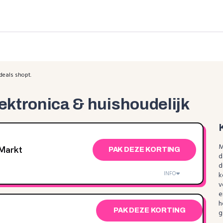
deals shopt.
ektronica & huishoudelijk
M
aMarkt
PAK DEZE KORTING
d
d
INFO
k
v
e
h
PAK DEZE KORTING
g