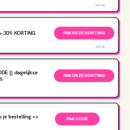
INFO
> 30‌% KORTING
PAK DEZE KORTING
INFO
E || dagelijkse
PAK DEZE KORTING
‌%
je bestelling =>
PAK CODE