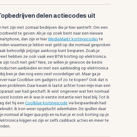
Topbedrijven delen actiecodes uit
n het zijn niet zomaar bedrijven die je hier aantreft. Om een
oorbeeld te geven: Als je op zoek bent naar een nieuwe
martphone, dan zijn er hier
MediaMarkt kortingscodes
te
inden waarmee je lekker wat geld op die normaal gesproken
aak behoorlijk prijzige aankoop kunt besparen. Zoals je
eet hebben ze ook vaak een BTW korting op elektronica.
e zijn toch niet gek? Nee, ze willen je gewoon de beste
roducten aanbieden en met een aanbieding op elektronica
rbij ben je dan nog eens veel voordeliger uit. Maar ga je
iever naar Coolblue om gadgets of zo te kopen? Ook dat is
een probleem. Daar kwam ik laatst achter toen mijn man een
pparaat aan had geschaft. Ik wist ongeveer wat het normaal
oest kosten en ik was in eerste instantie niet heel blij. Tot ik
ag dat hij een
Coolblue kortingscode
via bespaardeals had
ebruikt. Ik kon weer opgelucht ademhalen. De spullen daar
ijn normaal al lager qua prijs en nu kun je er ook korting op je
lektronica krijgen en zijn er zelfs cashback acties en meer te
inden.