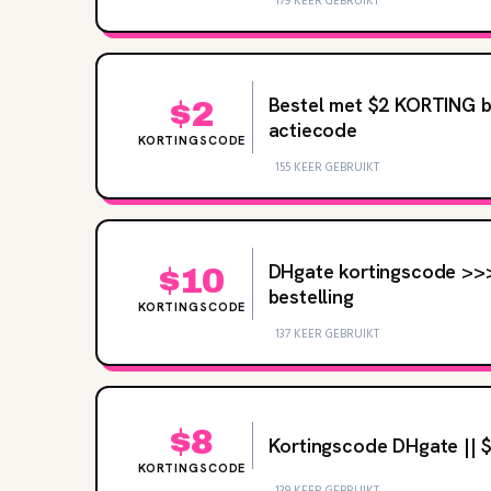
179 KEER GEBRUIKT
Bestel met $2 KORTING b
$2
actiecode
KORTINGSCODE
155 KEER GEBRUIKT
DHgate kortingscode >>
$10
bestelling
KORTINGSCODE
137 KEER GEBRUIKT
$8
Kortingscode DHgate || 
KORTINGSCODE
139 KEER GEBRUIKT