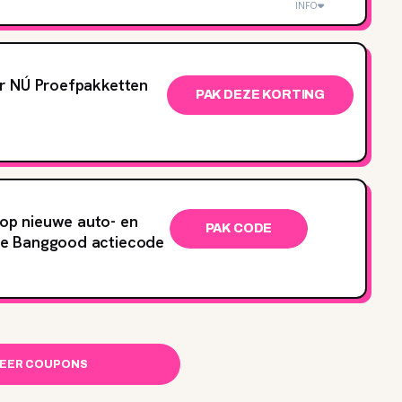
INFO
r NÚ Proefpakketten
PAK DEZE KORTING
op nieuwe auto- en
PAK CODE
e Banggood actiecode
MEER COUPONS