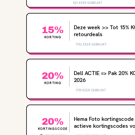
523 KEER GEBRUIKT
Deze week >> Tot 15% KO
15%
retourdeals
KORTING
1762 KEER GEBRUIKT
Dell ACTIE => Pak 20% K
20%
2026
KORTING
1739 KEER GEBRUIKT
Hema Foto kortingscode 
20%
actieve kortingscodes v
KORTINGSCODE