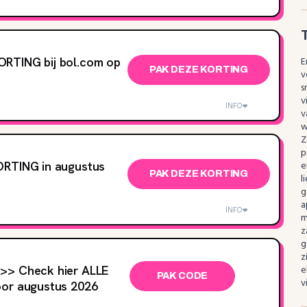
RTING bij bol.com op
E
PAK DEZE KORTING
v
s
v
INFO
v
w
Z
p
ORTING in augustus
e
PAK DEZE KORTING
l
g
a
INFO
m
z
g
z
>> Check hier ALLE
e
PAK CODE
v
oor augustus 2026