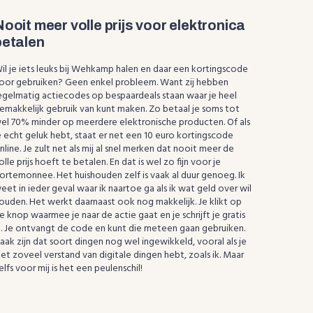
Nooit meer volle prijs voor elektronica
betalen
il je iets leuks bij Wehkamp halen en daar een kortingscode
oor gebruiken? Geen enkel probleem. Want zij hebben
egelmatig actiecodes op bespaardeals staan waar je heel
emakkelijk gebruik van kunt maken. Zo betaal je soms tot
el 70% minder op meerdere elektronische producten. Of als
e echt geluk hebt, staat er net een 10 euro kortingscode
nline. Je zult net als mij al snel merken dat nooit meer de
olle prijs hoeft te betalen. En dat is wel zo fijn voor je
ortemonnee. Het huishouden zelf is vaak al duur genoeg. Ik
eet in ieder geval waar ik naartoe ga als ik wat geld over wil
ouden. Het werkt daarnaast ook nog makkelijk. Je klikt op
e knop waarmee je naar de actie gaat en je schrijft je gratis
n. Je ontvangt de code en kunt die meteen gaan gebruiken.
aak zijn dat soort dingen nog wel ingewikkeld, vooral als je
iet zoveel verstand van digitale dingen hebt, zoals ik. Maar
elfs voor mij is het een peulenschil!