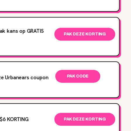
ak kans op GRATIS
PAK DEZE KORTING
ze Urbanears coupon
PAK CODE
 $6 KORTING
PAK DEZE KORTING