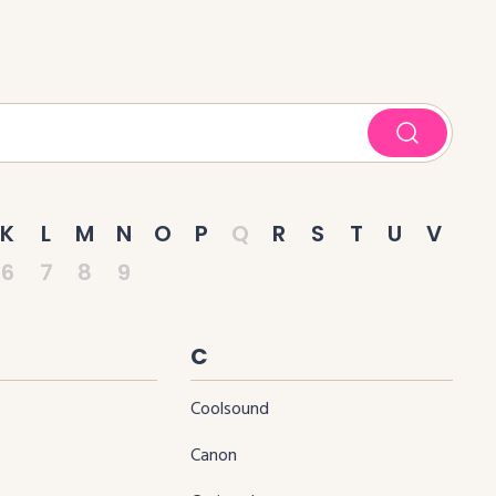
K
L
M
N
O
P
Q
R
S
T
U
V
6
7
8
9
C
Coolsound
Canon