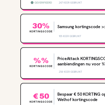
GEVERIFIEERD
267 KEER GEBRUIKT
30%
Samsung kortingscode >
KORTINGSCODE
105 KEER GEBRUIKT
PriceAttack KORTINGSCOD
%%
aanbiendingen nu voor ‌%
KORTINGSCODE
258 KEER GEBRUIKT
Bespaar € 50 KORTING op 
€ 50
Welhof kortingscode
KORTINGSCODE