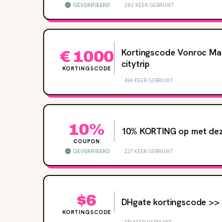
GEVERIFIEERD
282 KEER GEBRUIKT
Kortingscode Vonroc Ma
€ 1000
citytrip
KORTINGSCODE
436 KEER GEBRUIKT
10%
10‌% KORTING op met de
COUPON
GEVERIFIEERD
227 KEER GEBRUIKT
$6
DHgate kortingscode >>
KORTINGSCODE