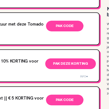
tuur met deze Tomado
W
PAK CODE
v
r
g
w
j
o
v
 10‌% KORTING voor
p
PAK DEZE KORTING
w
h
d
INFO
i
V
n
z
t || € 5 KORTING voor
PAK CODE