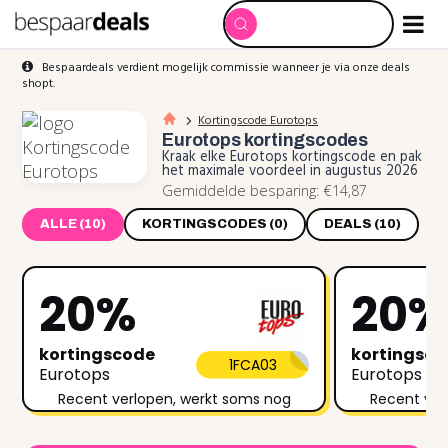
Bespaardeals verdient mogelijk commissie wanneer je via onze deals
shopt.
Kortingscode Eurotops
Eurotops
kortingscodes
Kraak elke Eurotops kortingscode en pak
het maximale voordeel in augustus 2026
Gemiddelde besparing: €14,87
ALLE (10)
KORTINGSCODES (0)
DEALS (10)
20%
20
kortingscode
kortingsc
1FCA03
Eurotops
Eurotops
Recent verlopen, werkt soms nog
Recent ver