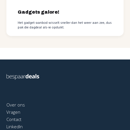
Gadgets galore!
Het gadget-aanbod wisselt sneller dan het weer aan zee, dus
pak die dagdeal als-ie opduikt.
Over ons
Vragen
Contact
LinkedIn