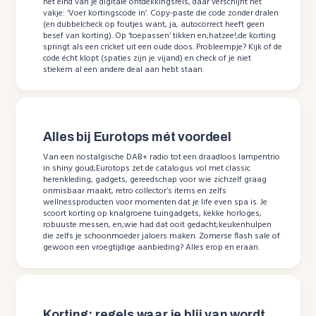
het eind van je digitale ontdekkingsreis, daar verschijnt het
vakje: ‘Voer kortingscode in’. Copy-paste die code zonder dralen
(en dubbelcheck op foutjes want, ja, autocorrect heeft geen
besef van korting). Op ‘toepassen’ tikken en;hatzee!;de korting
springt als een cricket uit een oude doos. Probleempje? Kijk of de
code écht klopt (spaties zijn je vijand) en check of je niet
stiekem al een andere deal aan hebt staan.
Alles bij Eurotops mét voordeel
Van een nostalgische DAB+ radio tot een draadloos lampentrio
in shiny goud;Eurotops zet de catalogus vol met classic
herenkleding, gadgets, gereedschap voor wie zichzelf graag
onmisbaar maakt, retro collector’s items en zelfs
wellnessproducten voor momenten dat je life even spa is. Je
scoort korting op knalgroene tuingadgets, kekke horloges,
robuuste messen, en;wie had dat ooit gedacht;keukenhulpen
die zelfs je schoonmoeder jaloers maken. Zomerse flash sale of
gewoon een vroegtijdige aanbieding? Alles erop en eraan.
Korting: regels waar je blij van wordt