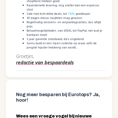
shopfeest meteen goed
Razendsnelle levering; nog sneller dan een espresso
shot
Sale met écht dikke deals, tot
70%
goedkoper
30 dagen retour; twijfelen mag gewoon
Regelmatig seizoens- en verjaardagsacties, dus altijd
prijs
Betaalmogelijkheden: van iDEAL tot PayPal, net wat je
bankpas roept
3 jaar garantie standaard, da’s ongekend
Soms duikt er een Opa’s-collectie op waar zelfs de
jongste hipster hebberig van wordt…
Groetjes,
redactie van bespaardeals
Nog meer besparen bij Eurotops? Ja,
hoor!
Wees een vroege vogel bij nieuwe