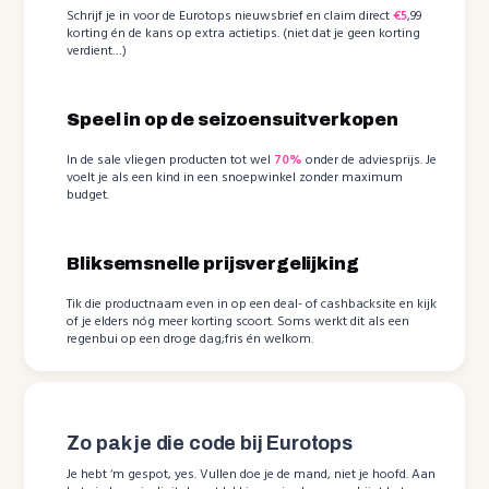
Schrijf je in voor de Eurotops nieuwsbrief en claim direct
€5
,99
korting én de kans op extra actietips. (niet dat je geen korting
verdient…)
Speel in op de seizoensuitverkopen
In de sale vliegen producten tot wel
70%
onder de adviesprijs. Je
voelt je als een kind in een snoepwinkel zonder maximum
budget.
Bliksemsnelle prijsvergelijking
Tik die productnaam even in op een deal- of cashbacksite en kijk
of je elders nóg meer korting scoort. Soms werkt dit als een
regenbui op een droge dag;fris én welkom.
Zo pak je die code bij Eurotops
Je hebt ‘m gespot, yes. Vullen doe je de mand, niet je hoofd. Aan