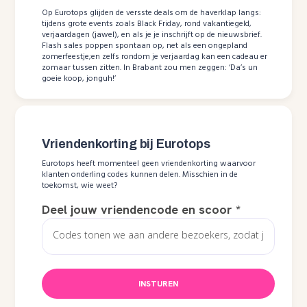
Op Eurotops glijden de versste deals om de haverklap langs:
tijdens grote events zoals Black Friday, rond vakantiegeld,
verjaardagen (jawel), en als je je inschrijft op de nieuwsbrief.
Flash sales poppen spontaan op, net als een ongepland
zomerfeestje;en zelfs rondom je verjaardag kan een cadeau er
zomaar tussen zitten. In Brabant zou men zeggen: ‘Da’s un
goeie koop, jonguh!’
Vriendenkorting bij Eurotops
Eurotops heeft momenteel geen vriendenkorting waarvoor
klanten onderling codes kunnen delen. Misschien in de
toekomst, wie weet?
Deel jouw vriendencode en scoor
*
INSTUREN