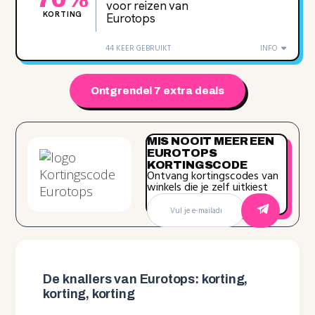
voor reizen van
KORTING
Eurotops
44 KEER GEBRUIKT
INFO
Ontgrendel 7 extra deals
MIS NOOIT MEER EEN
EUROTOPS
KORTINGSCODE
Ontvang kortingscodes van
winkels die je zelf uitkiest
De knallers van Eurotops: korting,
korting, korting