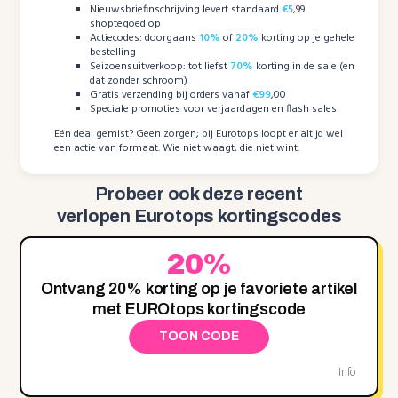
Nieuwsbriefinschrijving levert standaard
€5
,99
shoptegoed op
Actiecodes: doorgaans
10%
of
20%
korting op je gehele
bestelling
Seizoensuitverkoop: tot liefst
70%
korting in de sale (en
dat zonder schroom)
Gratis verzending bij orders vanaf
€99
,00
Speciale promoties voor verjaardagen en flash sales
Eén deal gemist? Geen zorgen; bij Eurotops loopt er altijd wel
een actie van formaat. Wie niet waagt, die niet wint.
Probeer ook deze recent
verlopen Eurotops kortingscodes
20%
Ontvang 20% korting op je favoriete artikel
met EUROtops kortingscode
TOON CODE
Info