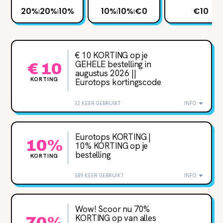
20%
20%
10%
10%
10%
€0
€10
|
|
|
|
€ 10 KORTING op je
GEHELE bestelling in
€ 10
augustus 2026 ||
KORTING
Eurotops kortingscode
32 KEER GEBRUIKT
INFO
Eurotops KORTING |
10%
10% KORTING op je
bestelling
KORTING
389 KEER GEBRUIKT
INFO
Wow! Scoor nu 70‌%
KORTING op van alles
70%