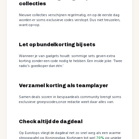
collecties
Nieuwe collecties verschijnen regelmatig, en op de eerste dag
worden er soms exclusieve codes verstopt. Dus niet treuzelen,
want op=op.
Let op bundelkorting bij sets
Wanneer je van gadgets houdt: sommige sets geven extra
korting zonder een code nodig te hebben. Een inside joke: ‘Twee
radio’s goedkoper dan één.’
Verzamel korting als teamplayer
Samen deals scoren in bespaardeals community brengt soms
exclusieve groepscodes;onze redactie weet daar alles van.
Check altijd de dagdeal
Op Eurotops vliegt de dagdeal net zo snel weg als een warme
stroopwafel op Koningsdag. Kortingen tot wel
70%
op unieke