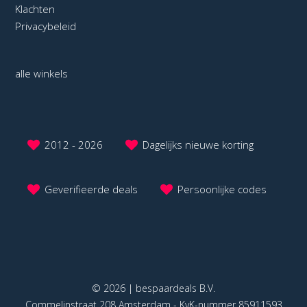
Klachten
Privacybeleid
alle winkels
2012 - 2026
Dagelijks nieuwe korting
Geverifieerde deals
Persoonlijke codes
© 2026 | bespaardeals B.V.
Commelinstraat 208 Amsterdam - KvK-nummer 85911593