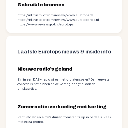
Gebruikte bronnen
https://nl.trustpilot.com/review/www.eurotops.de
https://nl.trustpilot.com/review/www.eurotopshop.nl
https://www.reviewspot.nl/eurotops
Laatste Eurotops nieuws & inside info
Nieuwe radio’s geland
Zin in een DAB+ radio of een retro platenspeler? De nieuwste
collectie is net binnen en de korting hangt al aan de
prijskaartjes.
Zomeractie: verkoeling met korting
Ventilatoren en airco’s duiken zomerspits op in de deals, vaak
met extra promo.