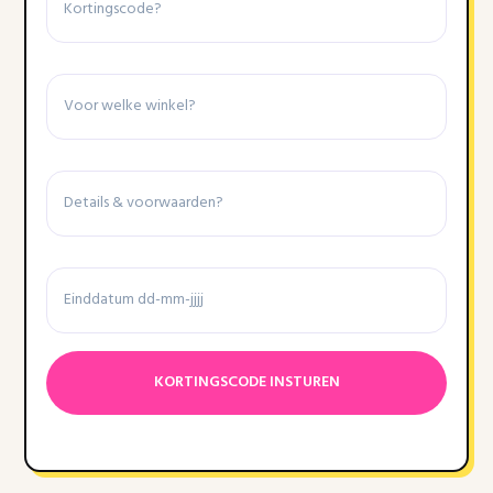
Winkel
Details
&
voorwaarden
Einddatum
Datumnotatie:DD
dash
MM
dash
JJJJ