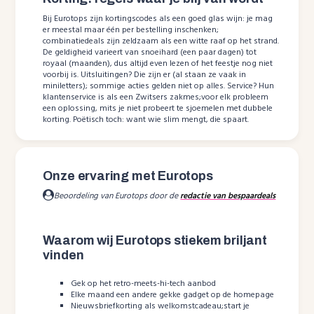
Bij Eurotops zijn kortingscodes als een goed glas wijn: je mag
er meestal maar één per bestelling inschenken;
combinatiedeals zijn zeldzaam als een witte raaf op het strand.
De geldigheid varieert van snoeihard (een paar dagen) tot
royaal (maanden), dus altijd even lezen of het feestje nog niet
voorbij is. Uitsluitingen? Die zijn er (al staan ze vaak in
miniletters); sommige acties gelden niet op alles. Service? Hun
klantenservice is als een Zwitsers zakmes;voor elk probleem
een oplossing, mits je niet probeert te sjoemelen met dubbele
korting. Poëtisch toch: want wie slim mengt, die spaart.
Onze ervaring met Eurotops
Beoordeling van Eurotops door de
redactie van bespaardeals
Waarom wij Eurotops stiekem briljant
vinden
Gek op het retro-meets-hi-tech aanbod
Elke maand een andere gekke gadget op de homepage
Nieuwsbriefkorting als welkomstcadeau;start je