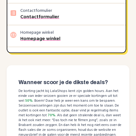
Contactformulier
Contactformulier
Homepage winkel
Homepage winkel
Wanneer scoor je de dikste deals?
De korting-jacht bij LalaShops kent zijn golden hours. Aan het
einde van ieder seizoen gooien ze er speciale kortingen uit tot
wel
50%
. Boem! Daar heb je weer een kans om te besparen.
Seizoenswisselingen zijn dus het moment om toe te slaan. De
outlet is ook een fantastic optie; daar vind je regelmatig items
met kortingen tot
70%
. Als dat geen stralende deal is, dan weet
ik het ook niet meer. “Das toch nie te filmen jong”, zoals ze in
Brabant zouden zeggen. En dan heb ik het nog niet eens over de
flash sales die ze soms organiseren; houd dus de website en
nieuwsbrief in de gaten voor de meest recente aanbiedingen.