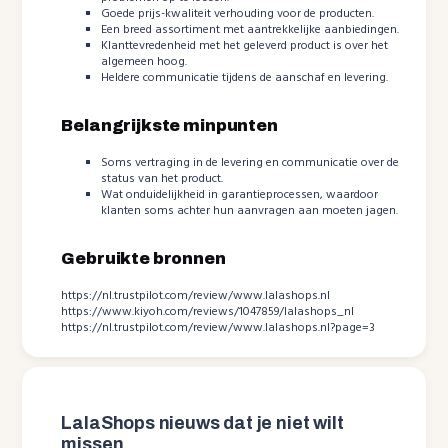
Goede prijs-kwaliteit verhouding voor de producten.
Een breed assortiment met aantrekkelijke aanbiedingen.
Klanttevredenheid met het geleverd product is over het
algemeen hoog.
Heldere communicatie tijdens de aanschaf en levering.
Belangrijkste minpunten
Soms vertraging in de levering en communicatie over de
status van het product.
Wat onduidelijkheid in garantieprocessen, waardoor
klanten soms achter hun aanvragen aan moeten jagen.
Gebruikte bronnen
https://nl.trustpilot.com/review/www.lalashops.nl
https://www.kiyoh.com/reviews/1047859/lalashops_nl
https://nl.trustpilot.com/review/www.lalashops.nl?page=3
LalaShops nieuws dat je niet wilt
missen