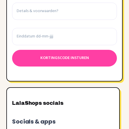
Details
&
voorwaarden
Einddatum
Datumnotatie:DD
dash
MM
dash
JJJJ
LalaShops socials
Socials & apps