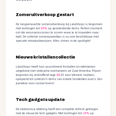
Zomeruitverkoop gestart
De langverwachte zomeruitverkoop bij LalaShops is begonnen
met kortingen tot
50%
op geselecteerde items. Perfect moment
om die woonaccessoires te scoren waar je al maanden naar
kijkt. De collectie zomerjuweeltjes is nu ook beschikbaar met
speciale introductieprijzen. Alles shines in de spotlight!
Nieuwe kristallencollectie
LalaShops heeft hun assortiment kristallen en edelstenen
uitgebreid met zeldzame exemplaren uit Zuid-Amerika. Prijzen
beginnen bij verbluffend lage
€0
,55 voor kleinere stukken,
oplopend tot collector’s items van enkele honderden euro’s. Een
paradise voor crystal lovers!
Tech gadgets update
De elektronica-afdeling heeft een complete refresh gekregen
met de nieuwste tech gadgets. Met kortingen tot
25%
op