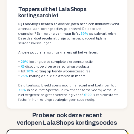
Toppers uit het LalaShops
kortingsarchief
Bij LalaShops hebben ze door de jaren heen een indrukwekkend
arsenaal aan kortingsacties gelanceerd. De absolute
champion? Een korting van maar liefst
50%
op sale-artikelen.
Deze deal doet regelmatig zijn comeback, vooral tijdens
seizoenswisselingen.
Andere populaire kortingsknallers uit het verleden:
•
20%
korting op de complete sieradencollectie
•
€5
discount op diverse verzorgingsproducten
• Tot
30%
korting op trendy woonaccessoires
•
25%
korting op alle elektronica in maart
De uitverkoop breekt soms record na record met kortingen tot
70%
in de outlet. Spectaculair wat daar soms voorbijkomt. En
niet vergeten: de gratis verzending vanaf
€100
is een constante
factor in hun kortingsstrategie; geen code nodig.
Probeer ook deze recent
verlopen LalaShops kortingscodes