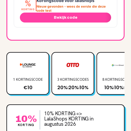
Kortingscode voor lalashops
%
Nieuw gevonden - wees de eerste die deze
KORTING
code test
Bekijk code
1 KORTINGSCODE
3 KORTINGSCODES
8 KORTINGSCOD
€10
20%
20%
10%
10%
10%
€
|
|
|
|
10% KORTING =>
10%
LalaShops KORTING in
augustus 2026
KORTING