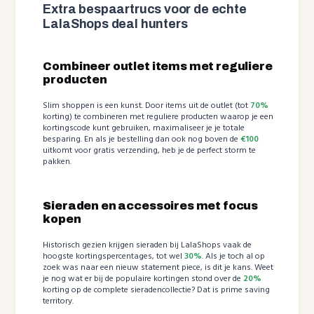
Extra bespaartrucs voor de echte
LalaShops deal hunters
Combineer outlet items met reguliere
producten
Slim shoppen is een kunst. Door items uit de outlet (tot
70%
korting) te combineren met reguliere producten waarop je een
kortingscode kunt gebruiken, maximaliseer je je totale
besparing. En als je bestelling dan ook nog boven de
€100
uitkomt voor gratis verzending, heb je de perfect storm te
pakken.
Sieraden en accessoires met focus
kopen
Historisch gezien krijgen sieraden bij LalaShops vaak de
hoogste kortingspercentages, tot wel
30%
. Als je toch al op
zoek was naar een nieuw statement piece, is dit je kans. Weet
je nog wat er bij de populaire kortingen stond over de
20%
korting op de complete sieradencollectie? Dat is prime saving
territory.