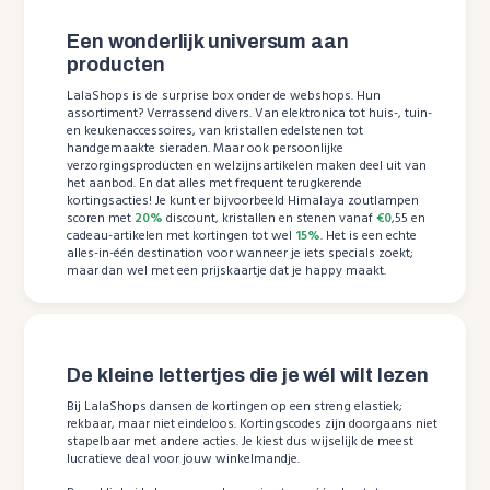
Een wonderlijk universum aan
producten
LalaShops is de surprise box onder de webshops. Hun
assortiment? Verrassend divers. Van elektronica tot huis-, tuin-
en keukenaccessoires, van kristallen edelstenen tot
handgemaakte sieraden. Maar ook persoonlijke
verzorgingsproducten en welzijnsartikelen maken deel uit van
het aanbod. En dat alles met frequent terugkerende
kortingsacties! Je kunt er bijvoorbeeld Himalaya zoutlampen
scoren met
20%
discount, kristallen en stenen vanaf
€0
,55 en
cadeau-artikelen met kortingen tot wel
15%
. Het is een echte
alles-in-één destination voor wanneer je iets specials zoekt;
maar dan wel met een prijskaartje dat je happy maakt.
De kleine lettertjes die je wél wilt lezen
Bij LalaShops dansen de kortingen op een streng elastiek;
rekbaar, maar niet eindeloos. Kortingscodes zijn doorgaans niet
stapelbaar met andere acties. Je kiest dus wijselijk de meest
lucratieve deal voor jouw winkelmandje.