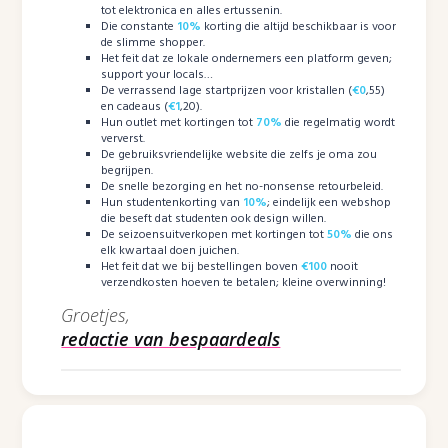
tot elektronica en alles ertussenin.
Die constante
10%
korting die altijd beschikbaar is voor
de slimme shopper.
Het feit dat ze lokale ondernemers een platform geven;
support your locals…
De verrassend lage startprijzen voor kristallen (
€0
,55)
en cadeaus (
€1
,20).
Hun outlet met kortingen tot
70%
die regelmatig wordt
ververst.
De gebruiksvriendelijke website die zelfs je oma zou
begrijpen.
De snelle bezorging en het no-nonsense retourbeleid.
Hun studentenkorting van
10%
; eindelijk een webshop
die beseft dat studenten ook design willen.
De seizoensuitverkopen met kortingen tot
50%
die ons
elk kwartaal doen juichen.
Het feit dat we bij bestellingen boven
€100
nooit
verzendkosten hoeven te betalen; kleine overwinning!
Groetjes,
redactie van bespaardeals