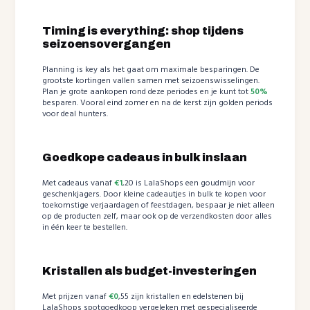
Timing is everything: shop tijdens
seizoensovergangen
Planning is key als het gaat om maximale besparingen. De
grootste kortingen vallen samen met seizoenswisselingen.
Plan je grote aankopen rond deze periodes en je kunt tot
50%
besparen. Vooral eind zomer en na de kerst zijn golden periods
voor deal hunters.
Goedkope cadeaus in bulk inslaan
Met cadeaus vanaf
€1
,20 is LalaShops een goudmijn voor
geschenkjagers. Door kleine cadeautjes in bulk te kopen voor
toekomstige verjaardagen of feestdagen, bespaar je niet alleen
op de producten zelf, maar ook op de verzendkosten door alles
in één keer te bestellen.
Kristallen als budget-investeringen
Met prijzen vanaf
€0
,55 zijn kristallen en edelstenen bij
LalaShops spotgoedkoop vergeleken met gespecialiseerde