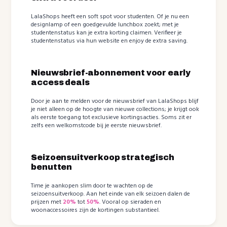
LalaShops heeft een soft spot voor studenten. Of je nu een
designlamp of een goedgevulde lunchbox zoekt; met je
studentenstatus kan je extra korting claimen. Verifieer je
studentenstatus via hun website en enjoy de extra saving.
Nieuwsbrief-abonnement voor early
access deals
Door je aan te melden voor de nieuwsbrief van LalaShops blijf
je niet alleen op de hoogte van nieuwe collections; je krijgt ook
als eerste toegang tot exclusieve kortingsacties. Soms zit er
zelfs een welkomstcode bij je eerste nieuwsbrief.
Seizoensuitverkoop strategisch
benutten
Time je aankopen slim door te wachten op de
seizoensuitverkoop. Aan het einde van elk seizoen dalen de
prijzen met
20%
tot
50%
. Vooral op sieraden en
woonaccessoires zijn de kortingen substantieel.