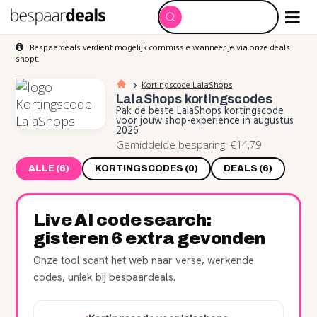
Bespaardeals verdient mogelijk commissie wanneer je via onze deals
shopt.
Kortingscode LalaShops
LalaShops
kortingscodes
Pak de beste LalaShops kortingscode
voor jouw shop-experience in augustus
2026
Gemiddelde besparing: €14,79
ALLE (6)
KORTINGSCODES (0)
DEALS (6)
Live AI code search:
gisteren 6 extra gevonden
Onze tool scant het web naar verse, werkende
codes, uniek bij bespaardeals.