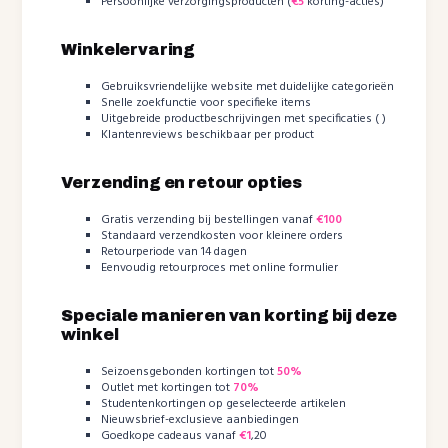
Persoonlijke verzorgingsproducten (
€5
korting-acties)
Winkelervaring
Gebruiksvriendelijke website met duidelijke categorieën
Snelle zoekfunctie voor specifieke items
Uitgebreide productbeschrijvingen met specificaties ( )
Klantenreviews beschikbaar per product
Verzending en retour opties
Gratis verzending bij bestellingen vanaf
€100
Standaard verzendkosten voor kleinere orders
Retourperiode van 14 dagen
Eenvoudig retourproces met online formulier
Speciale manieren van korting bij deze
winkel
Seizoensgebonden kortingen tot
50%
Outlet met kortingen tot
70%
Studentenkortingen op geselecteerde artikelen
Nieuwsbrief-exclusieve aanbiedingen
Goedkope cadeaus vanaf
€1
,20