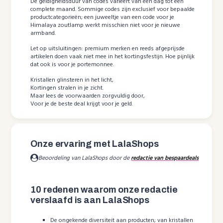
De geldigheidsduur van codes varieert van één dag tot een
complete maand. Sommige codes zijn exclusief voor bepaalde
productcategorieën; een juweeltje van een code voor je
Himalaya zoutlamp werkt misschien niet voor je nieuwe
armband.
Let op uitsluitingen: premium merken en reeds afgeprijsde
artikelen doen vaak niet mee in het kortingsfestijn. Hoe pijnlijk
dat ook is voor je portemonnee.
Kristallen glinsteren in het licht,
Kortingen stralen in je zicht.
Maar lees de voorwaarden zorgvuldig door,
Voor je de beste deal krijgt voor je geld.
Onze ervaring met LalaShops
Beoordeling van LalaShops door de
redactie van bespaardeals
10 redenen waarom onze redactie
verslaafd is aan LalaShops
De ongekende diversiteit aan producten; van kristallen