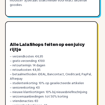
mooiste? Jij betaalt straks minder voor exact dezelfde
goodies.
Alle LalaShops feiten op een juicy
rijtje
– verzendkosten: €4,95
– gratis verzending: €100
– retourtermijn: 14 dagen
– retourkosten: €4,95
– betaalmethoden: iDEAL, Bancontact, Creditcard, PayPal,
Afterpay
– studentenkorting: 10% op geselecteerde artikelen
– seniorenkorting: €0
– nieuwe klantkortingen: 10% bij nieuwsbriefinschrijving
– seizoensaanbiedingen: tot 50% korting
– vriendenacties: €0