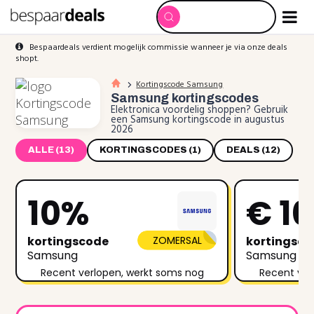
Bespaardeals verdient mogelijk commissie wanneer je via onze deals
shopt.
Kortingscode Samsung
Samsung
kortingscodes
Elektronica voordelig shoppen? Gebruik
een Samsung kortingscode in augustus
2026
ALLE (13)
KORTINGSCODES (1)
DEALS (12)
10%
€ 1
kortingscode
ZOMERSAL
kortingsc
Samsung
Samsung
Recent verlopen, werkt soms nog
Recent ver