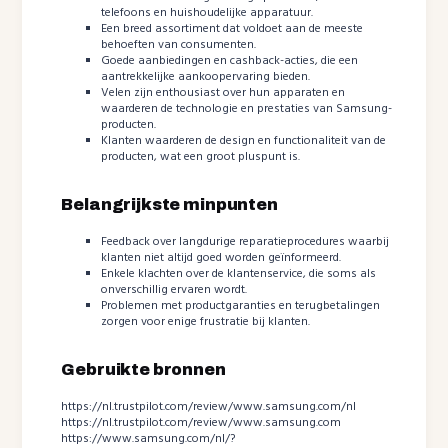
telefoons en huishoudelijke apparatuur.
Een breed assortiment dat voldoet aan de meeste
behoeften van consumenten.
Goede aanbiedingen en cashback-acties, die een
aantrekkelijke aankoopervaring bieden.
Velen zijn enthousiast over hun apparaten en
waarderen de technologie en prestaties van Samsung-
producten.
Klanten waarderen de design en functionaliteit van de
producten, wat een groot pluspunt is.
Belangrijkste minpunten
Feedback over langdurige reparatieprocedures waarbij
klanten niet altijd goed worden geïnformeerd.
Enkele klachten over de klantenservice, die soms als
onverschillig ervaren wordt.
Problemen met productgaranties en terugbetalingen
zorgen voor enige frustratie bij klanten.
Gebruikte bronnen
https://nl.trustpilot.com/review/www.samsung.com/nl
https://nl.trustpilot.com/review/www.samsung.com
https://www.samsung.com/nl/?