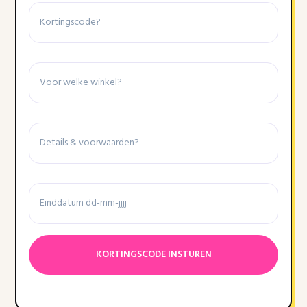
Kortingscode
Winkel
Details
&
voorwaarden
Einddatum
Datumnotatie:DD
dash
MM
dash
JJJJ