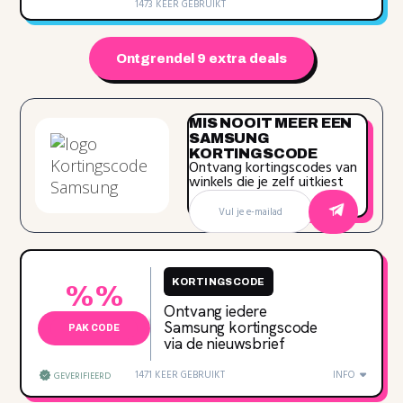
1473 KEER GEBRUIKT
Ontgrendel 9 extra deals
MIS NOOIT MEER EEN
SAMSUNG
KORTINGSCODE
Ontvang kortingscodes van
winkels die je zelf uitkiest
KORTINGSCODE
%%
Ontvang iedere
Samsung kortingscode
PAK CODE
via de nieuwsbrief
1471 KEER GEBRUIKT
INFO
GEVERIFIEERD