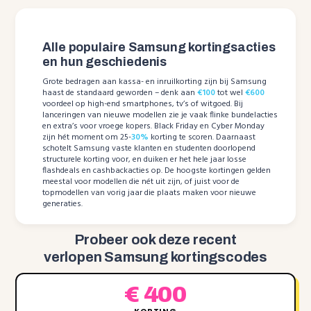
Alle populaire Samsung kortingsacties
en hun geschiedenis
Grote bedragen aan kassa- en inruilkorting zijn bij Samsung
haast de standaard geworden – denk aan
€100
tot wel
€600
voordeel op high-end smartphones, tv’s of witgoed. Bij
lanceringen van nieuwe modellen zie je vaak flinke bundelacties
en extra’s voor vroege kopers. Black Friday en Cyber Monday
zijn hét moment om 25-
30%
korting te scoren. Daarnaast
schotelt Samsung vaste klanten en studenten doorlopend
structurele korting voor, en duiken er het hele jaar losse
flashdeals en cashbackacties op. De hoogste kortingen gelden
meestal voor modellen die nét uit zijn, of juist voor de
topmodellen van vorig jaar die plaats maken voor nieuwe
generaties.
Probeer ook deze recent
verlopen Samsung kortingscodes
€ 400
KORTING