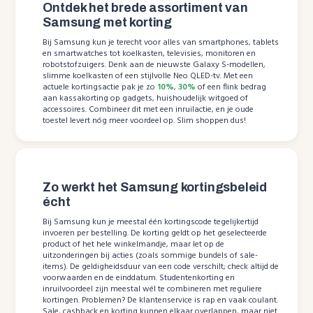
Ontdek het brede assortiment van
Samsung met korting
Bij Samsung kun je terecht voor alles van smartphones, tablets
en smartwatches tot koelkasten, televisies, monitoren en
robotstofzuigers. Denk aan de nieuwste Galaxy S-modellen,
slimme koelkasten of een stijlvolle Neo QLED-tv. Met een
actuele kortingsactie pak je zo
10%
,
30%
of een flink bedrag
aan kassakorting op gadgets, huishoudelijk witgoed of
accessoires. Combineer dit met een inruilactie, en je oude
toestel levert nóg meer voordeel op. Slim shoppen dus!
Zo werkt het Samsung kortingsbeleid
écht
Bij Samsung kun je meestal één kortingscode tegelijkertijd
invoeren per bestelling. De korting geldt op het geselecteerde
product of het hele winkelmandje, maar let op de
uitzonderingen bij acties (zoals sommige bundels of sale-
items). De geldigheidsduur van een code verschilt; check altijd de
voorwaarden en de einddatum. Studentenkorting en
inruilvoordeel zijn meestal wél te combineren met reguliere
kortingen. Problemen? De klantenservice is rap en vaak coulant.
Sale, cashback en korting kunnen elkaar overlappen, maar niet