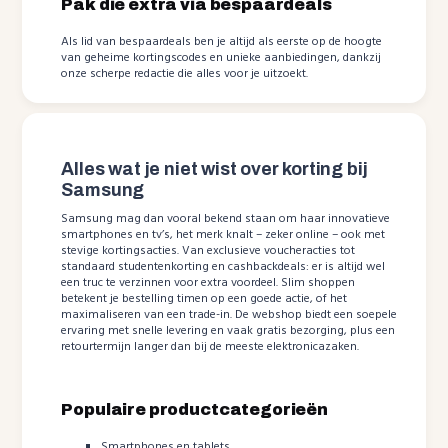
Pak die extra via bespaardeals
Als lid van bespaardeals ben je altijd als eerste op de hoogte
van geheime kortingscodes en unieke aanbiedingen, dankzij
onze scherpe redactie die alles voor je uitzoekt.
Alles wat je niet wist over korting bij
Samsung
Samsung mag dan vooral bekend staan om haar innovatieve
smartphones en tv’s, het merk knalt – zeker online – ook met
stevige kortingsacties. Van exclusieve voucheracties tot
standaard studentenkorting en cashbackdeals: er is altijd wel
een truc te verzinnen voor extra voordeel. Slim shoppen
betekent je bestelling timen op een goede actie, of het
maximaliseren van een trade-in. De webshop biedt een soepele
ervaring met snelle levering en vaak gratis bezorging, plus een
retourtermijn langer dan bij de meeste elektronicazaken.
Populaire productcategorieën
Smartphones en tablets