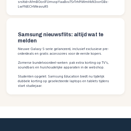
srsltid=AfmBOorJFUmvxpYaaBvv7SrTrhPiWmHkN3vvrGBx-
LwFfdECHWeavuR5
Samsung nieuwsflits: altijd wat te
melden
Nieuwe Galaxy S-serie gelanceerd, inclusief exclusieve pre-
orderdeals en gratis accessoires voor de eerste kopers.
Zomerse bundelvoordeel-weken: pak extra korting op TV’s,
soundbars en huishoudelijke apparaten in de webshop.
Studenten opgelet: Samsung Education biedt nu tijdelijk
dubbele korting op geselecteerde laptops en tablets tijdens
start studiejaar.