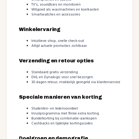
TV’s, soundbars en monitoren
Witgoed als wasmachines en koelkasten
Smartwatches en accessoires
Winkelervaring
Intuïtieve shop, snelle check-out
Altijd actuele promoties zichtbaar
Verzending en retour opties
Standaard gratis verzending
DHL en Dynalogic voor snel bezorgen
30 dagen retour, makkelijk geregeld via klantenservice
Speciale manieren van korting
Studenten- en ledenvoordeel
Inruilprogramma met flinke extra korting
Bundelkorting bij combinatie-aankopen
Cashbacks en tijdelijke kortingscodes
Doelgroep en demografie