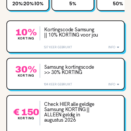
20%
20%
10%
5%
50%
|
|
Kortingscode Samsung
10%
|| 10‌% KORTING voor jou
KORTING
537 KEER GEBRUIKT
INFO
Samsung kortingscode
30%
>> 30‌% KORTING
KORTING
104 KEER GEBRUIKT
INFO
Check HIER alle geldige
Samsung KORTING ||
€ 150
ALLEEN geldig in
KORTING
augustus 2026