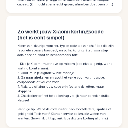
acties uit de vijver, je krijgt soms direct een welkomstcoupon
cadeau. (En mocht spam jeukt geven, afmelden doet geen pijn.)
Zo werkt jouw Xiaomi kortingscode
(het is écht simpel)
Neem een kleurige voucher, typ de code als een chef-kok die zijn
favoriete specerij toevoegt, en voilà: korting! Stap voor stap
dan, speciaal voor de bespaardeals-fan:
1. Kies je Xiaomi-musthave op mi.com (doe niet te gierig, want
korting komt eraan).
2. Gooi ‘m in je digitale winkelmandje.
3. Ga naar afrekenen en spot het vakje voor kortingscode,
couponcode of vouchercode.
4. Plak, typ of zing jouw code erin (zolang de letters maar
kloppen).
5. Check direct of het totaalbedrag vrolijk naar beneden duikt.
Hatzee!
Handige tip: Werkt de code niet? Check hoofdletters, spaties of
geldigheid. Toch vast? Klantenservice bellen, die weten van
wanten. (Terwijl ik dit typ, ruik ik de digitale korting al bijna.)