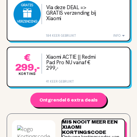
Via deze DEAL =>
GRATIS verzending bij
Xiaomi
184 KEER GEBRUIKT
INFO
€
Xiaomi ACTIE || Redmi
Pad Pro NU vanaf €
299,-
299,-
KORTING
41 KEER GEBRUIKT
Ontgrendel 6 extra deals
MIS NOOIT MEER EEN
XIAOMI
KORTINGSCODE