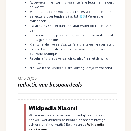
Actieweken met korting waar zelfs je buurman jaloers
op wordt
Mi-punten sparen voelt als airmiles voor gadgetfans
Serieuze studentendeals (ja, tot
15%
! Vergeet je
collegegeld…)
Flash sales sneller dan een spat water op je gietijzeren
pan
Soms cadeau bij je aankoop, zoals een powerbank of
buds, genieten dus
Klantvriendelijke service, zelfs als je teveel vragen stelt
Productkwaliteit die je eerder verwacht bij een veel
duurdere boutique
Regelmatig gratis verzending, alsof je met de wind
meezweeft
Nieuwe klant? Meteen dikke korting! Altijd verrassend…
Groetjes,
redactie van bespaardeals
Wikipedia Xiaomi
Wil je meer weten over hoe dit bedrijf is ontstaan,
hoeveel werknemers ze hebben of andere nuttige
achtergrondinformatie? Bekijk dan de
Wikipedia
van Xiaomi