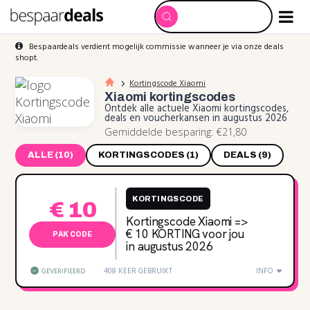
Bespaardeals verdient mogelijk commissie wanneer je via onze deals
shopt.
Kortingscode Xiaomi
Xiaomi
kortingscodes
Ontdek alle actuele Xiaomi kortingscodes,
deals en voucherkansen in augustus 2026
Gemiddelde besparing: €21,80
ALLE (10)
KORTINGSCODES (1)
DEALS (9)
KORTINGSCODE
€ 10
Kortingscode Xiaomi =>
€ 10 KORTING voor jou
PAK CODE
in augustus 2026
408 KEER GEBRUIKT
INFO
GEVERIFIEERD