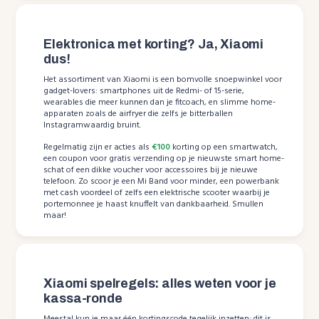
Elektronica met korting? Ja, Xiaomi
dus!
Het assortiment van Xiaomi is een bomvolle snoepwinkel voor
gadget-lovers: smartphones uit de Redmi- of 15-serie,
wearables die meer kunnen dan je fitcoach, en slimme home-
apparaten zoals de airfryer die zelfs je bitterballen
Instagramwaardig bruint.
Regelmatig zijn er acties als
€100
korting op een smartwatch,
een coupon voor gratis verzending op je nieuwste smart home-
schat of een dikke voucher voor accessoires bij je nieuwe
telefoon. Zo scoor je een Mi Band voor minder, een powerbank
met cash voordeel of zelfs een elektrische scooter waarbij je
portemonnee je haast knuffelt van dankbaarheid. Smullen
maar!
Xiaomi spelregels: alles weten voor je
kassa-ronde