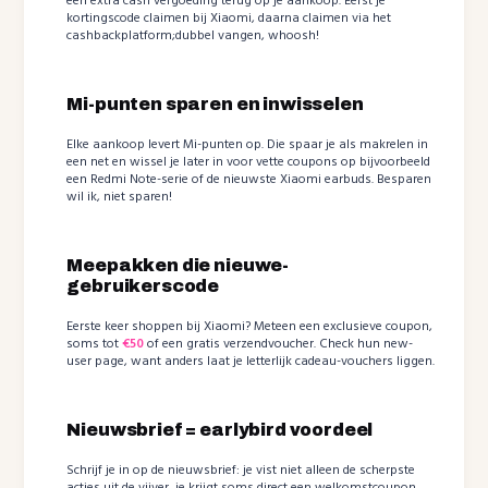
een extra cash vergoeding terug op je aankoop. Eerst je
kortingscode claimen bij Xiaomi, daarna claimen via het
cashbackplatform;dubbel vangen, whoosh!
Mi-punten sparen en inwisselen
Elke aankoop levert Mi-punten op. Die spaar je als makrelen in
een net en wissel je later in voor vette coupons op bijvoorbeeld
een Redmi Note-serie of de nieuwste Xiaomi earbuds. Besparen
wil ik, niet sparen!
Meepakken die nieuwe-
gebruikerscode
Eerste keer shoppen bij Xiaomi? Meteen een exclusieve coupon,
soms tot
€50
of een gratis verzendvoucher. Check hun new-
user page, want anders laat je letterlijk cadeau-vouchers liggen.
Nieuwsbrief = earlybird voordeel
Schrijf je in op de nieuwsbrief: je vist niet alleen de scherpste