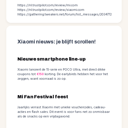
https://nl.trustpilot.com/review/mi.com
https://nl.trustpilot.com/review/xiaomi.com
https://gathering.tweakers.net/forum/list_messages/2034772
Xiaomi nieuws: je blijft scrollen!
Nieuwe smartphone line-up
Xiaomi lanceert de 15-serie en POCO Ultra, met direct dikke
coupons tot
€150
korting. De earlybirds hebben het voor het
zeggen, want voorraad is zo op.
Mi Fan Festival feest
Jaarlijks verrast Xiaomi met unieke vouchercodes, cadeau-
acties en flash sales. Dit event is voor fans net zo onmisbaar
als de snacks op een vrijdagavond.