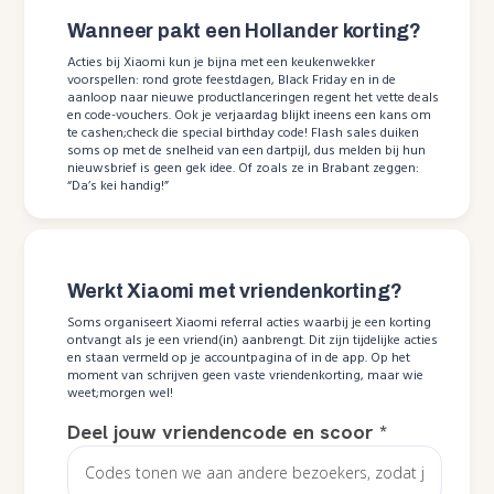
Wanneer pakt een Hollander korting?
Acties bij Xiaomi kun je bijna met een keukenwekker
voorspellen: rond grote feestdagen, Black Friday en in de
aanloop naar nieuwe productlanceringen regent het vette deals
en code-vouchers. Ook je verjaardag blijkt ineens een kans om
te cashen;check die special birthday code! Flash sales duiken
soms op met de snelheid van een dartpijl, dus melden bij hun
nieuwsbrief is geen gek idee. Of zoals ze in Brabant zeggen:
“Da’s kei handig!”
Werkt Xiaomi met vriendenkorting?
Soms organiseert Xiaomi referral acties waarbij je een korting
ontvangt als je een vriend(in) aanbrengt. Dit zijn tijdelijke acties
en staan vermeld op je accountpagina of in de app. Op het
moment van schrijven geen vaste vriendenkorting, maar wie
weet;morgen wel!
Deel jouw vriendencode en scoor
*