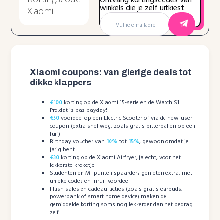
Ontvang kortingscodes van
winkels die je zelf uitkiest
Xiaomi coupons: van gierige deals tot
dikke klappers
€100
korting op de Xiaomi 15-serie en de Watch S1
Pro;dat is pas payday!
€50
voordeel op een Electric Scooter of via de new-user
coupon (extra snel weg, zoals gratis bitterballen op een
fuif)
Birthday voucher van
10%
tot
15%
, gewoon omdat je
jarig bent
€30
korting op de Xiaomi Airfryer, ja echt, voor het
lekkerste kroketje
Studenten en Mi-punten spaarders genieten extra, met
unieke codes en inruil-voordeel
Flash sales en cadeau-acties (zoals gratis earbuds,
powerbank of smart home device) maken de
gemiddelde korting soms nog lekkerder dan het bedrag
zelf