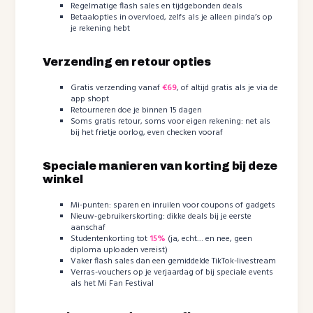
Regelmatige flash sales en tijdgebonden deals
Betaalopties in overvloed, zelfs als je alleen pinda’s op
je rekening hebt
Verzending en retour opties
Gratis verzending vanaf
€69
, of altijd gratis als je via de
app shopt
Retourneren doe je binnen 15 dagen
Soms gratis retour, soms voor eigen rekening: net als
bij het frietje oorlog, even checken vooraf
Speciale manieren van korting bij deze
winkel
Mi-punten: sparen en inruilen voor coupons of gadgets
Nieuw-gebruikerskorting: dikke deals bij je eerste
aanschaf
Studentenkorting tot
15%
(ja, echt… en nee, geen
diploma uploaden vereist)
Vaker flash sales dan een gemiddelde TikTok-livestream
Verras-vouchers op je verjaardag of bij speciale events
als het Mi Fan Festival