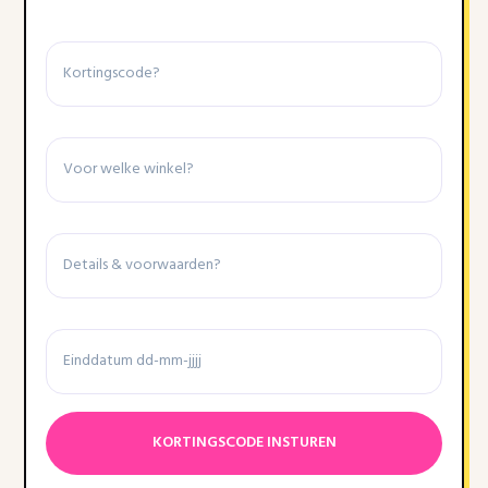
Kortingscode
Winkel
Details
&
voorwaarden
Einddatum
Datumnotatie:DD
dash
MM
dash
JJJJ