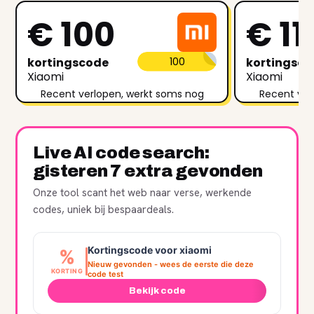
€ 100
€ 11
kortingscode
100
kortingsc
Xiaomi
Xiaomi
Recent verlopen, werkt soms nog
Recent ver
Live AI code search:
gisteren 7 extra gevonden
Onze tool scant het web naar verse, werkende
codes, uniek bij bespaardeals.
Kortingscode voor xiaomi
%
Nieuw gevonden - wees de eerste die deze
KORTING
code test
Bekijk code