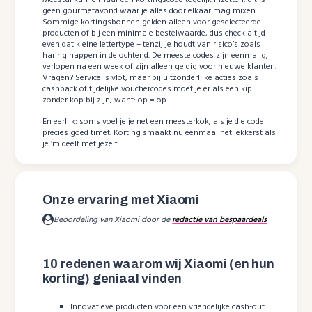
Meestal kun je maar één kortingscode tegelijk inzetten; dit is
geen gourmetavond waar je alles door elkaar mag mixen.
Sommige kortingsbonnen gelden alleen voor geselecteerde
producten of bij een minimale bestelwaarde, dus check altijd
even dat kleine lettertype – tenzij je houdt van risico’s zoals
haring happen in de ochtend. De meeste codes zijn eenmalig,
verlopen na een week of zijn alleen geldig voor nieuwe klanten.
Vragen? Service is vlot, maar bij uitzonderlijke acties zoals
cashback of tijdelijke vouchercodes moet je er als een kip
zonder kop bij zijn, want: op = op.
En eerlijk: soms voel je je net een meesterkok, als je die code
precies goed timet. Korting smaakt nu eenmaal het lekkerst als
je ‘m deelt met jezelf.
Onze ervaring met Xiaomi
Beoordeling van Xiaomi door de
redactie van bespaardeals
10 redenen waarom wij Xiaomi (en hun
korting) geniaal vinden
Innovatieve producten voor een vriendelijke cash-out