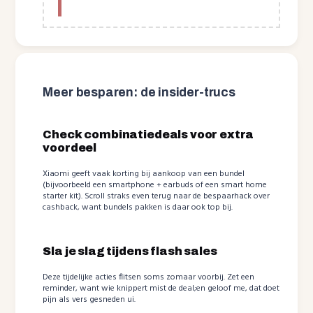
Meer besparen: de insider-trucs
Check combinatiedeals voor extra
voordeel
Xiaomi geeft vaak korting bij aankoop van een bundel
(bijvoorbeeld een smartphone + earbuds of een smart home
starter kit). Scroll straks even terug naar de bespaarhack over
cashback, want bundels pakken is daar ook top bij.
Sla je slag tijdens flash sales
Deze tijdelijke acties flitsen soms zomaar voorbij. Zet een
reminder, want wie knippert mist de deal;en geloof me, dat doet
pijn als vers gesneden ui.