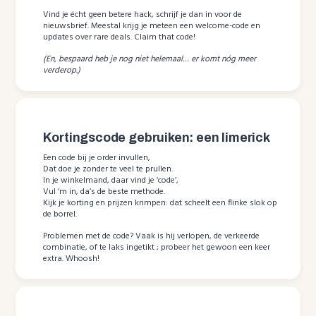
Vind je écht geen betere hack, schrijf je dan in voor de
nieuwsbrief. Meestal krijg je meteen een welcome-code en
updates over rare deals. Claim that code!
(En, bespaard heb je nog niet helemaal… er komt nóg meer
verderop.)
Kortingscode gebruiken: een limerick
Een code bij je order invullen,
Dat doe je zonder te veel te prullen.
In je winkelmand, daar vind je ‘code’,
Vul ‘m in, da’s de beste methode.
Kijk je korting en prijzen krimpen: dat scheelt een flinke slok op
de borrel.
Problemen met de code? Vaak is hij verlopen, de verkeerde
combinatie, of te laks ingetikt ; probeer het gewoon een keer
extra. Whoosh!