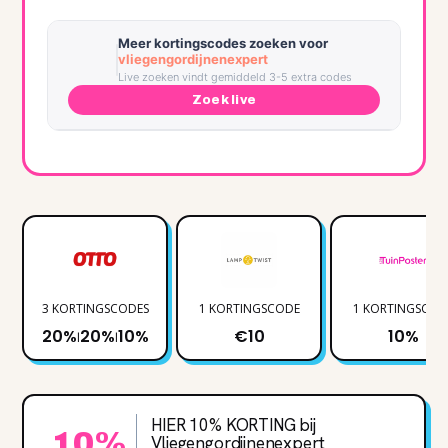
Meer kortingscodes zoeken voor
vliegengordijnenexpert
Live zoeken vindt gemiddeld 3-5 extra codes
Zoek live
3 KORTINGSCODES
1 KORTINGSCODE
1 KORTINGSCOD
20%
20%
10%
€10
10%
|
|
HIER 10% KORTING bij
10%
Vliegengordijnenexpert