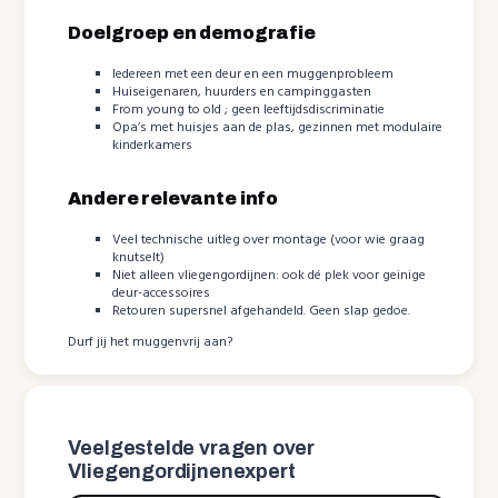
Doelgroep en demografie
Iedereen met een deur en een muggenprobleem
Huiseigenaren, huurders en campinggasten
From young to old ; geen leeftijdsdiscriminatie
Opa’s met huisjes aan de plas, gezinnen met modulaire
kinderkamers
Andere relevante info
Veel technische uitleg over montage (voor wie graag
knutselt)
Niet alleen vliegengordijnen: ook dé plek voor geinige
deur-accessoires
Retouren supersnel afgehandeld. Geen slap gedoe.
Durf jij het muggenvrij aan?
Veelgestelde vragen over
Vliegengordijnenexpert