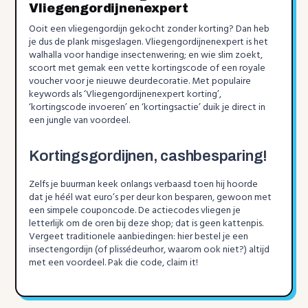
Vliegengordijnenexpert
Ooit een vliegengordijn gekocht zonder korting? Dan heb
je dus de plank misgeslagen. Vliegengordijnenexpert is het
walhalla voor handige insectenwering; en wie slim zoekt,
scoort met gemak een vette kortingscode of een royale
voucher voor je nieuwe deurdecoratie. Met populaire
keywords als ‘Vliegengordijnenexpert korting’,
‘kortingscode invoeren’ en ‘kortingsactie’ duik je direct in
een jungle van voordeel.
Kortingsgordijnen, cashbesparing!
Zelfs je buurman keek onlangs verbaasd toen hij hoorde
dat je héél wat euro’s per deur kon besparen, gewoon met
een simpele couponcode. De actiecodes vliegen je
letterlijk om de oren bij deze shop; dat is geen kattenpis.
Vergeet traditionele aanbiedingen: hier bestel je een
insectengordijn (of plissédeurhor, waarom ook niet?) altijd
met een voordeel. Pak die code, claim it!