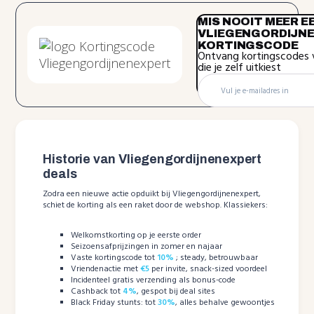
MIS NOOIT MEER E
VLIEGENGORDIJN
KORTINGSCODE
Ontvang kortingscodes 
die je zelf uitkiest
Historie van Vliegengordijnenexpert
deals
Zodra een nieuwe actie opduikt bij Vliegengordijnenexpert,
schiet de korting als een raket door de webshop. Klassiekers:
Welkomstkorting op je eerste order
Seizoensafprijzingen in zomer en najaar
Vaste kortingscode tot
10%
; steady, betrouwbaar
Vriendenactie met
€5
per invite, snack-sized voordeel
Incidenteel gratis verzending als bonus-code
Cashback tot
4%
, gespot bij deal sites
Black Friday stunts: tot
30%
, alles behalve gewoontjes