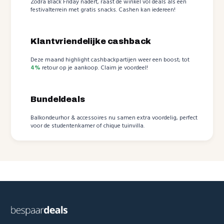
Zodra Black Friday nadert, raast de winkel vol deals als een
festivalterrein met gratis snacks. Cashen kan iedereen!
Klantvriendelijke cashback
Deze maand highlight cashbackpartijen weer een boost; tot
4%
retour op je aankoop. Claim je voordeel!
Bundeldeals
Balkondeurhor & accessoires nu samen extra voordelig, perfect
voor de studentenkamer of chique tuinvilla.