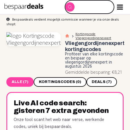
Bespaardeals verdient mogelijk commissie wanneer je via onze deals
shopt.
Kortingscode
Vliegengordijnenexpert
Vliegengordijnenexpert
kortingscodes
Profiteer van elke kortingscode
en bespaar op
vliegengordijnenexpert in
augustus 2026
Gemiddelde besparing: €8,21
ALLE (7)
KORTINGSCODES (0)
DEALS (7)
Live AI code search:
gisteren 7 extra gevonden
Onze tool scant het web naar verse, werkende
codes, uniek bij bespaardeals.