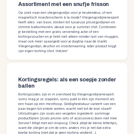
Assortiment met een snufje frisson
Op zoek naar een vliegengordijn voor je keukendeur, of een
magnetisch insectenscherm à la mode? Vliegengordijnenexpert
heeft alles: van basic stroken tot luxueuze plisségordijnen en
slimme balkonhorren; ideaal voor je summer chill. Combineer
je bestelling met een gratis verzending actie of een
kortingsvoucher en je hebt niet alleen minder last van muggen,
maar ook meer spaargeld voor je dagtrip naar de markt.
Vliegengordijn, deurhor en insectenwering: ieder product krijgt
zijn eigen korting-shot. Hatzee!
Kortingsregels: als een soepje zonder
ballen
Kortingscodes zijn er in overvloed bij Vliegengordijnenexpert:
soms mag je ze stapelen, soms pakt er één zijn moment als
een haan op een mesthoop. Geldigheidsduur varieert van een
paar dagen tot enkele weken; wacht niet tot de koei staart!
Uitsluitingen zijn zoals een vergeten ingredient: sommige
productlijnen (zoals promo-sets of accessoires) doen niet mee.
Service? Altijd met een knipoog. Check altijd de kleine lettertjes,
want die vliegen je om de oren; anders mis je net dat extra
beetje korting (niet dat je geen korting verdient…).