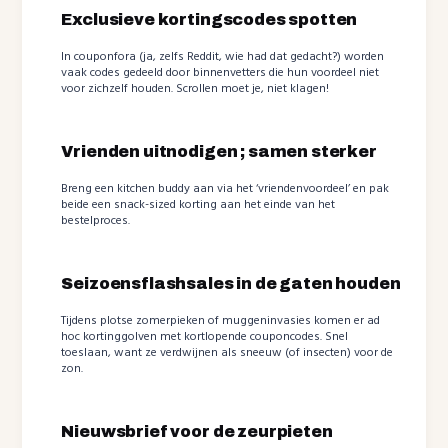
Exclusieve kortingscodes spotten
In couponfora (ja, zelfs Reddit, wie had dat gedacht?) worden
vaak codes gedeeld door binnenvetters die hun voordeel niet
voor zichzelf houden. Scrollen moet je, niet klagen!
Vrienden uitnodigen ; samen sterker
Breng een kitchen buddy aan via het ‘vriendenvoordeel’ en pak
beide een snack-sized korting aan het einde van het
bestelproces.
Seizoensflashsales in de gaten houden
Tijdens plotse zomerpieken of muggeninvasies komen er ad
hoc kortinggolven met kortlopende couponcodes. Snel
toeslaan, want ze verdwijnen als sneeuw (of insecten) voor de
zon.
Nieuwsbrief voor de zeurpieten