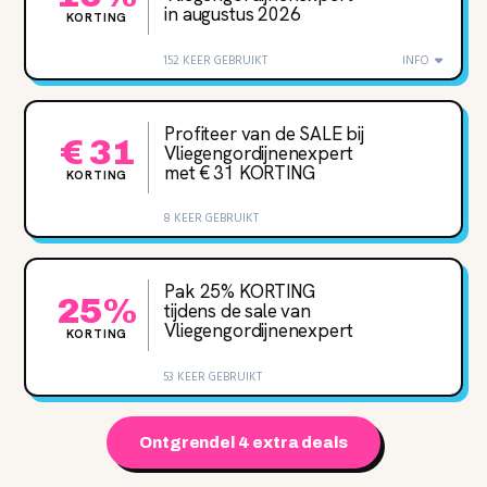
in augustus 2026
KORTING
152 KEER GEBRUIKT
INFO
Profiteer van de SALE bij
€ 31
Vliegengordijnenexpert
met € 31 KORTING
KORTING
8 KEER GEBRUIKT
Pak 25% KORTING
25%
tijdens de sale van
Vliegengordijnenexpert
KORTING
53 KEER GEBRUIKT
Ontgrendel 4 extra deals