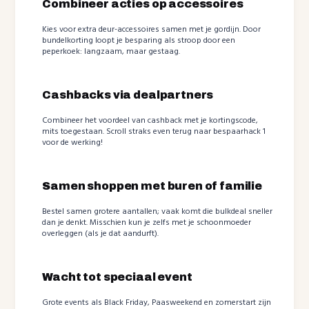
Combineer acties op accessoires
Kies voor extra deur-accessoires samen met je gordijn. Door
bundelkorting loopt je besparing als stroop door een
peperkoek: langzaam, maar gestaag.
Cashbacks via dealpartners
Combineer het voordeel van cashback met je kortingscode,
mits toegestaan. Scroll straks even terug naar bespaarhack 1
voor de werking!
Samen shoppen met buren of familie
Bestel samen grotere aantallen; vaak komt die bulkdeal sneller
dan je denkt. Misschien kun je zelfs met je schoonmoeder
overleggen (als je dat aandurft).
Wacht tot speciaal event
Grote events als Black Friday, Paasweekend en zomerstart zijn