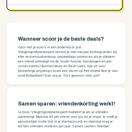
Wanneer scoor je de beste deals?
Gooi niet je euro’s in een bodemloze put.
Vliegengordijnenexpert verrast je met nieuwe kortingsacties bij
elke seizoensuitverkoop, verjaardags-promo en als je stiekem
een vriend uitnodigt via de ‘invite’-functie. Feestdagen en pre-
zomer events? Bomvol deals en flash-sales; kijk uit voor
plotselinge prijsdrops zoals een storm op het strand. Ben je van
rond Rotterdam? Dan zeg je: ‘Da’s gewoon slim, joh!’
Samen sparen: vriendenkorting werkt!
Ja hoor, Vliegengordijnenexpert trakteert je als je vrienden
aanbrengt. Meestal €5 per vriend voor jou én je maat. Je vindt je
persoonlijke invite-link in je klantaccount, en meestal mag je
tot tien vrienden inviteren per jaar. Samen cashen: heerlijk!