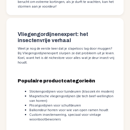
berucht om extreme kortingen; als je durft te wachten, kan het
stormen aan je voordeur!
Vliegengordijnenexpert: het
insectenvrije verhaal
Weet je nog de eerste keer dat je slapeloos lag door muggen?
Bij Vliegengordijnenexpert slurpen ze dat probleem uit je leven.
Koel, want het is dé nichestore voor alles wat je deur insect-vrij
houdt.
Populaire productcategorieën
Strokengordijnen voor tuindeuren (klassiek én modern)
Magnetische vliegengordijnen (de tech beef-wellington
van horren)
Plisségordijnen voor schuifdeuren
Balkondeur horren voor wie van open ramen houdt
Custom insectenwering, speciaal voor vintage
woonbootbewoners