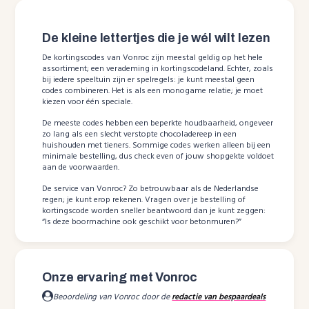
De kleine lettertjes die je wél wilt lezen
De kortingscodes van Vonroc zijn meestal geldig op het hele
assortiment; een verademing in kortingscodeland. Echter, zoals
bij iedere speeltuin zijn er spelregels: je kunt meestal geen
codes combineren. Het is als een monogame relatie; je moet
kiezen voor één speciale.
De meeste codes hebben een beperkte houdbaarheid, ongeveer
zo lang als een slecht verstopte chocoladereep in een
huishouden met tieners. Sommige codes werken alleen bij een
minimale bestelling, dus check even of jouw shopgekte voldoet
aan de voorwaarden.
De service van Vonroc? Zo betrouwbaar als de Nederlandse
regen; je kunt erop rekenen. Vragen over je bestelling of
kortingscode worden sneller beantwoord dan je kunt zeggen:
“Is deze boormachine ook geschikt voor betonmuren?”
Onze ervaring met Vonroc
Beoordeling van Vonroc door de
redactie van bespaardeals