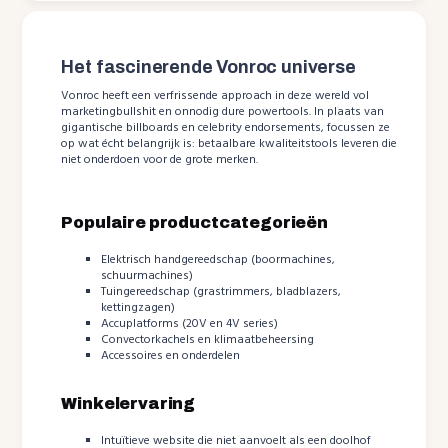
Het fascinerende Vonroc universe
Vonroc heeft een verfrissende approach in deze wereld vol
marketingbullshit en onnodig dure powertools. In plaats van
gigantische billboards en celebrity endorsements, focussen ze
op wat écht belangrijk is: betaalbare kwaliteitstools leveren die
niet onderdoen voor de grote merken.
Populaire productcategorieën
Elektrisch handgereedschap (boormachines,
schuurmachines)
Tuingereedschap (grastrimmers, bladblazers,
kettingzagen)
Accuplatforms (20V en 4V series)
Convectorkachels en klimaatbeheersing
Accessoires en onderdelen
Winkelervaring
Intuïtieve website die niet aanvoelt als een doolhof