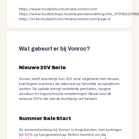
https://www.trustpilot.com/review/vonroc.com
https://www.trustedshops.nl/verkopersbeoordeling/info_X7351EA32179
https://nl-be.trustpilot.com/review/vonroc.com?page=6
Wat gebeurt er bij Vonroc?
Nieuwe 20V Serie
Vonroc heeft recentelijk hun 20V serie uitgebreid met nieuwe,
krachtigere machines die allemaal op hetzelfde accuplatform
werken. De update brengt verbeterde prestaties, langere
accuduur en ergonomische verbeteringen. Ideaal voor de
serieuze DIY’er die niet de hoofdprijs wil betalen.
Summer Sale Start
De zomeruitverkoop bij Vonroc is losgebarsten, met kortingen
tot
40%
op tuingereedschap. Perfect moment om die