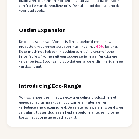
bladblazer, grastrimmer of kettingzaag aan te schaffen voor
een fractie van de reguliere prijs. De sale loopt door zolang de
voorraad strekt.
Outlet Expansion
De outlet-sectie van Vonroc is flink uitgebreid met nieuwe
producten, waaronder accuboormachines met
40%
korting.
Deze machines hebben misschien een kleine cosmetische
imperfectie of komen uit een oudere serie, maar functioneren
verder perfect. Scoor ze nu voordat een andere slimmerik ermee
vandoor gaat.
Introducing Eco-Range
Vonroc lanceert een nieuwe eco-vriendelijke productlijn met
gereedschap gemaakt van duurzamere materialen en
verbeterde energiezuinigheid. De eerste reviews zijn lovend over
de balans tussen duurzaamheid en performance. Een groene
toekomst voor je gereedschapskist.