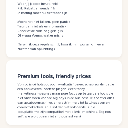
Waar jij je code invult, held
Klik ‘Rabatt anwenden’ fijn
Je korting moet nu zichtbaar zijn
Mocht het niet lukken, geen paniek
Treur dan niet als een romantiek
Check of de code nog geldig is
Of vraag Vonroc wat er mis is
(Terwijl ik deze regels schrijf, hoor ik mijn portemonnee al
zuchten van opluchting.)
Premium tools, friendly prices
Vonroc is dé hotspot voor kwalitatief gereedschap zonder dat je
een bankoverval hoeft te plegen. Geen fancy
marketingcampagnes maar pure focus op betaalbare tools die
niet onderdoen voor de big boys in de business. Je shopt er alles
van accuboormachines en grastrimmers tot kettingzagen en
convectorkachels. En alsof dat niet voldoende is: die
accuplatforms zijn compatibel met allerlei machines. Zeg nou
zelf; wie wordt daar niet enthousiast van?