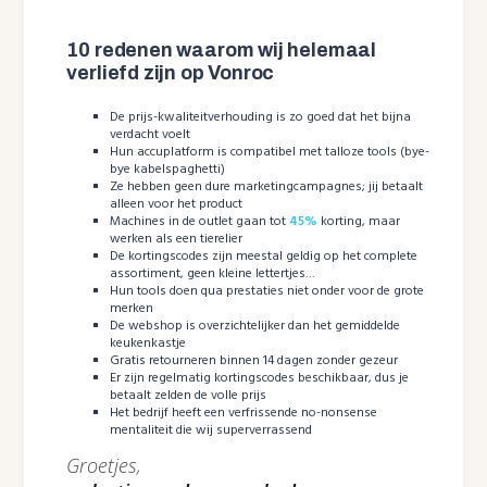
10 redenen waarom wij helemaal
verliefd zijn op Vonroc
De prijs-kwaliteitverhouding is zo goed dat het bijna
verdacht voelt
Hun accuplatform is compatibel met talloze tools (bye-
bye kabelspaghetti)
Ze hebben geen dure marketingcampagnes; jij betaalt
alleen voor het product
Machines in de outlet gaan tot
45%
korting, maar
werken als een tierelier
De kortingscodes zijn meestal geldig op het complete
assortiment, geen kleine lettertjes…
Hun tools doen qua prestaties niet onder voor de grote
merken
De webshop is overzichtelijker dan het gemiddelde
keukenkastje
Gratis retourneren binnen 14 dagen zonder gezeur
Er zijn regelmatig kortingscodes beschikbaar, dus je
betaalt zelden de volle prijs
Het bedrijf heeft een verfrissende no-nonsense
mentaliteit die wij superverrassend
Groetjes,