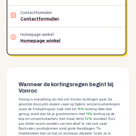
Contactformulier
Contactformulier
Homepage winkel
Homepage winkel
Wanneer de kortingsregen begint bij
Vonroc
Timing is everything als het om Vonroc kortingen gaat. De
grootste discounts duiken vaak op tijdens seizoensuitverkopen
zoals de Frühjahrsputz-Sale met tot
15%
korting. Mee dan
genog, want dan tik je grastrimmers met
11%
korting op de
kop en convectorkachels met maar liefst
52%
voordeel. Da’s
pas lekker warm worden van een deal! Je ziet ook vaak
flashsales voorbijkomen rond grote feestdagen. ‘Tis
makkelukker dan un kat un plumeau afpakke’ zoals ze in