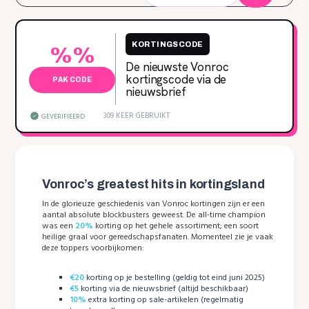
KORTINGSCODE
%%
De nieuwste Vonroc
kortingscode via de
PAK CODE
nieuwsbrief
309 KEER GEBRUIKT
GEVERIFIEERD
Vonroc’s greatest hits in kortingsland
In de glorieuze geschiedenis van Vonroc kortingen zijn er een
aantal absolute blockbusters geweest. De all-time champion
was een
20%
korting op het gehele assortiment; een soort
heilige graal voor gereedschapsfanaten. Momenteel zie je vaak
deze toppers voorbijkomen:
€20
korting op je bestelling (geldig tot eind juni 2025)
€5
korting via de nieuwsbrief (altijd beschikbaar)
10%
extra korting op sale-artikelen (regelmatig