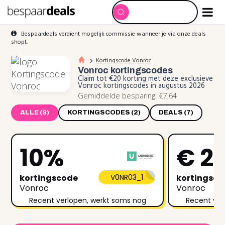
Bespaardeals verdient mogelijk commissie wanneer je via onze deals
shopt.
Kortingscode Vonroc
Vonroc
kortingscodes
Claim tot €20 korting met deze exclusieve
Vonroc kortingscodes in augustus 2026
Gemiddelde besparing: €7,64
ALLE (9)
KORTINGSCODES (2)
DEALS (7)
10%
€ 2
kortingscode
V0NR03_1
kortingsc
Vonroc
Vonroc
Recent verlopen, werkt soms nog
Recent ver