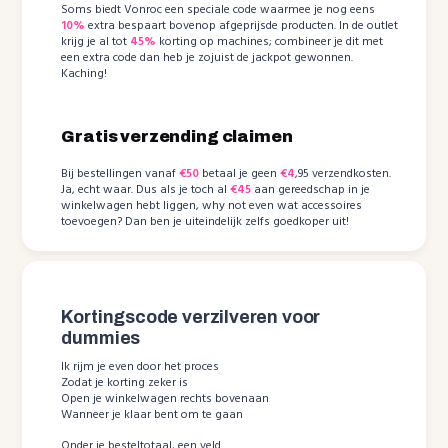
Soms biedt Vonroc een speciale code waarmee je nog eens
10%
extra bespaart bovenop afgeprijsde producten. In de outlet
krijg je al tot
45%
korting op machines; combineer je dit met
een extra code dan heb je zojuist de jackpot gewonnen.
Kaching!
Gratis verzending claimen
Bij bestellingen vanaf
€50
betaal je geen
€4
,95 verzendkosten.
Ja, echt waar. Dus als je toch al
€45
aan gereedschap in je
winkelwagen hebt liggen, why not even wat accessoires
toevoegen? Dan ben je uiteindelijk zelfs goedkoper uit!
Kortingscode verzilveren voor
dummies
Ik rijm je even door het proces
Zodat je korting zeker is
Open je winkelwagen rechts bovenaan
Wanneer je klaar bent om te gaan
Onder je besteltotaal, een veld