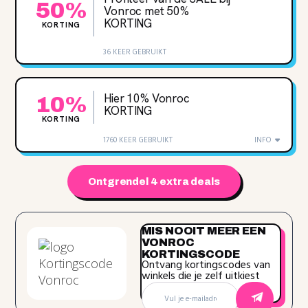
50%
Vonroc met 50‌%
KORTING
KORTING
36 KEER GEBRUIKT
Hier 10% Vonroc
10%
KORTING
KORTING
1760 KEER GEBRUIKT
INFO
Ontgrendel 4 extra deals
MIS NOOIT MEER EEN
VONROC
KORTINGSCODE
Ontvang kortingscodes van
winkels die je zelf uitkiest