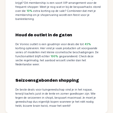
krijgt? Dit membership is een soort VIP-arrangement voor de
frequent shopper. Weet je nog wat er bij de bespaarhacks stond
over die
10%
extra korting op de sale? Combineer dat met je
membership en je shopervaring wordt een feest voor je
bankrekening.
Houd de outlet in de gaten
De Vonroc outlet is een goudmijn voor deals die tot
45%
korting opleveren. Hier vind je vaak producten uit voorgaande
series of modellen met kleine cosmetische beschadigingen. De
functionaliteit blijft echter
100%
gegarandeerd. Check deze
sectie regelmatig; het aanbod wisselt sneller dan het
Nederlandse weer.
Seizoensgebonden shopping
De beste deals voor tuingereedschap vind je in het najaar,
terwijl kachels juist in de lente en zomer goedkoper zijn. Wie
tegen de seizoenen in shopt, bespaart maximaal. Je moet je
gereedschap dus eigenlijk kopen wanneer je het níét nodig
hebt; bizarre brain twist, maar het werkt!