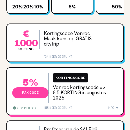
20%
20%
10%
5%
50%
|
|
€
Kortingscode Vonroc
Maak kans op GRATIS
1000
citytrip
KORTING
434 KEER GEBRUIKT
KORTINGSCODE
5%
Vonroc kortingscode =>
€ 5 KORTING in augustus
PAK CODE
2026
1115 KEER GEBRUIKT
INFO
GEVERIFIEERD
Profiteer van de SALE bij