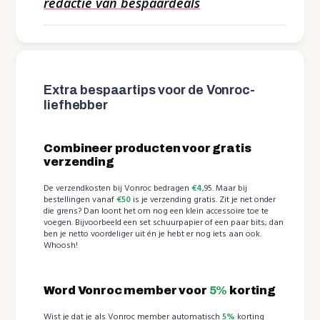
redactie van bespaardeals
Extra bespaartips voor de Vonroc-
liefhebber
Combineer producten voor gratis
verzending
De verzendkosten bij Vonroc bedragen
€4
,95. Maar bij
bestellingen vanaf
€50
is je verzending gratis. Zit je net onder
die grens? Dan loont het om nog een klein accessoire toe te
voegen. Bijvoorbeeld een set schuurpapier of een paar bits; dan
ben je netto voordeliger uit én je hebt er nog iets aan ook.
Whoosh!
Word Vonroc member voor
5%
korting
Wist je dat je als Vonroc member automatisch
5%
korting