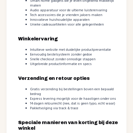
Smart home gadgets die je leven ongekend makkelijk
maken
Audio apparatuur voor de ultieme luisterervaring
Tech accessoires die je vrienden jaloers maken
Innovatieve huishoudelijke apparaten
Unieke cadeauartikelen voor alle gelegenheden
Winkelervaring
Intuïtieve website met duidelijke productpresentatie
Eenvoudig bestelsysteem zonder gedoe
Snelle checkout zonder onnodige stappen
Uitgebreide productinformatie en specs
Verzending en retour opties
Gratis verzending bij bestellingen boven een bepaald
bedrag
Express levering mogelijk voor de haastigen onder ons
14 dagen retourrecht (nee, dat is geen typo; echt waar)
Pakketvolging via track & trace
Speciale manieren van korting bij deze
winkel