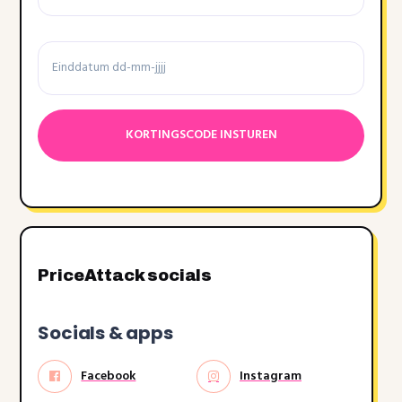
voorwaarden
Einddatum
Datumnotatie:DD
dash
MM
dash
JJJJ
PriceAttack socials
Socials & apps
Facebook
Instagram