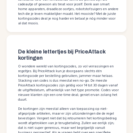
cadeautje of gewoon als treat voor jezelf. Denk aan smart
home apparaten, draadloze oortjes, robotstofzuigers en andere
tech die je leven makkelijker maakt. Het mooiste? Met de juiste
kortingscodes deal je nog harder en betaal je nóg minder voor
al dat moois.
De kleine lettertjes bij PriceAttack
kortingen
O wondere wereld van kortingscodes, zo vol verrassingen en
regeltjes. Bij PriceAttack kun je doorgaans slechts één
kortingscode per bestelling gebruiken; jammer maar helaas.
Stacking van codes is dus meestal een no-go. De meeste
PriceAttack kortingscodes zijn geldig voor 14 tot 30 dagen vanaf
de uitgiftedatum, afhankelijk van het type promotie. Codes voor
nieuwe klanten zijn een one-time deal; geniet ervan zolang het
duurt.
De kortingen zijn meestal alleen van toepassing op niet-
afgeprijsde artikelen, maar er zijn uitzonderingen die de regel
bevestigen. Vergeet niet dat bij retourneren het kortingsbedrag
wordt afgetrokken van je terugbetaling. Zullen we eerlijk zijn;
dat is niet super generous, maar wel begrijpelijk vanuit
business perspectief. Als je vragen hebt over een specifieke