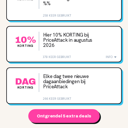
‌%‌%
258 KEER GEBRUIKT
Hier 10% KORTING bij
10%
PriceAttack in augustus
2026
KORTING
378 KEER GEBRUIKT
INFO
Elke dag twee nieuwe
DAG
dagaanbiedingen bij
PriceAttack
KORTING
266 KEER GEBRUIKT
Ontgrendel 5 extra deals