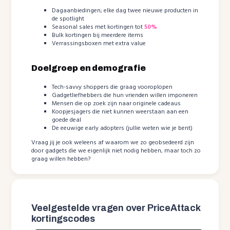
Dagaanbiedingen; elke dag twee nieuwe producten in
de spotlight
Seasonal sales met kortingen tot
50%
Bulk kortingen bij meerdere items
Verrassingsboxen met extra value
Doelgroep en demografie
Tech-savvy shoppers die graag vooroplopen
Gadgetliefhebbers die hun vrienden willen imponeren
Mensen die op zoek zijn naar originele cadeaus
Koopjesjagers die niet kunnen weerstaan aan een
goede deal
De eeuwige early adopters (jullie weten wie je bent)
Vraag jij je ook weleens af waarom we zo geobsedeerd zijn
door gadgets die we eigenlijk niet nodig hebben, maar toch zo
graag willen hebben?
Veelgestelde vragen over PriceAttack
kortingscodes