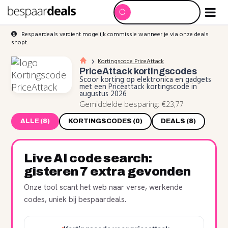
Bespaardeals verdient mogelijk commissie wanneer je via onze deals
shopt.
Kortingscode PriceAttack
PriceAttack
kortingscodes
Scoor korting op elektronica en gadgets
met een Priceattack kortingscode in
augustus 2026
Gemiddelde besparing: €23,77
ALLE (8)
KORTINGSCODES (0)
DEALS (8)
Live AI code search:
gisteren 7 extra gevonden
Onze tool scant het web naar verse, werkende
codes, uniek bij bespaardeals.