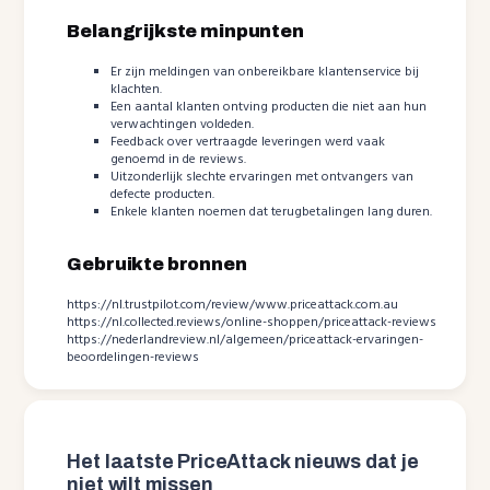
Belangrijkste minpunten
Er zijn meldingen van onbereikbare klantenservice bij
klachten.
Een aantal klanten ontving producten die niet aan hun
verwachtingen voldeden.
Feedback over vertraagde leveringen werd vaak
genoemd in de reviews.
Uitzonderlijk slechte ervaringen met ontvangers van
defecte producten.
Enkele klanten noemen dat terugbetalingen lang duren.
Gebruikte bronnen
https://nl.trustpilot.com/review/www.priceattack.com.au
https://nl.collected.reviews/online-shoppen/priceattack-reviews
https://nederlandreview.nl/algemeen/priceattack-ervaringen-
beoordelingen-reviews
Het laatste PriceAttack nieuws dat je
niet wilt missen