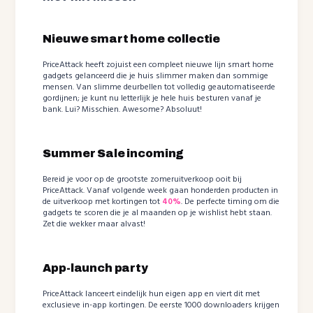
Nieuwe smart home collectie
PriceAttack heeft zojuist een compleet nieuwe lijn smart home
gadgets gelanceerd die je huis slimmer maken dan sommige
mensen. Van slimme deurbellen tot volledig geautomatiseerde
gordijnen; je kunt nu letterlijk je hele huis besturen vanaf je
bank. Lui? Misschien. Awesome? Absoluut!
Summer Sale incoming
Bereid je voor op de grootste zomeruitverkoop ooit bij
PriceAttack. Vanaf volgende week gaan honderden producten in
de uitverkoop met kortingen tot
40%
. De perfecte timing om die
gadgets te scoren die je al maanden op je wishlist hebt staan.
Zet die wekker maar alvast!
App-launch party
PriceAttack lanceert eindelijk hun eigen app en viert dit met
exclusieve in-app kortingen. De eerste 1000 downloaders krijgen