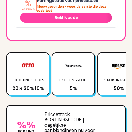
Kortingscode voor priceattack
%
Nieuw gevonden - wees de eerste die deze
KORTING
code test
Bekijk code
3 KORTINGSCODES
1 KORTINGSCODE
1 KORTINGSCOD
20%
20%
10%
5%
50%
|
|
PriceAttack
KORTINGSCODE ||
%%
dagelijkse
aanbiendingen nu voor
KORTING