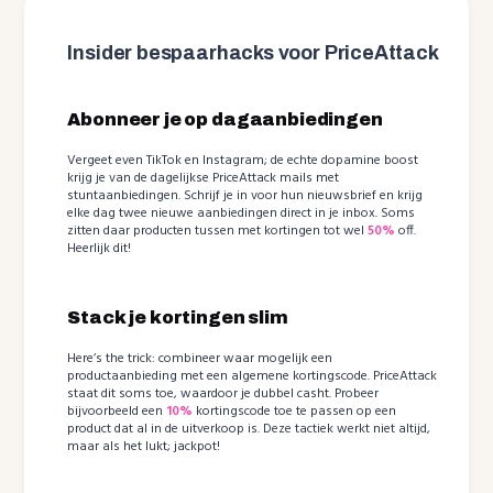
Insider bespaarhacks voor PriceAttack
Abonneer je op dagaanbiedingen
Vergeet even TikTok en Instagram; de echte dopamine boost
krijg je van de dagelijkse PriceAttack mails met
stuntaanbiedingen. Schrijf je in voor hun nieuwsbrief en krijg
elke dag twee nieuwe aanbiedingen direct in je inbox. Soms
zitten daar producten tussen met kortingen tot wel
50%
off.
Heerlijk dit!
Stack je kortingen slim
Here’s the trick: combineer waar mogelijk een
productaanbieding met een algemene kortingscode. PriceAttack
staat dit soms toe, waardoor je dubbel casht. Probeer
bijvoorbeeld een
10%
kortingscode toe te passen op een
product dat al in de uitverkoop is. Deze tactiek werkt niet altijd,
maar als het lukt; jackpot!