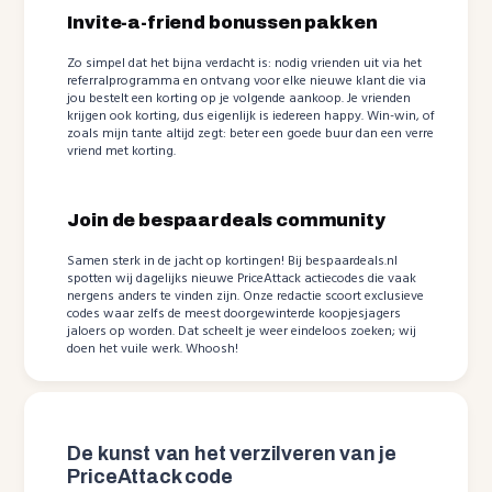
Invite-a-friend bonussen pakken
Zo simpel dat het bijna verdacht is: nodig vrienden uit via het
referralprogramma en ontvang voor elke nieuwe klant die via
jou bestelt een korting op je volgende aankoop. Je vrienden
krijgen ook korting, dus eigenlijk is iedereen happy. Win-win, of
zoals mijn tante altijd zegt: beter een goede buur dan een verre
vriend met korting.
Join de bespaardeals community
Samen sterk in de jacht op kortingen! Bij bespaardeals.nl
spotten wij dagelijks nieuwe PriceAttack actiecodes die vaak
nergens anders te vinden zijn. Onze redactie scoort exclusieve
codes waar zelfs de meest doorgewinterde koopjesjagers
jaloers op worden. Dat scheelt je weer eindeloos zoeken; wij
doen het vuile werk. Whoosh!
De kunst van het verzilveren van je
PriceAttack code