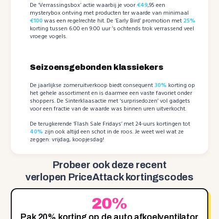
De ‘Verrassingsbox’ actie waarbij je voor
€49
,95 een
mysterybox ontving met producten ter waarde van minimaal
€100
was een regelrechte hit. De ‘Early Bird’ promotion met
25%
korting tussen 6:00 en 9:00 uur ’s ochtends trok verrassend veel
vroege vogels.
Seizoensgebonden klassiekers
De jaarlijkse zomeruitverkoop biedt consequent
30%
korting op
het gehele assortiment en is daarmee een vaste favoriet onder
shoppers. De Sinterklaasactie met ‘surprisedozen’ vol gadgets
voor een fractie van de waarde was binnen uren uitverkocht.
De terugkerende ‘Flash Sale Fridays’ met 24-uurs kortingen tot
40%
zijn ook altijd een schot in de roos. Je weet wel wat ze
zeggen: vrijdag, koopjesdag!
Probeer ook deze recent
verlopen PriceAttack kortingscodes
20%
Pak 20% korting op de auto afkoelventilator