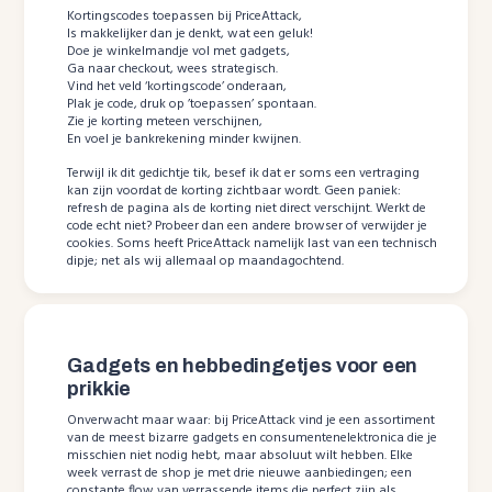
Kortingscodes toepassen bij PriceAttack,
Is makkelijker dan je denkt, wat een geluk!
Doe je winkelmandje vol met gadgets,
Ga naar checkout, wees strategisch.
Vind het veld ‘kortingscode’ onderaan,
Plak je code, druk op ’toepassen’ spontaan.
Zie je korting meteen verschijnen,
En voel je bankrekening minder kwijnen.
Terwijl ik dit gedichtje tik, besef ik dat er soms een vertraging
kan zijn voordat de korting zichtbaar wordt. Geen paniek:
refresh de pagina als de korting niet direct verschijnt. Werkt de
code echt niet? Probeer dan een andere browser of verwijder je
cookies. Soms heeft PriceAttack namelijk last van een technisch
dipje; net als wij allemaal op maandagochtend.
Gadgets en hebbedingetjes voor een
prikkie
Onverwacht maar waar: bij PriceAttack vind je een assortiment
van de meest bizarre gadgets en consumentenelektronica die je
misschien niet nodig hebt, maar absoluut wilt hebben. Elke
week verrast de shop je met drie nieuwe aanbiedingen; een
constante flow van verrassende items die perfect zijn als