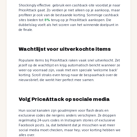
Shockingly effective: gebruik een cashback-site voordat je naar
PriceAttack gaat. Zo verdien je niet alleen op je aankoop, maar
profiteer je ook van de bestaande korting. Sommige cashback
sites bieden tot
8%
terug op je PriceAttack aankopen. Die
dubbelslag voelt als het scoren van het winnende doelpunt in
de finale.
Wachtlijst voor uitverkochte items
Populaire items bij PriceAttack raken vaak snel uitverkocht. Zet
jezelf op de wachtlijst en krijg automatisch bericht wanneer ze
weer op voorraad zijn, vaak met een speciale ‘welcome back’
korting. Scroll straks even terug naar de bespaarhack over de
nieuwsbrief; die werkt hier perfect mee samen.
Volg PriceAttack op sociale media
Hun social kanalen zijn goudmijnen voor flash deals en
exclusieve codes die nergens anders verschijnen. Ze droppen
regelmatig 24-uurs codes in Instagram stories of exclusieve
Facebook posts. Ja, dat betekent dat je misschien wat meer
social media moet checken, maar hey; voor korting hebben we
alles over.