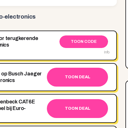
o-electronics
oor terugkerende
TOON CODE
nics
Info
g op Busch Jaeger
TOON DEAL
tronics
utenbeck CAT6E
l bij Euro-
TOON DEAL