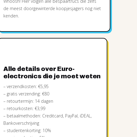
Whoosh! Hier volgen alle bespaartrucs die zelfs
de meest doorgewinterde koopjesjagers nog niet
kenden.
Alle details over Euro-
electronics die je moet weten
– verzendkosten: €5,95
– gratis verzending: €80
– retourtermijn: 14 dagen
– retourkosten: €3,99
– betaalmethoden: Creditcard, PayPal, iDEAL,
Bankoverschrijving
– studentenkorting: 10%