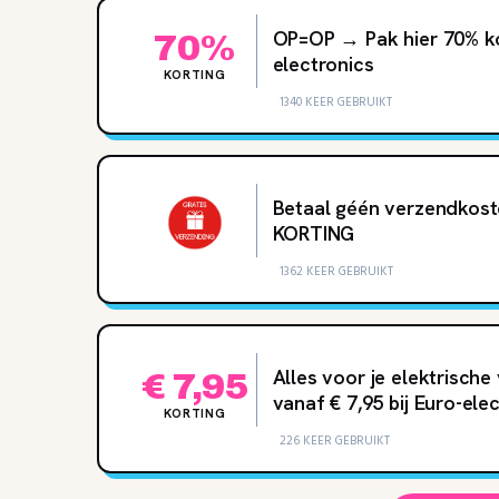
OP=OP → Pak hier 70% kor
70%
electronics
KORTING
1340 KEER GEBRUIKT
Betaal géén verzendkost
KORTING
1362 KEER GEBRUIKT
Alles voor je elektrisch
€ 7,95
vanaf € 7,95 bij Euro-ele
KORTING
226 KEER GEBRUIKT