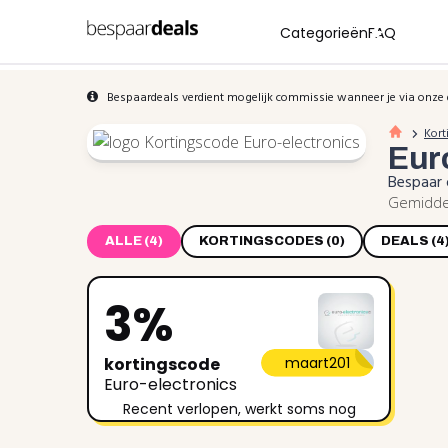
Categorieën
FAQ
Bespaardeals verdient mogelijk commissie wanneer je via onze 
Kort
Eur
Bespaar 
Gemiddel
ALLE (4)
KORTINGSCODES (0)
DEALS (4
3%
kortingscode
maart201
Euro-electronics
Recent verlopen, werkt soms nog