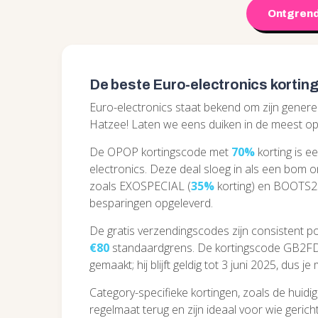
Ontgrend
De beste Euro-electronics korting
Euro-electronics staat bekend om zijn genereu
Hatzee! Laten we eens duiken in de meest op
De OPOP kortingscode met
70%
korting is e
electronics. Deze deal sloeg in als een bom 
zoals EXOSPECIAL (
35%
korting) en BOOTS2
besparingen opgeleverd.
De gratis verzendingscodes zijn consistent p
€80
standaardgrens. De kortingscode GB2FD v
gemaakt; hij blijft geldig tot 3 juni 2025, dus je 
Category-specifieke kortingen, zoals de huidi
regelmaat terug en zijn ideaal voor wie gericht