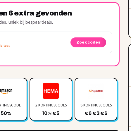
ren 6 extra gevonden
es, uniek bij bespaardeals.
Zoek codes
e test
RTINGSCODE
2 KORTINGSCODES
8 KORTINGSCODES
2 
50%
10%
€5
€6
€2
€6
|
|
|