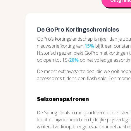
Ontgrend
De GoPro Kortingschronicles
GoPro’s kortingslandschap is rijker dan je 
nieuwsbriefkorting van
15%
blijft een consta
Historisch gezien piekt GoPro met kortingen 
oplopen tot 15-
20%
op het volledige assortim
De meest extravagante deal die we ooit hebbe
accessoires tijdens een flash sale. Een mom
Seizoenspatronen
De Spring Deals in mei-juni leveren consiste
loopt er bijvoorbeeld een tijdelijke prijsverl
winteruitverkoop brengen vaak bundel-aanbie