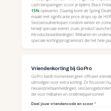
cash-besparingen scoor je tijdens Black Fri
15%
opleveren. Daarbijj komt de Spring Deals
maakt met significante price drops op de HERO
Seizoensuitverkopen rondom winter en zomer 
terwijl speciale events zoals product launch
introductieaanbiedingen. Militairen en onderw
speciale kortingsprogramma’s die het hele jaar
Vriendenkorting bij GoPro
GoPro biedt momenteel geen officieel vrien
uitnodigen voor extra korting. Ze focussen hu
nieuwsbriefaanmeldingen, seizoensgebonden 
die voor militairen en onderwijspersoneel.
Deel jouw vriendencode en scoor
*