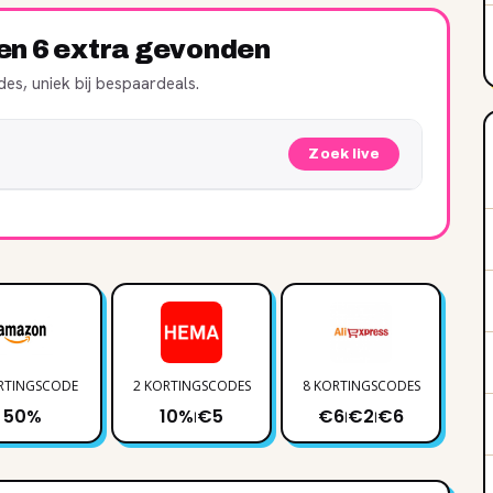
ren 6 extra gevonden
es, uniek bij bespaardeals.
Zoek live
RTINGSCODE
2 KORTINGSCODES
8 KORTINGSCODES
2 
50%
10%
€5
€6
€2
€6
|
|
|