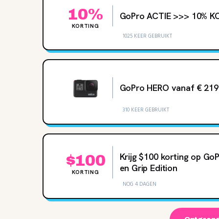
10%
GoPro ACTIE >>> 10% KOR
KORTING
1025 KEER GEBRUIKT
GoPro HERO vanaf € 219
310 KEER GEBRUIKT
Krijg $100 korting op Go
$100
en Grip Edition
KORTING
NOG 4 DAGEN