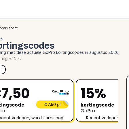
deals shopt.
Pro
ortingscodes
ting met deze actuele GoPro kortingscodes in augustus 2026
ing: €15,27
)
7,50
15%
tingscode
€7,50 gi
kortingscode
ro
GoPro
ecent verlopen, werkt soms nog
Recent verlopen, we