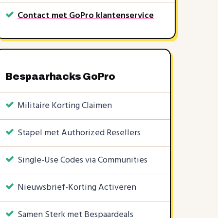
Contact met GoPro klantenservice
Bespaarhacks GoPro
Militaire Korting Claimen
Stapel met Authorized Resellers
Single-Use Codes via Communities
KORTINGSCODES
2 KORTINGSCODES
1 KORTINGSCODE
10%
5%
5%
Nieuwsbrief-Korting Activeren
Samen Sterk met Bespaardeals