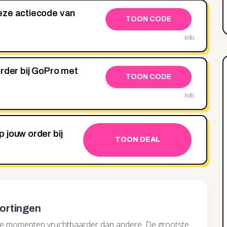
eze actiecode van
TOON CODE
Info
order bij GoPro met
TOON CODE
Info
 jouw order bij
TOON DEAL
ortingen
lde momenten vruchtbaarder dan andere. De grootste