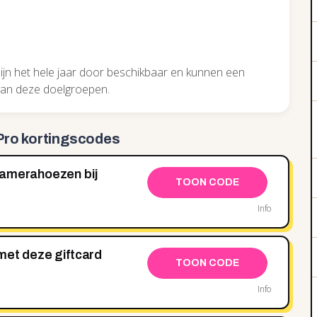
ijn het hele jaar door beschikbaar en kunnen een
van deze doelgroepen.
Pro kortingscodes
camerahoezen bij
TOON CODE
Info
met deze giftcard
TOON CODE
Info