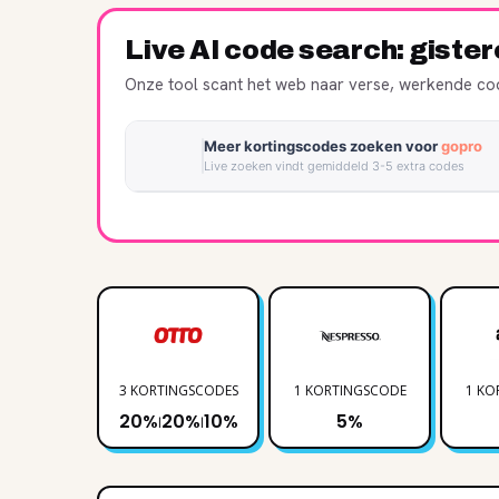
Live AI code search: giste
Onze tool scant het web naar verse, werkende cod
Meer kortingscodes zoeken voor
gopro
Live zoeken vindt gemiddeld 3-5 extra codes
3 KORTINGSCODES
1 KORTINGSCODE
1 KO
20%
20%
10%
5%
|
|