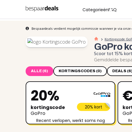
Categorieën
FAQ
Bespaardeals verdient mogelijk commissie wanneer je via onze 
Kortingscode Go
GoPro
k
Scoor tot 15% kor
Gemiddelde bespar
ALLE (6)
KORTINGSCODES (0)
DEALS (6
20%
€
kortingscode
20% kort
kor
GoPro
GoP
Recent verlopen, werkt soms nog
R