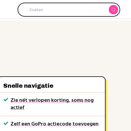
Snelle navigatie
15%
Zie nét verlopen korting, soms nog
15% kort
kortingscode
Pak code
actief
GoPro
rkt soms nog
Recent verlopen, werkt soms nog
Zelf een GoPro actiecode toevoegen