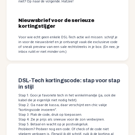
niet? Op naar de volgende. Hatzee!
Nieuwsbrief voor de serieuze
kortingstijger
Voor wie echt geen enkele DSL-Tech actie wil missen: schrijf je
in voor de nieuwsbrief en je ontvangt vaak die exclusieve code
of sneak preview van een sale rechtstreeks in je box. (En nee, je
inbox ruikt er niet minder om.)
DSL-Tech kortingscode: stap voor stap
in stijl
Stap 1: Gooi je favoriete tech in het winkelmandje (ja, ook die
kabel die je eigenlijk niet nodig hebt).
Stap 2: Ga naar de kassa, daar verschijnt een chic vakje
“kortingscode invoeren”.
Stap 3: Plak de code, druk op toepassen.
Stap 4: Zie je prijs als sneeuw voor de zon verdwijnen.
Stap 5: Betaal en wacht op je postvakgeluk.
Probleem? Probeer nog een code. Of check of de code niet
stiekem verlopen is. (Terwijl ik dit schrijf, ruik ik de korting al