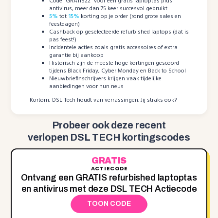
Code “GRATIS22” voor een gratis laptoptas plus
antivirus, meer dan 75 keer succesvol gebruikt
5%
tot
15%
korting op je order (rond grote sales en
feestdagen)
Cashback op geselecteerde refurbished laptops (dat is
pas feest!)
Incidentele acties zoals gratis accessoires of extra
garantie bij aankoop
Historisch zijn de meeste hoge kortingen gescoord
tijdens Black Friday, Cyber Monday en Back to School
Nieuwbriefinschrijvers krijgen vaak tijdelijke
aanbiedingen voor hun neus
Kortom, DSL-Tech houdt van verrassingen. Jij straks ook?
Probeer ook deze recent
verlopen DSL TECH kortingscodes
GRATIS
ACTIECODE
Ontvang een GRATIS refurbished laptoptas
en antivirus met deze DSL TECH Actiecode
TOON CODE