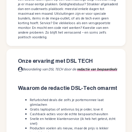
je er maar eentje plakken. Geldigheidsduur? Strakker afgekaderd
dan een ouderwets plakboek: meestal enkele dagen tot
maximaal een maand. Uitsluitingen zijn er voor speciale
bundels, items in de mega-outlet, of als de tech even geen
korting hoeft. Service? Die vlekkeloos als een versgepoetste
monitor. En mocht een code niet werken? Kwestie van een
andere proberen. Zo blijft het verrassend – en soms zelfs
poëtisch voordelig.
Onze ervaring met DSL TECH
Beoordeling van DSL TECH door de
redactie van bespaardeals
Waarom de redactie DSL-Tech omarmt
Refurbished deals die zelfs je portemonnee laat
glimlachen
Gratis laptoptas of antivirus bij je order, love it
Cashback-acties voor de echte bespaarschavuiten
Snelle en heldere klantenservice (ik heb het getest, écht
snel)
Producten voelen als nieuw, maar de prijs is lekker