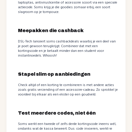
laptoptas, antiviruslicentie of accessoire scoort via een speciale
actiecode. Soms krijg je die goodies zomaar erbij; een soort
slagroom op je tompouce.
Meepakken die cashback
DSL-Tech lanceert soms cashbackdeals waarbij je een deel van
je poet gewoon terugkrijgt. Combineer dat met een
kortingscode en je betaalt minder dan een student voor
instantnoedels. Whoosh!
Stapel slim op aanbiedingen
Check altijd of een korting te combineren is met andere acties
zoals gratis verzending of een accessoire-cadeau. Zo sprokkel je
voordeel bij elkaar als een ekster op een goudveld.
Test meerdere codes, niet één
Soms werkt een tweede of zelfs derde kortingscode ineens wél,
ondanks wat de kassa beweert. Dus: code invoeren, werkt-ie