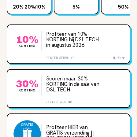
20%
20%
10%
5%
50%
|
|
Profiteer van 10%
10%
KORTING bij DSL TECH
in augustus 2026
KORTING
92 KEER GEBRUIKT
INFO
Scoren maar: 30%
30%
KORTING in de sale van
DSL TECH
KORTING
37 KEER GEBRUIKT
Profiteer HIER van
GRATIS verzending ||