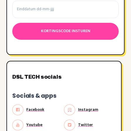
Einddatum
Datumnotatie:DD
dash
MM
dash
JJJJ
DSL TECH socials
Socials & apps
Facebook
Instagram
Youtube
Twitter