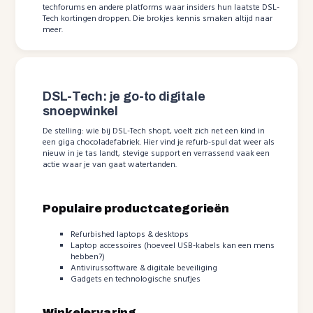
techforums en andere platforms waar insiders hun laatste DSL-
Tech kortingen droppen. Die brokjes kennis smaken altijd naar
meer.
DSL-Tech: je go-to digitale
snoepwinkel
De stelling: wie bij DSL-Tech shopt, voelt zich net een kind in
een giga chocoladefabriek. Hier vind je refurb-spul dat weer als
nieuw in je tas landt, stevige support en verrassend vaak een
actie waar je van gaat watertanden.
Populaire productcategorieën
Refurbished laptops & desktops
Laptop accessoires (hoeveel USB-kabels kan een mens
hebben?)
Antivirussoftware & digitale beveiliging
Gadgets en technologische snufjes
Winkelervaring