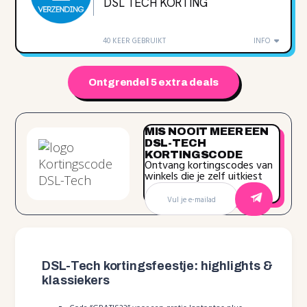
DSL TECH KORTING
40 KEER GEBRUIKT
INFO
Ontgrendel 5 extra deals
MIS NOOIT MEER EEN
DSL-TECH
KORTINGSCODE
Ontvang kortingscodes van
winkels die je zelf uitkiest
DSL-Tech kortingsfeestje: highlights &
klassiekers