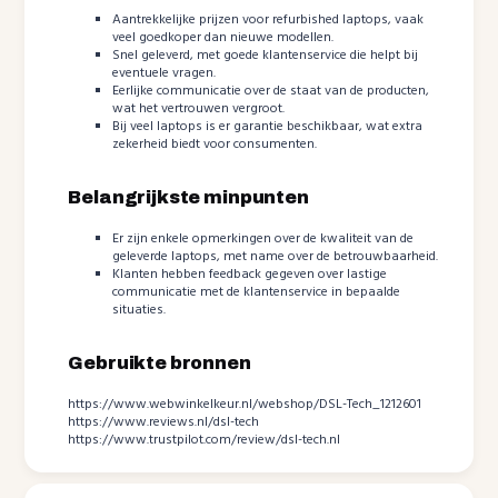
Aantrekkelijke prijzen voor refurbished laptops, vaak
veel goedkoper dan nieuwe modellen.
Snel geleverd, met goede klantenservice die helpt bij
eventuele vragen.
Eerlijke communicatie over de staat van de producten,
wat het vertrouwen vergroot.
Bij veel laptops is er garantie beschikbaar, wat extra
zekerheid biedt voor consumenten.
Belangrijkste minpunten
Er zijn enkele opmerkingen over de kwaliteit van de
geleverde laptops, met name over de betrouwbaarheid.
Klanten hebben feedback gegeven over lastige
communicatie met de klantenservice in bepaalde
situaties.
Gebruikte bronnen
https://www.webwinkelkeur.nl/webshop/DSL-Tech_1212601
https://www.reviews.nl/dsl-tech
https://www.trustpilot.com/review/dsl-tech.nl