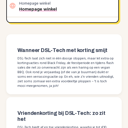
Homepage winkel
Homepage winkel
Wanneer DSL-Tech met korting smijt
DSL-Tech laat zich niet in één doosje stoppen, maar let extra op
kortingsacties rond Black Friday, de feestperiode en tijdens flash
sales die net zo onverwacht zijn als een haring op een vegan
BBQ. Ook rond je verjaardag (of die van je buurman) duikt er
soms een verrassingsactie op. En eh, wie z’n vrienden uitnodigt,
ziet soms zomaar een extra voordeeltje ploppen – ’t is toch
mooi meegenomen, ja joh!
Vriendenkorting bij DSL-Tech: zo zit
het
DSL-Tech biedt af en toe vriendenkorting, waarbij je tot €10