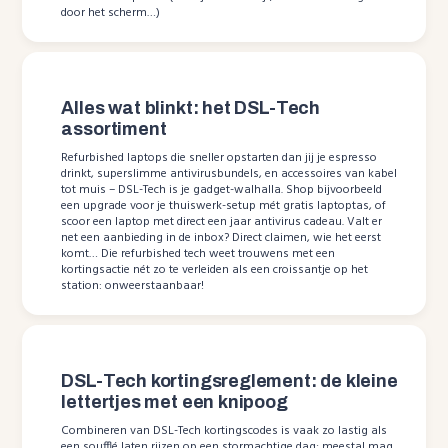
door het scherm…)
Alles wat blinkt: het DSL-Tech
assortiment
Refurbished laptops die sneller opstarten dan jij je espresso
drinkt, superslimme antivirusbundels, en accessoires van kabel
tot muis – DSL-Tech is je gadget-walhalla. Shop bijvoorbeeld
een upgrade voor je thuiswerk-setup mét gratis laptoptas, of
scoor een laptop met direct een jaar antivirus cadeau. Valt er
net een aanbieding in de inbox? Direct claimen, wie het eerst
komt… Die refurbished tech weet trouwens met een
kortingsactie nét zo te verleiden als een croissantje op het
station: onweerstaanbaar!
DSL-Tech kortingsreglement: de kleine
lettertjes met een knipoog
Combineren van DSL-Tech kortingscodes is vaak zo lastig als
een soufflé laten rijzen op een stormachtige dag; meestal mag