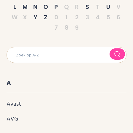
L
M
N
O
P
Q
R
S
T
U
V
W
X
Y
Z
0
1
2
3
4
5
6
7
8
9
A
Avast
AVG