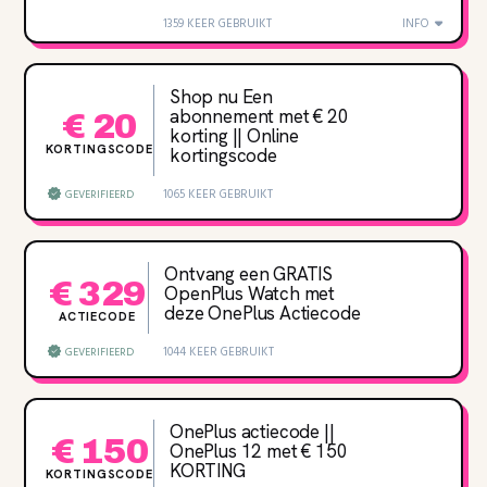
1359 KEER GEBRUIKT
INFO
Shop nu Een
abonnement met € 20
€ 20
korting || Online
KORTINGSCODE
kortingscode
1065 KEER GEBRUIKT
GEVERIFIEERD
Ontvang een GRATIS
€ 329
OpenPlus Watch met
deze OnePlus Actiecode
ACTIECODE
1044 KEER GEBRUIKT
GEVERIFIEERD
OnePlus actiecode ||
€ 150
OnePlus 12 met € 150
KORTING
KORTINGSCODE