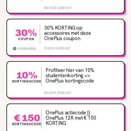
100 KEER GEBRUIKT
30‌% KORTING op
30%
accessoires met deze
OnePlus coupon
COUPON
79 KEER GEBRUIKT
GEVERIFIEERD
Profiteer hier van 10‌%
10%
studentenkorting =>
OnePlus kortingscode
KORTINGSCODE
84 KEER GEBRUIKT
OnePlus actiecode ||
€ 150
OnePlus 12R met € 150
KORTING
KORTINGSCODE