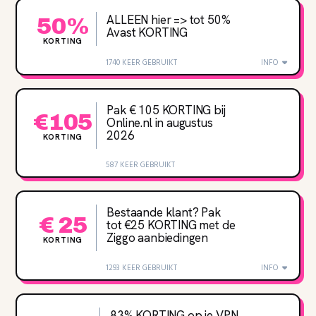
ALLEEN hier => tot 50%
50%
Avast KORTING
KORTING
1740 KEER GEBRUIKT
INFO
Pak € 105 KORTING bij
€105
Online.nl in augustus
2026
KORTING
587 KEER GEBRUIKT
Bestaande klant? Pak
€ 25
tot €25 KORTING met de
Ziggo aanbiedingen
KORTING
1293 KEER GEBRUIKT
INFO
83% KORTING op je VPN