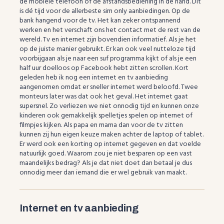
de mobiele telefoon of de afstandsbediening in de hand. Dit
is dé tijd voor de allerbeste sim only aanbiedingen. Op de
bank hangend voor de tv. Het kan zeker ontspannend
werken en het verschaft ons het contact met de rest van de
wereld. Tv en internet zijn bovendien informatief. Als je het
op de juiste manier gebruikt. Er kan ook veel nutteloze tijd
voorbijgaan als je naar een suf programma kijkt of als je een
half uur doelloos op Facebook hebt zitten scrollen. Kort
geleden heb ik nog een internet en tv aanbieding
aangenomen omdat er sneller internet werd beloofd. Twee
monteurs later was dat ook het geval. Het internet gaat
supersnel. Zo verliezen we niet onnodig tijd en kunnen onze
kinderen ook gemakkelijk spelletjes spelen op internet of
filmpjes kijken. Als papa en mama dan voor de tv zitten
kunnen zij hun eigen keuze maken achter de laptop of tablet.
Er werd ook een korting op internet gegeven en dat voelde
natuurlijk goed. Waarom zou je niet besparen op een vast
maandelijks bedrag? Als je dat niet doet dan betaal je dus
onnodig meer dan iemand die er wel gebruik van maakt.
Internet en tv aanbieding