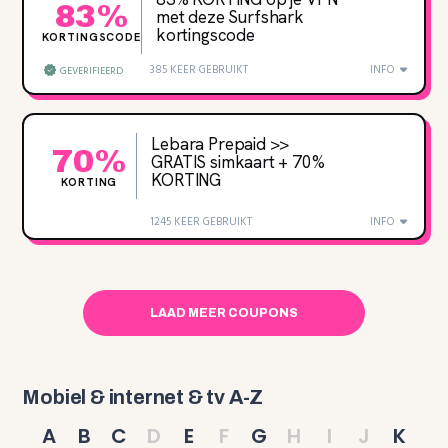
83%
met deze Surfshark
kortingscode
KORTINGSCODE
385 KEER GEBRUIKT
INFO
GEVERIFIEERD
Lebara Prepaid >>
70%
GRATIS simkaart + 70%
KORTING
KORTING
1245 KEER GEBRUIKT
INFO
LAAD MEER COUPONS
Mobiel & internet & tv A-Z
A
B
C
D
E
F
G
H
I
J
K