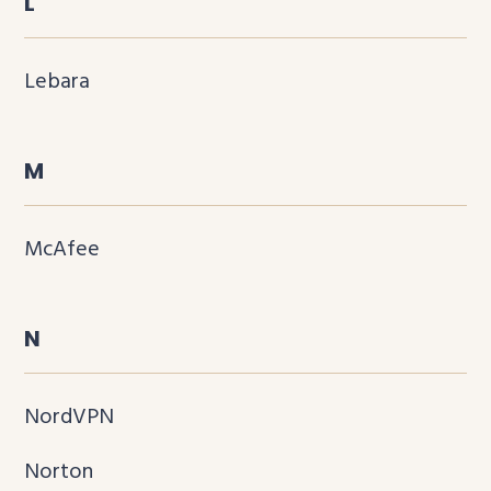
L
Lebara
M
McAfee
N
NordVPN
Norton