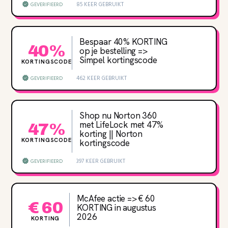
85 KEER GEBRUIKT
GEVERIFIEERD
Bespaar 40‌% KORTING
40%
op je bestelling =>
Simpel kortingscode
KORTINGSCODE
462 KEER GEBRUIKT
GEVERIFIEERD
Shop nu Norton 360
met LifeLock met 47‌%
47%
korting || Norton
KORTINGSCODE
kortingscode
397 KEER GEBRUIKT
GEVERIFIEERD
McAfee actie => € 60
€ 60
KORTING in augustus
2026
KORTING