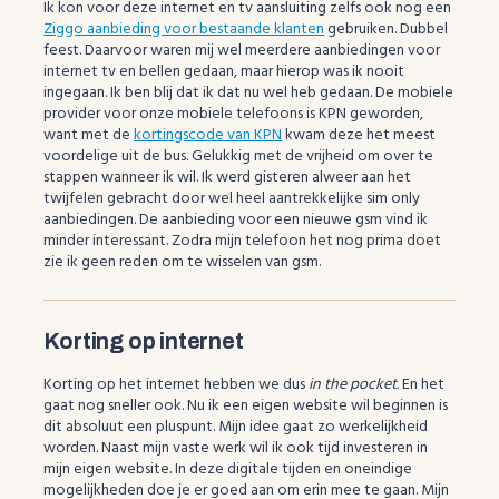
Ik kon voor deze internet en tv aansluiting zelfs ook nog een
Ziggo aanbieding voor bestaande klanten
gebruiken. Dubbel
feest. Daarvoor waren mij wel meerdere aanbiedingen voor
internet tv en bellen gedaan, maar hierop was ik nooit
ingegaan. Ik ben blij dat ik dat nu wel heb gedaan. De mobiele
provider voor onze mobiele telefoons is KPN geworden,
want met de
kortingscode van KPN
kwam deze het meest
voordelige uit de bus. Gelukkig met de vrijheid om over te
stappen wanneer ik wil. Ik werd gisteren alweer aan het
twijfelen gebracht door wel heel aantrekkelijke sim only
aanbiedingen. De aanbieding voor een nieuwe gsm vind ik
minder interessant. Zodra mijn telefoon het nog prima doet
zie ik geen reden om te wisselen van gsm.
Korting op internet
Korting op het internet hebben we dus
in the pocket
. En het
gaat nog sneller ook. Nu ik een eigen website wil beginnen is
dit absoluut een pluspunt. Mijn idee gaat zo werkelijkheid
worden. Naast mijn vaste werk wil ik ook tijd investeren in
mijn eigen website. In deze digitale tijden en oneindige
mogelijkheden doe je er goed aan om erin mee te gaan. Mijn