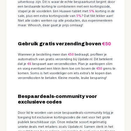
uitverkoop zijn. Dit is waar de echte bespaarkunst begint: door
een bestaande korting te combineren met een kortingscode,
stapel je de voordelen. Een Huawei tablet met
5%
korting in de
sale, plus een extra kortingscode van
5%
? Dat tikt lekker aan!
Niet alle codes werken op alle producten, dus experimenteren
maar. Whoosh, daar gaat je prijs omlaag!
Gebruik gratis verzending boven
€50
Wanneer je bestelling meer dan
€50
bedraagt, profiteer je
automatisch van gratis verzending bij Update.nl. Dit betekent
dat je
€6
bespaart aan verzendkosten. Plan je aankopen slim
en voeg eventueel een klein item toe om boven de
€50
grens te
komen. Soms is het voordeliger om iets extra’s te kopen dan
verzendkosten te betalen. Kleine moeite, leuke besparing!
Bespaardeals-community voor
exclusieve codes
Door lid te worden van onze bespaardeals-community krijg je
toegang tot exclusieve kortingscodes die niet voor het grote
publiek beschikbaar zijn. Onze redactie scoort regelmatig
unieke deals met retailers zoals Update.nl. Samen sterk in het