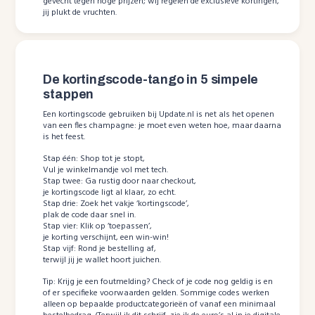
gevecht tegen hoge prijzen; wij regelen de exclusieve kortingen,
jij plukt de vruchten.
De kortingscode-tango in 5 simpele
stappen
Een kortingscode gebruiken bij Update.nl is net als het openen
van een fles champagne: je moet even weten hoe, maar daarna
is het feest.
Stap één: Shop tot je stopt,
Vul je winkelmandje vol met tech.
Stap twee: Ga rustig door naar checkout,
je kortingscode ligt al klaar, zo echt.
Stap drie: Zoek het vakje ‘kortingscode’,
plak de code daar snel in.
Stap vier: Klik op ’toepassen’,
je korting verschijnt, een win-win!
Stap vijf: Rond je bestelling af,
terwijl jij je wallet hoort juichen.
Tip: Krijg je een foutmelding? Check of je code nog geldig is en
of er specifieke voorwaarden gelden. Sommige codes werken
alleen op bepaalde productcategorieën of vanaf een minimaal