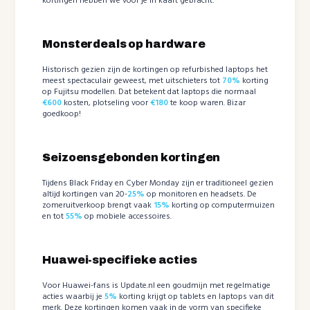
kortingen hebben we voor je in kaart gebracht:
Monsterdeals op hardware
Historisch gezien zijn de kortingen op refurbished laptops het
meest spectaculair geweest, met uitschieters tot
70%
korting
op Fujitsu modellen. Dat betekent dat laptops die normaal
€600
kosten, plotseling voor
€180
te koop waren. Bizar
goedkoop!
Seizoensgebonden kortingen
Tijdens Black Friday en Cyber Monday zijn er traditioneel gezien
altijd kortingen van 20-
25%
op monitoren en headsets. De
zomeruitverkoop brengt vaak
15%
korting op computermuizen
en tot
55%
op mobiele accessoires.
Huawei-specifieke acties
Voor Huawei-fans is Update.nl een goudmijn met regelmatige
acties waarbij je
5%
korting krijgt op tablets en laptops van dit
merk. Deze kortingen komen vaak in de vorm van specifieke