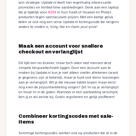
win strategie. Update.nl deelt hier regelmatig interessante
promoties en limited-time aanbiedingen. Denk aan een laptop
die je tijdelijk voor
€250
in huis haalt of Huawei en Philips
producten tegen spectaculaire prijzen. Met een beetje geluk
delen ze ook nog een verse Update.nl kortingscode die nergens
anders te vinden is. Volg, like en claim your prize!
Maak een account voor snellere
checkout en verlanglijst
Dit lijkt een no-brainer, maar toch laten veel mensen deze
simpele bespaartechniek liggen. Door een account aan te
maken bij Update.nl kun je niet alleen sneller afrekenen (want
je gegevens zijn al bekend), maar je kunt ook items toevoegen
aan je verlanglijst. Wil je die nieuwe tablet kopen maar eerst
nog even de prijsontwikkeling volgen? Zet ‘m op je verlanglijst
en houd ‘m in de gaten. Wanneer er een aanbieding verschijnt,
ben jij er als eerste bij. Gratis registreren en gelijk profiteren!
Combineer kortingscodes met sale-
items
Sommige kortingscodes werken ook op producten die al in de