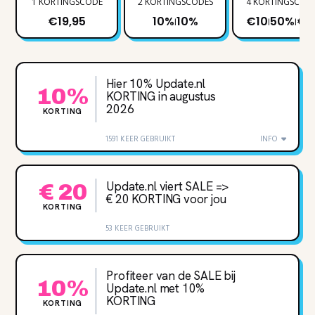
1 KORTINGSCODE
2 KORTINGSCODES
4 KORTINGSCOD
€19,95
10%
10%
€10
50%
€2
|
|
|
Hier 10% Update.nl
10%
KORTING in augustus
2026
KORTING
1591 KEER GEBRUIKT
INFO
Update.nl viert SALE =>
€ 20
€ 20 KORTING voor jou
KORTING
53 KEER GEBRUIKT
Profiteer van de SALE bij
10%
Update.nl met 10‌%
KORTING
KORTING