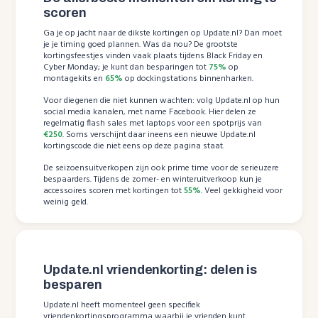
scoren
Ga je op jacht naar de dikste kortingen op Update.nl? Dan moet
je je timing goed plannen. Was da nou? De grootste
kortingsfeestjes vinden vaak plaats tijdens Black Friday en
Cyber Monday; je kunt dan besparingen tot
75%
op
montagekits en
65%
op dockingstations binnenharken.
Voor diegenen die niet kunnen wachten: volg Update.nl op hun
social media kanalen, met name Facebook. Hier delen ze
regelmatig flash sales met laptops voor een spotprijs van
€250
. Soms verschijnt daar ineens een nieuwe Update.nl
kortingscode die niet eens op deze pagina staat.
De seizoensuitverkopen zijn ook prime time voor de serieuzere
bespaarders. Tijdens de zomer- en winteruitverkoop kun je
accessoires scoren met kortingen tot
55%
. Veel gekkigheid voor
weinig geld.
Update.nl vriendenkorting: delen is
besparen
Update.nl heeft momenteel geen specifiek
vriendenkortingsprogramma waarbij je vrienden kunt