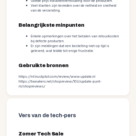
Goede prijs-kwaliteitverhouding voor de producten.
Veel klanten zijn tevreden over de netheid en snelheid
van de verzending.
Belangrijkste minpunten
Enkele opmerkingen over het betalen van retourkosten
bij defecte producten.
Er zijn meldingen dat een bestelling niet op tijd is
geleverd, wat leidde tot enige frustratie.
Gebruikte bronnen
https://nl.trustpilot.com/review/www.update.nl
https://tweakers.net/shopreview/103/update-punt-
nl/shopreviews/
Vers van de tech-pers
Zomer Tech Sale