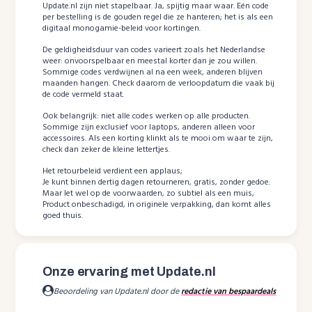
Update.nl zijn niet stapelbaar. Ja, spijtig maar waar. Eén code
per bestelling is de gouden regel die ze hanteren; het is als een
digitaal monogamie-beleid voor kortingen.
De geldigheidsduur van codes varieert zoals het Nederlandse
weer: onvoorspelbaar en meestal korter dan je zou willen.
Sommige codes verdwijnen al na een week, anderen blijven
maanden hangen. Check daarom de verloopdatum die vaak bij
de code vermeld staat.
Ook belangrijk: niet alle codes werken op alle producten.
Sommige zijn exclusief voor laptops, anderen alleen voor
accessoires. Als een korting klinkt als te mooi om waar te zijn,
check dan zeker de kleine lettertjes.
Het retourbeleid verdient een applaus;
Je kunt binnen dertig dagen retourneren, gratis, zonder gedoe.
Maar let wel op de voorwaarden, zo subtiel als een muis,
Product onbeschadigd, in originele verpakking, dan komt alles
goed thuis.
Onze ervaring met Update.nl
Beoordeling van Update.nl door de
redactie van bespaardeals