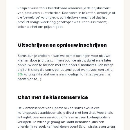
Er zijn diverse tools beschikbaar waarmee je de prijshistorie
van producten kunt checken. Door deze in te zetten, ontdek je of
die ‘geweldige’ korting echt zo indrukwekkend is of dat het
product vorige week nog goedkoper was. Kennis is macht,
zeker als het om prijzen gaat.
Uitschrijven en opnieuw inschrijven
Soms kun je profiteren van welkomstkortingen voor nieuwe
klanten door je uit te schrijven voor de nieuwsbrief en je later
opnieuw aan te melden met een ander e-mailadres. Een beetje
digital trickery die soms verrassend goed werkt voor een extra
5%
korting. (Niet dat we je aanmoedigen om het systeem te
hacken of zo…)
Chat met de klantenservice
De klantenservice van Update.nl kan soms exclusieve
kortingscodes aanbieden als je direct met hen chat. Vooral als
je twijfelt over een aankoop of als er net een kortingscode is
verlopen. Ze willen je graag als klant behouden, dus een
vriendelijk verzoek kan wonderen doen! Scroll straks even terug