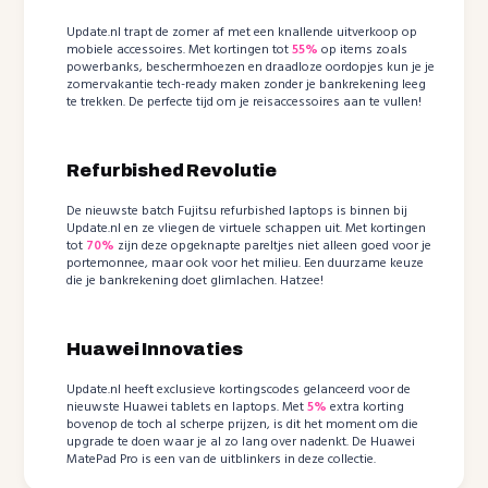
Update.nl trapt de zomer af met een knallende uitverkoop op
mobiele accessoires. Met kortingen tot
55%
op items zoals
powerbanks, beschermhoezen en draadloze oordopjes kun je je
zomervakantie tech-ready maken zonder je bankrekening leeg
te trekken. De perfecte tijd om je reisaccessoires aan te vullen!
Refurbished Revolutie
De nieuwste batch Fujitsu refurbished laptops is binnen bij
Update.nl en ze vliegen de virtuele schappen uit. Met kortingen
tot
70%
zijn deze opgeknapte pareltjes niet alleen goed voor je
portemonnee, maar ook voor het milieu. Een duurzame keuze
die je bankrekening doet glimlachen. Hatzee!
Huawei Innovaties
Update.nl heeft exclusieve kortingscodes gelanceerd voor de
nieuwste Huawei tablets en laptops. Met
5%
extra korting
bovenop de toch al scherpe prijzen, is dit het moment om die
upgrade te doen waar je al zo lang over nadenkt. De Huawei
MatePad Pro is een van de uitblinkers in deze collectie.