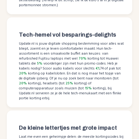
bestelbedrag. (Terwijl ik dit schrijf, zie ik de euro’s al in je digitale
portemonnee stromen.)
Tech-hemel vol besparings-delights
Update.nl is jouw digitale shopping bestemming voor alles wat
bliept, zoemt en je leven comfortabeler maakt. Hun tech-
assortiment is een smaakvolle buffet aan keuzes: van
refurbished Fujitsu laptops met wel
70%
korting tot Huawei
tablets die
5%
voordeliger zijn met hun promo codes. Heb je
kabels nodig? Scoor audio kabels voor slechts
€1
,74 of pak tot
20%
korting op kabelsloten. En dat is nog maar het topje van
de digitale ijsberg. Of je nu op zoek bent naar monitoren (tot
20%
korting), headsets (tot
25%
korting) of
computerapparatuur zoals muizen (tot
15%
korting), bij
Update.nl serveren ze je de hele tech-menukaart met een flinke
portie korting erbij.
De kleine lettertjes met grote impact
Laat me even een geheimpje delen: de meeste kortingscodes bij