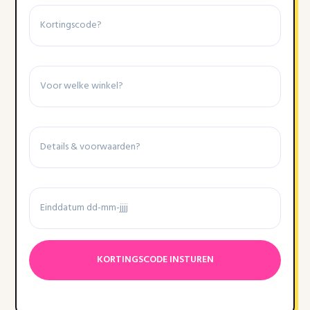
Kortingscode
Winkel
Details
&
voorwaarden
Einddatum
Datumnotatie:DD
dash
MM
dash
JJJJ