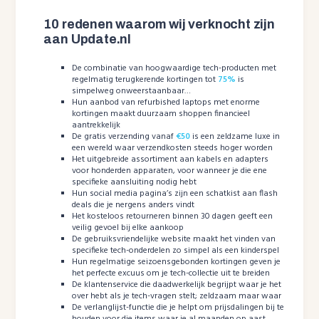
10 redenen waarom wij verknocht zijn
aan Update.nl
De combinatie van hoogwaardige tech-producten met
regelmatig terugkerende kortingen tot
75%
is
simpelweg onweerstaanbaar…
Hun aanbod van refurbished laptops met enorme
kortingen maakt duurzaam shoppen financieel
aantrekkelijk
De gratis verzending vanaf
€50
is een zeldzame luxe in
een wereld waar verzendkosten steeds hoger worden
Het uitgebreide assortiment aan kabels en adapters
voor honderden apparaten, voor wanneer je die ene
specifieke aansluiting nodig hebt
Hun social media pagina’s zijn een schatkist aan flash
deals die je nergens anders vindt
Het kosteloos retourneren binnen 30 dagen geeft een
veilig gevoel bij elke aankoop
De gebruiksvriendelijke website maakt het vinden van
specifieke tech-onderdelen zo simpel als een kinderspel
Hun regelmatige seizoensgebonden kortingen geven je
het perfecte excuus om je tech-collectie uit te breiden
De klantenservice die daadwerkelijk begrijpt waar je het
over hebt als je tech-vragen stelt; zeldzaam maar waar
De verlanglijst-functie die je helpt om prijsdalingen bij te
houden voor die items waar je al maanden op aast,