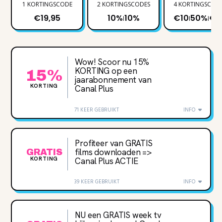
1 KORTINGSCODE
2 KORTINGSCODES
4 KORTINGSCOD
€19,95
10%
10%
€10
50%
€2
|
|
|
Wow! Scoor nu 15‌%
KORTING op een
15%
jaarabonnement van
KORTING
Canal Plus
71 KEER GEBRUIKT
INFO
Profiteer van GRATIS
films downloaden =>
GRATIS
KORTING
Canal Plus ACTIE
39 KEER GEBRUIKT
INFO
NU een GRATIS week tv