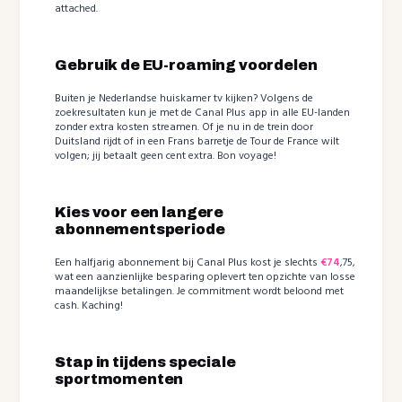
attached.
Gebruik de EU-roaming voordelen
Buiten je Nederlandse huiskamer tv kijken? Volgens de
zoekresultaten kun je met de Canal Plus app in alle EU-landen
zonder extra kosten streamen. Of je nu in de trein door
Duitsland rijdt of in een Frans barretje de Tour de France wilt
volgen; jij betaalt geen cent extra. Bon voyage!
Kies voor een langere
abonnementsperiode
Een halfjarig abonnement bij Canal Plus kost je slechts
€74
,75,
wat een aanzienlijke besparing oplevert ten opzichte van losse
maandelijkse betalingen. Je commitment wordt beloond met
cash. Kaching!
Stap in tijdens speciale
sportmomenten