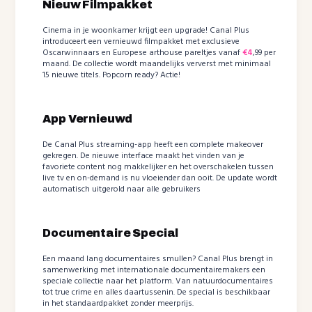
Nieuw Filmpakket
Cinema in je woonkamer krijgt een upgrade! Canal Plus
introduceert een vernieuwd filmpakket met exclusieve
Oscarwinnaars en Europese arthouse pareltjes vanaf
€4
,99 per
maand. De collectie wordt maandelijks ververst met minimaal
15 nieuwe titels. Popcorn ready? Actie!
App Vernieuwd
De Canal Plus streaming-app heeft een complete makeover
gekregen. De nieuwe interface maakt het vinden van je
favoriete content nog makkelijker en het overschakelen tussen
live tv en on-demand is nu vloeiender dan ooit. De update wordt
automatisch uitgerold naar alle gebruikers
Documentaire Special
Een maand lang documentaires smullen? Canal Plus brengt in
samenwerking met internationale documentairemakers een
speciale collectie naar het platform. Van natuurdocumentaires
tot true crime en alles daartussenin. De special is beschikbaar
in het standaardpakket zonder meerprijs.