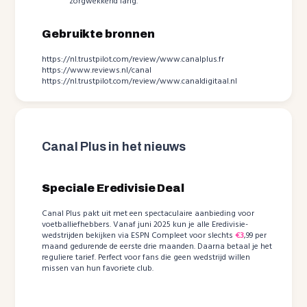
zorgwekkend lang.
Gebruikte bronnen
https://nl.trustpilot.com/review/www.canalplus.fr
https://www.reviews.nl/canal
https://nl.trustpilot.com/review/www.canaldigitaal.nl
Canal Plus in het nieuws
Speciale Eredivisie Deal
Canal Plus pakt uit met een spectaculaire aanbieding voor
voetballiefhebbers. Vanaf juni 2025 kun je alle Eredivisie-
wedstrijden bekijken via ESPN Compleet voor slechts
€3
,99 per
maand gedurende de eerste drie maanden. Daarna betaal je het
reguliere tarief. Perfect voor fans die geen wedstrijd willen
missen van hun favoriete club.