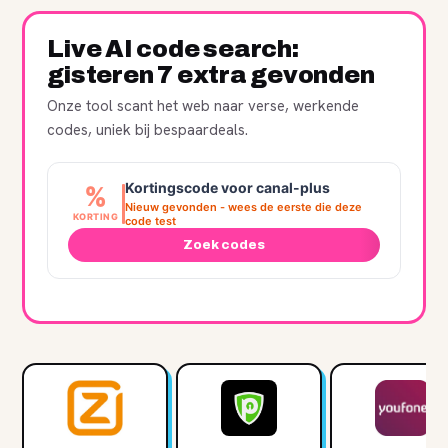
Canal Plus
Recent verlopen, werkt soms nog
Live AI code search:
gisteren 7 extra gevonden
Onze tool scant het web naar verse, werkende
codes, uniek bij bespaardeals.
Kortingscode voor canal-plus
%
Nieuw gevonden - wees de eerste die deze
KORTING
code test
Zoek codes