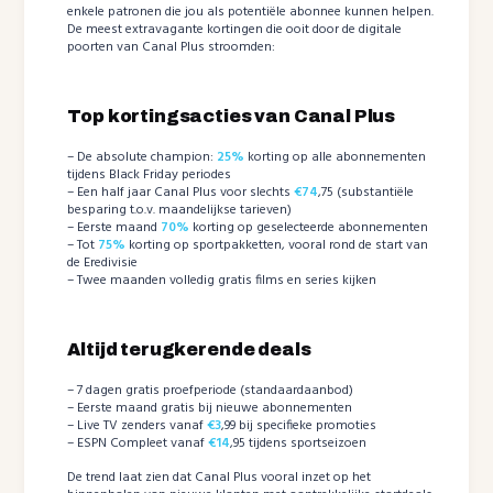
enkele patronen die jou als potentiële abonnee kunnen helpen.
De meest extravagante kortingen die ooit door de digitale
poorten van Canal Plus stroomden:
Top kortingsacties van Canal Plus
– De absolute champion:
25%
korting op alle abonnementen
tijdens Black Friday periodes
– Een half jaar Canal Plus voor slechts
€74
,75 (substantiële
besparing t.o.v. maandelijkse tarieven)
– Eerste maand
70%
korting op geselecteerde abonnementen
– Tot
75%
korting op sportpakketten, vooral rond de start van
de Eredivisie
– Twee maanden volledig gratis films en series kijken
Altijd terugkerende deals
– 7 dagen gratis proefperiode (standaardaanbod)
– Eerste maand gratis bij nieuwe abonnementen
– Live TV zenders vanaf
€3
,99 bij specifieke promoties
– ESPN Compleet vanaf
€14
,95 tijdens sportseizoen
De trend laat zien dat Canal Plus vooral inzet op het