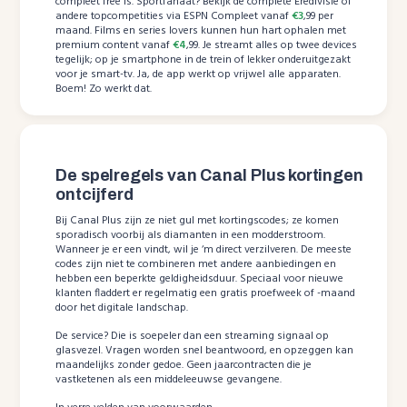
compleet free is. Sportfanaat? Bekijk de complete Eredivisie of
andere topcompetities via ESPN Compleet vanaf
€3
,99 per
maand. Films en series lovers kunnen hun hart ophalen met
premium content vanaf
€4
,99. Je streamt alles op twee devices
tegelijk; op je smartphone in de trein of lekker onderuitgezakt
voor je smart-tv. Ja, de app werkt op vrijwel alle apparaten.
Boem! Zo werkt dat.
De spelregels van Canal Plus kortingen
ontcijferd
Bij Canal Plus zijn ze niet gul met kortingscodes; ze komen
sporadisch voorbij als diamanten in een modderstroom.
Wanneer je er een vindt, wil je ‘m direct verzilveren. De meeste
codes zijn niet te combineren met andere aanbiedingen en
hebben een beperkte geldigheidsduur. Speciaal voor nieuwe
klanten fladdert er regelmatig een gratis proefweek of -maand
door het digitale landschap.
De service? Die is soepeler dan een streaming signaal op
glasvezel. Vragen worden snel beantwoord, en opzeggen kan
maandelijks zonder gedoe. Geen jaarcontracten die je
vastketenen als een middeleeuwse gevangene.