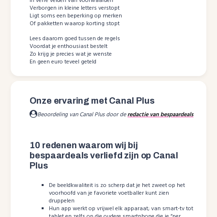
In verre velden van voorwaarden
Verborgen in kleine letters verstopt
Ligt soms een beperking op merken
Of pakketten waarop korting stopt
Lees daarom goed tussen de regels
Voordat je enthousiast bestelt
Zo krijg je precies wat je wenste
En geen euro teveel geteld
Onze ervaring met Canal Plus
Beoordeling van Canal Plus door de
redactie van bespaardeals
10 redenen waarom wij bij
bespaardeals verliefd zijn op Canal
Plus
De beeldkwaliteit is zo scherp dat je het zweet op het
voorhoofd van je favoriete voetballer kunt zien
druppelen
Hun app werkt op vrijwel elk apparaat; van smart-tv tot
tablet en zelfs op die oudere smartphone die je “per