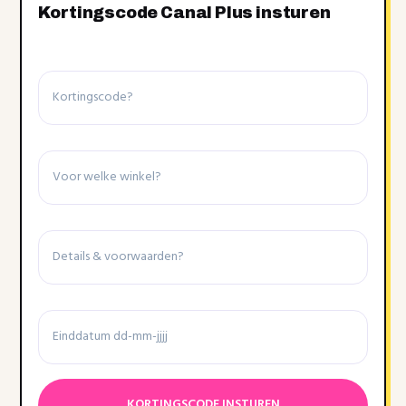
Kortingscode Canal Plus insturen
Kortingscode
Winkel
Details
&
voorwaarden
Einddatum
Datumnotatie:DD
dash