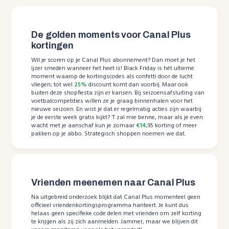
De golden moments voor Canal Plus
kortingen
Wil je scoren op je Canal Plus abonnement? Dan moet je het
ijzer smeden wanneer het heet is! Black Friday is hét ultieme
moment waarop de kortingscodes als confetti door de lucht
vliegen; tot wel
25%
discount komt dan voorbij. Maar ook
buiten deze shopfiesta zijn er kansen. Bij seizoensafsluiting van
voetbalcompetities willen ze je graag binnenhalen voor het
nieuwe seizoen. En wist je dat er regelmatig acties zijn waarbij
je de eerste week gratis kijkt? ‘T zal mie benne, maar als je even
wacht met je aanschaf kun je zomaar
€14
,95 korting of meer
pakken op je abbo. Strategisch shoppen noemen we dat.
Vrienden meenemen naar Canal Plus
Na uitgebreid onderzoek blijkt dat Canal Plus momenteel geen
officieel vriendenkortingsprogramma hanteert. Je kunt dus
helaas geen specifieke code delen met vrienden om zelf korting
te krijgen als zij zich aanmelden. Jammer, maar we blijven dit