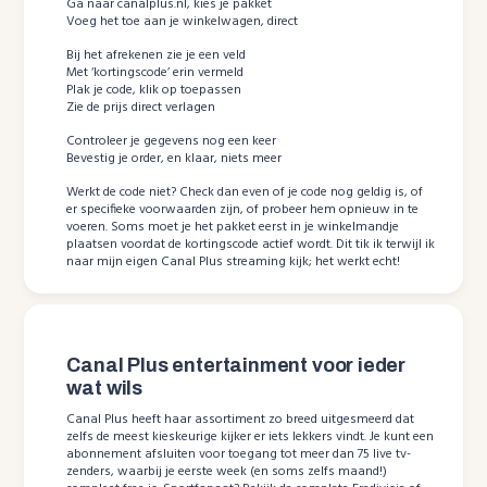
Ga naar canalplus.nl, kies je pakket
Voeg het toe aan je winkelwagen, direct
Bij het afrekenen zie je een veld
Met ‘kortingscode’ erin vermeld
Plak je code, klik op toepassen
Zie de prijs direct verlagen
Controleer je gegevens nog een keer
Bevestig je order, en klaar, niets meer
Werkt de code niet? Check dan even of je code nog geldig is, of
er specifieke voorwaarden zijn, of probeer hem opnieuw in te
voeren. Soms moet je het pakket eerst in je winkelmandje
plaatsen voordat de kortingscode actief wordt. Dit tik ik terwijl ik
naar mijn eigen Canal Plus streaming kijk; het werkt echt!
Canal Plus entertainment voor ieder
wat wils
Canal Plus heeft haar assortiment zo breed uitgesmeerd dat
zelfs de meest kieskeurige kijker er iets lekkers vindt. Je kunt een
abonnement afsluiten voor toegang tot meer dan 75 live tv-
zenders, waarbij je eerste week (en soms zelfs maand!)