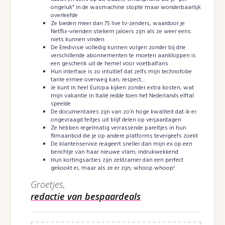
ongeluk” in de wasmachine stopte maar wonderbaarlijk
overleefde
Ze bieden meer dan 75 live tv-zenders, waardoor je
Netflix-vrienden stiekem jaloers zijn als ze weer eens
niets kunnen vinden
De Eredivisie volledig kunnen volgen zonder bij drie
verschillende abonnementen te moeten aankloppen is
een geschenk uit de hemel voor voetbalfans
Hun interface is zo intuïtief dat zelfs mijn technofobe
tante ermee overweg kan; respect…
Je kunt in heel Europa kijken zonder extra kosten, wat
mijn vakantie in Italië redde toen het Nederlands elftal
speelde
De documentaires zijn van zo’n hoge kwaliteit dat ik er
ongevraagd feitjes uit blijf delen op verjaardagen
Ze hebben regelmatig verrassende pareltjes in hun
filmaanbod die je op andere platforms tevergeefs zoekt
De klantenservice reageert sneller dan mijn ex op een
berichtje van haar nieuwe vlam; indrukwekkend
Hun kortingsacties zijn zeldzamer dan een perfect
gekookt ei, maar als ze er zijn; whoop whoop!
Groetjes,
redactie van bespaardeals