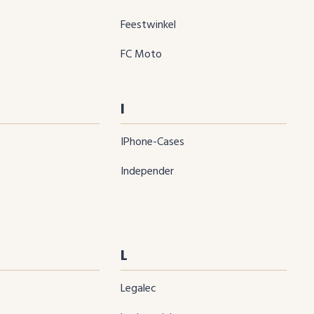
Feestwinkel
FC Moto
I
iPhone-Cases
Independer
L
Legalec