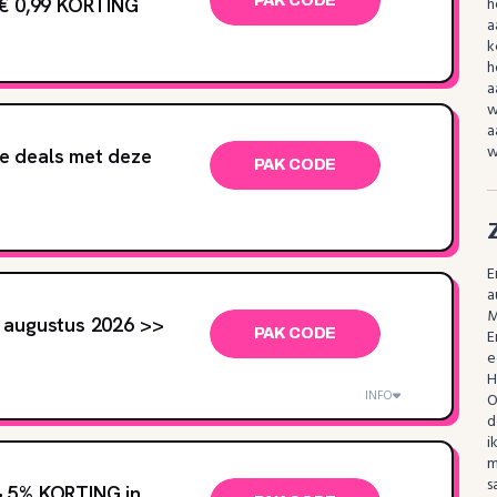
 € 0,99 KORTING
PAK CODE
h
a
k
h
a
w
a
w
e deals met deze
PAK CODE
E
a
M
 augustus 2026 >>
PAK CODE
E
e
H
INFO
O
d
i
m
s
> 5% KORTING in