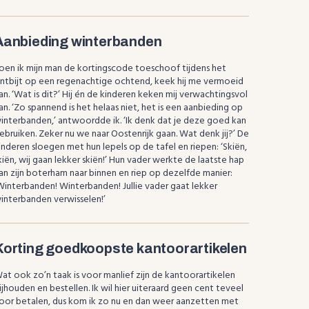
Aanbieding winterbanden
oen ik mijn man de kortingscode toeschoof tijdens het
ntbijt op een regenachtige ochtend, keek hij me vermoeid
an. ‘Wat is dit?’ Hij én de kinderen keken mij verwachtingsvol
an. ‘Zo spannend is het helaas niet, het is een aanbieding op
interbanden,’ antwoordde ik. ‘Ik denk dat je deze goed kan
ebruiken. Zeker nu we naar Oostenrijk gaan. Wat denk jij?’ De
inderen sloegen met hun lepels op de tafel en riepen: ‘Skiën,
kiën, wij gaan lekker skiën!’ Hun vader werkte de laatste hap
an zijn boterham naar binnen en riep op dezelfde manier:
Winterbanden! Winterbanden! Jullie vader gaat lekker
interbanden verwisselen!’
Korting goedkoopste kantoorartikelen
at ook zo’n taak is voor manlief zijn de kantoorartikelen
ijhouden en bestellen. Ik wil hier uiteraard geen cent teveel
oor betalen, dus kom ik zo nu en dan weer aanzetten met