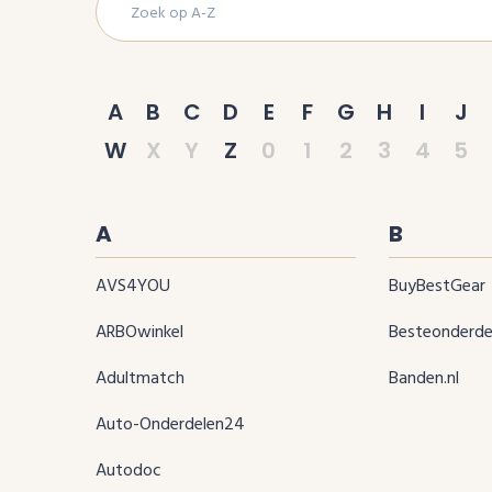
A
B
C
D
E
F
G
H
I
J
W
X
Y
Z
0
1
2
3
4
5
A
B
AVS4YOU
BuyBestGear
ARBOwinkel
Besteonderde
Adultmatch
Banden.nl
Auto-Onderdelen24
Autodoc