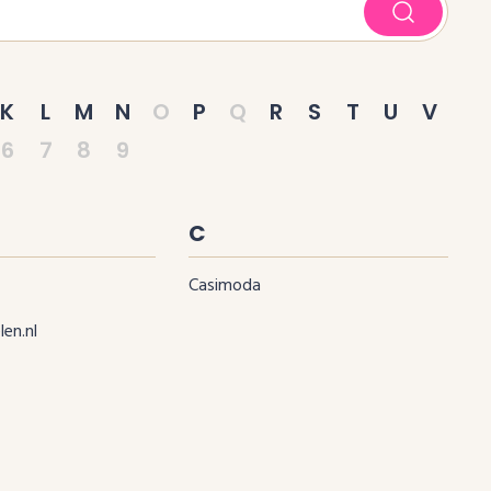
K
L
M
N
O
P
Q
R
S
T
U
V
6
7
8
9
C
Casimoda
len.nl