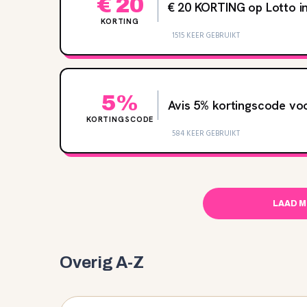
€ 20
€ 20 KORTING op Lotto i
KORTING
1515 KEER GEBRUIKT
5%
Avis 5% kortingscode vo
KORTINGSCODE
584 KEER GEBRUIKT
LAAD 
Overig A-Z