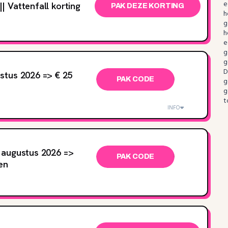
e
 Vattenfall korting
PAK DEZE KORTING
h
g
h
e
g
g
stus 2026 => € 25
PAK CODE
g
g
t
INFO
 augustus 2026 =>
PAK CODE
en