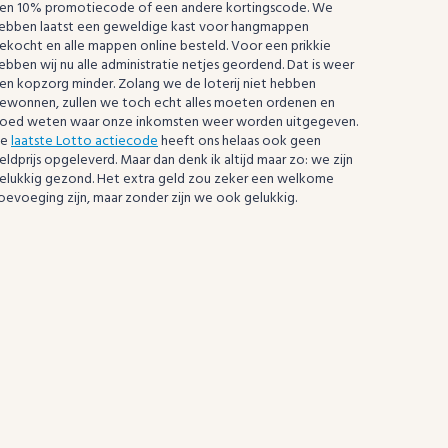
en 10% promotiecode of een andere kortingscode. We
ebben laatst een geweldige kast voor hangmappen
ekocht en alle mappen online besteld. Voor een prikkie
ebben wij nu alle administratie netjes geordend. Dat is weer
en kopzorg minder. Zolang we de loterij niet hebben
ewonnen, zullen we toch echt alles moeten ordenen en
oed weten waar onze inkomsten weer worden uitgegeven.
De
laatste Lotto actiecode
heeft ons helaas ook geen
eldprijs opgeleverd. Maar dan denk ik altijd maar zo: we zijn
elukkig gezond. Het extra geld zou zeker een welkome
oevoeging zijn, maar zonder zijn we ook gelukkig.