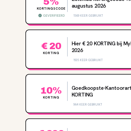
5%
augustus 2026
KORTINGSCODE
GEVERIFIEERD
1569 KEER GEBRUIKT
Hier € 20 KORTING bij My
€ 20
2026
KORTING
1935 KEER GEBRUIKT
Goedkoopste-Kantoorarti
10%
KORTING
KORTING
964 KEER GEBRUIKT