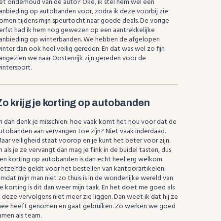
et onderhoud van de auto? Oké, ik stel hem wel een
anbieding op autobanden voor, zodra ik deze voorbij zie
omen tijdens mijn speurtocht naar goede deals. De vorige
erfst had ik hem nog gewezen op een aantrekkelijke
anbieding op winterbanden. We hebben de afgelopen
inter dan ook heel veilig gereden. En dat was wel zo fijn
angezien we naar Oostenrijk zijn gereden voor de
intersport.
Zo krijg je korting op autobanden
n dan denk je misschien: hoe vaak komt het nou voor dat de
utobanden aan vervangen toe zijn? Niet vaak inderdaad.
aar veiligheid staat voorop en je kunt het beter voor zijn.
n als je ze vervangt dan mag je flink in de buidel tasten, dus
en korting op autobanden is dan echt heel erg welkom.
etzelfde geldt voor het bestellen van kantoorartikelen.
mdat mijn man niet zo thuis is in de wonderlijke wereld van
e korting is dit dan weer mijn taak. En het doet me goed als
k deze vervolgens niet meer zie liggen. Dan weet ik dat hij ze
ee heeft genomen en gaat gebruiken. Zo werken we goed
amen als team.