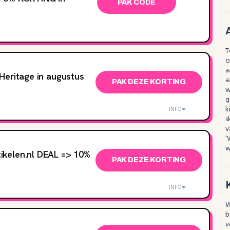
PAK CODE
T
o
a
Heritage in augustus
a
PAK DEZE KORTING
w
g
k
INFO
s
v
‘
w
kelen.nl DEAL => 10%
PAK DEZE KORTING
INFO
W
b
v