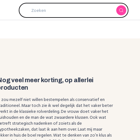
Nog veel meer korting, op allerlei
producten
k zou mezelf niet willen bestempelen als conservatief en
raditioneel. Maar toch zie ik wel degelijk dat het vaker beter
erkt in de klassieke rolverdeling. De vrouw doet vaker het
uishouden en de man de wat zwaardere klussen. Ook wat
etreft strategisch nadenken of zoiets als de
ypotheekzaken, dat laat ik aan hem over. Laat mij maar
ekker in huis de boel regelen. Wat te denken van zo’n klus als