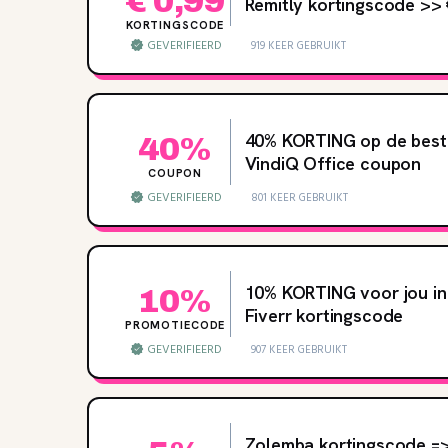
€ 0,99
Remitly kortingscode >>
KORTINGSCODE
GEVERIFIEERD
919 KEER GEBRUIKT
40‌% KORTING op de best
40%
VindiQ Office coupon
COUPON
GEVERIFIEERD
801 KEER GEBRUIKT
10% KORTING voor jou in
10%
Fiverr kortingscode
PROMOTIECODE
GEVERIFIEERD
907 KEER GEBRUIKT
Zolemba kortingscode =