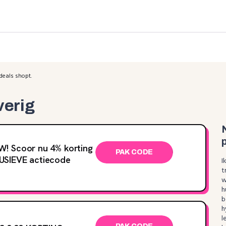
deals shopt.
verig
! Scoor nu 4‌% korting
PAK CODE
USIEVE actiecode
I
t
w
h
b
h
l