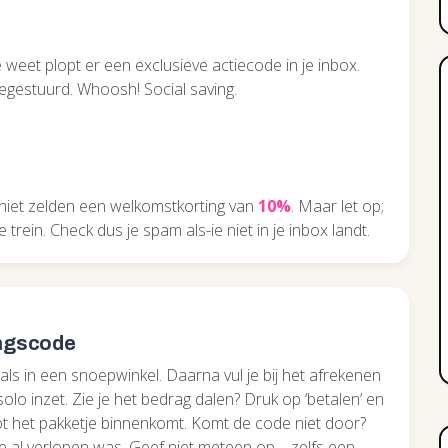
weet plopt er een exclusieve actiecode in je inbox.
toegestuurd. Whoosh! Social saving.
e niet zelden een welkomstkorting van
10%
. Maar let op;
trein. Check dus je spam als-ie niet in je inbox landt.
ingscode
g als in een snoepwinkel. Daarna vul je bij het afrekenen
solo inzet. Zie je het bedrag dalen? Druk op ‘betalen’ en
tot het pakketje binnenkomt. Komt de code niet door?
ie al verlopen was. Geef niet meteen op – zelfs een