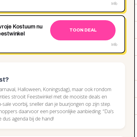
Info
tvroje Kostuum nu
TOON DEAL
eestwinkel
Info
st?
carnaval, Halloween, Koningsdag), maar ook rondom
nties strooit Feestwinkel met de mooiste deals en
ale voorbij, sneller dan je buurjongen op zijn step.
shoppers daarvoor een persoonlijke aanbieding. “Da’s
je dus agenda bij de hand!