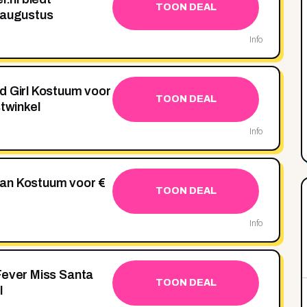
TOON DEAL
 augustus
Info
d Girl Kostuum voor
TOON DEAL
stwinkel
Info
an Kostuum voor €
TOON DEAL
Info
Fever Miss Santa
TOON DEAL
l