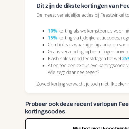
Dit zijn de dikste kortingen van Fe
De meest verleidelijke acties bij Feestwinkel tot
10%
korting als welkomstbonus voor nieu
15%
korting via tijdelijke actiecodes, r
Combi deals waarbij je bij aankoop van
Gratis verzending bij bestellingen bove
Flash-sales rond feestdagen tot wel
25
Af en toe een exclusieve kortingscode v
Wie zegt daar nee tegen?
Zoveel korting verwacht je toch niet. Ik zeker n
Probeer ook deze recent
verlopen Fee
kortingscodes
Mis het niet! Feestwinke