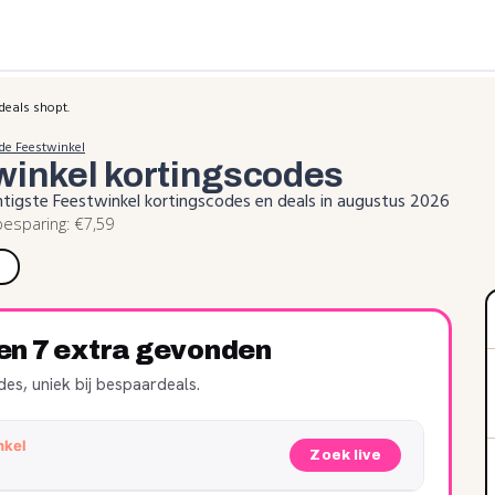
deals shopt.
de Feestwinkel
winkel
kortingscodes
htigste Feestwinkel kortingscodes en deals in augustus 2026
esparing: €7,59
ren 7 extra gevonden
es, uniek bij bespaardeals.
nkel
Zoek live