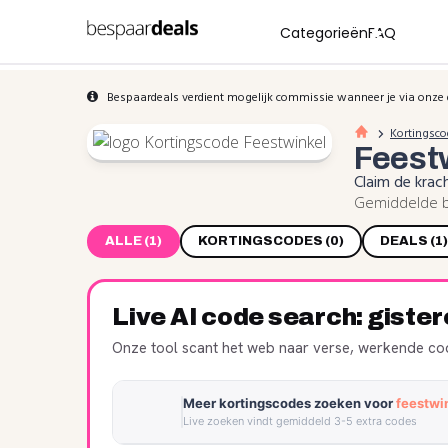
Categorieën
FAQ
Bespaardeals verdient mogelijk commissie wanneer je via onze 
Kortingsco
Feest
Claim de krac
Gemiddelde b
ALLE (1)
KORTINGSCODES (0)
DEALS (1)
Live AI code search: giste
Onze tool scant het web naar verse, werkende cod
Meer kortingscodes zoeken voor
feestwi
Live zoeken vindt gemiddeld 3-5 extra codes