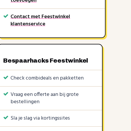
toevoegen
Contact met Feestwinkel
klantenservice
KORTINGSCODE
4 KORTINGSCODES
1 KORTINGSCODE
5%
4%
3%
2%
50%
|
|
Bespaarhacks Feestwinkel
Check combideals en pakketten
Vraag een offerte aan bij grote
bestellingen
Sla je slag via kortingssites