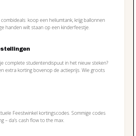
et combideals: koop een heliumtank, krijg ballonnen
lege handen wilt staan op een kinderfeestje.
estellingen
 je complete studentendispuut in het nieuw steken?
en extra korting bovenop de actieprijs. Wie groots
actuele Feestwinkel kortingscodes. Sommige codes
ng – da’s cash flow to the max.