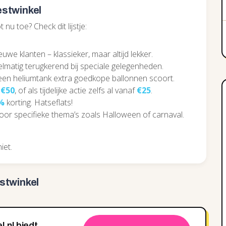
estwinkel
 nu toe? Check dit lijstje:
we klanten – klassieker, maar altijd lekker.
egelmatig terugkerend bij speciale gelegenheden.
 een heliumtank extra goedkope ballonnen scoort.
n
€50
, of als tijdelijke actie zelfs al vanaf
€25
.
%
korting. Hatseflats!
oor specifieke thema’s zoals Halloween of carnaval.
iet.
stwinkel
l.nl biedt