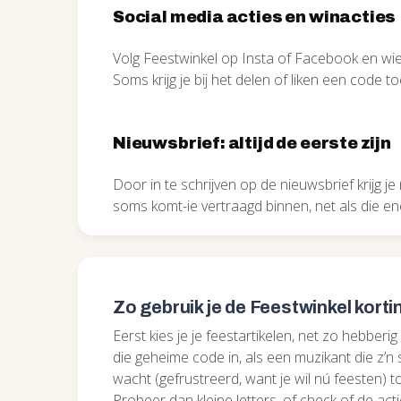
Social media acties en winacties
Volg Feestwinkel op Insta of Facebook en wie 
Soms krijg je bij het delen of liken een code 
Nieuwsbrief: altijd de eerste zijn
Door in te schrijven op de nieuwsbrief krijg j
soms komt-ie vertraagd binnen, net als die ene 
Zo gebruik je de Feestwinkel kort
Eerst kies je je feestartikelen, net zo hebberi
die geheime code in, als een muzikant die z’n 
wacht (gefrustreerd, want je wil nú feesten) 
Probeer dan kleine letters, of check of de act