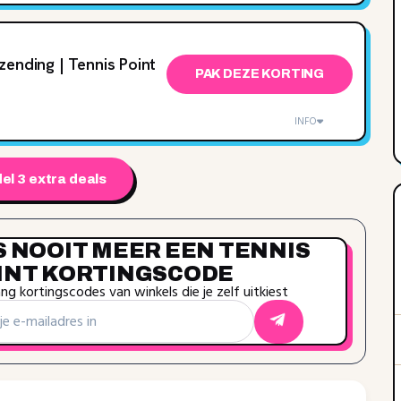
zending | Tennis Point
PAK DEZE KORTING
INFO
el 3 extra deals
S NOOIT MEER EEN TENNIS
INT KORTINGSCODE
g kortingscodes van winkels die je zelf uitkiest