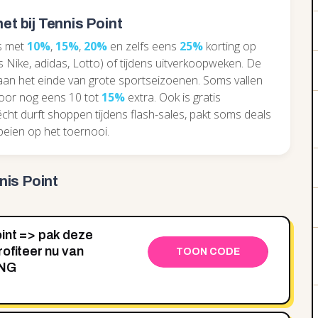
et bij Tennis Point
es met
10%
,
15%
,
20%
en zelfs eens
25%
korting op
s Nike, adidas, Lotto) of tijdens uitverkoopweken. De
aan het einde van grote sportseizoenen. Soms vallen
voor nog eens 10 tot
15%
extra. Ook is gratis
 écht durft shoppen tijdens flash-sales, pakt soms deals
beien op het toernooi.
nis Point
int => pak deze
ofiteer nu van
TOON CODE
ING