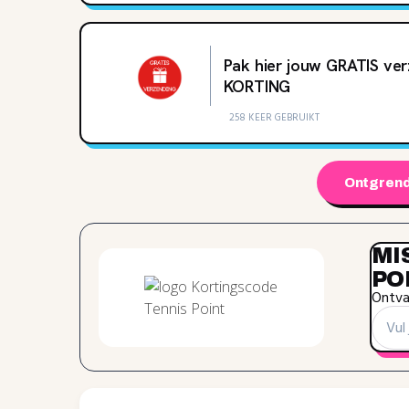
Pak hier jouw GRATIS ver
KORTING
258 KEER GEBRUIKT
Ontgrend
MI
PO
Ontvan