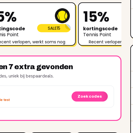
5%
15%
tingscode
SALE15
kortingscode
is Point
Tennis Point
ecent verlopen, werkt soms nog
Recent verlopen, we
ren 7 extra gevonden
es, uniek bij bespaardeals.
Zoek codes
e test