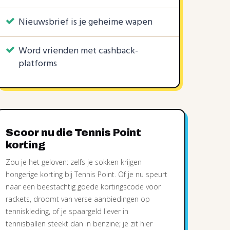
Nieuwsbrief is je geheime wapen
2 KORTINGSCODES
KORTINGSCODE
3 KORTINGSCODES
Word vrienden met cashback-
20%
20%
20%
50%
€30
€10
|
|
platforms
|
Scoor nu die Tennis Point
korting
Zou je het geloven: zelfs je sokken krijgen
hongerige korting bij Tennis Point. Of je nu speurt
naar een beestachtig goede kortingscode voor
rackets, droomt van verse aanbiedingen op
tenniskleding, of je spaargeld liever in
tennisballen steekt dan in benzine; je zit hier