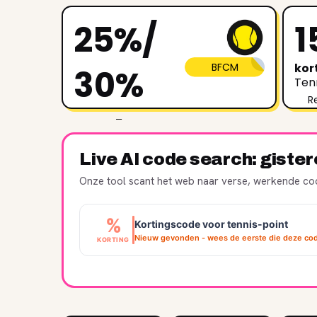
25%/
1
BFCM
kor
30%
Tenn
R
extra
Live AI code search: giste
kortingscode
Tennis Point
Onze tool scant het web naar verse, werkende cod
Recent verlopen, werkt soms nog
%
Kortingscode voor tennis-point
Nieuw gevonden - wees de eerste die deze cod
KORTING