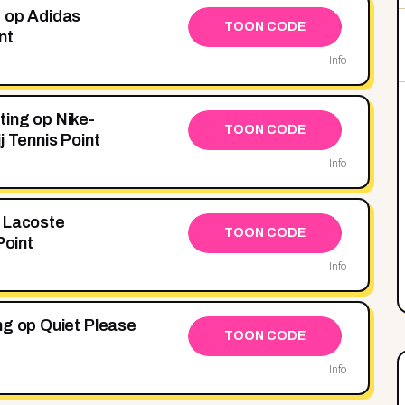
g op Adidas
TOON CODE
nt
Info
ing op Nike-
TOON CODE
j Tennis Point
Info
t Lacoste
TOON CODE
Point
Info
ng op Quiet Please
TOON CODE
Info