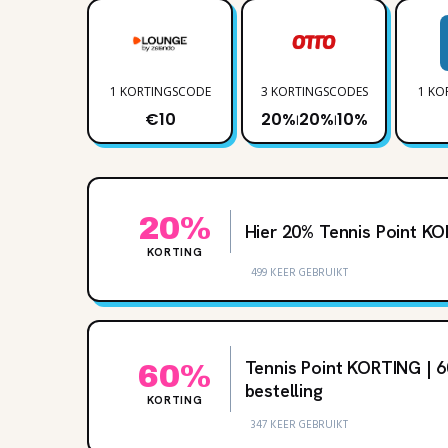
1 KORTINGSCODE
3 KORTINGSCODES
1 KO
€10
20%
20%
10%
|
|
20%
Hier 20% Tennis Point K
KORTING
499 KEER GEBRUIKT
Tennis Point KORTING | 6
60%
bestelling
KORTING
347 KEER GEBRUIKT