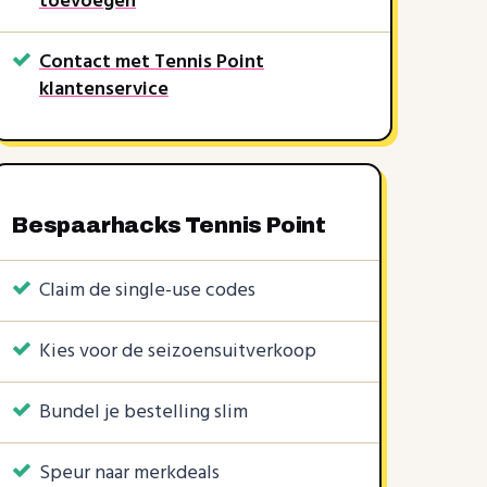
toevoegen
15%
Contact met Tennis Point
klantenservice
NIKE15
kortingscode
SALE15
Tennis Point
rkt soms nog
Recent verlopen, werkt soms nog
Bespaarhacks Tennis Point
Claim de single-use codes
Kies voor de seizoensuitverkoop
Bundel je bestelling slim
Speur naar merkdeals