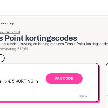
deals shopt.
ode Tennis Point
s Point
kortingscodes
g op tennisuitrusting en kleding met een Tennis-Point kortingscod
esparing: €13,64
)
PAK CODE
e => € 5 KORTING in
INFO