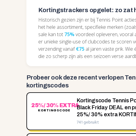
Kortingstrackers opgelet: zo zat h
Historisch gezien zijn er bij Tennis Point acti
het hele assortiment, specifieke merken (zoal
sale kan tot
75%
voordeel opleveren, vooral 
er unieke single-use of clubcodes te scoren 
verzending vanaf
€75
al jaren vaste prik. Wie
die zo scherp zijn als een seizoen verse aard
Probeer ook deze recent
verlopen Ten
kortingscodes
Kortingscode Tennis Po
25%/ 30% EXTRA
Black Friday DEAL en pr
KORTINGSCODE
25‌%/ 30‌% extra KORT
741 gebruikt