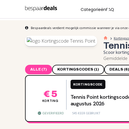
Categorieën
FAQ
Bespaardeals verdient mogelijk commissie wanneer je via onze 
Kortingsc
Tenni
Scoor kortin
Gemiddelde b
ALLE (7)
KORTINGSCODES (1)
DEALS (6
KORTINGSCODE
€ 5
Tennis Point kortingscod
KORTING
augustus 2026
GEVERIFIEERD
545 KEER GEBRUIKT