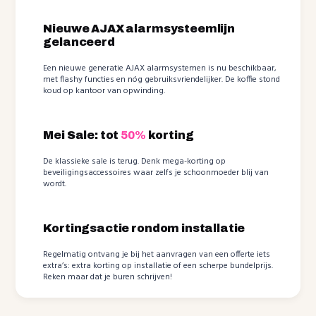
Nieuwe AJAX alarmsysteemlijn
gelanceerd
Een nieuwe generatie AJAX alarmsystemen is nu beschikbaar,
met flashy functies en nóg gebruiksvriendelijker. De koffie stond
koud op kantoor van opwinding.
Mei Sale: tot
50%
korting
De klassieke sale is terug. Denk mega-korting op
beveiligingsaccessoires waar zelfs je schoonmoeder blij van
wordt.
Kortingsactie rondom installatie
Regelmatig ontvang je bij het aanvragen van een offerte iets
extra’s: extra korting op installatie of een scherpe bundelprijs.
Reken maar dat je buren schrijven!