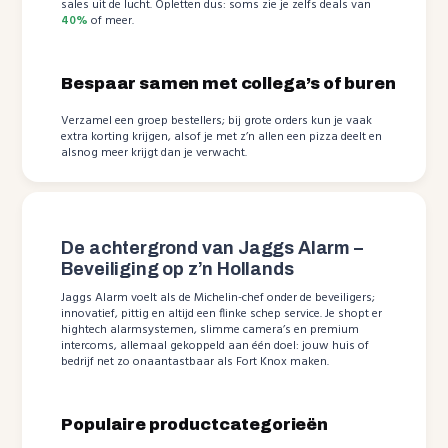
sales uit de lucht. Opletten dus: soms zie je zelfs deals van
40%
of meer.
Bespaar samen met collega’s of buren
Verzamel een groep bestellers; bij grote orders kun je vaak
extra korting krijgen, alsof je met z’n allen een pizza deelt en
alsnog meer krijgt dan je verwacht.
De achtergrond van Jaggs Alarm –
Beveiliging op z’n Hollands
Jaggs Alarm voelt als de Michelin-chef onder de beveiligers;
innovatief, pittig en altijd een flinke schep service. Je shopt er
hightech alarmsystemen, slimme camera’s en premium
intercoms, allemaal gekoppeld aan één doel: jouw huis of
bedrijf net zo onaantastbaar als Fort Knox maken.
Populaire productcategorieën