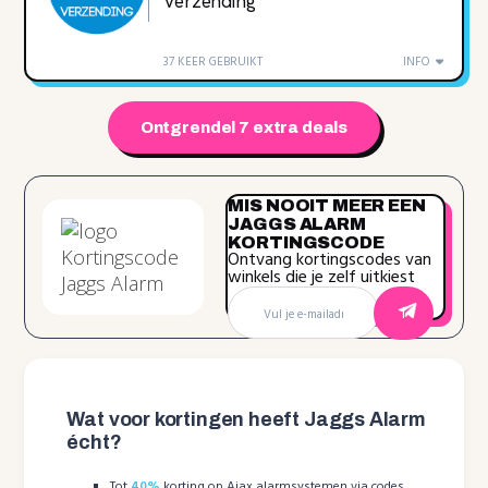
verzending
37 KEER GEBRUIKT
INFO
Ontgrendel 7 extra deals
MIS NOOIT MEER EEN
JAGGS ALARM
KORTINGSCODE
Ontvang kortingscodes van
winkels die je zelf uitkiest
Wat voor kortingen heeft Jaggs Alarm
écht?
Tot
40%
korting op Ajax alarmsystemen via codes