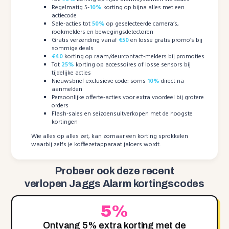
Regelmatig 5-
10%
korting op bijna alles met een
actiecode
Sale-acties tot
50%
op geselecteerde camera’s,
rookmelders en bewegingsdetectoren
Gratis verzending vanaf
€50
en losse gratis promo’s bij
sommige deals
€40
korting op raam/deurcontact-melders bij promoties
Tot
25%
korting op accessoires of losse sensors bij
tijdelijke acties
Nieuwsbrief exclusieve code: soms
10%
direct na
aanmelden
Persoonlijke offerte-acties voor extra voordeel bij grotere
orders
Flash-sales en seizoensuitverkopen met de hoogste
kortingen
Wie alles op alles zet, kan zomaar een korting sprokkelen
waarbij zelfs je koffiezetapparaat jaloers wordt.
Probeer ook deze recent
verlopen Jaggs Alarm kortingscodes
5%
Ontvang 5% extra korting met de