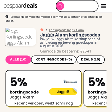
Bespaardeals verdient mogelijk commissie wanneer je via onze deals
shopt.
Kortingscode Jaggs Alarm
Jaggs Alarm
kortingscodes
Pak jouw Jaggs Alarm kortingscode of
aanbieding en beveilig goedkoper in
augustus 2026
Gemiddelde besparing: €26,41
ALLE (10)
KORTINGSCODES (0)
DEALS (10)
5%
5%
kortingscode
Jaggs5
kortingsc
Jaggs Alarm
Jaggs Alar
Recent verlopen, werkt soms nog
Recent ver