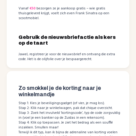
Vanaf
€50
bezorgen ze je aankoop gratis – wie gratis
thuisgeleverd krijgt, voelt zich even Frank Sinatra op een
scootmobiel.
Gebruik de nieuwsbriefactie als kers
op de taart
Jawel, registreer je voor de nieuwsbrief en ontvang die extra
code. Het is de olijfolie over je bespaargerecht.
Zo smokkel je de korting naar je
winkelmandje
Stap 1: Kies je beveiligingsgadget (of vier, je mag los).
Stap 2: Klik naar je winkelwagen, pak dat chique overzicht.
Stap 3: Zoek het invulveld ‘kortingscode’, typ de code zorgvuldig
in (voel je een bankier op de Zuidas in een rekensom).
Stap 4: Klik op toepassen. Je ziet het bedrag als een soufflé
inzakken. Smullen maar!
Terwijl ik dit typ, kan ik bijna de adrenaline van korting voelen