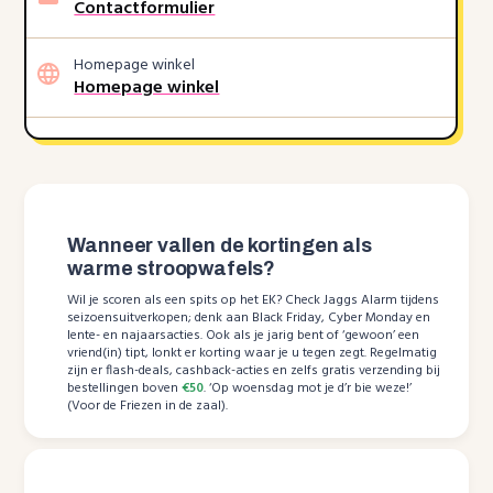
Contactformulier
Homepage winkel
Homepage winkel
Wanneer vallen de kortingen als
warme stroopwafels?
Wil je scoren als een spits op het EK? Check Jaggs Alarm tijdens
seizoensuitverkopen; denk aan Black Friday, Cyber Monday en
lente- en najaarsacties. Ook als je jarig bent of ‘gewoon’ een
vriend(in) tipt, lonkt er korting waar je u tegen zegt. Regelmatig
zijn er flash-deals, cashback-acties en zelfs gratis verzending bij
bestellingen boven
€50
. ‘Op woensdag mot je d’r bie weze!’
(Voor de Friezen in de zaal).