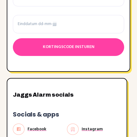
voorwaarden
Einddatum
Datumnotatie:DD
dash
MM
dash
JJJJ
Jaggs Alarm socials
Socials & apps
Facebook
Instagram