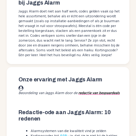
bij Jaggs Alarm
Jaggs Alarm doet niet aan half werk; codes gelden vaak op het
hele assortiment, behalve als er écht een uitzondering wordt
gemaakt (zoals op installatie-aanbiedingen of als je buurman
het vraagt in ruil voor stroopwafels). Meestal is één code per
bestelling toegestaan; stacken als een pannenkoek zit er dus
niet in. Codes verlopen soms sneller dan een ijsje in de
zomerzon, dus wacht niet te lang. Service? Ze zijn vlot, recht
door zee en draaien nergens omheen, behalve misschien bij de
aftersales. Soms voelt het beleid als een haiku: Kortingscode?
Eén per keer. Heel het huis beveiligd nu. Alles veilig. Joepie!
Onze ervaring met Jaggs Alarm
Beoordeling van Jaggs Alarm door de
redactie van bespaardeals
Redactie-ode aan Jaggs Alarm: 10
redenen
Alarmsystemen van die kwaliteit vind je zelden