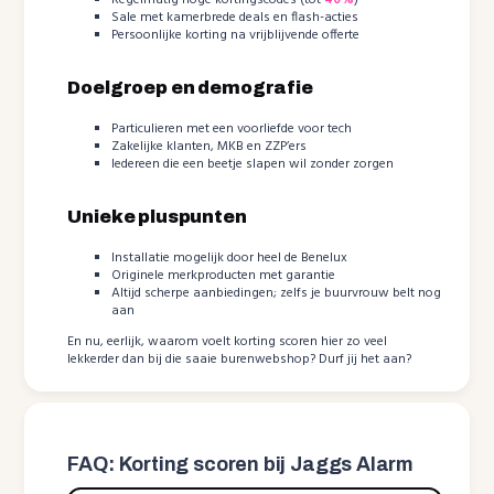
Regelmatig hoge kortingscodes (tot
40%
)
Sale met kamerbrede deals en flash-acties
Persoonlijke korting na vrijblijvende offerte
Doelgroep en demografie
Particulieren met een voorliefde voor tech
Zakelijke klanten, MKB en ZZP’ers
Iedereen die een beetje slapen wil zonder zorgen
Unieke pluspunten
Installatie mogelijk door heel de Benelux
Originele merkproducten met garantie
Altijd scherpe aanbiedingen; zelfs je buurvrouw belt nog
aan
En nu, eerlijk, waarom voelt korting scoren hier zo veel
lekkerder dan bij die saaie burenwebshop? Durf jij het aan?
FAQ: Korting scoren bij Jaggs Alarm