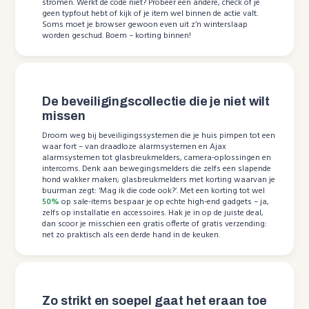
stromen. Werkt de code niet? Probeer een andere, check of je
geen typfout hebt of kijk of je item wel binnen de actie valt.
Soms moet je browser gewoon even uit z’n winterslaap
worden geschud. Boem – korting binnen!
De beveiligingscollectie die je niet wilt
missen
Droom weg bij beveiligingssystemen die je huis pimpen tot een
waar fort – van draadloze alarmsystemen en Ajax
alarmsystemen tot glasbreukmelders, camera-oplossingen en
intercoms. Denk aan bewegingsmelders die zelfs een slapende
hond wakker maken; glasbreukmelders met korting waarvan je
buurman zegt: ‘Mag ik die code ook?’. Met een korting tot wel
50%
op sale-items bespaar je op echte high-end gadgets – ja,
zelfs op installatie en accessoires. Hak je in op de juiste deal,
dan scoor je misschien een gratis offerte of gratis verzending:
net zo praktisch als een derde hand in de keuken.
Zo strikt en soepel gaat het eraan toe