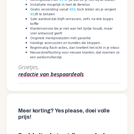
Kortingscodes tot
40%
: ja, dat zie je niet bij de bakker
Installatie mogelijk in heel de Benelux
Gratis verzending vanaf
€50
, toch lekker als je vergeet
€5
,95 te betalen
Sale-aanbod dat blijft verrassen, zelfs na drie kopjes
koffie
Klantenservice die je niet aan het lijntje houdt, maar
snel antwoord geeft
Originele merkproducten mét garantie
Handige accessoires en bundles die kloppen…
Regelmatig flash-acties, dan knettert het echt in je inbox
Nieuwsbriefkorting voor nieuwe klanten, dat noemen ze
een welkomsfeestje
Groetjes,
redactie van bespaardeals
Meer korting? Yes please, doei volle
prijs!