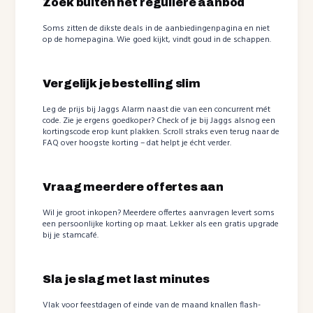
Zoek buiten het reguliere aanbod
Soms zitten de dikste deals in de aanbiedingenpagina en niet
op de homepagina. Wie goed kijkt, vindt goud in de schappen.
Vergelijk je bestelling slim
Leg de prijs bij Jaggs Alarm naast die van een concurrent mét
code. Zie je ergens goedkoper? Check of je bij Jaggs alsnog een
kortingscode erop kunt plakken. Scroll straks even terug naar de
FAQ over hoogste korting – dat helpt je écht verder.
Vraag meerdere offertes aan
Wil je groot inkopen? Meerdere offertes aanvragen levert soms
een persoonlijke korting op maat. Lekker als een gratis upgrade
bij je stamcafé.
Sla je slag met last minutes
Vlak voor feestdagen of einde van de maand knallen flash-