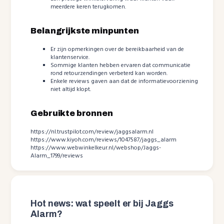
meerdere keren terugkomen.
Belangrijkste minpunten
Er zijn opmerkingen over de bereikbaarheid van de
klantenservice.
Sommige klanten hebben ervaren dat communicatie
rond retourzendingen verbeterd kan worden.
Enkele reviews gaven aan dat de informatievoorziening
niet altijd klopt.
Gebruikte bronnen
https://nl.trustpilot.com/review/jaggsalarm.nl
https://www.kiyoh.com/reviews/1047587/jaggs_alarm
https://www.webwinkelkeur.nl/webshop/Jaggs-
Alarm_1799/reviews
Hot news: wat speelt er bij Jaggs
Alarm?