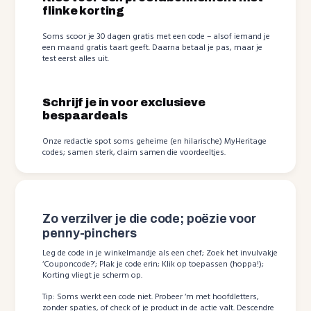
flinke korting
Soms scoor je 30 dagen gratis met een code – alsof iemand je
een maand gratis taart geeft. Daarna betaal je pas, maar je
test eerst alles uit.
Schrijf je in voor exclusieve
bespaardeals
Onze redactie spot soms geheime (en hilarische) MyHeritage
codes; samen sterk, claim samen die voordeeltjes.
Zo verzilver je die code; poëzie voor
penny-pinchers
Leg de code in je winkelmandje als een chef; Zoek het invulvakje
‘Couponcode?’; Plak je code erin; Klik op toepassen (hoppa!);
Korting vliegt je scherm op.
Tip: Soms werkt een code niet. Probeer ‘m met hoofdletters,
zonder spaties, of check of je product in de actie valt. Descendre