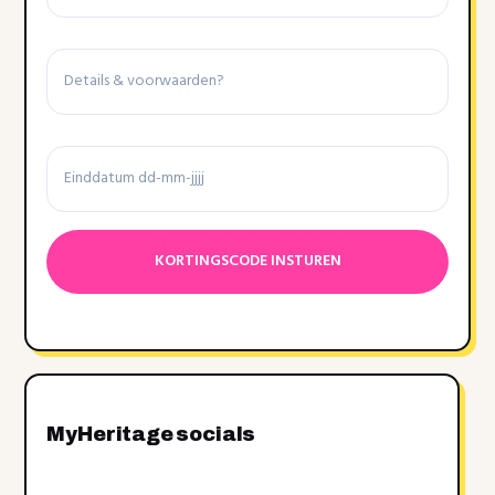
Details
&
voorwaarden
Einddatum
Datumnotatie:DD
dash
MM
dash
JJJJ
MyHeritage socials