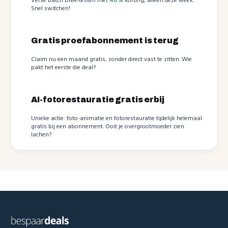
Verse batch DNA-testen met
40%
korting, alleen deze week.
Snel switchen!
Gratis proefabonnement is terug
Claim nu een maand gratis, zonder direct vast te zitten. Wie
pakt het eerste die deal?
AI-fotorestauratie gratis erbij
Unieke actie: foto-animatie en fotorestauratie tijdelijk helemaal
gratis bij een abonnement. Ooit je overgrootmoeder zien
lachen?