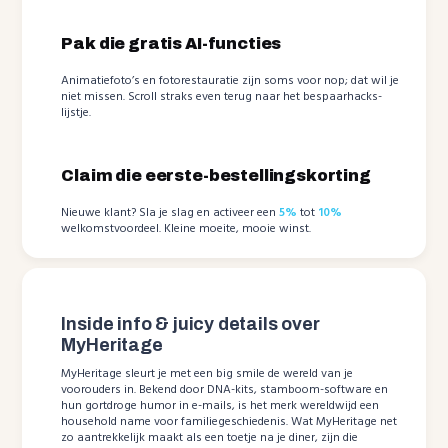
Pak die gratis AI-functies
Animatiefoto’s en fotorestauratie zijn soms voor nop; dat wil je
niet missen. Scroll straks even terug naar het bespaarhacks-
lijstje.
Claim die eerste-bestellingskorting
Nieuwe klant? Sla je slag en activeer een
5%
tot
10%
welkomstvoordeel. Kleine moeite, mooie winst.
Inside info & juicy details over
MyHeritage
MyHeritage sleurt je met een big smile de wereld van je
voorouders in. Bekend door DNA-kits, stamboom-software en
hun gortdroge humor in e-mails, is het merk wereldwijd een
household name voor familiegeschiedenis. Wat MyHeritage net
zo aantrekkelijk maakt als een toetje na je diner, zijn die