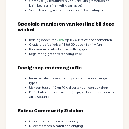
Gemakkelijk retourneren van DNA-kits (kosteloos of
klein bedrag, afhankelijk van actie)
Snelle levering; meestal binnen 2 à 3 werkdagen
Speciale manieren van korting bij deze
winkel
Kortingscodes tot
70%
op DNA-kits of abonnementen
Gratis proefperiodes: 14 tot 30 dagen family fun
Photo-animatietool soms volledig gratis
Regelmatig gratis verzending-code
Doelgroep en demografie
Familieonderzoekers, hobbyisten en nieuwsgierige
types
Mensen tussen 18 en 70+, diverser dan een zak drop
Perfect als origineel cadeau (en ja, zelfs voor die oom die
alles spaart!)
Extra: Community & delen
Grote internationale community
Direct matches & familiehereniging