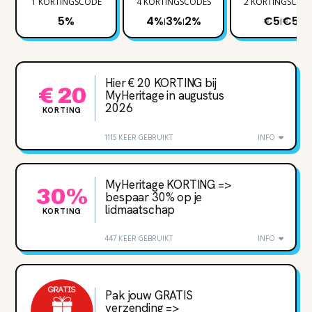
1 KORTINGSCODE
4 KORTINGSCODES
2 KORTINGSCOD
5%
4%
3%
2%
€5
€5
|
|
|
Hier € 20 KORTING bij
€ 20
MyHeritage in augustus
2026
KORTING
1115 KEER GEBRUIKT
INFO
MyHeritage KORTING =>
30%
bespaar 30% op je
lidmaatschap
KORTING
447 KEER GEBRUIKT
INFO
Pak jouw GRATIS
verzending =>