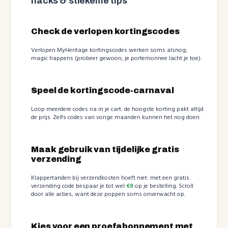
hacks & stiekeme tips
Check de verlopen kortingscodes
Verlopen MyHeritage kortingscodes werken soms alsnog;
magic happens (probeer gewoon, je portemonnee lacht je toe).
Speel de kortingscode-carnaval
Loop meerdere codes na in je cart: de hoogste korting pakt altijd
de prijs. Zelfs codes van vorige maanden kunnen het nog doen.
Maak gebruik van tijdelijke gratis
verzending
Klappertanden bij verzendkosten hoeft niet: met een gratis
verzending code bespaar je tot wel
€8
op je bestelling. Scroll
door alle acties, want deze poppen soms onverwacht op.
Kies voor een proefabonnement met