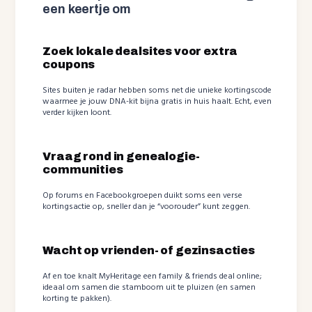
een keertje om
Zoek lokale dealsites voor extra
coupons
Sites buiten je radar hebben soms net die unieke kortingscode
waarmee je jouw DNA-kit bijna gratis in huis haalt. Echt, even
verder kijken loont.
Vraag rond in genealogie-
communities
Op forums en Facebookgroepen duikt soms een verse
kortingsactie op, sneller dan je “voorouder” kunt zeggen.
Wacht op vrienden- of gezinsacties
Af en toe knalt MyHeritage een family & friends deal online;
ideaal om samen die stamboom uit te pluizen (en samen
korting te pakken).