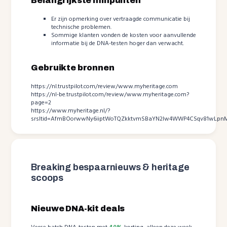
Belangrijkste minpunten
Er zijn opmerking over vertraagde communicatie bij
technische problemen.
Sommige klanten vonden de kosten voor aanvullende
informatie bij de DNA-testen hoger dan verwacht.
Gebruikte bronnen
https://nl.trustpilot.com/review/www.myheritage.com
https://nl-be.trustpilot.com/review/www.myheritage.com?
page=2
https://www.myheritage.nl/?
srsltid=AfmBOorwwNy6iiptWoTQZkktvmSBaYN2lw4WWP4CSqv81wLpn
Breaking bespaarnieuws & heritage
scoops
Nieuwe DNA-kit deals