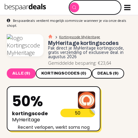
Bespaardeals verdient mogelijk commissie wanneer je via onze deals
shopt.
Kortingscode MyHeritage
MyHeritage
kortingscodes
Pak direct je MyHeritage kortingscode,
gratis verzending of exclusieve deal. in
augustus 2026
Gemiddelde besparing: €23,64
ALLE (9)
KORTINGSCODES (0)
DEALS (9)
50%
kortingscode
50
MyHeritage
Recent verlopen, werkt soms nog