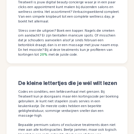
Treatwell is jouw digital beauty concierge waar je in een paar
clicks een appointment kunt maken bij duizenden salons en
wellness centra. Het assortiment? Verbazingwekkend compleet.
Van een simpele knipbeurt tot een complete wellness day; je
boekt het allemaal.
Stress over die uitgroei? Boek een kapper. Nagels die smeken
om aandacht? Er zijn tientallen manicure spots. Of misschien
dat je schouders aanvoelen alsof je sinds februari een
betonblok draagt; dan is er een massage met jouw naam erop.
En het mooiste? Bij al deze treatments kun je profiteren van
kortingen tot
20%
met de juiste code.
De kleine lettertjes die je wél wilt lezen
Codes en condities; een liefdesverhaal met grenzen. Bij
Treatwell kun je doorgaans maar één kortingscode per boeking
gebruiken. Je kunt niet stapelen zoals servies in een
keukenkastje. De meeste codes hebben een beperkte
geldigheidsduur; sommige verdwijnen sneller dan een
massage-high.
Bepaalde premium salons of exclusieve treatments doen niet
mee aan alle kortingsacties. Beetje jammer; maar ook logisch.