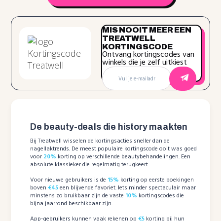
MIS NOOIT MEER EEN
TREATWELL
KORTINGSCODE
Ontvang kortingscodes van
winkels die je zelf uitkiest
De beauty-deals die history maakten
Bij Treatwell wisselen de kortingsacties sneller dan de
nagellaktrends. De meest populaire kortingscode ooit was goed
voor
20%
korting op verschillende beautybehandelingen. Een
absolute klassieker die regelmatig terugkeert.
Voor nieuwe gebruikers is de
15%
korting op eerste boekingen
boven
€45
een blijvende favoriet. Iets minder spectaculair maar
minstens zo bruikbaar zijn de vaste
10%
kortingscodes die
bijna jaarrond beschikbaar zijn.
App-gebruikers kunnen vaak rekenen op
€5
korting bij hun