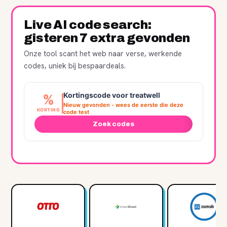
Live AI code search:
gisteren 7 extra gevonden
Onze tool scant het web naar verse, werkende
codes, uniek bij bespaardeals.
Kortingscode voor treatwell
%
Nieuw gevonden - wees de eerste die deze
KORTING
code test
Zoek codes