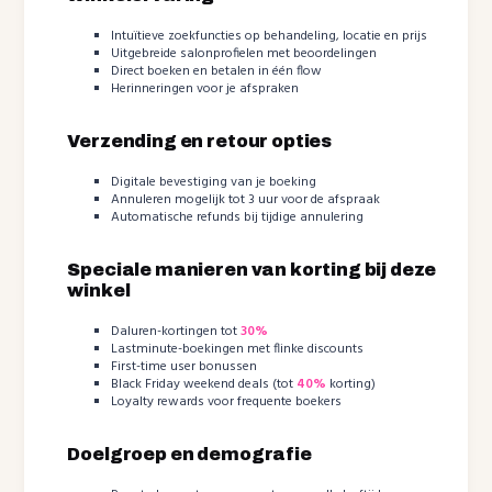
Intuïtieve zoekfuncties op behandeling, locatie en prijs
Uitgebreide salonprofielen met beoordelingen
Direct boeken en betalen in één flow
Herinneringen voor je afspraken
Verzending en retour opties
Digitale bevestiging van je boeking
Annuleren mogelijk tot 3 uur voor de afspraak
Automatische refunds bij tijdige annulering
Speciale manieren van korting bij deze
winkel
Daluren-kortingen tot
30%
Lastminute-boekingen met flinke discounts
First-time user bonussen
Black Friday weekend deals (tot
40%
korting)
Loyalty rewards voor frequente boekers
Doelgroep en demografie