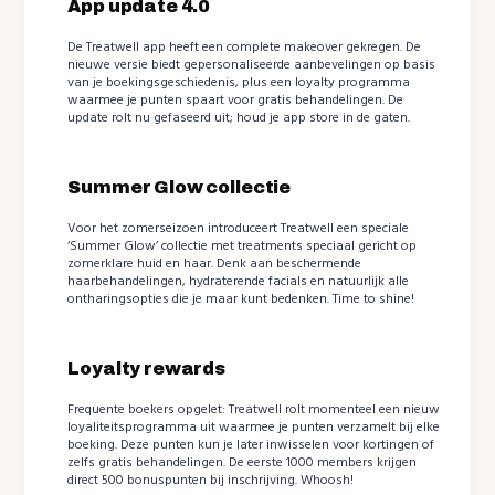
App update 4.0
De Treatwell app heeft een complete makeover gekregen. De
nieuwe versie biedt gepersonaliseerde aanbevelingen op basis
van je boekingsgeschiedenis, plus een loyalty programma
waarmee je punten spaart voor gratis behandelingen. De
update rolt nu gefaseerd uit; houd je app store in de gaten.
Summer Glow collectie
Voor het zomerseizoen introduceert Treatwell een speciale
‘Summer Glow’ collectie met treatments speciaal gericht op
zomerklare huid en haar. Denk aan beschermende
haarbehandelingen, hydraterende facials en natuurlijk alle
ontharingsopties die je maar kunt bedenken. Time to shine!
Loyalty rewards
Frequente boekers opgelet: Treatwell rolt momenteel een nieuw
loyaliteitsprogramma uit waarmee je punten verzamelt bij elke
boeking. Deze punten kun je later inwisselen voor kortingen of
zelfs gratis behandelingen. De eerste 1000 members krijgen
direct 500 bonuspunten bij inschrijving. Whoosh!