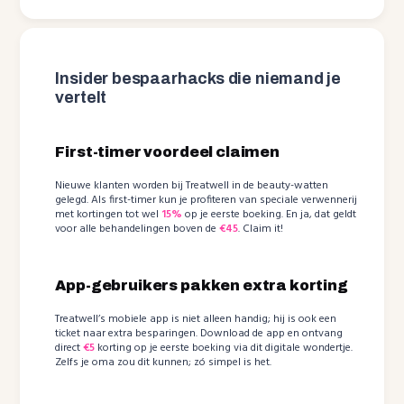
Insider bespaarhacks die niemand je
vertelt
First-timer voordeel claimen
Nieuwe klanten worden bij Treatwell in de beauty-watten
gelegd. Als first-timer kun je profiteren van speciale verwennerij
met kortingen tot wel
15%
op je eerste boeking. En ja, dat geldt
voor alle behandelingen boven de
€45
. Claim it!
App-gebruikers pakken extra korting
Treatwell’s mobiele app is niet alleen handig; hij is ook een
ticket naar extra besparingen. Download de app en ontvang
direct
€5
korting op je eerste boeking via dit digitale wondertje.
Zelfs je oma zou dit kunnen; zó simpel is het.