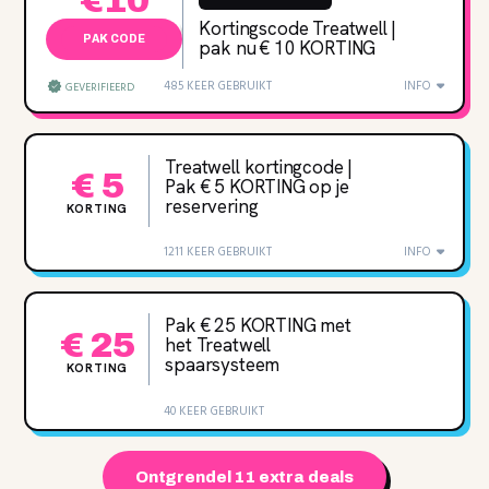
€10
Kortingscode Treatwell |
PAK CODE
pak nu € 10 KORTING
485 KEER GEBRUIKT
INFO
GEVERIFIEERD
Treatwell kortingcode |
€ 5
Pak € 5 KORTING op je
reservering
KORTING
1211 KEER GEBRUIKT
INFO
Pak € 25 KORTING met
€ 25
het Treatwell
spaarsysteem
KORTING
40 KEER GEBRUIKT
Ontgrendel 11 extra deals