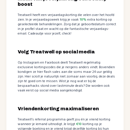
boost
Treatwell heeft een verjaardagskorting die velen over het hoofd
zien. In je verjaardagsweek krijg je vaak
10%
extra korting op
geselecteerde behandelingen. Zorg dat je geboortedatum correct
in je profiel staat en wacht op die fantastische verjaardags-
email. Cadeautje voor jezelf, check!
Volg Treatwell op social media
Op Instagram en Facebook deelt Treatwell regelmatig
exclusieve kortingscodes die je nergens anders vindt. Bovendien
kondigen ze hier flash sales aan die soms maar 24 uur geldig
zijn. Hier scroll je natuurlijk niet zomaar aan voorbij; deze deals
zijn té goed om te missen. Wist je nog wat er bij de
bespaarhacks stond over lastminute deals? Die worden ook
vaak eerst op social media aangekondigd.
Vriendenkorting maximaliseren
Treatwell’s referral programma geeft jou én je vriend korting
wanneer je iemand uitnodigt. Je krijgt
€10
korting op je
volgende boeking en je vriend krijgt dezelfde korting bij hun