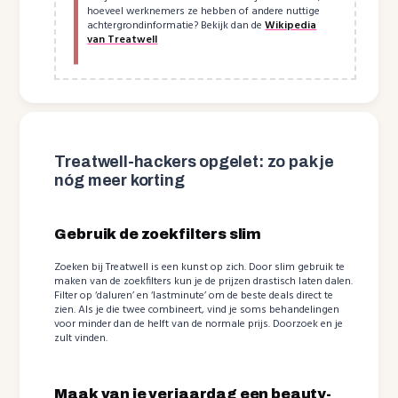
hoeveel werknemers ze hebben of andere nuttige
achtergrondinformatie? Bekijk dan de
Wikipedia
van Treatwell
Treatwell-hackers opgelet: zo pak je
nóg meer korting
Gebruik de zoekfilters slim
Zoeken bij Treatwell is een kunst op zich. Door slim gebruik te
maken van de zoekfilters kun je de prijzen drastisch laten dalen.
Filter op ‘daluren’ en ‘lastminute’ om de beste deals direct te
zien. Als je die twee combineert, vind je soms behandelingen
voor minder dan de helft van de normale prijs. Doorzoek en je
zult vinden.
Maak van je verjaardag een beauty-