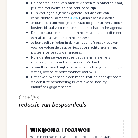
De beoordelingen van andere klanten zijn onbetaalbaar;
je ziet direct welke salons écht goed zijn.
Hun kortingen zijn vaak genereuzer dan die van
concurrenten; soms tot
40%
tijdens speciale acties.
Je kunt tot 3 uur voor je afspraak nog annuleren zonder
kosten; ideaal voor mensen met een chaotische agenda.
De app stuurt je handige reminders zodat je nooit meer
een afspraak vergeet; minder stress…
Je kunt zelfs midden in de nacht een afspraak boeken
voor de volgende dag; perfect voor nachtbrakers met
plotselinge beauty-verlangens.
Hun klantenservice reageert supersnel als er iets
misgaat; customer happiness op z’n best.
Je vindt er zowel high-end salons als budget-vriendelijke
opties; voor elke portemonnee wat wils.
Het gevoel wanneer je een mega-korting hebt gescoord
op een luxe behandeling is verslavend; beauty-
endorfines gegarandeerd.
Groetjes,
redactie van bespaardeals
Wikipedia Treatwell
Wil je meer weten over hoe dit bedrijf is ontstaan,