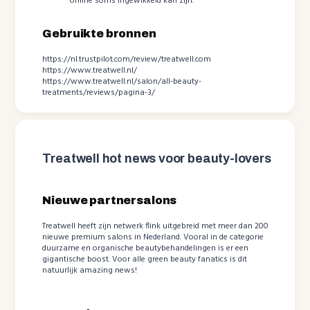
online soms ingewikkeld kan zijn.
Gebruikte bronnen
https://nl.trustpilot.com/review/treatwell.com
https://www.treatwell.nl/
https://www.treatwell.nl/salon/all-beauty-
treatments/reviews/pagina-3/
Treatwell hot news voor beauty-lovers
Nieuwe partnersalons
Treatwell heeft zijn netwerk flink uitgebreid met meer dan 200
nieuwe premium salons in Nederland. Vooral in de categorie
duurzame en organische beautybehandelingen is er een
gigantische boost. Voor alle green beauty fanatics is dit
natuurlijk amazing news!