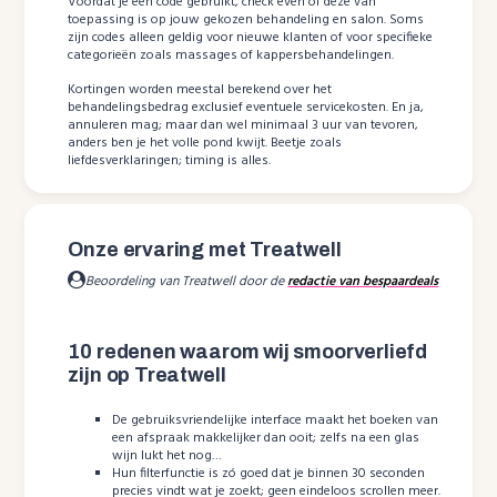
Voordat je een code gebruikt, check even of deze van
toepassing is op jouw gekozen behandeling en salon. Soms
zijn codes alleen geldig voor nieuwe klanten of voor specifieke
categorieën zoals massages of kappersbehandelingen.
Kortingen worden meestal berekend over het
behandelingsbedrag exclusief eventuele servicekosten. En ja,
annuleren mag; maar dan wel minimaal 3 uur van tevoren,
anders ben je het volle pond kwijt. Beetje zoals
liefdesverklaringen; timing is alles.
Onze ervaring met Treatwell
Beoordeling van Treatwell door de
redactie van bespaardeals
10 redenen waarom wij smoorverliefd
zijn op Treatwell
De gebruiksvriendelijke interface maakt het boeken van
een afspraak makkelijker dan ooit; zelfs na een glas
wijn lukt het nog…
Hun filterfunctie is zó goed dat je binnen 30 seconden
precies vindt wat je zoekt; geen eindeloos scrollen meer.