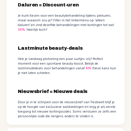
Daluren = Discount-uren
Je kunt kiezen voor een beautybehandeling tijdens piekuren,
maar waarom zou je? Filter in het linkermenu op ‘alleen
daluren’ en vind dezelfde behandelingen met kortingen tot wel
30%
. Heerlijk toch?
Lastminute beauty-deals
Heb je vandaag plotseling een paar uurtjes vrij? Perfect
moment voor een spontane beauty-boost. Bekijk de
lastminutedeals voor behandelingen vanaf
€15
. Diese kans kun
je niet laten schieten.
Nieuwsbrief = Nieuwe deals
Door je in te schrijven voor de nieuwsbrief van Treatwell blijf je
op de hoogte van exclusieve aanbiedingen en krijg je als eerste
toegang tot nieuwe kortingscodes. Soms versturen ze zelfs een
persoonlijke code die nergens anders te vinden is.