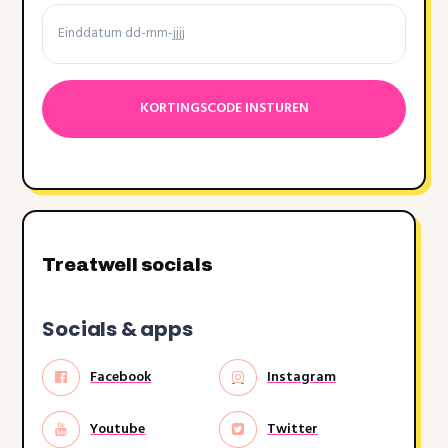
Einddatum
Datumnotatie:DD
dash
MM
dash
JJJJ
Treatwell socials
Socials & apps
Facebook
Instagram
Youtube
Twitter