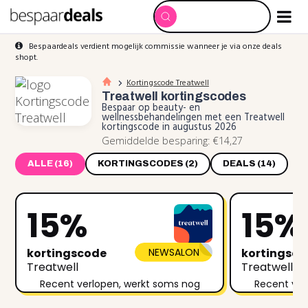
Bespaardeals verdient mogelijk commissie wanneer je via onze deals
shopt.
Kortingscode Treatwell
Treatwell
kortingscodes
Bespaar op beauty- en
wellnessbehandelingen met een Treatwell
kortingscode in augustus 2026
Gemiddelde besparing: €14,27
ALLE (16)
KORTINGSCODES (2)
DEALS (14)
15%
15%
kortingscode
NEWSALON
kortingsc
Treatwell
Treatwell
Recent verlopen, werkt soms nog
Recent ver