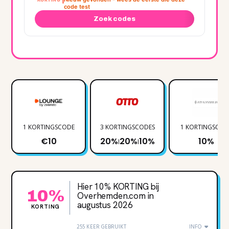
code test
Zoek codes
1 KORTINGSCODE
3 KORTINGSCODES
1 KORTINGSCOD
€10
20%
20%
10%
10%
|
|
Hier 10% KORTING bij
10%
Overhemden.com in
augustus 2026
KORTING
255 KEER GEBRUIKT
INFO