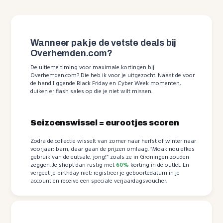
Wanneer pak je de vetste deals bij
Overhemden.com?
De ultieme timing voor maximale kortingen bij
Overhemden.com? Die heb ik voor je uitgezocht. Naast de voor
de hand liggende Black Friday en Cyber Week momenten,
duiken er flash sales op die je niet wilt missen.
Seizoenswissel = eurootjes scoren
Zodra de collectie wisselt van zomer naar herfst of winter naar
voorjaar: bam, daar gaan de prijzen omlaag. “Moak nou efkes
gebruik van de eutsale, jong!” zoals ze in Groningen zouden
zeggen. Je shopt dan rustig met
60%
korting in de outlet. En
vergeet je birthday niet; registreer je geboortedatum in je
account en receive een speciale verjaardagsvoucher.