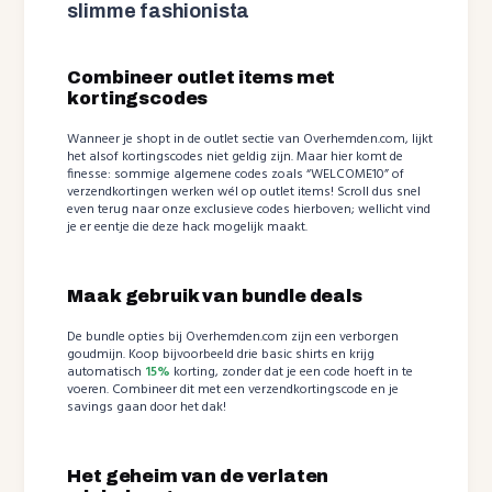
slimme fashionista
Combineer outlet items met
kortingscodes
Wanneer je shopt in de outlet sectie van Overhemden.com, lijkt
het alsof kortingscodes niet geldig zijn. Maar hier komt de
finesse: sommige algemene codes zoals “WELCOME10” of
verzendkortingen werken wél op outlet items! Scroll dus snel
even terug naar onze exclusieve codes hierboven; wellicht vind
je er eentje die deze hack mogelijk maakt.
Maak gebruik van bundle deals
De bundle opties bij Overhemden.com zijn een verborgen
goudmijn. Koop bijvoorbeeld drie basic shirts en krijg
automatisch
15%
korting, zonder dat je een code hoeft in te
voeren. Combineer dit met een verzendkortingscode en je
savings gaan door het dak!
Het geheim van de verlaten