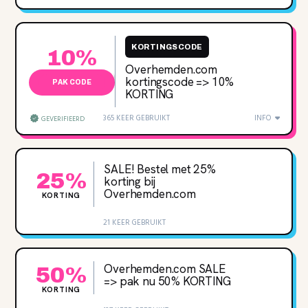
KORTINGSCODE
10%
Overhemden.com
kortingscode => 10%
PAK CODE
KORTING
365 KEER GEBRUIKT
INFO
GEVERIFIEERD
SALE! Bestel met 25‌%
25%
korting bij
Overhemden.com
KORTING
21 KEER GEBRUIKT
Overhemden.com SALE
50%
=> pak nu 50% KORTING
KORTING