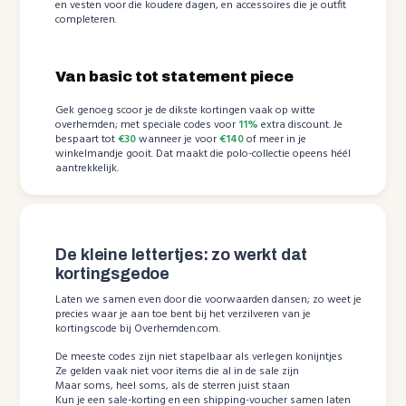
en vesten voor die koudere dagen, en accessoires die je outfit
completeren.
Van basic tot statement piece
Gek genoeg scoor je de dikste kortingen vaak op witte
overhemden; met speciale codes voor
11%
extra discount. Je
bespaart tot
€30
wanneer je voor
€140
of meer in je
winkelmandje gooit. Dat maakt die polo-collectie opeens héél
aantrekkelijk.
De kleine lettertjes: zo werkt dat
kortingsgedoe
Laten we samen even door die voorwaarden dansen; zo weet je
precies waar je aan toe bent bij het verzilveren van je
kortingscode bij Overhemden.com.
De meeste codes zijn niet stapelbaar als verlegen konijntjes
Ze gelden vaak niet voor items die al in de sale zijn
Maar soms, heel soms, als de sterren juist staan
Kun je een sale-korting en een shipping-voucher samen laten