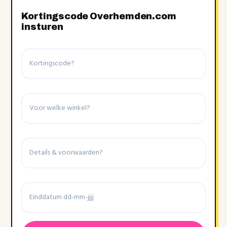
Kortingscode Overhemden.com
insturen
Kortingscode
Winkel
Details
&
voorwaarden
Einddatum
Datumnotatie:DD
dash