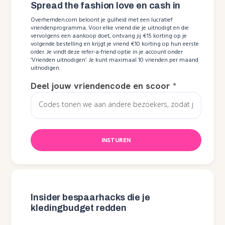
Spread the fashion love en cash in
Overhemden.com beloont je gulheid met een lucratief
vriendenprogramma. Voor elke vriend die je uitnodigt en die
vervolgens een aankoop doet, ontvang jij €15 korting op je
volgende bestelling en krijgt je vriend €10 korting op hun eerste
order. Je vindt deze refer-a-friend optie in je account onder
‘Vrienden uitnodigen’. Je kunt maximaal 10 vrienden per maand
uitnodigen.
Deel jouw vriendencode en scoor
*
INSTUREN
Insider bespaarhacks die je
kledingbudget redden