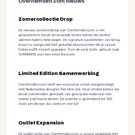
Overhemden.com nieuws
Zomercollectie Drop
De nieuwe zomercollectie van Overhemden.com is net
gelanceerd en bevat verrassende linnen-blends die perfect
ademen tijdens hete dagen. De signature pasteltinten zijn terug,
maar nu aangevuld met gedurfde kleuraccenten die je casual
Friday outfit instant upgraden. Voor de early birds: gebruik code
SUMMER10 voor een extra discount.
Limited Edition Samenwerking
Overhemden.com heeft een exclusieve collab aangekondigd
met Nederlandse designer Piet Hein Eek. Deze limited edition lijn
bevat overhemden gemaakt van gerecycled materiaal met
unieke patchwork details. De collectie is gelimiteerd tot 500
stuks per design, dus wees er snel bij!
Outlet Expansion
De outlet sectie van Overhemden.com is zojuist uitgebreid met