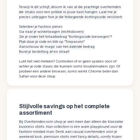
Terwijl ik dit schrijf, droom ik van al die prachtige overhemden
die straks voor een prikkie in jouw kast hangen. Laat me je
precies uitleggen hoe je die felbegeerde kortingscode verzilvert:
Selecteer je fashion pieces
Ga naar je winkelwagen (rechtsboven)
Zie je onder het totaalbedrag “Kortingscode toevoegen”?
Plak daar je code en klik op “Toepassen”
Aanschouw de magic van het dalende bedrag
Rond je bestelling af en straal!
Lukt het niet meteen? Controleer of er geen spaties voor of
achter je code staan; die kunnen soms troublemakers zijn. Of
probeer een andere browser; soms werkt Chrome beter dan
Safari voor deze shop.
Stijlvolle savings op het complete
assortiment
Bij Overhemden.com shop je veel meer dan alleen die klassieke
business shirts. Hun collection is een ware playground voor de
fashion-minded man. Denk aan casual overhemden voor je
weekend look, premium shirts met fancy details, comfy truien