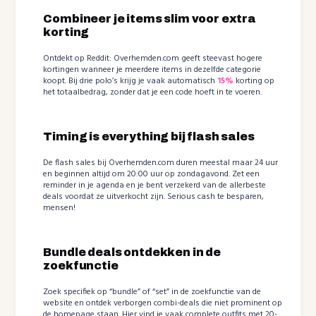
Combineer je items slim voor extra
korting
Ontdekt op Reddit: Overhemden.com geeft steevast hogere
kortingen wanneer je meerdere items in dezelfde categorie
koopt. Bij drie polo’s krijg je vaak automatisch
15%
korting op
het totaalbedrag, zonder dat je een code hoeft in te voeren.
Timing is everything bij flash sales
De flash sales bij Overhemden.com duren meestal maar 24 uur
en beginnen altijd om 20:00 uur op zondagavond. Zet een
reminder in je agenda en je bent verzekerd van de allerbeste
deals voordat ze uitverkocht zijn. Serious cash te besparen,
mensen!
Bundle deals ontdekken in de
zoekfunctie
Zoek specifiek op “bundle” of “set” in de zoekfunctie van de
website en ontdek verborgen combi-deals die niet prominent op
de homepage staan. Hier vind je vaak complete outfits met 20-