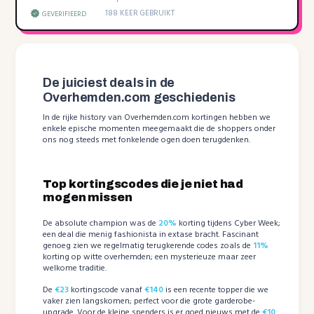
188 KEER GEBRUIKT
GEVERIFIEERD
De juiciest deals in de
Overhemden.com geschiedenis
In de rijke history van Overhemden.com kortingen hebben we
enkele epische momenten meegemaakt die de shoppers onder
ons nog steeds met fonkelende ogen doen terugdenken.
Top kortingscodes die je niet had
mogen missen
De absolute champion was de
20%
korting tijdens Cyber Week;
een deal die menig fashionista in extase bracht. Fascinant
genoeg zien we regelmatig terugkerende codes zoals de
11%
korting op witte overhemden; een mysterieuze maar zeer
welkome traditie.
De
€23
kortingscode vanaf
€140
is een recente topper die we
vaker zien langskomen; perfect voor die grote garderobe-
upgrade. Voor de kleine spenders is er goed nieuws met de
€10