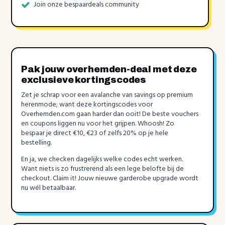
Join onze bespaardeals community
Pak jouw overhemden-deal met deze
exclusieve kortingscodes
Zet je schrap voor een avalanche van savings op premium
herenmode; want deze kortingscodes voor
Overhemden.com gaan harder dan ooit! De beste vouchers
en coupons liggen nu voor het grijpen. Whoosh! Zo
bespaar je direct €10, €23 of zelfs 20% op je hele
bestelling.
En ja, we checken dagelijks welke codes echt werken.
Want niets is zo frustrerend als een lege belofte bij de
checkout. Claim it! Jouw nieuwe garderobe upgrade wordt
nu wél betaalbaar.