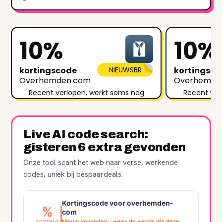
10%
10%
kortingscode
NIEUWSBR
kortingsc
Overhemden.com
Overhemde
Recent verlopen, werkt soms nog
Recent ver
Live AI code search:
gisteren 6 extra gevonden
Onze tool scant het web naar verse, werkende
codes, uniek bij bespaardeals.
Kortingscode voor overhemden-
%
com
Nieuw gevonden - wees de eerste die deze
KORTING