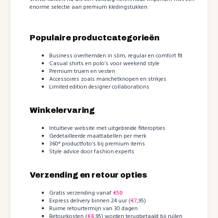
enorme selectie aan premium kledingstukken.
Populaire productcategorieën
Business overhemden in slim, regular en comfort fit
Casual shirts en polo’s voor weekend style
Premium truien en vesten
Accessoires zoals manchetknopen en strikjes
Limited edition designer collaborations
Winkelervaring
Intuïtieve website met uitgebreide filteropties
Gedetailleerde maattabellen per merk
360° productfoto’s bij premium items
Style advice door fashion experts
Verzending en retour opties
Gratis verzending vanaf
€50
Express delivery binnen 24 uur (
€7
,95)
Ruime retourtermijn van 30 dagen
Retourkosten (
€4
,95) worden terugbetaald bij ruilen