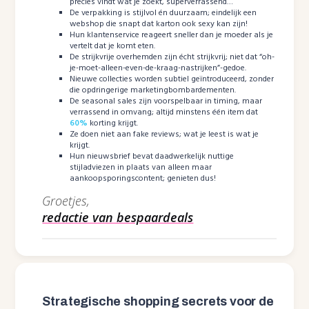
precies vindt wat je zoekt, superverrassend…
De verpakking is stijlvol én duurzaam; eindelijk een
webshop die snapt dat karton ook sexy kan zijn!
Hun klantenservice reageert sneller dan je moeder als je
vertelt dat je komt eten.
De strijkvrije overhemden zijn écht strijkvrij; niet dat “oh-
je-moet-alleen-even-de-kraag-nastrijken”-gedoe.
Nieuwe collecties worden subtiel geïntroduceerd, zonder
die opdringerige marketingbombardementen.
De seasonal sales zijn voorspelbaar in timing, maar
verrassend in omvang; altijd minstens één item dat
60%
korting krijgt.
Ze doen niet aan fake reviews; wat je leest is wat je
krijgt.
Hun nieuwsbrief bevat daadwerkelijk nuttige
stijladviezen in plaats van alleen maar
aankoopsporingscontent; genieten dus!
Groetjes,
redactie van bespaardeals
Strategische shopping secrets voor de