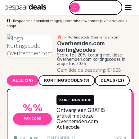
Bespaardeals verdient mogelijk commissie wanneer je via onze deals
shopt.
Kortingscode Overhemden.com
Overhemden.com
kortingscodes
Score tot 20% korting met deze
Overhemden.com kortingscodes in
augustus 2026
Gemiddelde besparing: €16,28
ALLE (14)
KORTINGSCODES (3)
DEALS (11)
KORTINGSCODE
%%
Ontvang een GRATIS
artikel met deze
PAK CODE
Overhemden.com
Actiecode
27 KEER GEBRUIKT
INFO
GEVERIFIEERD