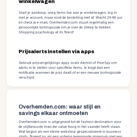
winkelwagen
Start je aankoop, voeg items toe aan je winkelwagen, log in
met je account, maar rond de bestelling niet af. Wacht 24-48 uur
en check je e-mail; Overhemden.com stuurt regelmatig een
persoonlijke kortingscode om je over de streep te trekken.
Shopping psychology at its finest!
Prijsalerts instellen via apps
Gebruik prijsvergelijkings-apps zoals Alertist of PriceSpy om
alerts in te stellen voor specifieke items. Je krijgt dan een
notificatie wanneer de prijs daalt of er een nieuwe kortingscode
verschijnt.
Overhemden.com: waar stijl en
savings elkaar ontmoeten
Overhemden.com is uitgegroeid tot dé fashion destination voor
de stijlbewuste man die value hoog in het vaandel heeft staan.
Wat begon als een kleine webshop gespecialiseerd in business
shirts, floreert nu als een volledig herenmode imperium met een