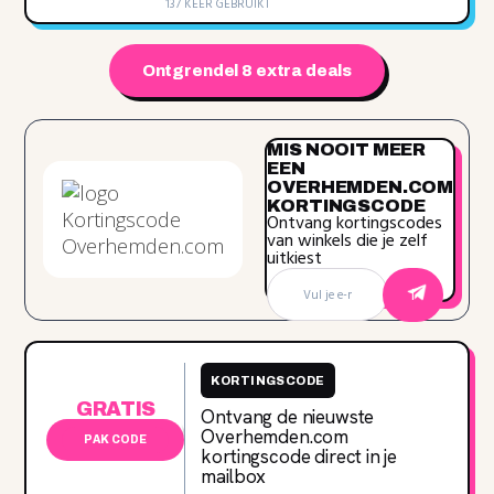
137 KEER GEBRUIKT
Ontgrendel 8 extra deals
MIS NOOIT MEER
EEN
OVERHEMDEN.COM
KORTINGSCODE
Ontvang kortingscodes
van winkels die je zelf
uitkiest
KORTINGSCODE
GRATIS
Ontvang de nieuwste
Overhemden.com
PAK CODE
kortingscode direct in je
mailbox