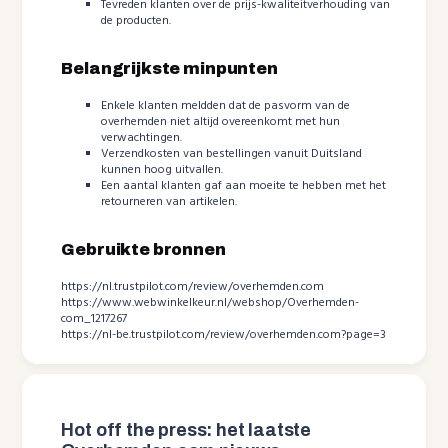
Tevreden klanten over de prijs-kwaliteitverhouding van
de producten.
Belangrijkste minpunten
Enkele klanten meldden dat de pasvorm van de
overhemden niet altijd overeenkomt met hun
verwachtingen.
Verzendkosten van bestellingen vanuit Duitsland
kunnen hoog uitvallen.
Een aantal klanten gaf aan moeite te hebben met het
retourneren van artikelen.
Gebruikte bronnen
https://nl.trustpilot.com/review/overhemden.com
https://www.webwinkelkeur.nl/webshop/Overhemden-
com_1217267
https://nl-be.trustpilot.com/review/overhemden.com?page=3
Hot off the press: het laatste