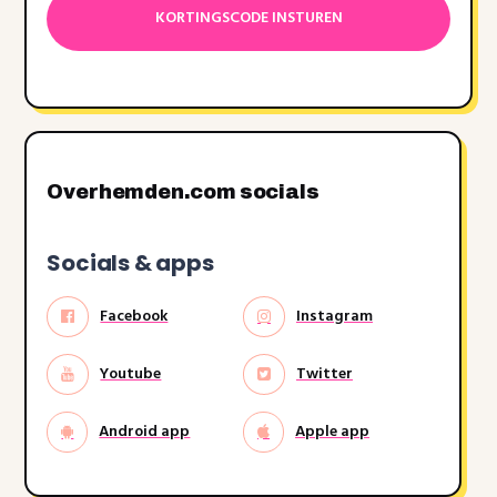
MM
dash
JJJJ
Overhemden.com socials
Socials & apps
Facebook
Instagram
Youtube
Twitter
Android app
Apple app