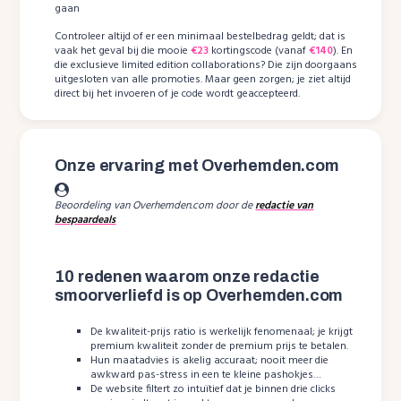
gaan
Controleer altijd of er een minimaal bestelbedrag geldt; dat is
vaak het geval bij die mooie
€23
kortingscode (vanaf
€140
). En
die exclusieve limited edition collaborations? Die zijn doorgaans
uitgesloten van alle promoties. Maar geen zorgen; je ziet altijd
direct bij het invoeren of je code wordt geaccepteerd.
Onze ervaring met Overhemden.com
Beoordeling van Overhemden.com door de
redactie van
bespaardeals
10 redenen waarom onze redactie
smoorverliefd is op Overhemden.com
De kwaliteit-prijs ratio is werkelijk fenomenaal; je krijgt
premium kwaliteit zonder de premium prijs te betalen.
Hun maatadvies is akelig accuraat; nooit meer die
awkward pas-stress in een te kleine pashokjes…
De website filtert zo intuïtief dat je binnen drie clicks