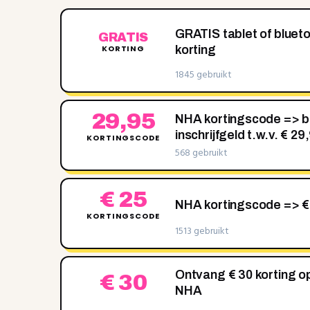
GRATIS tablet of bluet
GRATIS
KORTING
korting
1845 gebruikt
29,95
NHA kortingscode => b
inschrijfgeld t.w.v. € 29
KORTINGSCODE
568 gebruikt
€ 25
NHA kortingscode => 
KORTINGSCODE
1513 gebruikt
Ontvang € 30 korting op 
€ 30
NHA