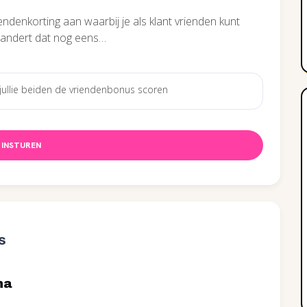
denkorting aan waarbij je als klant vrienden kunt
randert dat nog eens…
INSTUREN
s
na