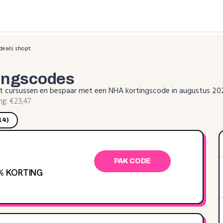
deals shopt.
ingscodes
met cursussen en bespaar met een NHA kortingscode in augustus 20
g: €23,47
14)
PAK CODE
‌% KORTING