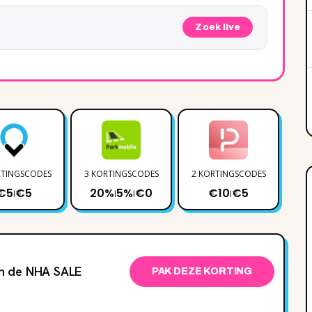
Zoek live
RTINGSCODES
3 KORTINGSCODES
2 KORTINGSCODES
4 
€5
€5
20%
5%
€0
€10
€5
|
|
|
|
in de NHA SALE
PAK DEZE KORTING