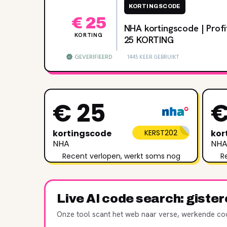
KORTINGSCODE
€ 25
NHA kortingscode | Prof
KORTING
25 KORTING
GEVERIFIEERD
1445 KEER GEBRUIKT
€ 25
€
kortingscode
KERST202
kor
NHA
NH
Recent verlopen, werkt soms nog
R
Live AI code search: giste
Onze tool scant het web naar verse, werkende cod