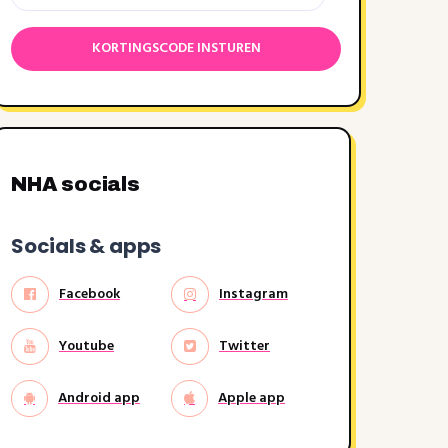
NHA socials
Socials & apps
Facebook
Instagram
Youtube
Twitter
Android app
Apple app