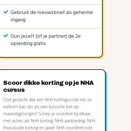
Gebruik de nieuwsbrief als geheime
ingang
Gun jezelf (of je partner) de 2e
opleiding gratis
KORTINGSCODES
3 KORTINGSCODES
1 KORTINGSCODE
3%
3%
3%
€0,99
€2,99
€0
10%
|
|
|
|
Scoor dikke korting op je NHA
cursus
Ooit gedacht dat een NHA kortingscode net zo
welkom kan zijn als een bossche bol op
maandagmorgen? Schep je voordeel bij elkaar
met acties als NHA korting, NHA aanbieding, NHA
thuisstudie korting en jawel: NHA voordeelcode.