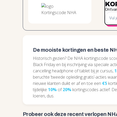
KO
Ontvan
De mooiste kortingen en beste N
Historisch gezien? De NHA kortingscode sco
Black Friday en bij inschrijving via speciale ac
cancelling headphone of tablet bij je cursus,
beruchte ‘tweede opleiding gratis’-acties wa
nieuwe klanten duikt er af en toe een
€5
korti
tijdelijke
10%
of
20%
kortingscodes actief. De e
loeren, dus.
Probeer ook deze recent
verlopen NH