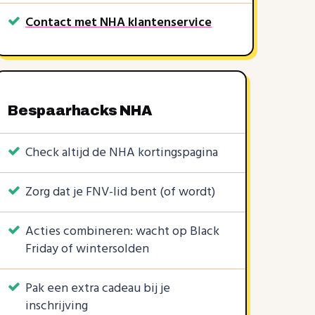
Contact met NHA klantenservice
Bespaarhacks NHA
€ 25
Check altijd de NHA kortingspagina
12%NHA4F
kortingscode
Blackfri
Zorg dat je FNV-lid bent (of wordt)
NHA
rkt soms nog
Recent verlopen, werkt soms nog
Acties combineren: wacht op Black
Friday of wintersolden
Pak een extra cadeau bij je
inschrijving