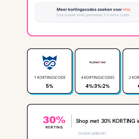
Meer kortingscodes zoeken voor
nha
Live zoeken vindt gemiddeld 3-5 extra codes
1 KORTINGSCODE
4 KORTINGSCODES
2 KO
5%
4%
3%
2%
|
|
30%
Shop met 30‌% KORTING 
KORTING
25 KEER GEBRUIKT