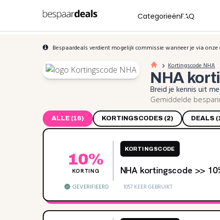
Categorieën
FAQ
Bespaardeals verdient mogelijk commissie wanneer je via onze 
Kortingscode NHA
NHA
kort
Breid je kennis uit 
Gemiddelde besparin
ALLE (16)
KORTINGSCODES (2)
DEALS (
KORTINGSCODE
10%
NHA kortingscode >> 10
KORTING
GEVERIFIEERD
1057 KEER GEBRUIKT