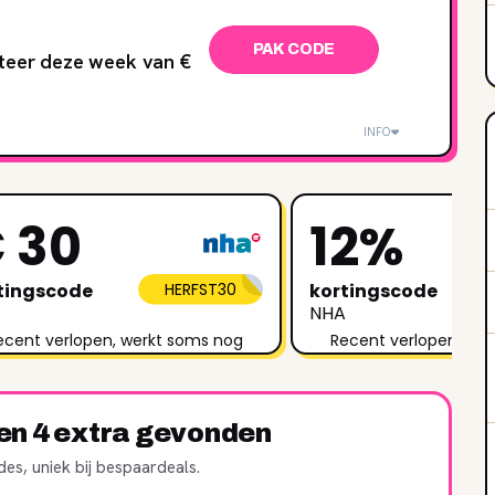
PAK CODE
iteer deze week van €
INFO
 30
12%
tingscode
HERFST30
kortingscode
A
NHA
ecent verlopen, werkt soms nog
Recent verlopen, we
ren 4 extra gevonden
es, uniek bij bespaardeals.