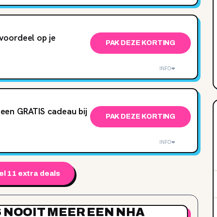
voordeel op je
PAK DEZE KORTING
INFO
een GRATIS cadeau bij
PAK DEZE KORTING
INFO
l 11 extra deals
S NOOIT MEER EEN NHA