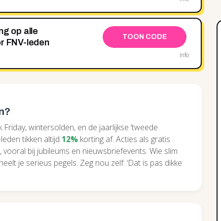
ng op alle
TOON CODE
or FNV-leden
Info
en?
k Friday, wintersolden, en de jaarlijkse ’tweede
leden tikken altijd
12%
korting af. Acties als gratis
vooral bij jubileums en nieuwsbriefevents. Wie slim
elt je serieus pegels. Zeg nou zelf: ‘Dat is pas dikke