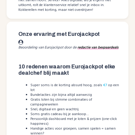
niet samen hoort. Service? Alles digitaal; als je ergens niet
uitkomt, rolt de klantenservice relatief snel je inbox in.
Kokkerellen met korting, maar niet overdrijven!
Onze ervaring met Eurojackpot
Beoordeling van Eurojackpot door de
redactie van bespaardeals
10 redenen waarom Eurojackpot elke
dealchef blij maakt
Super soms is de korting absurd hoog, zoals
€7
op een
lot
Bundelacties zijn bijna altijd aanwezig
Gratis loten bij slimme combinaties of
campagneweken
Snel, digitaal en geen wachtrij
Soms gratis cadeau bij je aankoop…
Persoonlijk dashboard met je loten & prijzen (one-click
happiness)
Handige acties voor groepen; samen spelen = samen
winnen?