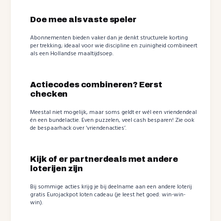
Doe mee als vaste speler
Abonnementen bieden vaker dan je denkt structurele korting
per trekking; ideaal voor wie discipline en zuinigheid combineert
als een Hollandse maaltijdsoep.
Actiecodes combineren? Eerst
checken
Meestal niet mogelijk, maar soms geldt er wél een vriendendeal
én een bundelactie. Even puzzelen, veel cash besparen! Zie ook
de bespaarhack over ‘vriendenacties’.
Kijk of er partnerdeals met andere
loterijen zijn
Bij sommige acties krijg je bij deelname aan een andere loterij
gratis Eurojackpot loten cadeau (je leest het goed: win-win-
win).