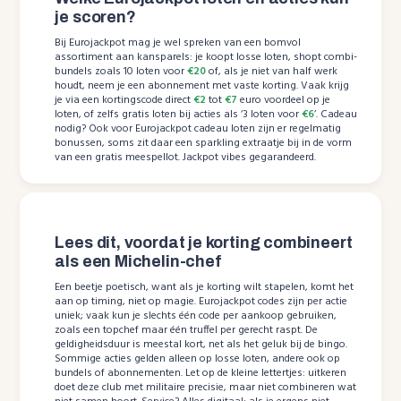
je scoren?
Bij Eurojackpot mag je wel spreken van een bomvol
assortiment aan kansparels: je koopt losse loten, shopt combi-
bundels zoals 10 loten voor
€20
of, als je niet van half werk
houdt, neem je een abonnement met vaste korting. Vaak krijg
je via een kortingscode direct
€2
tot
€7
euro voordeel op je
loten, of zelfs gratis loten bij acties als ‘3 loten voor
€6
’. Cadeau
nodig? Ook voor Eurojackpot cadeau loten zijn er regelmatig
bonussen, soms zit daar een sparkling extraatje bij in de vorm
van een gratis meespellot. Jackpot vibes gegarandeerd.
Lees dit, voordat je korting combineert
als een Michelin-chef
Een beetje poetisch, want als je korting wilt stapelen, komt het
aan op timing, niet op magie. Eurojackpot codes zijn per actie
uniek; vaak kun je slechts één code per aankoop gebruiken,
zoals een topchef maar één truffel per gerecht raspt. De
geldigheidsduur is meestal kort, net als het geluk bij de bingo.
Sommige acties gelden alleen op losse loten, andere ook op
bundels of abonnementen. Let op de kleine lettertjes: uitkeren
doet deze club met militaire precisie, maar niet combineren wat