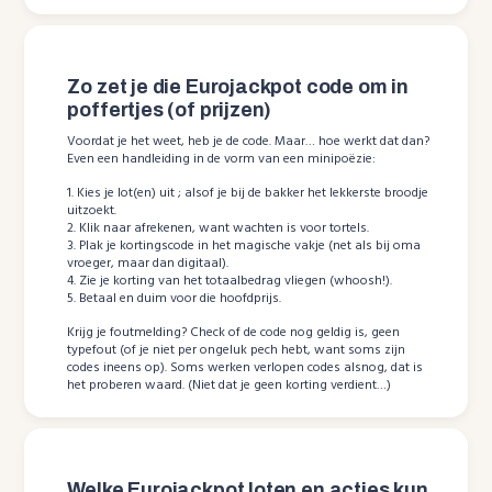
Zo zet je die Eurojackpot code om in
poffertjes (of prijzen)
Voordat je het weet, heb je de code. Maar… hoe werkt dat dan?
Even een handleiding in de vorm van een minipoëzie:
1. Kies je lot(en) uit ; alsof je bij de bakker het lekkerste broodje
uitzoekt.
2. Klik naar afrekenen, want wachten is voor tortels.
3. Plak je kortingscode in het magische vakje (net als bij oma
vroeger, maar dan digitaal).
4. Zie je korting van het totaalbedrag vliegen (whoosh!).
5. Betaal en duim voor die hoofdprijs.
Krijg je foutmelding? Check of de code nog geldig is, geen
typefout (of je niet per ongeluk pech hebt, want soms zijn
codes ineens op). Soms werken verlopen codes alsnog, dat is
het proberen waard. (Niet dat je geen korting verdient…)
Welke Eurojackpot loten en acties kun