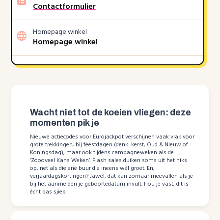
Contactformulier
Homepage winkel
Homepage winkel
Wacht niet tot de koeien vliegen: deze
momenten pik je
Nieuwe actiecodes voor Eurojackpot verschijnen vaak vlak voor
grote trekkingen, bij feestdagen (denk: kerst, Oud & Nieuw of
Koningsdag), maar ook tijdens campagneweken als de
‘Zoooveel Kans Weken’. Flash sales duiken soms uit het niks
op, net als die ene buur die ineens wél groet. En,
verjaardagskortingen? Jawel, dat kan zomaar meevallen als je
bij het aanmelden je geboortedatum invult. Hou je vast, dit is
écht pas sjiek!