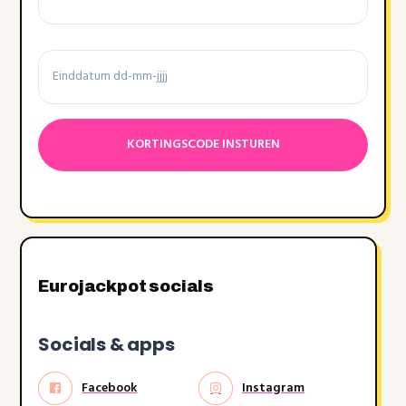
voorwaarden
Einddatum
Datumnotatie:DD
dash
MM
dash
JJJJ
Eurojackpot socials
Socials & apps
Facebook
Instagram