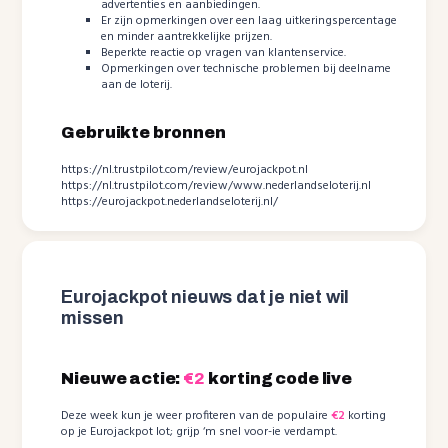
advertenties en aanbiedingen.
Er zijn opmerkingen over een laag uitkeringspercentage
en minder aantrekkelijke prijzen.
Beperkte reactie op vragen van klantenservice.
Opmerkingen over technische problemen bij deelname
aan de loterij.
Gebruikte bronnen
https://nl.trustpilot.com/review/eurojackpot.nl
https://nl.trustpilot.com/review/www.nederlandseloterij.nl
https://eurojackpot.nederlandseloterij.nl/
Eurojackpot nieuws dat je niet wil
missen
Nieuwe actie:
€2
korting code live
Deze week kun je weer profiteren van de populaire
€2
korting
op je Eurojackpot lot; grijp ‘m snel voor-ie verdampt.