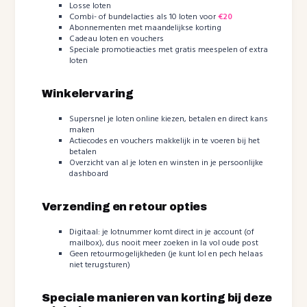
Losse loten
Combi- of bundelacties als 10 loten voor
€20
Abonnementen met maandelijkse korting
Cadeau loten en vouchers
Speciale promotieacties met gratis meespelen of extra
loten
Winkelervaring
Supersnel je loten online kiezen, betalen en direct kans
maken
Actiecodes en vouchers makkelijk in te voeren bij het
betalen
Overzicht van al je loten en winsten in je persoonlijke
dashboard
Verzending en retour opties
Digitaal: je lotnummer komt direct in je account (of
mailbox), dus nooit meer zoeken in la vol oude post
Geen retourmogelijkheden (je kunt lol en pech helaas
niet terugsturen)
Speciale manieren van korting bij deze