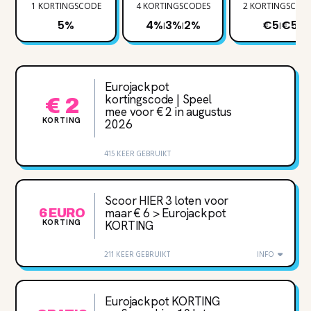
1 KORTINGSCODE
4 KORTINGSCODES
2 KORTINGSCOD
5%
4%
3%
2%
€5
€5
|
|
|
Eurojackpot
kortingscode | Speel
€ 2
mee voor € 2 in augustus
KORTING
2026
415 KEER GEBRUIKT
Scoor HIER 3 loten voor
maar € 6 > Eurojackpot
6 EURO
KORTING
KORTING
211 KEER GEBRUIKT
INFO
Eurojackpot KORTING