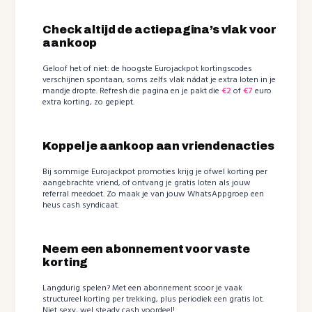
Check altijd de actiepagina’s vlak voor
aankoop
Geloof het of niet: de hoogste Eurojackpot kortingscodes
verschijnen spontaan, soms zelfs vlak nádat je extra loten in je
mandje dropte. Refresh die pagina en je pakt die
€2
of
€7
euro
extra korting, zo gepiept.
Koppel je aankoop aan vriendenacties
Bij sommige Eurojackpot promoties krijg je ofwel korting per
aangebrachte vriend, of ontvang je gratis loten als jouw
referral meedoet. Zo maak je van jouw WhatsAppgroep een
heus cash syndicaat.
Neem een abonnement voor vaste
korting
Langdurig spelen? Met een abonnement scoor je vaak
structureel korting per trekking, plus periodiek een gratis lot.
Niet sexy, wel steady cash voordeel!