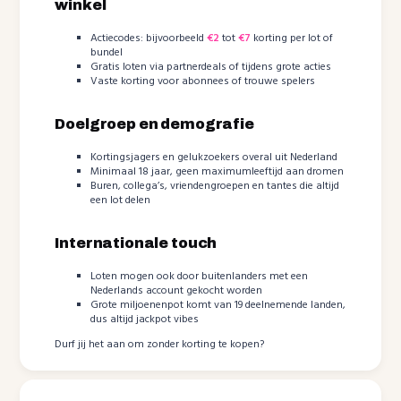
winkel
Actiecodes: bijvoorbeeld
€2
tot
€7
korting per lot of
bundel
Gratis loten via partnerdeals of tijdens grote acties
Vaste korting voor abonnees of trouwe spelers
Doelgroep en demografie
Kortingsjagers en gelukzoekers overal uit Nederland
Minimaal 18 jaar, geen maximumleeftijd aan dromen
Buren, collega’s, vriendengroepen en tantes die altijd
een lot delen
Internationale touch
Loten mogen ook door buitenlanders met een
Nederlands account gekocht worden
Grote miljoenenpot komt van 19 deelnemende landen,
dus altijd jackpot vibes
Durf jij het aan om zonder korting te kopen?