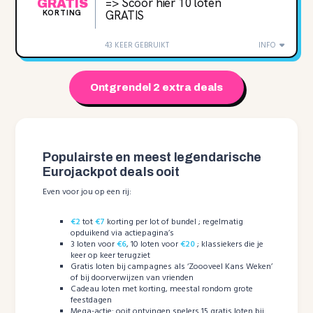
=> Scoor hier 10 loten
GRATIS
KORTING
GRATIS
43 KEER GEBRUIKT
INFO
Ontgrendel 2 extra deals
Populairste en meest legendarische
Eurojackpot deals ooit
Even voor jou op een rij:
€2
tot
€7
korting per lot of bundel ; regelmatig
opduikend via actiepagina’s
3 loten voor
€6
, 10 loten voor
€20
; klassiekers die je
keer op keer terugziet
Gratis loten bij campagnes als ‘Zoooveel Kans Weken’
of bij doorverwijzen van vrienden
Cadeau loten met korting, meestal rondom grote
feestdagen
Mega-actie: ooit ontvingen spelers 15 gratis loten bij