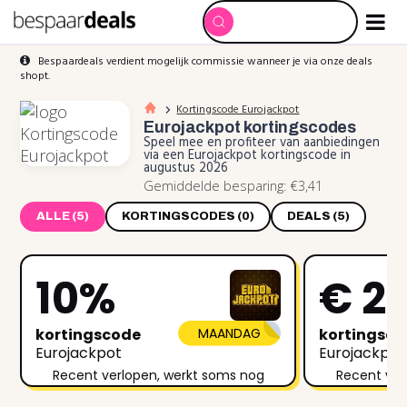
Bespaardeals verdient mogelijk commissie wanneer je via onze deals
shopt.
Kortingscode Eurojackpot
Eurojackpot
kortingscodes
Speel mee en profiteer van aanbiedingen
via een Eurojackpot kortingscode in
augustus 2026
Gemiddelde besparing: €3,41
ALLE (5)
KORTINGSCODES (0)
DEALS (5)
10%
€ 2
kortingscode
MAANDAG
kortingsc
Eurojackpot
Eurojackpot
Recent verlopen, werkt soms nog
Recent ver