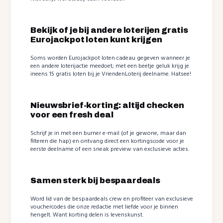
Bekijk of je bij andere loterijen gratis
Eurojackpot loten kunt krijgen
Soms worden Eurojackpot loten cadeau gegeven wanneer je
een andere loterijactie meedoet; met een beetje geluk krijg je
ineens 15 gratis loten bij je VriendenLoterij deelname. Hatsee!
Nieuwsbrief-korting: altijd checken
voor een fresh deal
Schrijf je in met een burner e-mail (of je gewone, maar dan
filteren die hap) en ontvang direct een kortingscode voor je
eerste deelname of een sneak preview van exclusieve acties.
Samen sterk bij bespaardeals
Word lid van de bespaardeals crew en profiteer van exclusieve
vouchercodes die onze redactie met liefde voor je binnen
hengelt. Want korting delen is levenskunst.