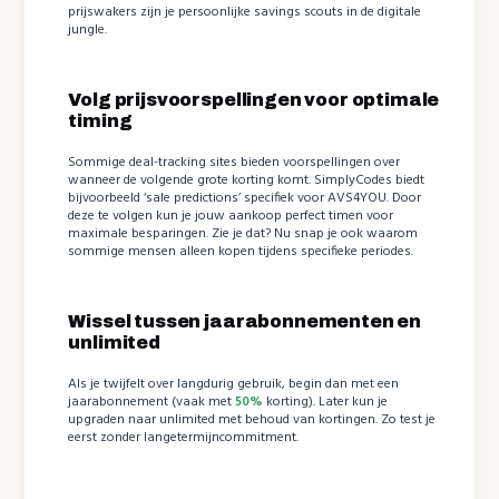
prijswakers zijn je persoonlijke savings scouts in de digitale
jungle.
Volg prijsvoorspellingen voor optimale
timing
Sommige deal-tracking sites bieden voorspellingen over
wanneer de volgende grote korting komt. SimplyCodes biedt
bijvoorbeeld ‘sale predictions’ specifiek voor AVS4YOU. Door
deze te volgen kun je jouw aankoop perfect timen voor
maximale besparingen. Zie je dat? Nu snap je ook waarom
sommige mensen alleen kopen tijdens specifieke periodes.
Wissel tussen jaarabonnementen en
unlimited
Als je twijfelt over langdurig gebruik, begin dan met een
jaarabonnement (vaak met
50%
korting). Later kun je
upgraden naar unlimited met behoud van kortingen. Zo test je
eerst zonder langetermijncommitment.