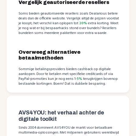
Vergelijk geautoriseerde resellers
Soms bieden geautoriseerde resellers zoals Dealarious betere
deals dan de officiële website. Vergelijk altijd de prijzen voordat
je koopt; het verschil kan oplopen tot
20%
extra korting. Weet
je nog wat er bij bespaarhacks stond over bundels? Resellers
bundelen soms meerdere pakketten voor extra waarde.
Overweeg alternatieve
betaalmethoden
Sommige betalingsproviders bieden cashback op digitale
aankopen. Door te betalen met specifieke creditcards of via
PayPal-promoties kun je nog eens 1-
5%
terugkrijgen bovenop
bestaande kortingen. Boem! Dat is dubbele besparing.
AVS4YOU: het verhaal achter de
digitale toolkit
Sinds 2004 domineert AVS4YOU de markt voor betaalbare
multimedia-oplossingen. Met miljoenen gebruikers wereldwijd