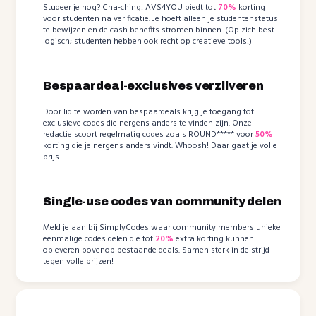
Studeer je nog? Cha-ching! AVS4YOU biedt tot
70%
korting
voor studenten na verificatie. Je hoeft alleen je studentenstatus
te bewijzen en de cash benefits stromen binnen. (Op zich best
logisch; studenten hebben ook recht op creatieve tools!)
Bespaardeal-exclusives verzilveren
Door lid te worden van bespaardeals krijg je toegang tot
exclusieve codes die nergens anders te vinden zijn. Onze
redactie scoort regelmatig codes zoals ROUND***** voor
50%
korting die je nergens anders vindt. Whoosh! Daar gaat je volle
prijs.
Single-use codes van community delen
Meld je aan bij SimplyCodes waar community members unieke
eenmalige codes delen die tot
20%
extra korting kunnen
opleveren bovenop bestaande deals. Samen sterk in de strijd
tegen volle prijzen!