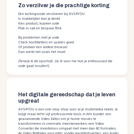
Zo verzilver je die prachtige korting
Een kortingscode verzilveren bij AVS4YOU
Is makkelijker dan je denkt
Kies product, kopieer code
Plak in vak en bespaar flink
Bij problemen met je code
Check hoofdletters en spaties goed
Of probeer een andere browser
Dan werkt het zoals het moet
(Terwijl ik dit opschrijf, zie ik voor me hoe je enthousiast die
code gaat invullen!)
Het digitale gereedschap dat je leven
upgreat
AVS4YOU is een one-stop shop voor al je multimedia needs. Je
krijgt maar liefst vijf professionele tools in één bundel: een
geavanceerde Video Editor om je home movies te
transformeren in cinematic meesterwerken; een Video
Converter die moeiteloos omgaat met meer dan 60 formaten;
de Video ReMaker voor edits zonder kwaliteitsverlies; een Audio