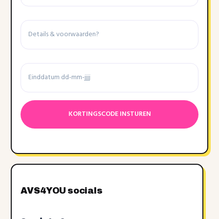
Details
&
voorwaarden
Einddatum
Datumnotatie:DD
dash
MM
dash
JJJJ
AVS4YOU socials