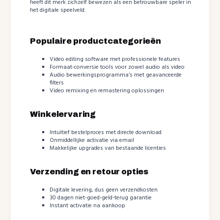
heeft dit merk zichzelf bewezen als een betrouwbare speler in
het digitale speelveld.
Populaire productcategorieën
Video editing software met professionele features
Formaat-conversie tools voor zowel audio als video
Audio bewerkingsprogramma’s met geavanceerde
filters
Video remixing en remastering oplossingen
Winkelervaring
Intuïtief bestelproces met directe download
Onmiddellijke activatie via email
Makkelijke upgrades van bestaande licenties
Verzending en retour opties
Digitale levering, dus geen verzendkosten
30 dagen niet-goed-geld-terug garantie
Instant activatie na aankoop