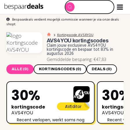
Bespaardeals verdient mogelijk commissie wanneer je via onze deals
shopt.
Kortingscode AVS4YOU
AVS4YOU
kortingscodes
Claim jouw exclusieve AVS4YOU
kortingscode en bespaar tot 83% in
augustus 2026
Gemiddelde besparing: €47,83
ALLE (0)
KORTINGSCODES (0)
DEALS (0)
30%
30
kortingscode
AVEditor
kortingsc
AVS4YOU
AVS4YOU
Recent verlopen, werkt soms nog
Recent ver