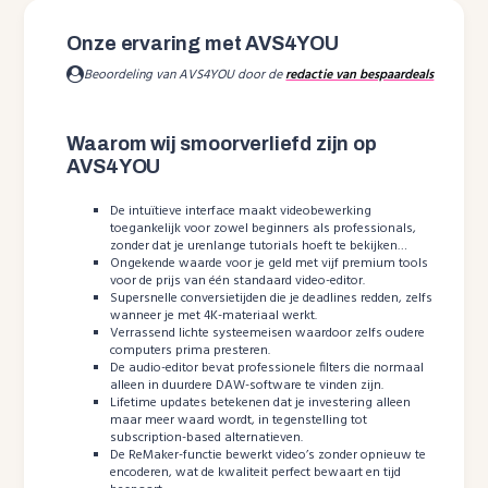
Onze ervaring met AVS4YOU
Beoordeling van AVS4YOU door de
redactie van bespaardeals
Waarom wij smoorverliefd zijn op
AVS4YOU
De intuïtieve interface maakt videobewerking
toegankelijk voor zowel beginners als professionals,
zonder dat je urenlange tutorials hoeft te bekijken…
Ongekende waarde voor je geld met vijf premium tools
voor de prijs van één standaard video-editor.
Supersnelle conversietijden die je deadlines redden, zelfs
wanneer je met 4K-materiaal werkt.
Verrassend lichte systeemeisen waardoor zelfs oudere
computers prima presteren.
De audio-editor bevat professionele filters die normaal
alleen in duurdere DAW-software te vinden zijn.
Lifetime updates betekenen dat je investering alleen
maar meer waard wordt, in tegenstelling tot
subscription-based alternatieven.
De ReMaker-functie bewerkt video’s zonder opnieuw te
encoderen, wat de kwaliteit perfect bewaart en tijd