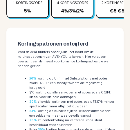
1 KORTINGSCODE
4 KORTINGSCODES
2 KORTINGSCOD
5%
4%
3%
2%
€5
€5
|
|
|
Kortingspatronen ontcijferd
Voor de deal-hunters onder jullie: het loont om de
kortingspatronen van AVS4YOU te kennen. Hier volgt een
overzicht van de meest voorkomende kortingsacties die we
hebben gezien:
50%
korting op Unlimited Subscriptions met codes
zoals D25UP: een steady favorite die regelmatig
terugkeert
$10 korting op alle aankopen met codes zoals GGIFT:
ideaal voor kleinere aankopen
20%
sitewide kortingen met codes zoals F537N: minder
spectaculair maar altijd betrouwbaar
83%
korting op bundels tijdens seizoensuitverkopen:
een zeldzame maar waardevolle vangst
70%
studentenkorting na verificatie: consistent
beschikbaar voor studenten
Extra
30%
korting bovenop bestaande kortingen tijdens