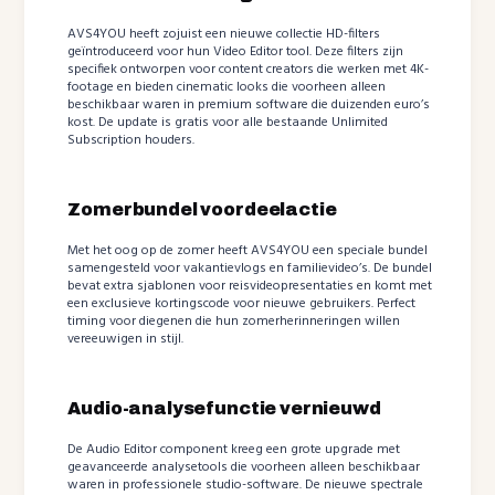
AVS4YOU heeft zojuist een nieuwe collectie HD-filters
geïntroduceerd voor hun Video Editor tool. Deze filters zijn
specifiek ontworpen voor content creators die werken met 4K-
footage en bieden cinematic looks die voorheen alleen
beschikbaar waren in premium software die duizenden euro’s
kost. De update is gratis voor alle bestaande Unlimited
Subscription houders.
Zomerbundel voordeelactie
Met het oog op de zomer heeft AVS4YOU een speciale bundel
samengesteld voor vakantievlogs en familievideo’s. De bundel
bevat extra sjablonen voor reisvideopresentaties en komt met
een exclusieve kortingscode voor nieuwe gebruikers. Perfect
timing voor diegenen die hun zomerherinneringen willen
vereeuwigen in stijl.
Audio-analysefunctie vernieuwd
De Audio Editor component kreeg een grote upgrade met
geavanceerde analysetools die voorheen alleen beschikbaar
waren in professionele studio-software. De nieuwe spectrale