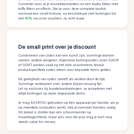
Converter voor al je muziekbestanden; en een Audio Editor met
toffe filters en effects. Stel je voor: deze complete toolkit,
normaal een small fortune, nu beschikbaar met kortingen tot
wel
83%
via onze vouchers. Ja, echt waar.
De small print over je discount
Combineren van codes kan een kunst zijn; sommige dansen
samen, andere weigeren. Algemene kortingscodes zoals D25UP
of GGIFT werken vaak op het hele assortiment, terwijl
productspecifieke codes alleen voor bepaalde items gelden.
De geldigheid van codes zweeft als wolken door de tijd;
Sommige verdwijnen snel, andere blijven eeuwig fijn.
Let op exclusies bij bundelaanbiedingen: ze accepteren niet
altijd kortingen op reeds afgeprijsde items.
Je mag AVS4YOU gebruiken op één apparaat per licentie; als je
op meerdere computers werkt, heb je evenveel licenties nodig.
Dit beleid is strikter dan een schoolmeester op
maandagochtend, maar ach; voor die prijs krijg je toch nog
steeds value for money.