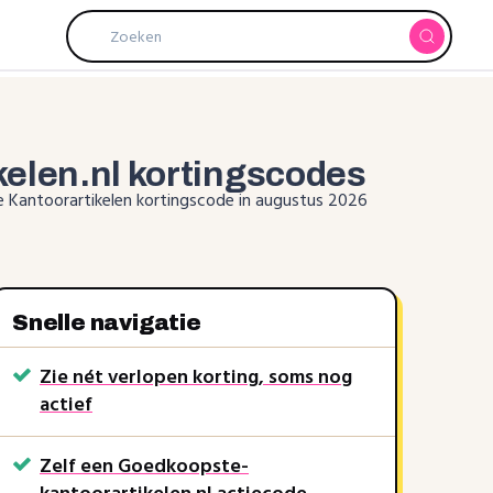
kelen.nl
kortingscodes
Kantoorartikelen kortingscode in augustus 2026
Snelle navigatie
5%
Zie nét verlopen korting, soms nog
5EuroVoo
kortingscode
5EuroVoo
actief
Goedkoopste-
kantoorartikelen.nl
Zelf een Goedkoopste-
rkt soms nog
Recent verlopen, werkt soms nog