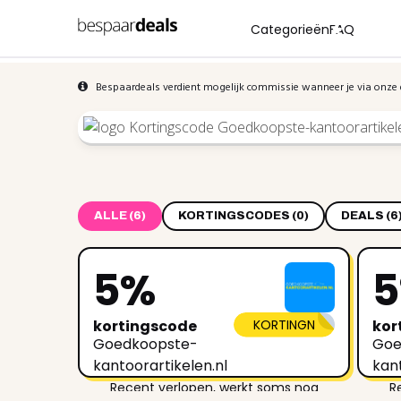
Categorieën
FAQ
Bespaardeals verdient mogelijk commissie wanneer je via onze 
ALLE (6)
KORTINGSCODES (0)
DEALS (6
5%
kortingscode
KORTINGN
kor
Goedkoopste-
Goe
kantoorartikelen.nl
kant
Recent verlopen, werkt soms nog
R