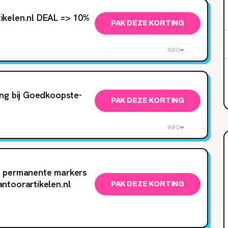
kelen.nl DEAL => 10%
PAK DEZE KORTING
INFO
ng bij Goedkoopste-
PAK DEZE KORTING
INFO
t permanente markers
ntoorartikelen.nl
PAK DEZE KORTING