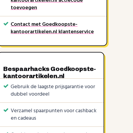
kantoorartikelen.nl actiecode
toevoegen
Contact met Goedkoopste-
kantoorartikelen.nl klantenservice
Bespaarhacks Goedkoopste-
kantoorartikelen.nl
Gebruik de laagste prijsgarantie voor
dubbel voordeel
KORTINGSCODES
1 KORTINGSCODE
4 KORTINGSCODES
Verzamel spaarpunten voor cashback
5%
5%
5%
5%
4%
3%
2%
|
|
|
|
en cadeaus