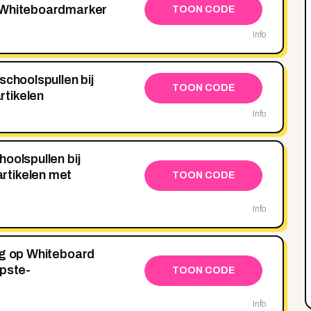
 Whiteboardmarker
TOON CODE
Info
schoolspullen bij
TOON CODE
tikelen
Info
oolspullen bij
rtikelen met
TOON CODE
Info
ng op Whiteboard
opste-
TOON CODE
Info