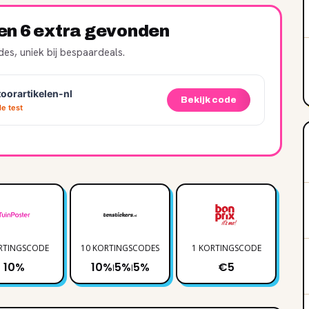
ren 6 extra gevonden
es, uniek bij bespaardeals.
oorartikelen-nl
Bekijk code
e test
RTINGSCODE
10 KORTINGSCODES
1 KORTINGSCODE
3 
10%
10%
5%
5%
€5
|
|