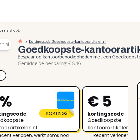
deals shopt.
Kortingscode Goedkoopste-kantoorartikelen.nl
Goedkoopste-kantoorarti
Bespaar op kantoorbenodigdheden met een Goedkoopste 
Gemiddelde besparing: € 8,46
)
5%
€ 5
tingscode
KORTING3
kortingscode
dkoopste-
Goedkoopste-
oorartikelen.nl
kantoorartikelen.nl
ecent verlopen, werkt soms nog
Recent verlopen, we