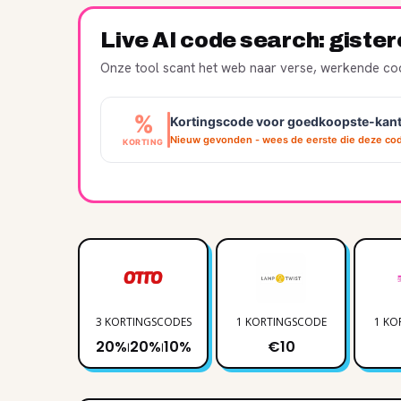
Live AI code search: giste
Onze tool scant het web naar verse, werkende cod
%
Kortingscode voor goedkoopste-kant
Nieuw gevonden - wees de eerste die deze cod
KORTING
3 KORTINGSCODES
1 KORTINGSCODE
1 KO
20%
20%
10%
€10
|
|