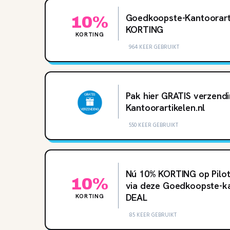
Goedkoopste-Kantoorarti
10%
KORTING
KORTING
964 KEER GEBRUIKT
Pak hier GRATIS verzendi
Kantoorartikelen.nl
550 KEER GEBRUIKT
Nú 10‌% KORTING op Pilo
10%
via deze Goedkoopste-ka
DEAL
KORTING
85 KEER GEBRUIKT