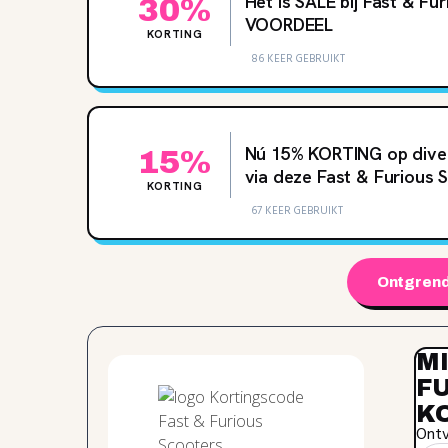
Het is SALE bij Fast & Fu
30%
VOORDEEL
KORTING
86 KEER GEBRUIKT
Nú 15‌% KORTING op div
15%
via deze Fast & Furious
KORTING
67 KEER GEBRUIKT
Ontgrend
MI
F
K
Ontv