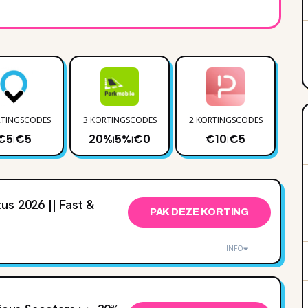
RTINGSCODES
3 KORTINGSCODES
2 KORTINGSCODES
7 
€5
€5
20%
5%
€0
€10
€5
|
|
|
|
us 2026 || Fast &
PAK DEZE KORTING
INFO