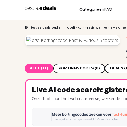
Categorieën
FAQ
Bespaardeals verdient mogelijk commissie wanneer je via onze 
ALLE (11)
KORTINGSCODES (0)
DEALS (
Live AI code search: giste
Onze tool scant het web naar verse, werkende cod
Meer kortingscodes zoeken voor
fast-fu
Live zoeken vindt gemiddeld 3-5 extra codes