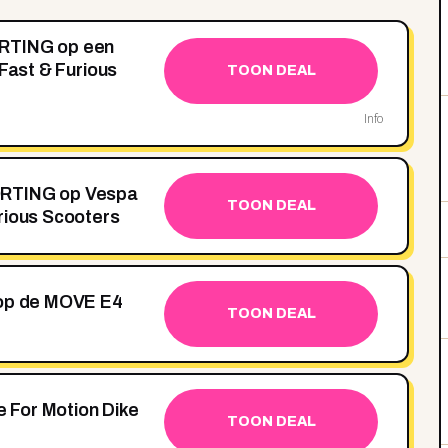
ORTING op een
 Fast & Furious
TOON DEAL
Info
ORTING op Vespa
TOON DEAL
rious Scooters
 op de MOVE E4
TOON DEAL
de For Motion Dike
TOON DEAL