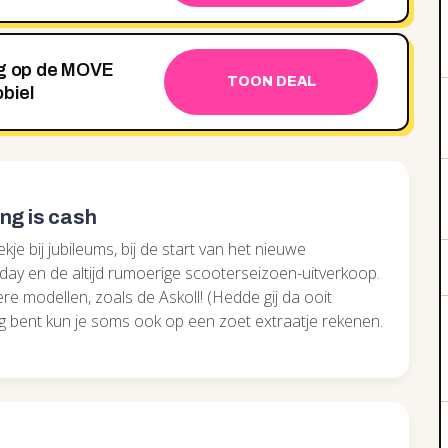
ng op de MOVE
TOON DEAL
biel
ng is cash
kje bij jubileums, bij de start van het nieuwe
iday en de altijd rumoerige scooterseizoen-uitverkoop.
e modellen, zoals de Askoll! (Hedde gij da ooit
arig bent kun je soms ook op een zoet extraatje rekenen.