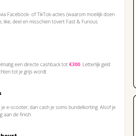
 via Facebook- of TikTok-acties (waarom moeilijk doen
e, like, deel en misschien tovert Fast & Furious
lmatig een directe cashback tot
€300
. Letterlijk geld
hten tot je grijs wordt.
s
j je e-scooter, dan cash je soms bundelkorting. Alsof je
 aan de finish.