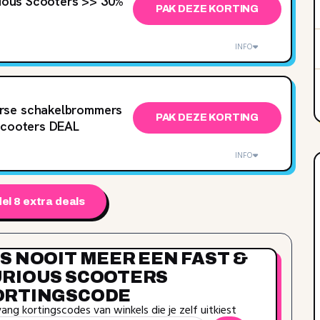
rious Scooters >> 30‌%
PAK DEZE KORTING
INFO
erse schakelbrommers
PAK DEZE KORTING
 Scooters DEAL
INFO
el 8 extra deals
S NOOIT MEER EEN FAST &
URIOUS SCOOTERS
ORTINGSCODE
ang kortingscodes van winkels die je zelf uitkiest