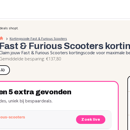
deals shopt.
Kortingscode Fast & Furious Scooters
Fast & Furious Scooters
korti
Claim jouw Fast & Furious Scooters kortingscode voor maximale b
Gemiddelde besparing: €137,80
11)
ren 5 extra gevonden
es, uniek bij bespaardeals.
rious-scooters
Zoek live