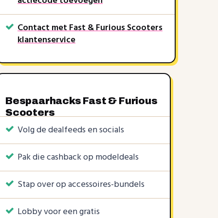
actiecode toevoegen
Contact met Fast & Furious Scooters
klantenservice
KORTINGSCODES
2 KORTINGSCODES
3 KORTINGSCODES
€7
€5
€10
10%
€25
€0,99
€2,99
€0
|
|
|
|
|
Bespaarhacks Fast & Furious
Scooters
Volg de dealfeeds en socials
Pak die cashback op modeldeals
Stap over op accessoires-bundels
Lobby voor een gratis