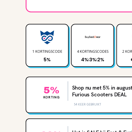
1 KORTINGSCODE
4 KORTINGSCODES
2 KO
5%
4%
3%
2%
|
|
Shop nu met 5‌% in august
5%
Furious Scooters DEAL
KORTING
54 KEER GEBRUIKT