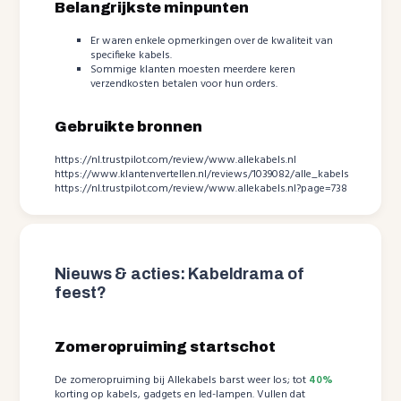
Belangrijkste minpunten
Er waren enkele opmerkingen over de kwaliteit van
specifieke kabels.
Sommige klanten moesten meerdere keren
verzendkosten betalen voor hun orders.
Gebruikte bronnen
https://nl.trustpilot.com/review/www.allekabels.nl
https://www.klantenvertellen.nl/reviews/1039082/alle_kabels
https://nl.trustpilot.com/review/www.allekabels.nl?page=738
Nieuws & acties: Kabeldrama of
feest?
Zomeropruiming startschot
De zomeropruiming bij Allekabels barst weer los; tot
40%
korting op kabels, gadgets en led-lampen. Vullen dat