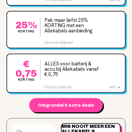
1711 KEER GEBRUIKT
INFO
Pak maar liefst 25%
25%
KORTING met een
Allekabels aanbieding
KORTING
1161 KEER GEBRUIKT
€
ALLES voor batterij &
accu bij Allekabels vanaf
0,75
€ 0,75
KORTING
379 KEER GEBRUIKT
INFO
Ontgrendel 6 extra deals
MIS NOOIT MEER EEN
ALLEKABELS