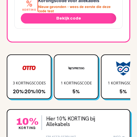
Kortingscode voor allekabels
%
Nieuw gevonden - wees de eerste die deze
KORTING
code test
Bekijk code
3 KORTINGSCODES
1 KORTINGSCODE
1 KORTINGSCOD
20%
20%
10%
5%
5%
|
|
Hier 10% KORTING bij
10%
Allekabels
KORTING