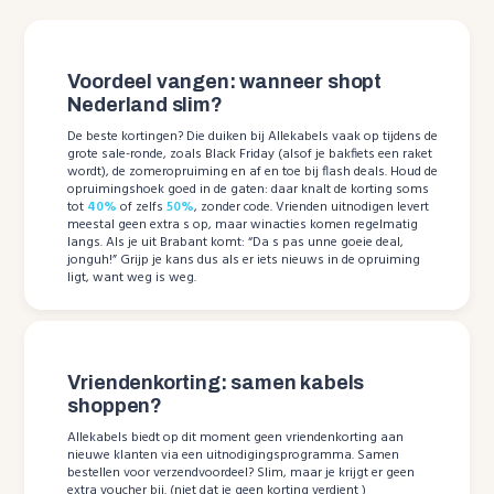
Voordeel vangen: wanneer shopt
Nederland slim?
De beste kortingen? Die duiken bij Allekabels vaak op tijdens de
grote sale-ronde, zoals Black Friday (alsof je bakfiets een raket
wordt), de zomeropruiming en af en toe bij flash deals. Houd de
opruimingshoek goed in de gaten: daar knalt de korting soms
tot
40%
of zelfs
50%
, zonder code. Vrienden uitnodigen levert
meestal geen extra s op, maar winacties komen regelmatig
langs. Als je uit Brabant komt: “Da s pas unne goeie deal,
jonguh!” Grijp je kans dus als er iets nieuws in de opruiming
ligt, want weg is weg.
Vriendenkorting: samen kabels
shoppen?
Allekabels biedt op dit moment geen vriendenkorting aan
nieuwe klanten via een uitnodigingsprogramma. Samen
bestellen voor verzendvoordeel? Slim, maar je krijgt er geen
extra voucher bij. (niet dat je geen korting verdient )