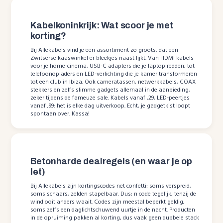
Kabelkoninkrijk: Wat scoor je met
korting?
Bij Allekabels vind je een assortiment zo groots, dat een
Zwitserse kaaswinkel er bleekjes naast lijkt. Van HDMI kabels
voor je home-cinema, USB-C adapters die je laptop redden, tot
telefoonopladers en LED-verlichting die je kamer transformeren
tot een club in Ibiza. Ook cameratassen, netwerkkabels, COAX
stekkers en zelfs slimme gadgets allemaal in de aanbieding,
zeker tijdens de fameuze sale. Kabels vanaf ,29, LED-peertjes
vanaf ,99: het is elke dag uitverkoop. Echt, je gadgetkist loopt
spontaan over. Kassa!
Betonharde dealregels (en waar je op
let)
Bij Allekabels zijn kortingscodes net confetti: soms verspreid,
soms schaars, zelden stapelbaar. Dus; n code tegelijk, tenzij de
wind ooit anders waait. Codes zijn meestal beperkt geldig,
soms zelfs een daglichtschuwend uurtje in de nacht. Producten
in de opruiming pakken al korting, dus vaak geen dubbele stack