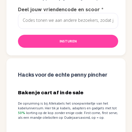
Deel jouw vriendencode en scoor
*
INSTUREN
Hacks voor de echte penny pincher
Baken je cart af in de sale
De opruiming is bij Allekabels het snoepwinkeltje van het
kabeluniversum. Hier tik je kabels, adapters en gadgets met tot
50%
korting op de kop zonder enige code. First come, first serve;
als een mandje oliebollen op Oudejaarsavond, op = op.