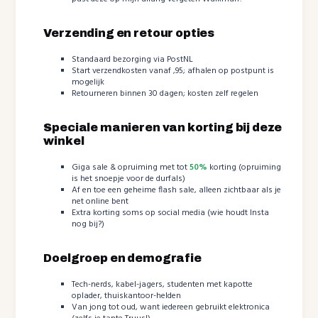
Verzending en retour opties
Standaard bezorging via PostNL
Start verzendkosten vanaf ,95; afhalen op postpunt is
mogelijk
Retourneren binnen 30 dagen; kosten zelf regelen
Speciale manieren van korting bij deze
winkel
Giga sale & opruiming met tot
50%
korting (opruiming
is het snoepje voor de durfals)
Af en toe een geheime flash sale, alleen zichtbaar als je
net online bent
Extra korting soms op social media (wie houdt Insta
nog bij?)
Doelgroep en demografie
Tech-nerds, kabel-jagers, studenten met kapotte
oplader, thuiskantoor-helden
Van jong tot oud, want iedereen gebruikt elektronica