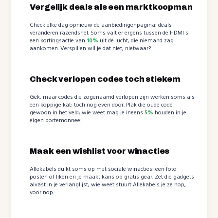
Vergelijk deals als een marktkoopman
Check elke dag opnieuw de aanbiedingenpagina: deals
veranderen razendsnel. Soms valt er ergens tussen de HDMI s
een kortingsactie van
10%
uit de lucht, die niemand zag
aankomen. Verspillen wil je dat niet, nietwaar?
Check verlopen codes toch stiekem
Gek, maar codes die zogenaamd verlopen zijn werken soms als
een koppige kat: toch nog even door. Plak die oude code
gewoon in het veld; wie weet mag je ineens
5%
houden in je
eigen portemonnee.
Maak een wishlist voor winacties
Allekabels duikt soms op met sociale winacties: een foto
posten of liken en je maakt kans op gratis gear. Zet die gadgets
alvast in je verlanglijst; wie weet stuurt Allekabels je ze hop,
voor nop.