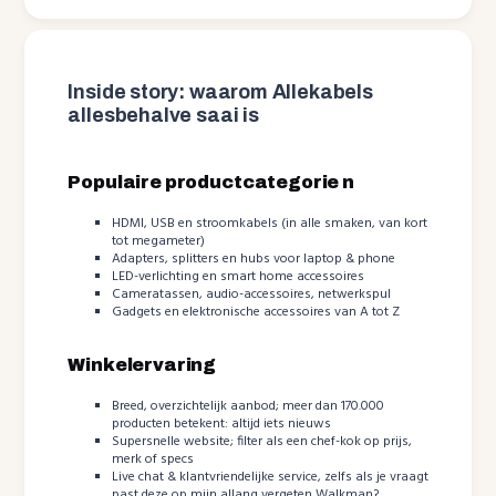
Inside story: waarom Allekabels
allesbehalve saai is
Populaire productcategorie n
HDMI, USB en stroomkabels (in alle smaken, van kort
tot megameter)
Adapters, splitters en hubs voor laptop & phone
LED-verlichting en smart home accessoires
Cameratassen, audio-accessoires, netwerkspul
Gadgets en elektronische accessoires van A tot Z
Winkelervaring
Breed, overzichtelijk aanbod; meer dan 170.000
producten betekent: altijd iets nieuws
Supersnelle website; filter als een chef-kok op prijs,
merk of specs
Live chat & klantvriendelijke service, zelfs als je vraagt
past deze op mijn allang vergeten Walkman?