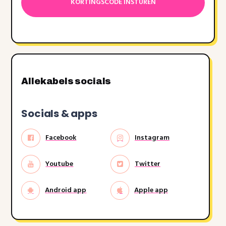
MM
dash
JJJJ
Allekabels socials
Socials & apps
Facebook
Instagram
Youtube
Twitter
Android app
Apple app