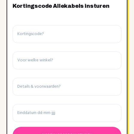
Kortingscode Allekabels insturen
Kortingscode
Winkel
Details
&
voorwaarden
Einddatum
Datumnotatie:DD
dash