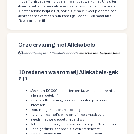
mogelijk niet stiekem proberen, want dat werkt niet. Uitsluiten
doen ze zelden, alleen als je een kabel voor half Europa bestelt.
Klantenservice helpt altijd, ook als je na vijf keer proberen nog
denkt dat het vast aan hun kant ligt. Poeha? Helemaal niet.
Gewoon duidelijk.
Onze ervaring met Allekabels
Beoordeling van Allekabels door de
redactie van bespaardeals
10 redenen waarom wij Allekabels-gek
zijn
Meer dan 170.000 producten (en ja, we hebben ze niet
allemaal geteld…)
Supersnelle levering, soms sneller dan je pincode
intoetsen
Opruiming met absurde kortingen
Huismerk dat zelfs bij je oma in de smaak valt
Steeds nieuwe gadgets in de shop
Betaalbare prijzen, zelfs voor de zuinigste Nederlander
Handige filters: shoppen als een sterrenchef
Klantenservice blijft rustig als jij w l panikeert