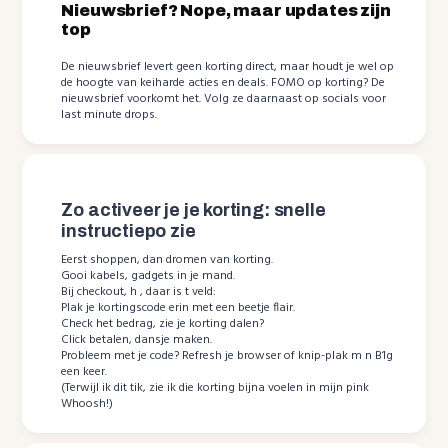
Nieuwsbrief? Nope, maar updates zijn
top
De nieuwsbrief levert geen korting direct, maar houdt je wel op
de hoogte van keiharde acties en deals. FOMO op korting? De
nieuwsbrief voorkomt het. Volg ze daarnaast op socials voor
last minute drops.
Zo activeer je je korting: snelle
instructiepo zie
Eerst shoppen, dan dromen van korting.
Gooi kabels, gadgets in je mand.
Bij checkout, h , daar is t veld:
Plak je kortingscode erin met een beetje flair.
Check het bedrag, zie je korting dalen?
Click betalen, dansje maken.
Probleem met je code? Refresh je browser of knip-plak m n B1g
een keer.
(Terwijl ik dit tik, zie ik die korting bijna voelen in mijn pink
Whoosh!)