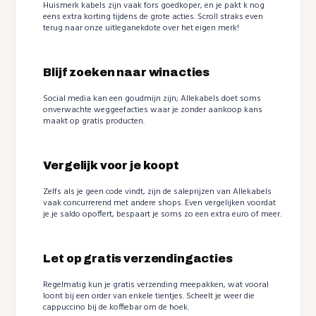
Huismerk kabels zijn vaak fors goedkoper, en je pakt k nog
eens extra korting tijdens de grote acties. Scroll straks even
terug naar onze uitleganekdote over het eigen merk!
Blijf zoeken naar winacties
Social media kan een goudmijn zijn; Allekabels doet soms
onverwachte weggeefacties waar je zonder aankoop kans
maakt op gratis producten.
Vergelijk voor je koopt
Zelfs als je geen code vindt, zijn de saleprijzen van Allekabels
vaak concurrerend met andere shops. Even vergelijken voordat
je je saldo opoffert, bespaart je soms zo een extra euro of meer.
Let op gratis verzendingacties
Regelmatig kun je gratis verzending meepakken, wat vooral
loont bij een order van enkele tientjes. Scheelt je weer die
cappuccino bij de koffiebar om de hoek.