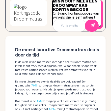
MIS NOOIT MEER EEN
DROOMMATRAS
KORTINGSCODE
Ontvang kortingscodes van
winkels die je zelf uitkiest
De meest lucrative Droommatras deals
door de tijd
In de wereld van matrassenkortingen heeft Droommatras een
interessant track record opgebouwd. Waar andere shops vaak
met vaste kortingscodes werken, zet Droommatras vooral in
op directe aanbiedingen zonder code.
De meest indrukwekkende deal die we ooit zagen? Een
gigantische
70%
korting op kindermatrassen; een absolute
jackpot voor ouders. (Niet dat je geen goede nachtrust voor je
kids gunt, maar tegen deze prijs slaap je zelf ook lekkerder).
Daarnaast is de
€50
korting op veel producten een regelmatig
terugkerende klassieker. Traagschuim matrassen springen er
ook uit met kortingen tot
60%
, terwijl matrastoppers soms tot