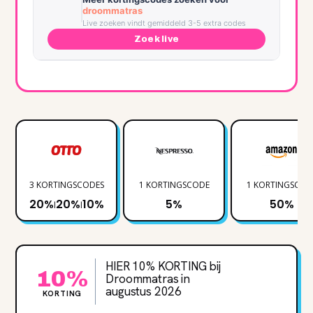
droommatras
Live zoeken vindt gemiddeld 3-5 extra codes
Zoek live
3 KORTINGSCODES
1 KORTINGSCODE
1 KORTINGSCOD
20%
20%
10%
5%
50%
|
|
HIER 10% KORTING bij
10%
Droommatras in
augustus 2026
KORTING