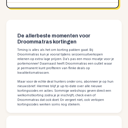
De allerbeste momenten voor
Droommatras kortingen
Timing is alles als het om korting pakken gaat. Bij
Droommatras kun je vooral tijdens seizoensuitverkopen
rekenen op extra lage prijzen. Da’s pas een mooi moatje voor je
portemonnee! Daarnaast heeft Droommatras een outlet waar
je permanent kunt profiteren van flinke deals op
kwaliteitsmatrassen.
Maar voor de echte deal hunters onder ons; abonneer je op hun
nieuwsbrief. Hiermee blijf je up-to-date over alle nieuwe
kortingscodes en acties. Sommige webshops geven direct een
welkomstkorting zodra je je inschrijft; check even of
Droommatras dat ook doet. En vergeet niet, ook verlopen
kortingscodes werken soms nog stiekem.