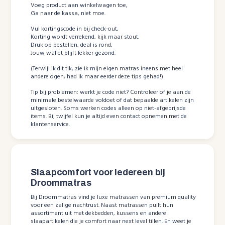
Voeg product aan winkelwagen toe,
Ga naar de kassa, niet moe.
Vul kortingscode in bij check-out,
Korting wordt verrekend, kijk maar stout.
Druk op bestellen, deal is rond,
Jouw wallet blijft lekker gezond.
(Terwijl ik dit tik, zie ik mijn eigen matras ineens met heel
andere ogen; had ik maar eerder deze tips gehad!)
Tip bij problemen: werkt je code niet? Controleer of je aan de
minimale bestelwaarde voldoet of dat bepaalde artikelen zijn
uitgesloten. Soms werken codes alleen op niet-afgeprijsde
items. Bij twijfel kun je altijd even contact opnemen met de
klantenservice.
Slaapcomfort voor iedereen bij
Droommatras
Bij Droommatras vind je luxe matrassen van premium quality
voor een zalige nachtrust. Naast matrassen puilt hun
assortiment uit met dekbedden, kussens en andere
slaapartikelen die je comfort naar next level tillen. En weet je