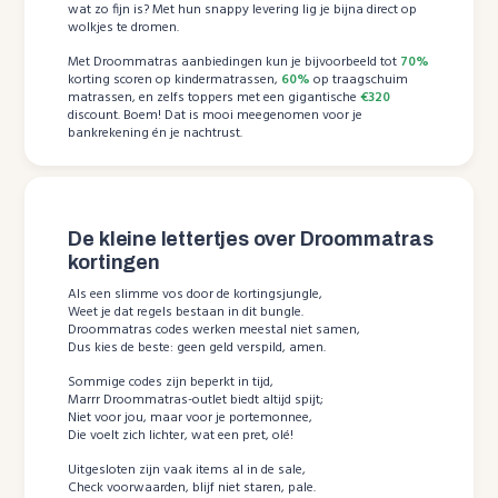
wat zo fijn is? Met hun snappy levering lig je bijna direct op
wolkjes te dromen.
Met Droommatras aanbiedingen kun je bijvoorbeeld tot
70%
korting scoren op kindermatrassen,
60%
op traagschuim
matrassen, en zelfs toppers met een gigantische
€320
discount. Boem! Dat is mooi meegenomen voor je
bankrekening én je nachtrust.
De kleine lettertjes over Droommatras
kortingen
Als een slimme vos door de kortingsjungle,
Weet je dat regels bestaan in dit bungle.
Droommatras codes werken meestal niet samen,
Dus kies de beste: geen geld verspild, amen.
Sommige codes zijn beperkt in tijd,
Marrr Droommatras-outlet biedt altijd spijt;
Niet voor jou, maar voor je portemonnee,
Die voelt zich lichter, wat een pret, olé!
Uitgesloten zijn vaak items al in de sale,
Check voorwaarden, blijf niet staren, pale.