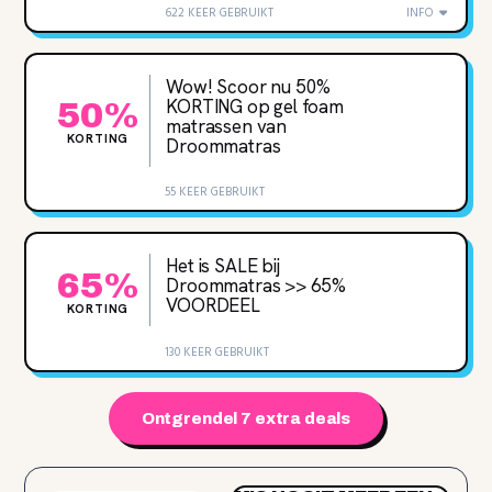
622 KEER GEBRUIKT
INFO
Wow! Scoor nu 50‌%
KORTING op gel foam
50%
matrassen van
KORTING
Droommatras
55 KEER GEBRUIKT
Het is SALE bij
65%
Droommatras >> 65%
VOORDEEL
KORTING
130 KEER GEBRUIKT
Ontgrendel 7 extra deals