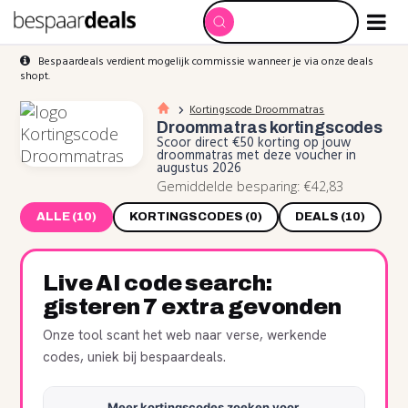
Bespaardeals verdient mogelijk commissie wanneer je via onze deals
shopt.
Kortingscode Droommatras
Droommatras
kortingscodes
Scoor direct €50 korting op jouw
droommatras met deze voucher in
augustus 2026
Gemiddelde besparing: €42,83
ALLE (10)
KORTINGSCODES (0)
DEALS (10)
Live AI code search:
gisteren 7 extra gevonden
Onze tool scant het web naar verse, werkende
codes, uniek bij bespaardeals.
Meer kortingscodes zoeken voor