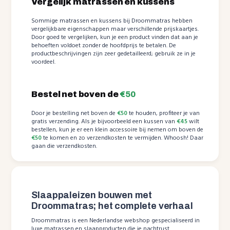
Vergelijk matrassen en kussens
Sommige matrassen en kussens bij Droommatras hebben
vergelijkbare eigenschappen maar verschillende prijskaartjes.
Door goed te vergelijken, kun je een product vinden dat aan je
behoeften voldoet zonder de hoofdprijs te betalen. De
productbeschrijvingen zijn zeer gedetailleerd; gebruik ze in je
voordeel.
Bestel net boven de
€50
Door je bestelling net boven de
€50
te houden, profiteer je van
gratis verzending. Als je bijvoorbeeld een kussen van
€45
wilt
bestellen, kun je er een klein accessoire bij nemen om boven de
€50
te komen en zo verzendkosten te vermijden. Whoosh! Daar
gaan die verzendkosten.
Slaappaleizen bouwen met
Droommatras; het complete verhaal
Droommatras is een Nederlandse webshop gespecialiseerd in
luxe matrassen en slaapproducten die je nachtrust