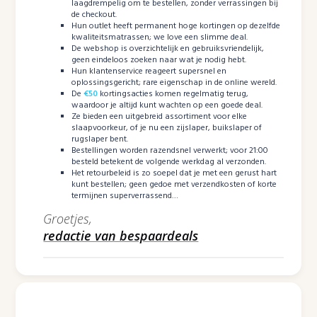
laagdrempelig om te bestellen, zonder verrassingen bij
de checkout.
Hun outlet heeft permanent hoge kortingen op dezelfde
kwaliteitsmatrassen; we love een slimme deal.
De webshop is overzichtelijk en gebruiksvriendelijk,
geen eindeloos zoeken naar wat je nodig hebt.
Hun klantenservice reageert supersnel en
oplossingsgericht; rare eigenschap in de online wereld.
De
€50
kortingsacties komen regelmatig terug,
waardoor je altijd kunt wachten op een goede deal.
Ze bieden een uitgebreid assortiment voor elke
slaapvoorkeur, of je nu een zijslaper, buikslaper of
rugslaper bent.
Bestellingen worden razendsnel verwerkt; voor 21:00
besteld betekent de volgende werkdag al verzonden.
Het retourbeleid is zo soepel dat je met een gerust hart
kunt bestellen; geen gedoe met verzendkosten of korte
termijnen superverrassend…
Groetjes,
redactie van bespaardeals