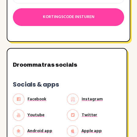
Datumnotatie:DD
dash
MM
dash
JJJJ
Droommatras socials
Socials & apps
Facebook
Instagram
Youtube
Twitter
Android app
Apple app