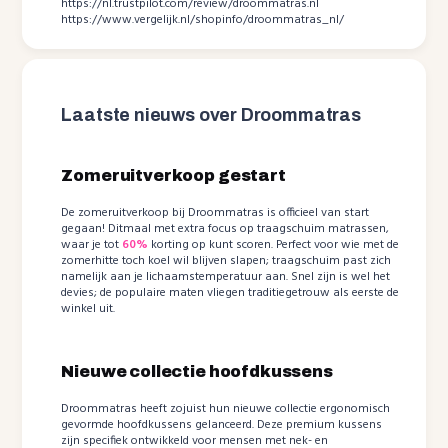
https://nl.trustpilot.com/review/droommatras.nl
https://www.vergelijk.nl/shopinfo/droommatras_nl/
Laatste nieuws over Droommatras
Zomeruitverkoop gestart
De zomeruitverkoop bij Droommatras is officieel van start
gegaan! Ditmaal met extra focus op traagschuim matrassen,
waar je tot
60%
korting op kunt scoren. Perfect voor wie met de
zomerhitte toch koel wil blijven slapen; traagschuim past zich
namelijk aan je lichaamstemperatuur aan. Snel zijn is wel het
devies; de populaire maten vliegen traditiegetrouw als eerste de
winkel uit.
Nieuwe collectie hoofdkussens
Droommatras heeft zojuist hun nieuwe collectie ergonomisch
gevormde hoofdkussens gelanceerd. Deze premium kussens
zijn specifiek ontwikkeld voor mensen met nek- en