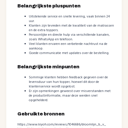
Belangrijkste pluspunten
Uitstekende service en snelle levering, vaak binnen 24
uur.
Klanten zijn tevreden met de kwaliteit van de matrassen
en de extra toppers.
Persoonlijke en directe hulp via verschillende kanalen,
zoals WhatsApp en telefoon.
Veel klanten ervaren een verbeterde nachtrust na de
aankoop.
Goede communicatie met updates over de bestelling.
Belangrijkste minpunten
Sommige klanten hebben feedback gegeven over de
levensduur van hun topper, hoewel dit door de
klantenservice wordt opgelost.
Er zijn opmerkingen geweest over misverstanden met
de productinformatie, maar deze werden snel
opgehelderd.
Gebruikte bronnen
https://www.kiyoh.com/reviews/1046686/droomlijn_b_v_