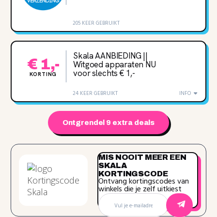
205 KEER GEBRUIKT
Skala AANBIEDING ||
€ 1,-
Witgoed apparaten NU
voor slechts € 1,-
KORTING
24 KEER GEBRUIKT
INFO
Ontgrendel 9 extra deals
MIS NOOIT MEER EEN
SKALA
KORTINGSCODE
Ontvang kortingscodes van
winkels die je zelf uitkiest