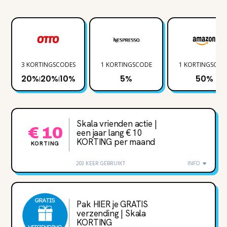
3 KORTINGSCODES
1 KORTINGSCODE
1 KORTINGSCOD
20%
20%
10%
5%
50%
|
|
Skala vrienden actie |
€ 10
een jaar lang € 10
KORTING per maand
KORTING
203 KEER GEBRUIKT
INFO
Pak HIER je GRATIS
verzending | Skala
KORTING