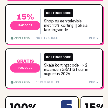
KORTINGSCODE
15%
Shop nu een televisie
met 15‌% korting || Skala
PAK CODE
kortingscode
184 KEER GEBRUIKT
INFO
GEVERIFIEERD
KORTINGSCODE
GRATIS
Skala kortingscode => 2
PAK CODE
maanden GRATIS huur in
augustus 2026
211 KEER GEBRUIKT
INFO
GEVERIFIEERD
100%
15%