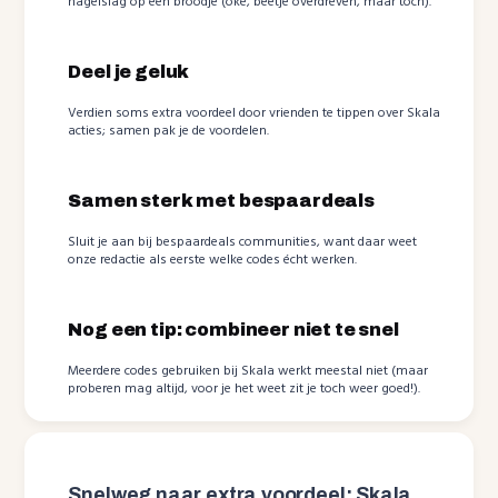
hagelslag op een broodje (oké, beetje overdreven, maar toch).
Deel je geluk
Verdien soms extra voordeel door vrienden te tippen over Skala
acties; samen pak je de voordelen.
Samen sterk met bespaardeals
Sluit je aan bij bespaardeals communities, want daar weet
onze redactie als eerste welke codes écht werken.
Nog een tip: combineer niet te snel
Meerdere codes gebruiken bij Skala werkt meestal niet (maar
proberen mag altijd, voor je het weet zit je toch weer goed!).
Snelweg naar extra voordeel: Skala