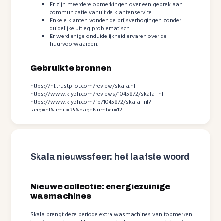
Er zijn meerdere opmerkingen over een gebrek aan
communicatie vanuit de klantenservice.
Enkele klanten vonden de prijsverhogingen zonder
duidelijke uitleg problematisch.
Er werd enige onduidelijkheid ervaren over de
huurvoorwaarden.
Gebruikte bronnen
https://nl.trustpilot.com/review/skala.nl
https://www.kiyoh.com/reviews/1045872/skala_nl
https://www.kiyoh.com/fb/1045872/skala_nl?
lang=nl&limit=25&pageNumber=12
Skala nieuwssfeer: het laatste woord
Nieuwe collectie: energiezuinige
wasmachines
Skala brengt deze periode extra wasmachines van topmerken