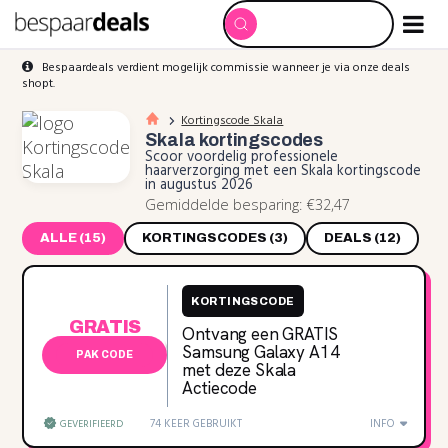
Bespaardeals verdient mogelijk commissie wanneer je via onze deals
shopt.
Kortingscode Skala
Skala
kortingscodes
Scoor voordelig professionele
haarverzorging met een Skala kortingscode
in augustus 2026
Gemiddelde besparing: €32,47
ALLE (15)
KORTINGSCODES (3)
DEALS (12)
KORTINGSCODE
GRATIS
Ontvang een GRATIS
Samsung Galaxy A14
PAK CODE
met deze Skala
Actiecode
74 KEER GEBRUIKT
INFO
GEVERIFIEERD