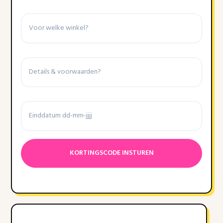
Winkel
Details
&
voorwaarden
Einddatum
Datumnotatie:DD
dash
MM
dash
JJJJ