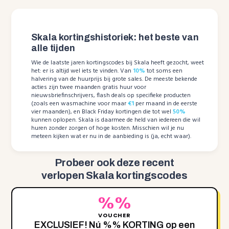
Skala kortingshistoriek: het beste van
alle tijden
Wie de laatste jaren kortingscodes bij Skala heeft gezocht, weet
het: er is altijd wel iets te vinden. Van
10%
tot soms een
halvering van de huurprijs bij grote sales. De meeste bekende
acties zijn twee maanden gratis huur voor
nieuwsbriefinschrijvers, flash deals op specifieke producten
(zoals een wasmachine voor maar
€1
per maand in de eerste
vier maanden), en Black Friday kortingen die tot wel
50%
kunnen oplopen. Skala is daarmee de held van iedereen die wil
huren zonder zorgen of hoge kosten. Misschien wil je nu
meteen kijken wat er nu in de aanbieding is (ja, echt waar).
Probeer ook deze recent
verlopen Skala kortingscodes
%%
VOUCHER
EXCLUSIEF! Nú ‌%‌% KORTING op een