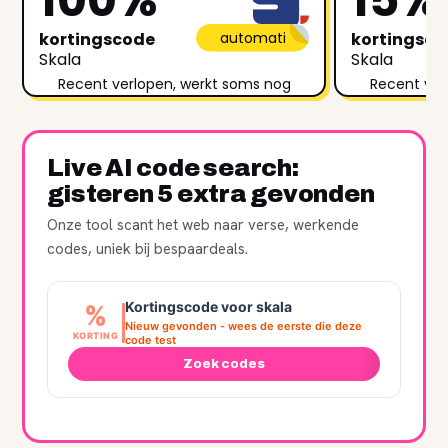
kortingscode
automati
kortingsc
Skala
Skala
Recent verlopen, werkt soms nog
Recent ver
Live AI code search:
gisteren 5 extra gevonden
Onze tool scant het web naar verse, werkende
codes, uniek bij bespaardeals.
Kortingscode voor skala
%
Nieuw gevonden - wees de eerste die deze
KORTING
code test
Zoek codes