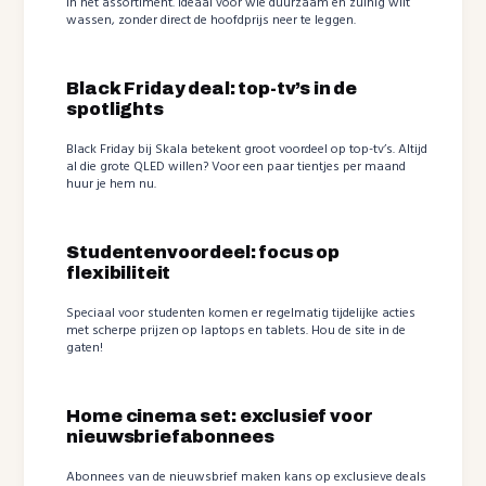
in het assortiment. Ideaal voor wie duurzaam en zuinig wilt
wassen, zonder direct de hoofdprijs neer te leggen.
Black Friday deal: top-tv’s in de
spotlights
Black Friday bij Skala betekent groot voordeel op top-tv’s. Altijd
al die grote QLED willen? Voor een paar tientjes per maand
huur je hem nu.
Studentenvoordeel: focus op
flexibiliteit
Speciaal voor studenten komen er regelmatig tijdelijke acties
met scherpe prijzen op laptops en tablets. Hou de site in de
gaten!
Home cinema set: exclusief voor
nieuwsbriefabonnees
Abonnees van de nieuwsbrief maken kans op exclusieve deals