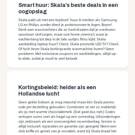
Smart huur: Skala’s beste deals in een
oogopslag
Skala pakt uit met een toptroef: huur A-merken als Samsung,
LG en Philips zonder direct je portemonnee te legen. Boem!
Denk aan wasmachines die zo hard draaien dat je overburen
spontaan stofzuigen, maar ook home cinema’s waar je
nachtenlang tot diep in de late uurtjes films kijkt. Skala
aanbieding laptop huur? Check. Skala promotie LED TV? Check.
Of toch liever Skala kortingsactie wasmachine huren? Geen
probleem. Met exclusieve coupons en aanbiedingen, altijd up-
to-date, zodat je nooit te veel betaalt.
Kortingsbeleid: helder als een
Hollandse lucht
Geen gekke fratsen: je mag meestal maar één Skala promo
code per bestelling gebruiken. Combineer ze net zo makkelijk
als ijs met warme chocolademelk. (Dat gaat dus niet.) Codes
verlopen soms snel als hagel op een zomerdag. Uitzonderingen
zijn zeldzaam als een zonovergoten novemberdag. Service is
altijd inclusief; reparaties en garantie zijn geregeld. Neem een
slok koffie en geniet van je voordeel, want bij Skala draait het