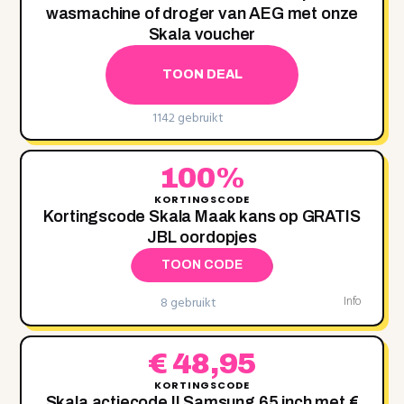
wasmachine of droger van AEG met onze
Skala voucher
TOON DEAL
1142 gebruikt
100%
KORTINGSCODE
Kortingscode Skala Maak kans op GRATIS
JBL oordopjes
TOON CODE
8 gebruikt
Info
€ 48,95
KORTINGSCODE
Skala actiecode || Samsung 65 inch met €