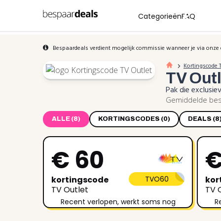
Categorieën
FAQ
Bespaardeals verdient mogelijk commissie wanneer je via onze 
Kortingscode 
TV Out
Pak die exclusi
Gemiddelde besp
ALLE (8)
KORTINGSCODES (0)
DEALS (8
€ 60
€
kortingscode
TVO60
kor
TV Outlet
TV 
Recent verlopen, werkt soms nog
R