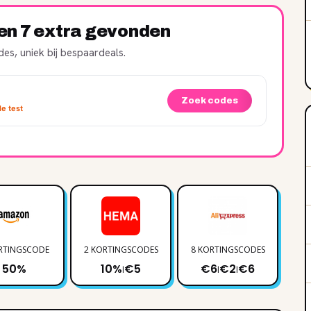
ren 7 extra gevonden
es, uniek bij bespaardeals.
Zoek codes
e test
RTINGSCODE
2 KORTINGSCODES
8 KORTINGSCODES
2 
50%
10%
€5
€6
€2
€6
|
|
|