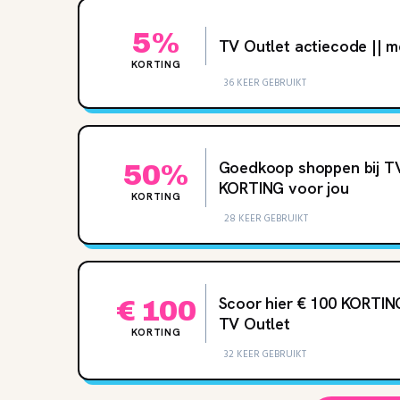
5%
TV Outlet actiecode || 
KORTING
36 KEER GEBRUIKT
Goedkoop shoppen bij TV
50%
KORTING voor jou
KORTING
28 KEER GEBRUIKT
Scoor hier € 100 KORTIN
€ 100
TV Outlet
KORTING
32 KEER GEBRUIKT