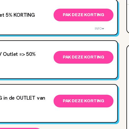
met 5‌% KORTING
PAK DEZE KORTING
INFO
 Outlet => 50‌%
PAK DEZE KORTING
G in de OUTLET van
PAK DEZE KORTING