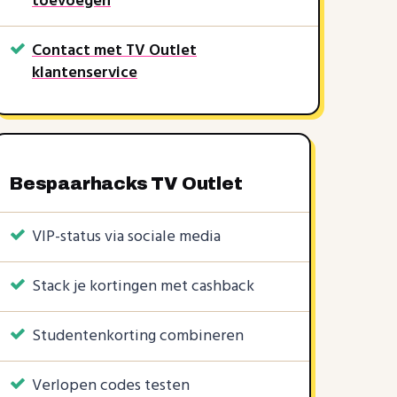
toevoegen
Contact met TV Outlet
klantenservice
Bespaarhacks TV Outlet
VIP-status via sociale media
Stack je kortingen met cashback
KORTINGSCODES
2 KORTINGSCODES
1 KORTINGSCODE
Studentenkorting combineren
10%
5%
5%
Verlopen codes testen