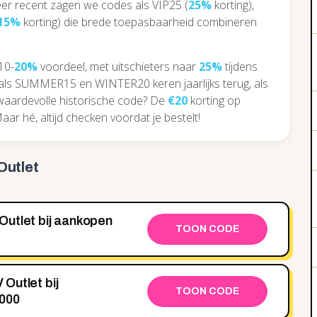
eer recent zagen we codes als VIP25 (
25%
korting),
15%
korting) die brede toepasbaarheid combineren
10-
20%
voordeel, met uitschieters naar
25%
tijdens
s SUMMER15 en WINTER20 keren jaarlijks terug, als
waardevolle historische code? De
€20
korting op
Maar hé, altijd checken voordat je bestelt!
Outlet
V Outlet bij aankopen
TOON CODE
 Outlet bij
TOON CODE
000