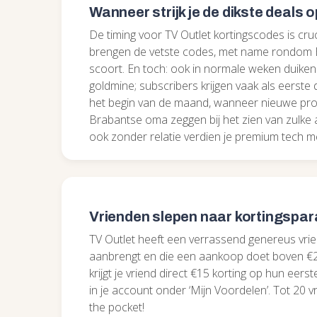
Wanneer strijk je de dikste deals 
De timing voor TV Outlet kortingscodes is cr
brengen de vetste codes, met name rondom B
scoort. En toch: ook in normale weken duiken
goldmine; subscribers krijgen vaak als eerste 
het begin van de maand, wanneer nieuwe promo
Brabantse oma zeggen bij het zien van zulke a
ook zonder relatie verdien je premium tech me
Vrienden slepen naar kortingspar
TV Outlet heeft een verrassend genereus vrie
aanbrengt en die een aankoop doet boven €200
krijgt je vriend direct €15 korting op hun eers
in je account onder ‘Mijn Voordelen’. Tot 20 v
the pocket!