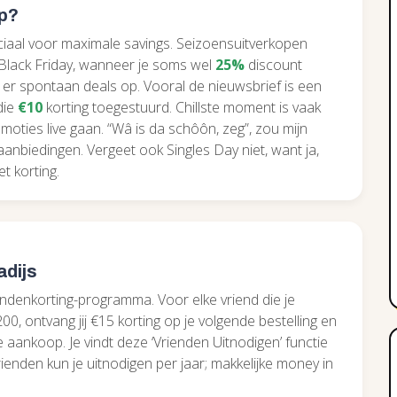
op?
uciaal voor maximale savings. Seizoensuitverkopen
lack Friday, wanneer je soms wel
25%
discount
 er spontaan deals op. Vooral de nieuwsbrief is een
die
€10
korting toegestuurd. Chillste moment is vaak
ties live gaan. “Wâ is da schôôn, zeg”, zou mijn
anbiedingen. Vergeet ook Singles Day niet, want ja,
t korting.
adijs
ndenkorting-programma. Voor elke vriend die je
, ontvang jij €15 korting op je volgende bestelling en
te aankoop. Je vindt deze ‘Vrienden Uitnodigen’ functie
rienden kun je uitnodigen per jaar; makkelijke money in