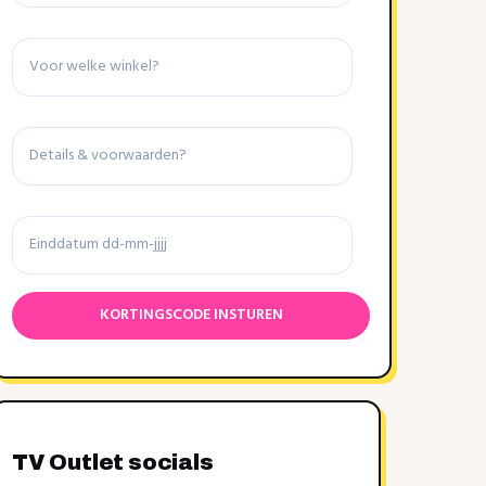
Winkel
Details
&
voorwaarden
Einddatum
TV Outlet socials