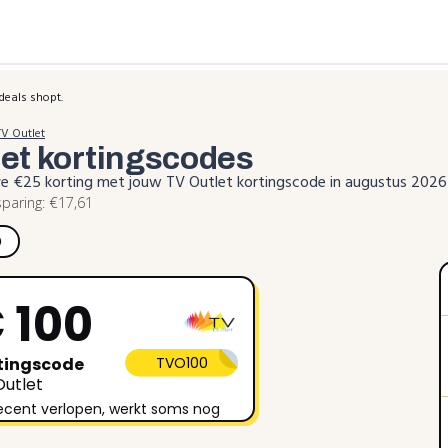
deals shopt.
TV Outlet
let
kortingscodes
eve €25 korting met jouw TV Outlet kortingscode in augustus 2026
aring: €17,61
)
 100
tingscode
TVO100
Outlet
ecent verlopen, werkt soms nog