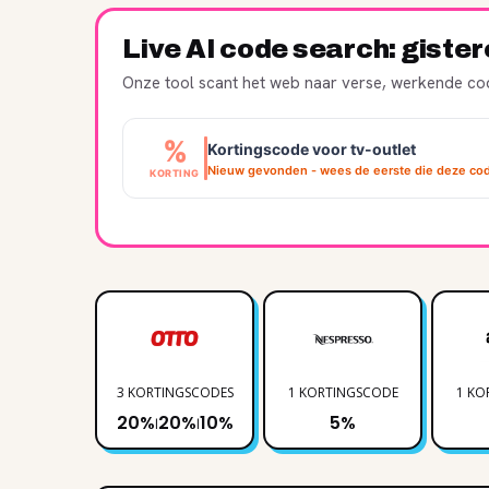
Live AI code search: giste
Onze tool scant het web naar verse, werkende cod
%
Kortingscode voor tv-outlet
Nieuw gevonden - wees de eerste die deze cod
KORTING
3 KORTINGSCODES
1 KORTINGSCODE
1 KO
20%
20%
10%
5%
|
|