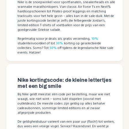
Nike is de snoepwinkel voor sportfanaten, sneakerheads en alle
wannabe marathonlopers. Van classic Air Force 1’s en Next%
hardloopschoenen tot Pilates-proof leggings en matching
tracksuits voor het hele gezin – alles kan in de sale-duik. Met de
juiste kortingscode bestel je zelfs die felbegeerde Jordan’s,
limited edition T-shirts of voetballen voor de prijs van een
goedgevulde Griekse salade.
Regelmatig scoor je deals als gratis verzending,
10%
studentenvoordeel of tot
30%
korting op geselecteerde
collecties. Soms? Tot
50%
off tijdens de legendarische Nike sale
events. Hatzee!
Nike kortingscode: de kleine lettertjes
met een big smile
Bij Nike geldt meestal: één code per bestelling, maar wie niet
waagt, wie niet wint – soms lukt stapelen (vooral met
outletdeals). De meeste codes zijn geldig op alles behalve
cadeaubonnen, sommige limited editions en al zwaar
afgeprijsde producten.
De geldigheidsduur varieert van een paar uur (flash!) tot weken,
dus wees een vroege vogel. Service? Razendsnel. En werkt je