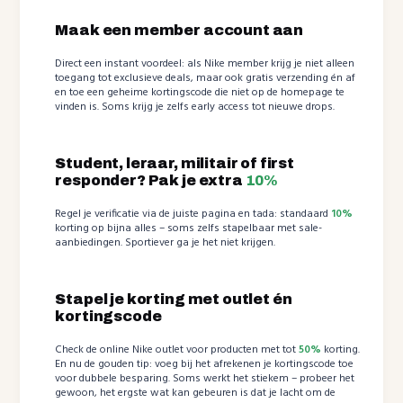
Maak een member account aan
Direct een instant voordeel: als Nike member krijg je niet alleen
toegang tot exclusieve deals, maar ook gratis verzending én af
en toe een geheime kortingscode die niet op de homepage te
vinden is. Soms krijg je zelfs early access tot nieuwe drops.
Student, leraar, militair of first
responder? Pak je extra
10%
Regel je verificatie via de juiste pagina en tada: standaard
10%
korting op bijna alles – soms zelfs stapelbaar met sale-
aanbiedingen. Sportiever ga je het niet krijgen.
Stapel je korting met outlet én
kortingscode
Check de online Nike outlet voor producten met tot
50%
korting.
En nu de gouden tip: voeg bij het afrekenen je kortingscode toe
voor dubbele besparing. Soms werkt het stiekem – probeer het
gewoon, het ergste wat kan gebeuren is dat je lacht om de