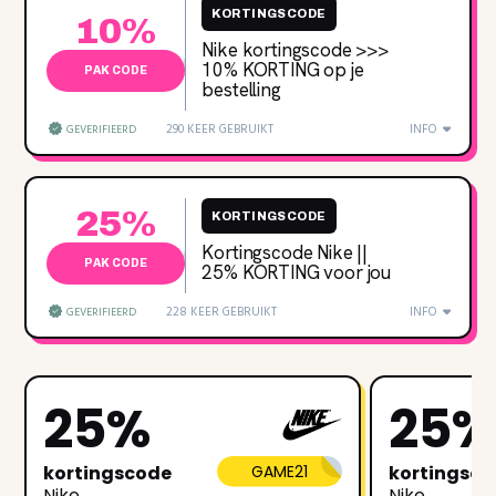
KORTINGSCODE
10%
Nike kortingscode >>>
10‌% KORTING op je
PAK CODE
bestelling
290 KEER GEBRUIKT
INFO
GEVERIFIEERD
25%
KORTINGSCODE
Kortingscode Nike ||
PAK CODE
25‌% KORTING voor jou
228 KEER GEBRUIKT
INFO
GEVERIFIEERD
25%
25
kortingscode
GAME21
kortingsc
Nike
Nike