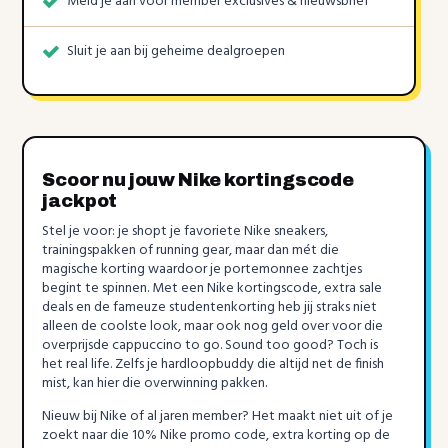
Meld je aan voor member exclusives & nieuwsbrief
Sluit je aan bij geheime dealgroepen
Scoor nu jouw Nike kortingscode
jackpot
Stel je voor: je shopt je favoriete Nike sneakers,
trainingspakken of running gear, maar dan mét die
magische korting waardoor je portemonnee zachtjes
begint te spinnen. Met een Nike kortingscode, extra sale
deals en de fameuze studentenkorting heb jij straks niet
alleen de coolste look, maar ook nog geld over voor die
overprijsde cappuccino to go. Sound too good? Toch is
het real life. Zelfs je hardloopbuddy die altijd net de finish
mist, kan hier die overwinning pakken.
Nieuw bij Nike of al jaren member? Het maakt niet uit of je
zoekt naar die 10% Nike promo code, extra korting op de