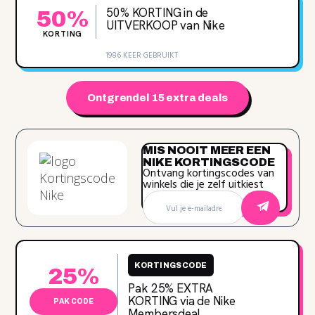
50% KORTING in de
50%
UITVERKOOP van Nike
KORTING
1986 KEER GEBRUIKT
Ontgrendel 15 extra deals
MIS NOOIT MEER EEN
NIKE KORTINGSCODE
Ontvang kortingscodes van
winkels die je zelf uitkiest
KORTINGSCODE
25%
Pak 25‌% EXTRA
KORTING via de Nike
PAK CODE
Membersdeal