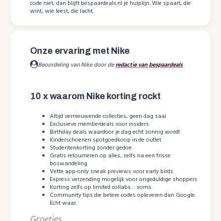
code niet, dan blijft bespaardeals.nl je hulplijn. Wie spaart, die
wint, wie leest, die lacht.
Onze ervaring met Nike
Beoordeling van Nike door de
redactie van bespaardeals
10 x waarom Nike korting rockt
Altijd vernieuwende collecties, geen dag saai
Exclusieve memberdeals voor insiders
Birthday deals waardoor je dag echt zonnig wordt
Kinderschoenen spotgoedkoop in de outlet
Studentenkorting zonder gedoe
Gratis retourneren op alles, zelfs na een frisse
boswandeling
Vette app-only sneak previews voor early birds
Express verzending mogelijk voor ongeduldige shoppers
Korting zelfs op limited collabs… soms
Community tips die betere codes opleveren dan Google.
Echt waar.
Groetjes,