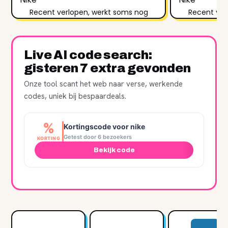
Recent verlopen, werkt soms nog
Recent ver
Live AI code search:
gisteren 7 extra gevonden
Onze tool scant het web naar verse, werkende
codes, uniek bij bespaardeals.
%
Kortingscode voor nike
Getest door 6 bezoekers
KORTING
Bekijk code