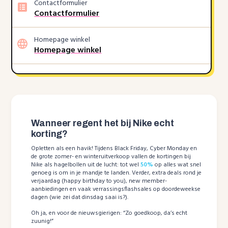
Contactformulier
Contactformulier
Homepage winkel
Homepage winkel
Wanneer regent het bij Nike echt
korting?
Opletten als een havik! Tijdens Black Friday, Cyber Monday en
de grote zomer- en winteruitverkoop vallen de kortingen bij
Nike als hagelbollen uit de lucht: tot wel
50%
op alles wat snel
genoeg is om in je mandje te landen. Verder, extra deals rond je
verjaardag (happy birthday to you), new member-
aanbiedingen en vaak verrassingsflashsales op doordeweekse
dagen (wie zei dat dinsdag saai is?).
Oh ja, en voor de nieuwsgierigen: “Zo goedkoop, da’s echt
zuunig!”