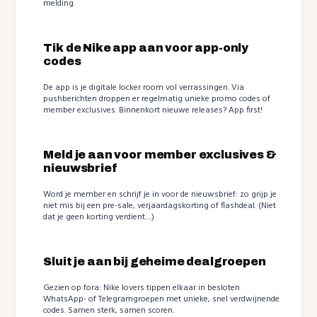
melding.
Tik de Nike app aan voor app-only
codes
De app is je digitale locker room vol verrassingen. Via
pushberichten droppen er regelmatig unieke promo codes of
member exclusives. Binnenkort nieuwe releases? App first!
Meld je aan voor member exclusives &
nieuwsbrief
Word je member en schrijf je in voor de nieuwsbrief: zo grijp je
niet mis bij een pre-sale, verjaardagskorting of flashdeal. (Niet
dat je geen korting verdient…)
Sluit je aan bij geheime dealgroepen
Gezien op fora: Nike lovers tippen elkaar in besloten
WhatsApp- of Telegramgroepen met unieke, snel verdwijnende
codes. Samen sterk, samen scoren.