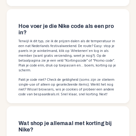
Hoe voer je die Nike code als een pro
in?
Terwijl ik dit typ, zie ik de prijzen dalen als de temperatuur in
een nat Nederlands festivalweekend. De route? Easy: stop je
parels in je winkelmand, klik op ‘Afrekenen’ en log in als
member (want gratis verzending, weet je nog?). Op de
betaalpagina zie je een veld “Kortingscode” of “Promo code”.
Plak je code erin, druk op toepassen en… boem, korting op je
scherm.
Pakt je code niet? Check de geldigheid (soms zijn ze stiekem
single-use of alleen op geselecteerde items). Werkt het nog
niet? Wissel browsers, wis je cookies of probeer een andere
code van bespaardeals.nl. Snel klaar, snel korting. Next!
Wat shop je allemaal met korting bij
Nike?