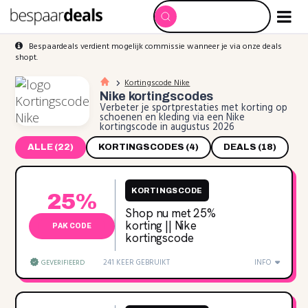
Bespaardeals verdient mogelijk commissie wanneer je via onze deals
shopt.
Kortingscode Nike
Nike
kortingscodes
Verbeter je sportprestaties met korting op
schoenen en kleding via een Nike
kortingscode in augustus 2026
ALLE (22)
KORTINGSCODES (4)
DEALS (18)
KORTINGSCODE
25%
Shop nu met 25‌%
korting || Nike
PAK CODE
kortingscode
241 KEER GEBRUIKT
INFO
GEVERIFIEERD