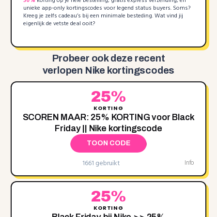
30%
korting op je hele bestelling, gratis express verzending, en
unieke app-only kortingscodes voor legend status buyers. Soms?
Kreeg je zelfs cadeau’s bij een minimale besteding. Wat vind jij
eigenlijk de vetste deal ooit?
Probeer ook deze recent
verlopen Nike kortingscodes
25%
KORTING
SCOREN MAAR: 25% KORTING voor Black
Friday || Nike kortingscode
TOON CODE
1661 gebruikt
Info
25%
KORTING
Black Friday bij Nike >> 25%