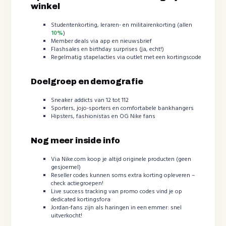
winkel
Studentenkorting, leraren- en militairenkorting (allen
10%
)
Member deals via app en nieuwsbrief
Flashsales en birthday surprises (ja, echt!)
Regelmatig stapelacties via outlet met een kortingscode
Doelgroep en demografie
Sneaker addicts van 12 tot 112
Sporters, jojo-sporters en comfortabele bankhangers
Hipsters, fashionistas en OG Nike fans
Nog meer inside info
Via Nike.com koop je altijd originele producten (geen
gesjoemel)
Reseller codes kunnen soms extra korting opleveren –
check actiegroepen!
Live success tracking van promo codes vind je op
dedicated kortingsfora
Jordan-fans zijn als haringen in een emmer: snel
uitverkocht!