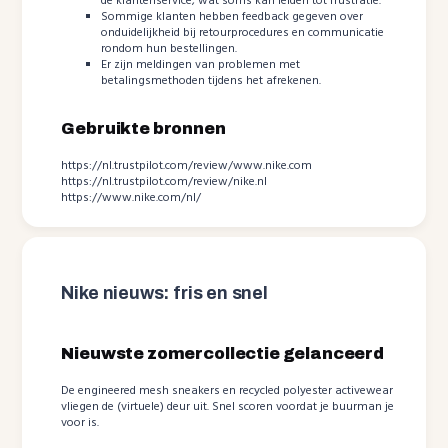
de klantenservice, wat soms kan leiden tot frustratie.
Sommige klanten hebben feedback gegeven over
onduidelijkheid bij retourprocedures en communicatie
rondom hun bestellingen.
Er zijn meldingen van problemen met
betalingsmethoden tijdens het afrekenen.
Gebruikte bronnen
https://nl.trustpilot.com/review/www.nike.com
https://nl.trustpilot.com/review/nike.nl
https://www.nike.com/nl/
Nike nieuws: fris en snel
Nieuwste zomercollectie gelanceerd
De engineered mesh sneakers en recycled polyester activewear
vliegen de (virtuele) deur uit. Snel scoren voordat je buurman je
voor is.