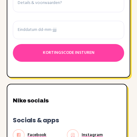
&
voorwaarden
Einddatum
Datumnotatie:DD
dash
MM
dash
JJJJ
Nike socials
Socials & apps
Facebook
Instagram