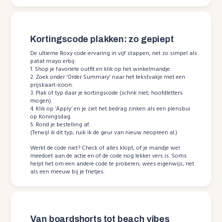
Kortingscode plakken: zo gepiept
De ultieme Roxy code-ervaring in vijf stappen, net zo simpel als
patat mayo erbij:
1. Shop je favoriete outfit en klik op het winkelmandje.
2. Zoek onder ‘Order Summary’ naar het tekstvakje met een
prijskaart-icoon.
3. Plak of typ daar je kortingscode (schrik niet; hoofdletters
mogen).
4. Klik op ‘Apply’ en je ziet het bedrag zinken als een plensbui
op Koningsdag.
5. Rond je bestelling af.
(Terwijl ik dit typ, ruik ik de geur van nieuw neopreen al.)
Werkt de code niet? Check of alles klopt, of je mandje wel
meedoet aan de actie en of de code nog lekker vers is. Soms
helpt het om een andere code te proberen; wees eigenwijs, net
als een meeuw bij je frietjes.
Van boardshorts tot beach vibes