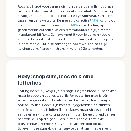
Roxy is dé spot voor dames die hun garderobe willen upgraden
met beachstyle, surfkleding en sporty essentials. Van zwierige
strandjurk tot stoere boardshorts, tie-dye surfwear, sandalen,
tassen en zelfs wetsuits. De meest juicy acties?
15%
korting op
je eerste order via de nieuwsbrief,
40%
extra korting op
geselecteerde collecties, of een referralbonus als je je maten
introduceert bij Roxy. Een zwemoutfit voor Ibiza, een hoodie
voor die Hollandse strandwind, of een zonnebril die zelfs je ex
jaloers maakt – bij elke campagne hoort wel een sappige
kortingsactie. Flaneer jij straks in korting? Zeker weten.
Roxy: shop slim, lees de kleine
lettertjes
Kortingscodes bij Roxy zijn als hagelslag op brood; superlekker,
maar je strooit niet alles tegelijk. Per bestelling mag je één
actiecode gebruiken; stapelen zit er dus niet in, hoe graag je
ook zou willen. Codes zijn meestal tijdgebonden en kunnen
specifieke items uitsluiten (klinkt flauw, maar straks bestel je
sandalen en krijg je korting op een muts). De geldigheid varieert
per code, dus op tijd gebruiken, niet als een olifant in de
porseleinkast. Service? Die is soepel als een golf op het
Scheveningse strand: klantenservice denkt snel met je mee bij