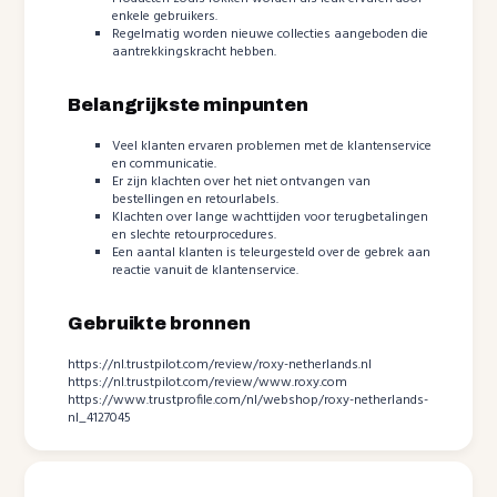
enkele gebruikers.
Regelmatig worden nieuwe collecties aangeboden die
aantrekkingskracht hebben.
Belangrijkste minpunten
Veel klanten ervaren problemen met de klantenservice
en communicatie.
Er zijn klachten over het niet ontvangen van
bestellingen en retourlabels.
Klachten over lange wachttijden voor terugbetalingen
en slechte retourprocedures.
Een aantal klanten is teleurgesteld over de gebrek aan
reactie vanuit de klantenservice.
Gebruikte bronnen
https://nl.trustpilot.com/review/roxy-netherlands.nl
https://nl.trustpilot.com/review/www.roxy.com
https://www.trustprofile.com/nl/webshop/roxy-netherlands-
nl_4127045