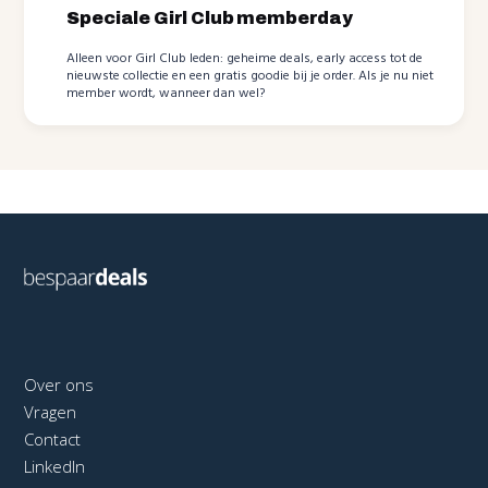
Speciale Girl Club memberday
Alleen voor Girl Club leden: geheime deals, early access tot de
nieuwste collectie en een gratis goodie bij je order. Als je nu niet
member wordt, wanneer dan wel?
Over ons
Vragen
Contact
LinkedIn