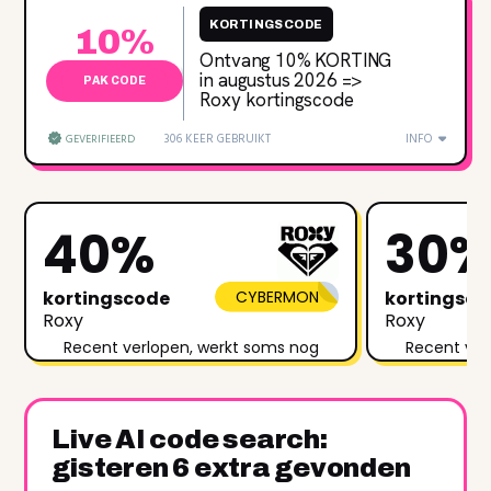
KORTINGSCODE
10%
Ontvang 10% KORTING
in augustus 2026 =>
PAK CODE
Roxy kortingscode
306 KEER GEBRUIKT
INFO
GEVERIFIEERD
40%
30
kortingscode
CYBERMON
kortingsc
Roxy
Roxy
Recent verlopen, werkt soms nog
Recent ver
Live AI code search:
gisteren 6 extra gevonden