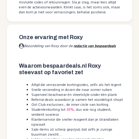
mislukte codes of retourvragen. Sla je slag, maar lees altijd
even de actievoorwaarden. Klinkt saai, is het soms ook, maar
dan kom je niet voor verrassingen; behalve positieve.
Onze ervaring met Roxy
Beoordeling van Roxy door de
redactie van bespaardeals
Waarom bespaardeals.nl Roxy
steevast op favoriet zet
Altijd die verrassende kortingcodes, zelfs als het regent
Snelle verzending in dozen die naar zomer ruiken
Superveel beachwear én streetstyle onder één plank
Referral deals waardoor je samen het voordeligst shopt
Girl Club exclusives ; de inner circle van korting
Studentenkorting tot
30%
, dus wie nog studeert,
verdient sowieso
Klantenservice die sneller reageert dan je strandlaken
opwaait
Sale-items zó scherp geprijsd, dat zelfs je zuinige
buurman zwicht …