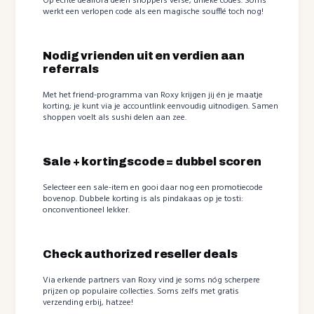
Op echte dealfora delen shoppers verse, unieke codes. Soms
werkt een verlopen code als een magische soufflé toch nog!
Nodig vrienden uit en verdien aan
referrals
Met het friend-programma van Roxy krijgen jij én je maatje
korting; je kunt via je accountlink eenvoudig uitnodigen. Samen
shoppen voelt als sushi delen aan zee.
Sale + kortingscode = dubbel scoren
Selecteer een sale-item en gooi daar nog een promotiecode
bovenop. Dubbele korting is als pindakaas op je tosti:
onconventioneel lekker.
Check authorized reseller deals
Via erkende partners van Roxy vind je soms nóg scherpere
prijzen op populaire collecties. Soms zelfs met gratis
verzending erbij, hatzee!