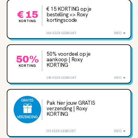
€ 15 KORTING op je
€ 15
bestelling => Roxy
kortingscode
KORTING
366 KEER GEBRUIKT
INFO
50% voordeel op je
50%
aankoop | Roxy
KORTING
KORTING
240 KEER GEBRUIKT
INFO
Pak hier jouw GRATIS
verzending | Roxy
KORTING
314 KEER GEBRUIKT
INFO