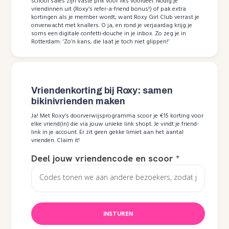
school sales zijn vaste prik voor fiks voordeel. Nodig je
vriendinnen uit (Roxy’s refer-a-friend bonus!) of pak extra
kortingen als je member wordt; want Roxy Girl Club verrast je
onverwacht met knallers. O ja, en rond je verjaardag krijg je
soms een digitale confetti-douche in je inbox. Zo zeg je in
Rotterdam: ‘Zo’n kans, die laat je toch niet glippen!’
Vriendenkorting bij Roxy: samen
bikinivrienden maken
Ja! Met Roxy’s doorverwijsprogramma scoor je €15 korting voor
elke vriend(in) die via jouw unieke link shopt. Je vindt je friend-
link in je account. Er zit geen gekke limiet aan het aantal
vrienden. Claim it!
Deel jouw vriendencode en scoor
*
INSTUREN