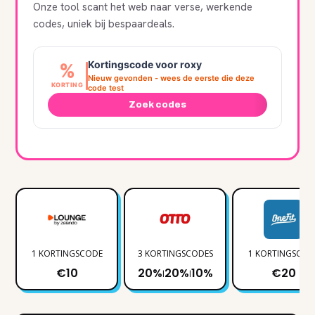
Onze tool scant het web naar verse, werkende
codes, uniek bij bespaardeals.
Kortingscode voor roxy
%
Nieuw gevonden - wees de eerste die deze
KORTING
code test
Zoek codes
1 KORTINGSCODE
3 KORTINGSCODES
1 KORTINGSCOD
€10
20%
20%
10%
€20
|
|