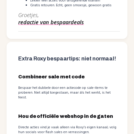
Lekker veel acties voor terugkerende klanten
Gratis retouren. Echt, geen smoesje, gewoon gratis
Groetjes,
redactie van bespaardeals
Extra Roxy bespaartips: niet normaal!
Combineer sale met code
Bespaar het dubbele door een actiecode op sale-items te
proberen. Niet altijd toegestaan, maar áls het werkt, is het
feest.
Hou de officiële webshop in de gaten
Directe acties vind je vaak alleen via Roxy’s eigen kanaal; volg
hun socials voor flash sales en verrassingen.