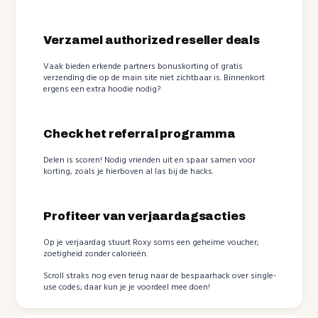
Verzamel authorized reseller deals
Vaak bieden erkende partners bonuskorting of gratis
verzending die op de main site niet zichtbaar is. Binnenkort
ergens een extra hoodie nodig?
Check het referral programma
Delen is scoren! Nodig vrienden uit en spaar samen voor
korting, zoals je hierboven al las bij de hacks.
Profiteer van verjaardagsacties
Op je verjaardag stuurt Roxy soms een geheime voucher;
zoetigheid zonder calorieën.
Scroll straks nog even terug naar de bespaarhack over single-
use codes; daar kun je je voordeel mee doen!