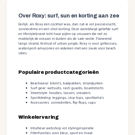
Over Roxy: surf, sun en korting aan zee
Eerlijk: als Roxy een cocktail was, dan zat-ie vol passievrucht,
zonnecrème en een shot korting. Deze wereldwijd geliefde surf-
en lifestylebrand richt haar pijlen op vrouwen die net zo
makkelijk de oceaan in duiken als de sale-sectie. Flanerend
langs strand, festival of urban jungle, Roxy is voor girlbosses,
watersport-amazones en iedereen met een zwak voor beach
vibes.
Populaire productcategorieën
Beachwear: bikini’s, badpakken, strandjurken
Surf-gear: wetsuits, rash guards, boardshorts
Streetstyle: hoodies, tassen, sneakers
Sportkleding: leggings, crop tops, sportbeha’s
Accessoires: zonnebrillen, flip-flops, caps
Winkelervaring
Intuïtieve webshop vol stylinginspiratie
Filterfuncties voor kleur, sport en maat