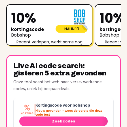
10%
10%
kortingscode
NALINI10
kortingsc
Bobshop
Bobshop
Recent verlopen, werkt soms nog
Recent ver
Live AI code search:
gisteren 5 extra gevonden
Onze tool scant het web naar verse, werkende
codes, uniek bij bespaardeals.
Kortingscode voor bobshop
%
Nieuw gevonden - wees de eerste die deze
KORTING
code test
Zoek codes