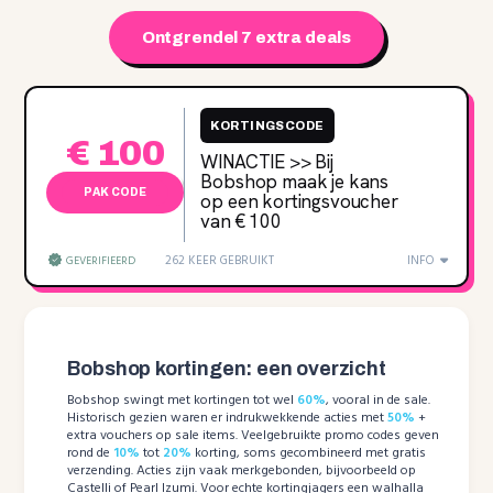
Ontgrendel 7 extra deals
KORTINGSCODE
€ 100
WINACTIE >> Bij
Bobshop maak je kans
PAK CODE
op een kortingsvoucher
van € 100
262 KEER GEBRUIKT
INFO
GEVERIFIEERD
Bobshop kortingen: een overzicht
Bobshop swingt met kortingen tot wel
60%
, vooral in de sale.
Historisch gezien waren er indrukwekkende acties met
50%
+
extra vouchers op sale items. Veelgebruikte promo codes geven
rond de
10%
tot
20%
korting, soms gecombineerd met gratis
verzending. Acties zijn vaak merkgebonden, bijvoorbeeld op
Castelli of Pearl Izumi. Voor echte kortingjagers een walhalla