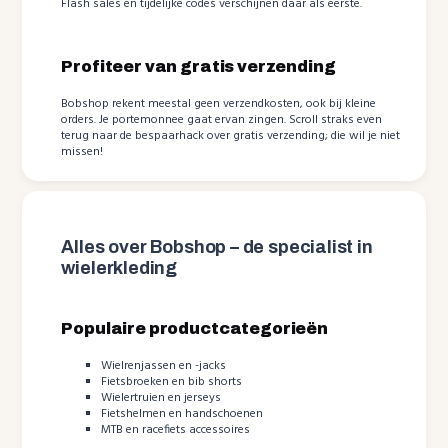
Flash sales en tijdelijke codes verschijnen daar als eerste.
Profiteer van gratis verzending
Bobshop rekent meestal geen verzendkosten, ook bij kleine
orders. Je portemonnee gaat ervan zingen. Scroll straks even
terug naar de bespaarhack over gratis verzending; die wil je niet
missen!
Alles over Bobshop – de specialist in
wielerkleding
Populaire productcategorieën
Wielrenjassen en -jacks
Fietsbroeken en bib shorts
Wielertruien en jerseys
Fietshelmen en handschoenen
MTB en racefiets accessoires