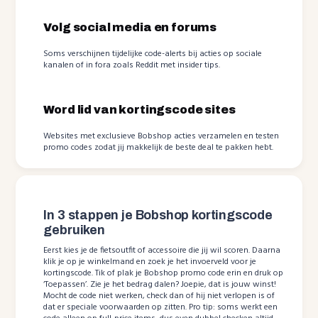
Volg social media en forums
Soms verschijnen tijdelijke code-alerts bij acties op sociale
kanalen of in fora zoals Reddit met insider tips.
Word lid van kortingscode sites
Websites met exclusieve Bobshop acties verzamelen en testen
promo codes zodat jij makkelijk de beste deal te pakken hebt.
In 3 stappen je Bobshop kortingscode
gebruiken
Eerst kies je de fietsoutfit of accessoire die jij wil scoren. Daarna
klik je op je winkelmand en zoek je het invoerveld voor je
kortingscode. Tik of plak je Bobshop promo code erin en druk op
‘Toepassen’. Zie je het bedrag dalen? Joepie, dat is jouw winst!
Mocht de code niet werken, check dan of hij niet verlopen is of
dat er speciale voorwaarden op zitten. Pro tip: soms werkt een