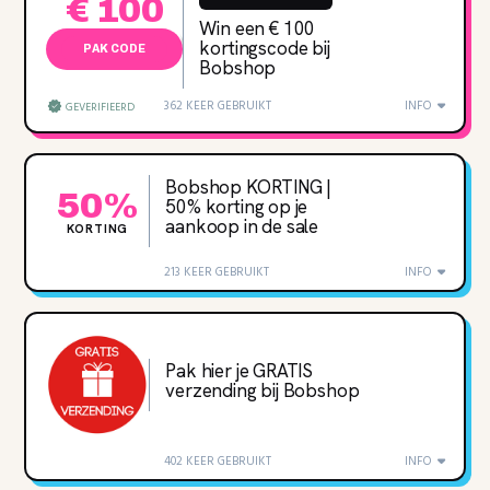
€ 100
Win een € 100
kortingscode bij
PAK CODE
Bobshop
362 KEER GEBRUIKT
INFO
GEVERIFIEERD
Bobshop KORTING |
50%
50% korting op je
aankoop in de sale
KORTING
213 KEER GEBRUIKT
INFO
Pak hier je GRATIS
verzending bij Bobshop
402 KEER GEBRUIKT
INFO