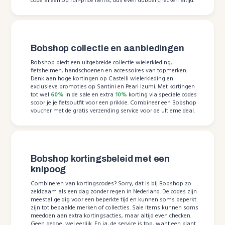
code alleen op full-price items, dus even dubbel checken altijd.
Bobshop collectie en aanbiedingen
Bobshop biedt een uitgebreide collectie wielerkleding,
fietshelmen, handschoenen en accessoires van topmerken.
Denk aan hoge kortingen op Castelli wielerkleding en
exclusieve promoties op Santini en Pearl Izumi. Met kortingen
tot wel
60%
in de sale en extra
10%
korting via speciale codes
scoor je je fietsoutfit voor een prikkie. Combineer een Bobshop
voucher met de gratis verzending service voor de ultieme deal.
Bobshop kortingsbeleid met een
knipoog
Combineren van kortingscodes? Sorry, dat is bij Bobshop zo
zeldzaam als een dag zonder regen in Nederland. De codes zijn
meestal geldig voor een beperkte tijd en kunnen soms beperkt
zijn tot bepaalde merken of collecties. Sale items kunnen soms
meedoen aan extra kortingsacties, maar altijd even checken.
Geen gedoe, wel eerlijk. En ja, de service is top, want een klant