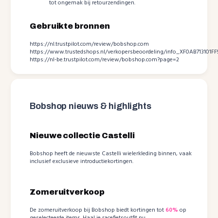
tot ongemak bij retourzendingen.
Gebruikte bronnen
https://nl.trustpilot.com/review/bobshop.com
https://www.trustedshops.nl/verkopersbeoordeling/info_XF0AB713101
https://nl-be.trustpilot.com/review/bobshop.com?page=2
Bobshop nieuws & highlights
Nieuwe collectie Castelli
Bobshop heeft de nieuwste Castelli wielerkleding binnen, vaak
inclusief exclusieve introductiekortingen.
Zomeruitverkoop
De zomeruitverkoop bij Bobshop biedt kortingen tot
60%
op