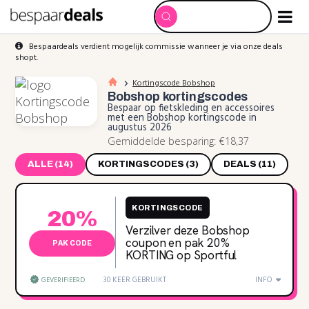
Bespaardeals verdient mogelijk commissie wanneer je via onze deals
shopt.
Kortingscode Bobshop
Bobshop
kortingscodes
Bespaar op fietskleding en accessoires
met een Bobshop kortingscode in
augustus 2026
Gemiddelde besparing: €18,37
ALLE (14)
KORTINGSCODES (3)
DEALS (11)
KORTINGSCODE
20%
Verzilver deze Bobshop
coupon en pak 20‌%
PAK CODE
KORTING op Sportful
30 KEER GEBRUIKT
INFO
GEVERIFIEERD