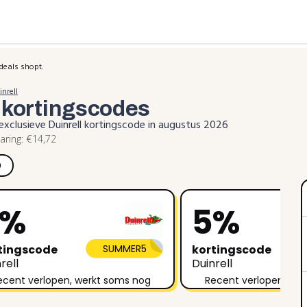
deals shopt.
nrell
l
kortingscodes
exclusieve Duinrell kortingscode in augustus 2026
ring: €14,72
)
5%
5%
tingscode
SUMMER5
kortingscode
rell
Duinrell
ecent verlopen, werkt soms nog
Recent verlopen, we