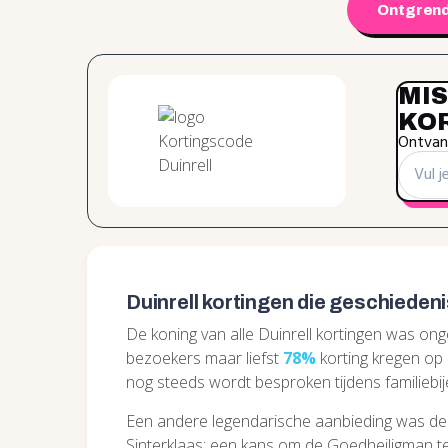
Ontgrend
MIS
KO
Ontvang
Duinrell kortingen die geschieden
De koning van alle Duinrell kortingen was onge
bezoekers maar liefst
78%
korting kregen op h
nog steeds wordt besproken tijdens familieb
Een andere legendarische aanbieding was d
Sinterklaas; een kans om de Goedheiligman te