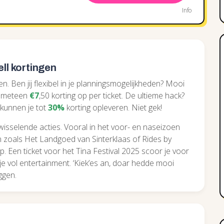
Info
ll kortingen
gen. Ben jij flexibel in je planningsmogelijkheden? Mooi
e meteen
€7
,50 korting op per ticket. De ultieme hack?
 kunnen je tot
30%
korting opleveren. Niet gek!
 wisselende acties. Vooral in het voor- en naseizoen
 zoals Het Landgoed van Sinterklaas of Rides by
. Een ticket voor het Tina Festival 2025 scoor je voor
je vol entertainment. ‘Kiek’es an, doar hedde mooi
ggen.