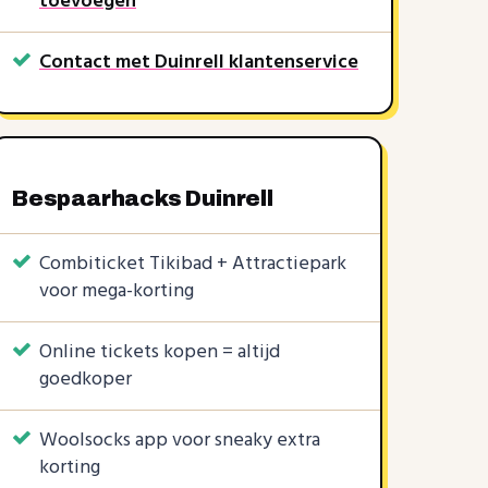
toevoegen
Contact met Duinrell klantenservice
Bespaarhacks Duinrell
Combiticket Tikibad + Attractiepark
voor mega-korting
Online tickets kopen = altijd
goedkoper
KORTINGSCODE
1 KORTINGSCODE
6 KORTINGSCODES
5%
€1
3%
€3
€15
|
|
Woolsocks app voor sneaky extra
korting