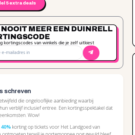
el 5 extra deals
 NOOIT MEER EEN DUINRELL
RTINGSCODE
 kortingscodes van winkels die je zelf uitkiest
is schreven
twijfeld die ongelooflijke aanbieding waarbij
un verblijf inclusief entree. Een kortingsspektakel dat
ijeenkomsten. Wow!
e
40%
korting op tickets voor Het Landgoed van
 ontmoeten terwijl je portemonnee nog gevuld bleef.