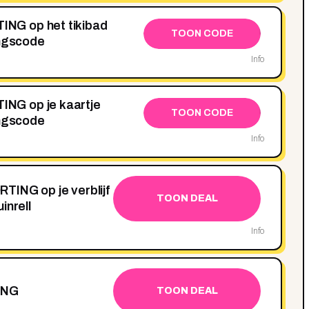
NG op het tikibad
TOON CODE
ingscode
Info
NG op je kaartje
TOON CODE
ingscode
Info
TING op je verblijf
TOON DEAL
inrell
Info
ING
TOON DEAL