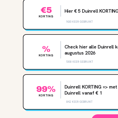
€5
Hier € 5 Duinrell KORTING
KORTING
1630 KEER GEBRUIKT
Check hier alle Duinrell 
%
augustus 2026
KORTING
1308 KEER GEBRUIKT
Duinrell KORTING => met
99%
Duinrell vanaf € 1
KORTING
842 KEER GEBRUIKT