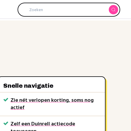
Snelle navigatie
Zie nét verlopen korting, soms nog
SUMMER5
actief
rkt soms nog
Zelf een Duinrell actiecode