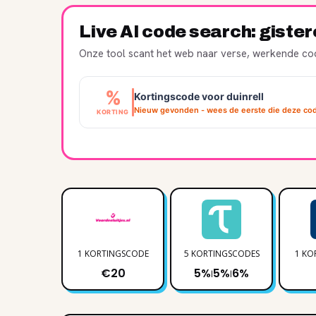
Live AI code search: giste
Onze tool scant het web naar verse, werkende cod
%
Kortingscode voor duinrell
Nieuw gevonden - wees de eerste die deze cod
KORTING
1 KORTINGSCODE
5 KORTINGSCODES
1 KO
€20
5%
5%
6%
|
|