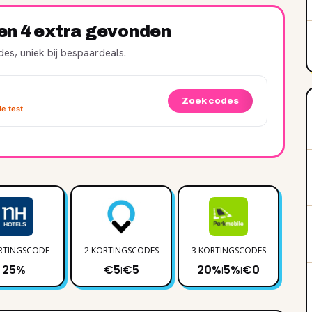
ren 4 extra gevonden
es, uniek bij bespaardeals.
Zoek codes
e test
RTINGSCODE
2 KORTINGSCODES
3 KORTINGSCODES
1 
25%
€5
€5
20%
5%
€0
|
|
|