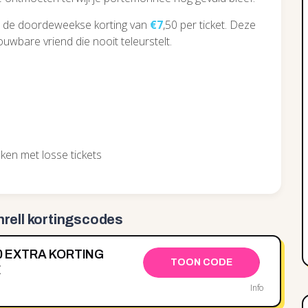
el de doordeweekse korting van
€7
,50 per ticket. Deze
rouwbare vriend die nooit teleurstelt.
ken met losse tickets
nrell kortingscodes
2,50 EXTRA KORTING
TOON CODE
E
Info