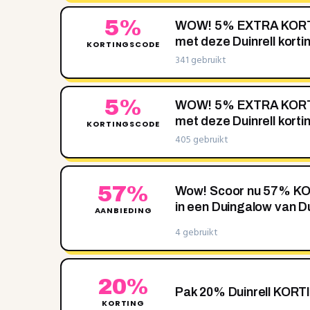
5%
WOW! 5‌% EXTRA KORTI
met deze Duinrell kort
KORTINGSCODE
341 gebruikt
5%
WOW! 5‌% EXTRA KORTI
met deze Duinrell kort
KORTINGSCODE
405 gebruikt
57%
Wow! Scoor nu 57‌% KOR
in een Duingalow van Du
AANBIEDING
4 gebruikt
20%
Pak 20% Duinrell KORT
KORTING