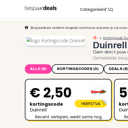
Categorieën
FAQ
Bespaardeals verdient mogelijk commissie wanneer je via onze 
Kortingscode Dui
Duinrel
Claim direct jouw 
Gemiddelde bespa
ALLE (8)
KORTINGSCODES (0)
DEALS (8
€ 2,50
kortingscode
HERFSTVA
kor
Duinrell
Duin
Recent verlopen, werkt soms nog
R