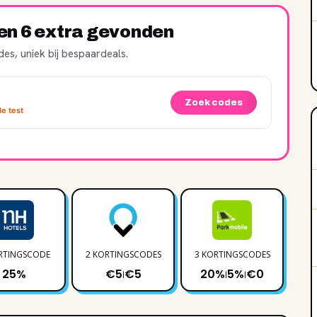
ren 6 extra gevonden
es, uniek bij bespaardeals.
Zoek codes
e test
RTINGSCODE
2 KORTINGSCODES
3 KORTINGSCODES
1 
25%
€5
€5
20%
5%
€0
|
|
|