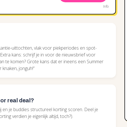
Info
kantie-uittochten, vlak voor piekperiodes en spot-
xtra kans: schrijf je in voor de nieuwsbrief voor
lf aan te komen? Grote kans dat er ineens een Summer
r knaken, jonguh!”
or real deal?
j en je buddies structureel korting scoren. Deel je
ting verdien je eigenlijk altijd, toch?).