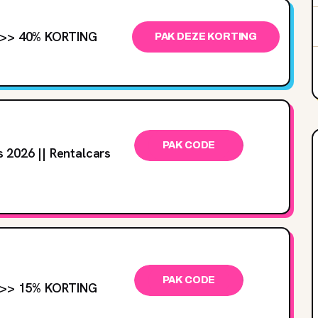
 >> 40‌% KORTING
PAK DEZE KORTING
PAK CODE
 2026 || Rentalcars
PAK CODE
e >> 15% KORTING