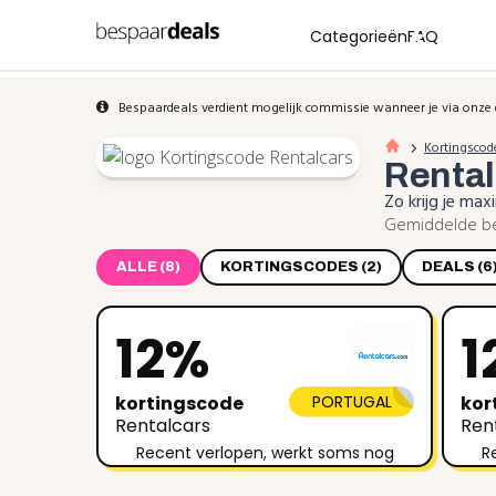
Categorieën
FAQ
Bespaardeals verdient mogelijk commissie wanneer je via onze 
Kortingscod
Renta
Zo krijg je ma
Gemiddelde be
ALLE (8)
KORTINGSCODES (2)
DEALS (6
12%
1
kortingscode
PORTUGAL
kor
Rentalcars
Ren
Recent verlopen, werkt soms nog
R