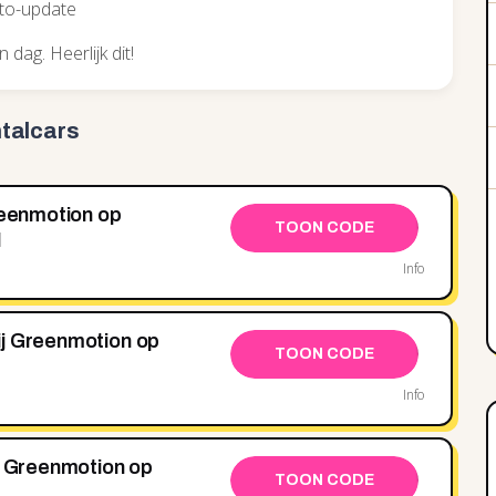
uto-update
 dag. Heerlijk dit!
talcars
reenmotion op
TOON CODE
l
Info
ij Greenmotion op
TOON CODE
Info
ij Greenmotion op
TOON CODE