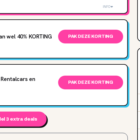
INFO
 van wel 40% KORTING
PAK DEZE KORTING
Rentalcars en
PAK DEZE KORTING
el 3 extra deals