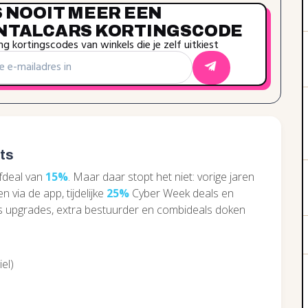
S NOOIT MEER EEN
NTALCARS KORTINGSCODE
g kortingscodes van winkels die je zelf uitkiest
its
efdeal van
15%
. Maar daar stopt het niet: vorige jaren
n via de app, tijdelijke
25%
Cyber Week deals en
is upgrades, extra bestuurder en combideals doken
el)