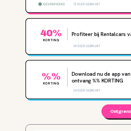
GEVERIFIEERD
73 KEER GEBRUIKT
40%
Profiteer bij Rentalcars
KORTING
54 KEER GEBRUIKT
Download nu de app van 
%%
ontvang ‌%‌% KORTING
KORTING
34 KEER GEBRUIKT
Ontgrend