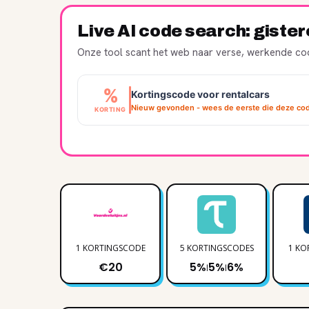
Live AI code search: giste
Onze tool scant het web naar verse, werkende cod
%
Kortingscode voor rentalcars
Nieuw gevonden - wees de eerste die deze cod
KORTING
1 KORTINGSCODE
5 KORTINGSCODES
1 KO
€20
5%
5%
6%
|
|