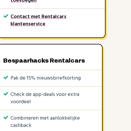
toevoegen
Contact met Rentalcars
klantenservice
Bespaarhacks Rentalcars
Pak de 15% nieuwsbriefkorting
Check de app-deals voor extra
voordeel
KORTINGSCODE
1 KORTINGSCODE
6 KORTINGSCODES
5%
€1
3%
€3
€15
|
|
Combineren met aanlokkelijke
cashback