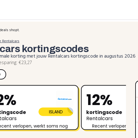
deals shopt.
e Rentalcars
lcars
kortingscodes
ximale korting met jouw Rentalcars kortingscode in augustus 2026
sparing: €23,27
)
2%
12%
tingscode
ISLAND
kortingscode
talcars
Rentalcars
ecent verlopen, werkt soms nog
Recent verlopen, we