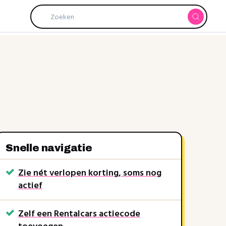
Snelle navigatie
10%
Zie nét verlopen korting, soms nog
TURKIJE
kortingscode
SAVE10-x
actief
Rentalcars
rkt soms nog
Recent verlopen, werkt soms nog
Zelf een Rentalcars actiecode