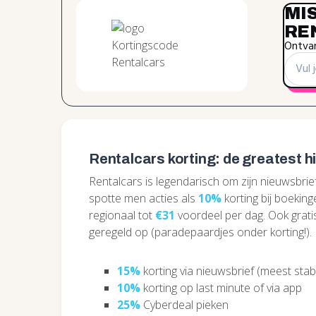
MI
RE
Ontvan
Rentalcars korting: de greatest h
Rentalcars is legendarisch om zijn nieuwsbri
spotte men acties als
10%
korting bij boekinge
regionaal tot
€31
voordeel per dag. Ook grat
geregeld op (paradepaardjes onder korting!).
15%
korting via nieuwsbrief (meest stabi
10%
korting op last minute of via app
25%
Cyberdeal pieken