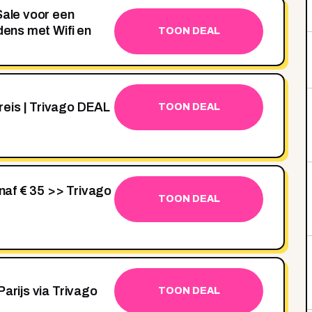
Sale voor een
rdens met Wifi en
TOON DEAL
eis | Trivago DEAL
TOON DEAL
anaf € 35 >> Trivago
TOON DEAL
Parijs via Trivago
TOON DEAL