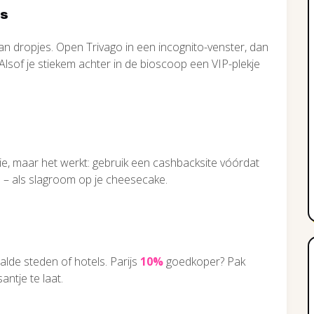
us
an dropjes. Open Trivago in een incognito-venster, dan
 Alsof je stiekem achter in de bioscoop een VIP-plekje
ptie, maar het werkt: gebruik een cashbacksite vóórdat
l – als slagroom op je cheesecake.
lde steden of hotels. Parijs
10%
goedkoper? Pak
antje te laat.