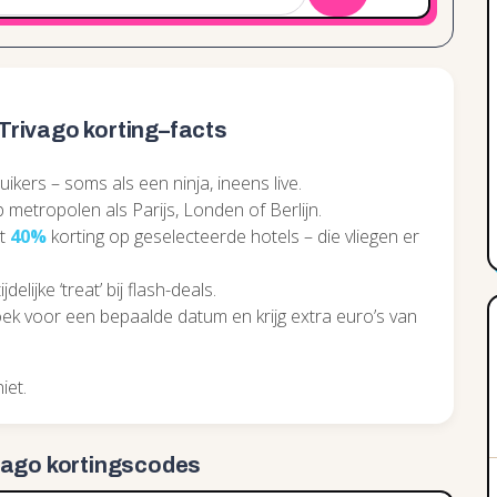
rivago korting–facts
kers – soms als een ninja, ineens live.
 metropolen als Parijs, Londen of Berlijn.
ot
40%
korting op geselecteerde hotels – die vliegen er
delijke ‘treat’ bij flash-deals.
k voor een bepaalde datum en krijg extra euro’s van
iet.
vago kortingscodes