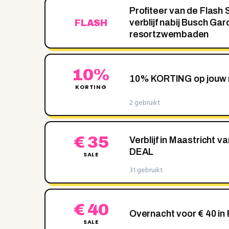
Profiteer van de Flash 
verblijf nabij Busch Ga
FLASH
resortzwembaden
10%
10% KORTING op jouw r
KORTING
2 gebruikt
€ 35
Verblijf in Maastricht v
DEAL
SALE
31 gebruikt
€ 40
Overnacht voor € 40 in 
SALE