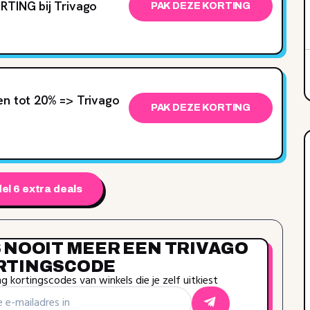
RTING bij Trivago
PAK DEZE KORTING
en tot 20‌% => Trivago
PAK DEZE KORTING
el 6 extra deals
 NOOIT MEER EEN TRIVAGO
RTINGSCODE
 kortingscodes van winkels die je zelf uitkiest