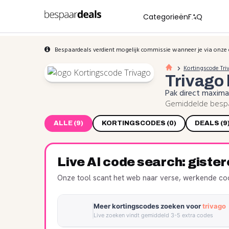
Categorieën
FAQ
Bespaardeals verdient mogelijk commissie wanneer je via onze 
Kortingscode Tri
Trivago
Pak direct maxima
Gemiddelde bespar
ALLE (9)
KORTINGSCODES (0)
DEALS (9
Live AI code search: giste
Onze tool scant het web naar verse, werkende cod
Meer kortingscodes zoeken voor
trivago
Live zoeken vindt gemiddeld 3-5 extra codes