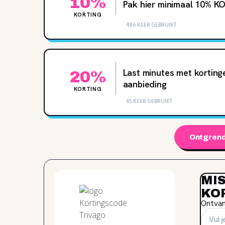
10%
Pak hier minimaal 10% KO
KORTING
486 KEER GEBRUIKT
Last minutes met korting
20%
aanbieding
KORTING
65 KEER GEBRUIKT
Ontgrend
MIS
KO
Ontvang