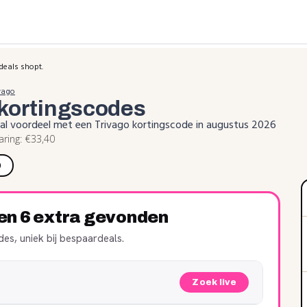
deals shopt.
vago
kortingscodes
al voordeel met een Trivago kortingscode in augustus 2026
ing: €33,40
)
ren 6 extra gevonden
es, uniek bij bespaardeals.
Zoek live