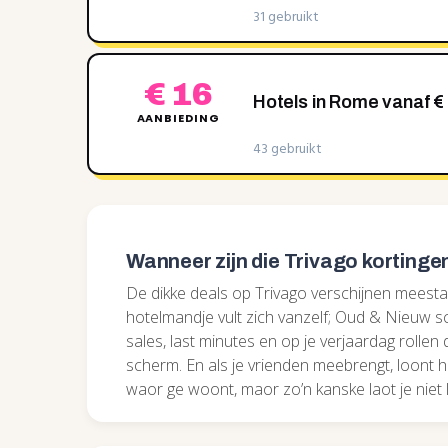
31 gebruikt
€ 16
Hotels in Rome vanaf € 
AANBIEDING
43 gebruikt
Wanneer zijn die Trivago kortinge
De dikke deals op Trivago verschijnen meestal
hotelmandje vult zich vanzelf; Oud & Nieuw sc
sales, last minutes en op je verjaardag rolle
scherm. En als je vrienden meebrengt, loont h
waor ge woont, maor zo’n kanske laot je niet l