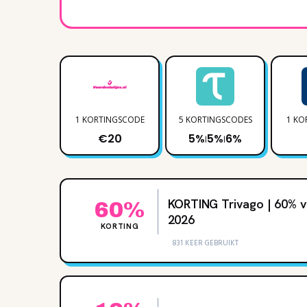
1 KORTINGSCODE
5 KORTINGSCODES
1 KO
€20
5%
5%
6%
|
|
KORTING Trivago | 60% v
60%
2026
KORTING
831 KEER GEBRUIKT