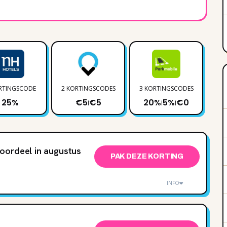
RTINGSCODE
2 KORTINGSCODES
3 KORTINGSCODES
1 
25%
€5
€5
20%
5%
€0
|
|
|
oordeel in augustus
PAK DEZE KORTING
INFO