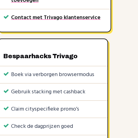
toevoegen
Contact met Trivago klantenservice
KORTINGSCODE
1 KORTINGSCODE
6 KORTINGSCODES
Bespaarhacks Trivago
5%
€1
3%
€3
€15
|
|
Boek via verborgen browsermodus
Gebruik stacking met cashback
Claim cityspecifieke promo’s
Check de dagprijzen goed