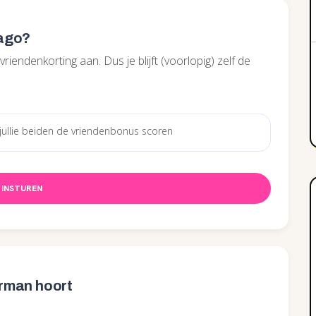
vago?
iendenkorting aan. Dus je blijft (voorlopig) zelf de
INSTUREN
urman hoort