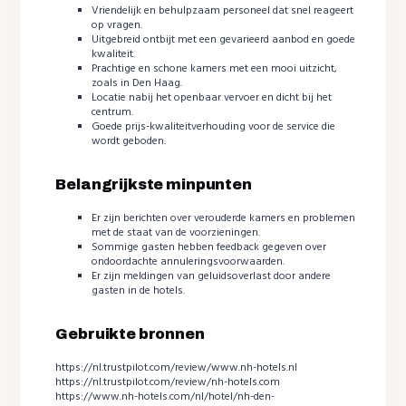
Vriendelijk en behulpzaam personeel dat snel reageert
op vragen.
Uitgebreid ontbijt met een gevarieerd aanbod en goede
kwaliteit.
Prachtige en schone kamers met een mooi uitzicht,
zoals in Den Haag.
Locatie nabij het openbaar vervoer en dicht bij het
centrum.
Goede prijs-kwaliteitverhouding voor de service die
wordt geboden.
Belangrijkste minpunten
Er zijn berichten over verouderde kamers en problemen
met de staat van de voorzieningen.
Sommige gasten hebben feedback gegeven over
ondoordachte annuleringsvoorwaarden.
Er zijn meldingen van geluidsoverlast door andere
gasten in de hotels.
Gebruikte bronnen
https://nl.trustpilot.com/review/www.nh-hotels.nl
https://nl.trustpilot.com/review/nh-hotels.com
https://www.nh-hotels.com/nl/hotel/nh-den-