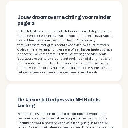
Jouw droomovernachting voor minder
pegels
NH Hotels: de speeltuin voor hotelhoppers en citytrip-fans die
graag een beetje grandeur willen zonder hun hele spaarvarken
te slachten. Denk aan: design suites in Amsterdam,
familiekamers met gratis ontbijt voor kids (waar ze met een
croissant in elke hand rondrennen) of een last-minute upgrade
naar een luxe kamer met uitzicht. Seizoensgebonden deals?
Yup, zoals extra korting op resortboekingen of die fameuze e-
bike-arrangementen. En – hoe fabuleus – spaar je Discovery
Dollars voor een gratis nachtje? Ja, dat kan ook! Soms schuilt
het geluk gewoon in een goedgekozen promotiecode.
De kleine lettertjes van NH Hotels
korting
Kortingscodes kunnen niet altijd gecombineerd worden met
bestaande aanbiedingen of andere promoties; soms zijn ze
uitsluitend voor Discovery leden of alleen geldig in bepaalde
hotels. De geldigheidsduur varieert als een Dutch zomer – soms