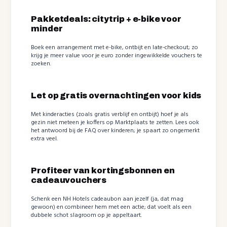
Pakketdeals: citytrip + e-bike voor
minder
Boek een arrangement met e-bike, ontbijt en late-checkout; zo
krijg je meer value voor je euro zonder ingewikkelde vouchers te
zoeken.
Let op gratis overnachtingen voor kids
Met kinderacties (zoals gratis verblijf en ontbijt) hoef je als
gezin niet meteen je koffers op Marktplaats te zetten. Lees ook
het antwoord bij de FAQ over kinderen; je spaart zo ongemerkt
extra veel.
Profiteer van kortingsbonnen en
cadeauvouchers
Schenk een NH Hotels cadeaubon aan jezelf (ja, dat mag
gewoon) en combineer hem met een actie; dat voelt als een
dubbele schot slagroom op je appeltaart.