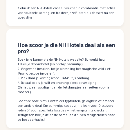
Gebruik een NH Hotels cadeauvoucher in combinatie met acties
voor dubbele korting, en trakteer jezelf later; als dessert na een
goed diner.
Hoe scoor je die NH Hotels deal als een
pro?
Boek je je kamer via de NH Hotels website? Zo werkt het:
1. Kies je droomhotel (en ontbijt natuurlijk).
2. Gegevens invullen, tot je plotseling het magische veld ziet:
‘Promotiecode invoeren’.
3. Plak daar je kortingscode. BAM! Prijs omlaag.
4. Betaal zoals je wilt en ontvang direct bevestiging.
(Serieus, eenvoudiger dan de fietslampjes aanzetten voor je
moeder.)
Loopt de code niet? Controleer typfouten, geldigheid of probeer
een andere deal. En: sommige codes zijn alleen voor Discovery
leden óf voor specifieke locaties – niet vergeten te checken.
Teruglezen hoe je de beste combi pakt? Even terugscrollen naar
de bespaarhacks!