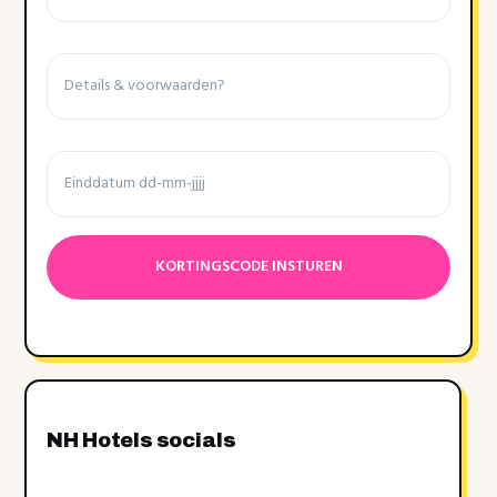
Details
&
voorwaarden
Einddatum
Datumnotatie:DD
dash
MM
dash
JJJJ
NH Hotels socials