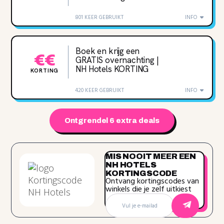
801 KEER GEBRUIKT
INFO
Boek en krijg een
€€
GRATIS overnachting |
NH Hotels KORTING
KORTING
420 KEER GEBRUIKT
INFO
Ontgrendel 6 extra deals
MIS NOOIT MEER EEN
NH HOTELS
KORTINGSCODE
Ontvang kortingscodes van
winkels die je zelf uitkiest