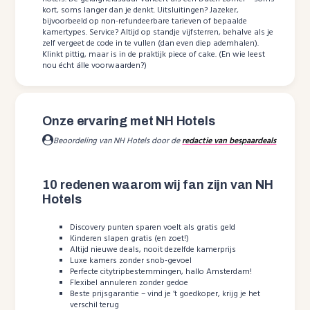
kort, soms langer dan je denkt. Uitsluitingen? Jazeker,
bijvoorbeeld op non-refundeerbare tarieven of bepaalde
kamertypes. Service? Altijd op standje vijfsterren, behalve als je
zelf vergeet de code in te vullen (dan even diep ademhalen).
Klinkt pittig, maar is in de praktijk piece of cake. (En wie leest
nou écht álle voorwaarden?)
Onze ervaring met NH Hotels
Beoordeling van NH Hotels door de
redactie van bespaardeals
10 redenen waarom wij fan zijn van NH
Hotels
Discovery punten sparen voelt als gratis geld
Kinderen slapen gratis (en zoet!)
Altijd nieuwe deals, nooit dezelfde kamerprijs
Luxe kamers zonder snob-gevoel
Perfecte citytripbestemmingen, hallo Amsterdam!
Flexibel annuleren zonder gedoe
Beste prijsgarantie – vind je ’t goedkoper, krijg je het
verschil terug