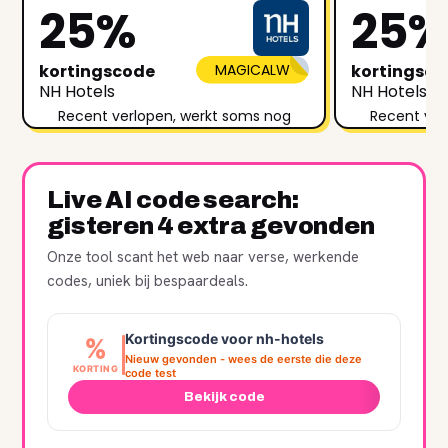
25%
25
kortingscode
MAGICALW
kortingsc
NH Hotels
NH Hotels
Recent verlopen, werkt soms nog
Recent ver
Live AI code search:
gisteren 4 extra gevonden
Onze tool scant het web naar verse, werkende
codes, uniek bij bespaardeals.
Kortingscode voor nh-hotels
%
Nieuw gevonden - wees de eerste die deze
KORTING
code test
Bekijk code