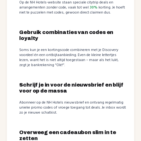
Op de NH Hotels-website staan speciale citytrip deals en
arrangementen zonder code, vaak tot wel
30%
korting. Je hoeft
niet te puzzelen met codes, gewoon direct claimen dus.
Gebruik combinaties van codes en
loyalty
Soms kun je een kortingscode combineren met je Discovery
voordeel én een ontbijtaanbieding. Even de kleine lettertjes
lezen, want het is niet altijd toegestaan – maar als het lukt,
zegt je bankrekening “Olé!”.
Schrijf je in voor de nieuwsbrief en blijf
voor op de massa
Abonneer op de NH Hotels nieuwsbrief en ontvang regelmatig
unieke promo codes of vroege toegang tot deals. Je inbox wordt
zo je nieuwe schatkist.
Overweeg een cadeaubon slim in te
zetten