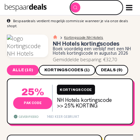
Bespaardeals verdient mogelijk commissie wanneer je via onze deals
shopt.
Kortingscode NH Hotels
NH Hotels
kortingscodes
Boek voordelig een verblijf met een NH
Hotels kortingscode in augustus 2026
Gemiddelde besparing: €32,70
ALLE (10)
KORTINGSCODES (1)
DEALS (9)
25%
KORTINGSCODE
NH Hotels kortingscode
PAK CODE
>> 25‌% KORTING
1483 KEER GEBRUIKT
GEVERIFIEERD