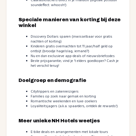
Cadeauvouchers direct in je mailbox (digitale postduif
soundeffect: whoosh!)
Speciale manieren van korting bij deze
winkel
Discovery Dollars sparen (inwisselbaar voor gratis
nachten of korting)
Kinderen gratis overnachten tot 11 jaar/half geld op
ontbijt (broodje hagelslag, iemand?)
Nu en dan exclusieve app-deals of nieuwsbriefcodes
Beste prijsgarantie; vind je ’t elders goedkoper? Cash je
het verschil terug!
Doelgroep en demografie
Citytrippers en zakenreizigers
Families op zoek naar gemak en korting
Romantische weekenden en luxe-zoekers
Loyaliteitsjagers (a.k.a. spaarders, ontdek de rewards!)
Meer unieke NH Hotels weetjes
E-bike deals en arrangementen met lokale tours