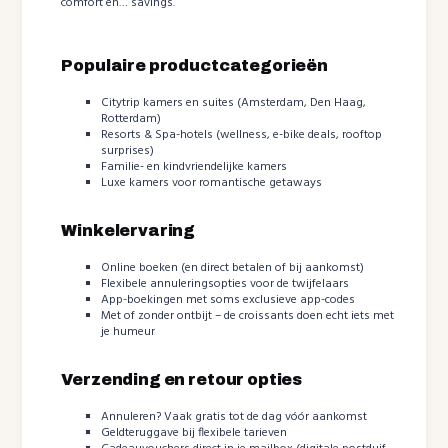
comfort en… savings.
Populaire productcategorieën
Citytrip kamers en suites (Amsterdam, Den Haag,
Rotterdam)
Resorts & Spa-hotels (wellness, e-bike deals, rooftop
surprises)
Familie- en kindvriendelijke kamers
Luxe kamers voor romantische getaways
Winkelervaring
Online boeken (en direct betalen of bij aankomst)
Flexibele annuleringsopties voor de twijfelaars
App-boekingen met soms exclusieve app-codes
Met of zonder ontbijt – de croissants doen echt iets met
je humeur
Verzending en retour opties
Annuleren? Vaak gratis tot de dag vóór aankomst
Geldteruggave bij flexibele tarieven