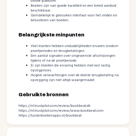
online platform.
Boeken zijn van goede kwaliteit en een breed aanbod
beschikbaar.
Gemakkelijk te gebruiken interface voor het vinden en
beluisteren van boeken.
Belangrijkste minpunten
Veel klanten hebben onduidelijkheden ervaren rondom
proefperiodes en terugbetalingen.
Een aantal signalen over ongewenste afschrijvingen
tijdens of na de proefperiode.
Er zijn klanten die ervaring hebben met een lastig
opzegproces.
Hogere verwachtingen over de directe terugbetaling na
opzegging zijn niet altijd waargemaakt.
Gebruikte bronnen
https://nl.trustpilot.com/review/bookbeat.dk
https://nl.trustpilot.com/review/www.bookbeat.com
https://luisterboekenapps.nl/bookbeat