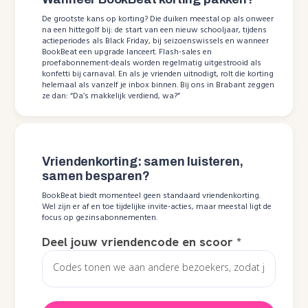
De grootste kans op korting? Die duiken meestal op als onweer
na een hittegolf bij: de start van een nieuw schooljaar, tijdens
actieperiodes als Black Friday, bij seizoenswissels en wanneer
BookBeat een upgrade lanceert. Flash-sales en
proefabonnement-deals worden regelmatig uitgestrooid als
konfetti bij carnaval. En als je vrienden uitnodigt, rolt die korting
helemaal als vanzelf je inbox binnen. Bij ons in Brabant zeggen
ze dan: “Da’s makkelijk verdiend, wa?”
Vriendenkorting: samen luisteren,
samen besparen?
BookBeat biedt momenteel geen standaard vriendenkorting.
Wel zijn er af en toe tijdelijke invite-acties, maar meestal ligt de
focus op gezinsabonnementen.
Deel jouw vriendencode en scoor
*