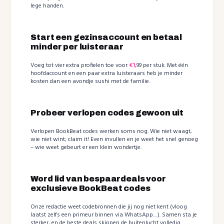
lege handen.
Start een gezinsaccount en betaal
minder per luisteraar
Voeg tot vier extra profielen toe voor
€1
,99 per stuk. Met één
hoofdaccount en een paar extra luisteraars heb je minder
kosten dan een avondje sushi met de familie.
Probeer verlopen codes gewoon uit
Verlopen BookBeat codes werken soms nog. Wie niet waagt,
wie niet wint; claim it! Even invullen en je weet het snel genoeg
– wie weet gebeurt er een klein wondertje.
Word lid van bespaardeals voor
exclusieve BookBeat codes
Onze redactie weet codebronnen die jij nog niet kent (vloog
laatst zelfs een primeur binnen via WhatsApp…). Samen sta je
sterker, en de beste deals skippen de buitenlucht volledig.