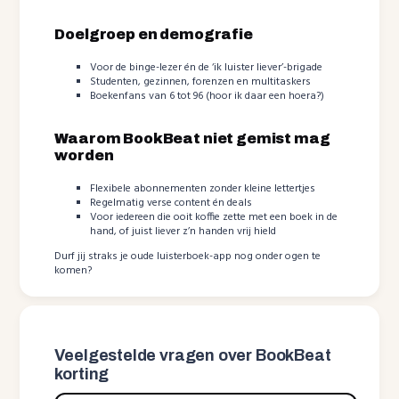
Doelgroep en demografie
Voor de binge-lezer én de ‘ik luister liever’-brigade
Studenten, gezinnen, forenzen en multitaskers
Boekenfans van 6 tot 96 (hoor ik daar een hoera?)
Waarom BookBeat niet gemist mag
worden
Flexibele abonnementen zonder kleine lettertjes
Regelmatig verse content én deals
Voor iedereen die ooit koffie zette met een boek in de
hand, of juist liever z’n handen vrij hield
Durf jij straks je oude luisterboek-app nog onder ogen te
komen?
Veelgestelde vragen over BookBeat
korting