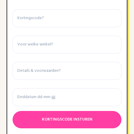
Kortingscode
Winkel
Details
&
voorwaarden
Einddatum
Datumnotatie:DD
dash
MM
dash
JJJJ