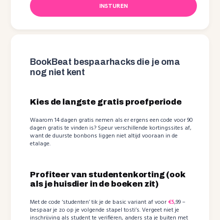
INSTUREN
BookBeat bespaarhacks die je oma
nog niet kent
Kies de langste gratis proefperiode
Waarom 14 dagen gratis nemen als er ergens een code voor 90
dagen gratis te vinden is? Speur verschillende kortingssites af,
want de duurste bonbons liggen niet altijd vooraan in de
etalage.
Profiteer van studentenkorting (ook
als je huisdier in de boeken zit)
Met de code ‘studenten’ tik je de basic variant af voor
€5
,99 –
bespaar je zo op je volgende stapel tosti’s. Vergeet niet je
inschrijving als student te verifiëren, anders sta je buiten met