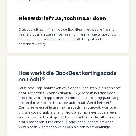
Nieuwsbrief? Ja, toch maar doen
Oké, vooruit: schrijf je in op de BookBeat nieuwsbrief, want
daar sluipt af en toe een verrassing in je mail die te goed is om
te laten liggen (alsof je plotseling truffel tegenkomt in je
boterhamworst).
Hoe werkt die BookBeat kortingscode
nou écht?
Eerst accountje aanmaken of inloggen, dan stap je als een chef
naar ‘Actiecodes & aanbiedingen’. Tik je code in het daarvoor
bedoelde veld – hoppa, direct zichtbaar of de korting pakt. Nog
sneller dan een blikje fris uit de automaat. Werkt het niet?
Controleer even of je geen extra spatie hebt getypt, want die
digitale code-draak is streng. Pro-tip: soms is een code alleen
voor nieuwe leden of specifiek voor studenten. Ha, alles voor die
gratis maanden! Problemen? Cache legen, andere browser
kiezen of de klantenservice appen als een ware dealninja.