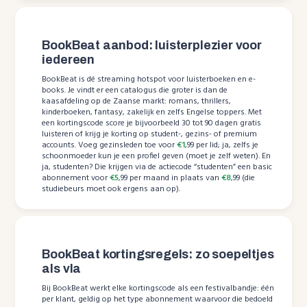
BookBeat aanbod: luisterplezier voor
iedereen
BookBeat is dé streaming hotspot voor luisterboeken en e-
books. Je vindt er een catalogus die groter is dan de
kaasafdeling op de Zaanse markt: romans, thrillers,
kinderboeken, fantasy, zakelijk en zelfs Engelse toppers. Met
een kortingscode score je bijvoorbeeld 30 tot 90 dagen gratis
luisteren of krijg je korting op student-, gezins- of premium
accounts. Voeg gezinsleden toe voor
€1
,99 per lid; ja, zelfs je
schoonmoeder kun je een profiel geven (moet je zelf weten). En
ja, studenten? Die krijgen via de actiecode “studenten” een basic
abonnement voor
€5
,99 per maand in plaats van
€8
,99 (die
studiebeurs moet ook ergens aan op).
BookBeat kortingsregels: zo soepeltjes
als vla
Bij BookBeat werkt elke kortingscode als een festivalbandje: één
per klant, geldig op het type abonnement waarvoor die bedoeld