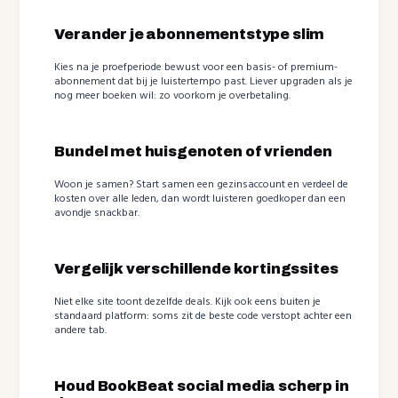
Verander je abonnementstype slim
Kies na je proefperiode bewust voor een basis- of premium-
abonnement dat bij je luistertempo past. Liever upgraden als je
nog meer boeken wil: zo voorkom je overbetaling.
Bundel met huisgenoten of vrienden
Woon je samen? Start samen een gezinsaccount en verdeel de
kosten over alle leden, dan wordt luisteren goedkoper dan een
avondje snackbar.
Vergelijk verschillende kortingssites
Niet elke site toont dezelfde deals. Kijk ook eens buiten je
standaard platform: soms zit de beste code verstopt achter een
andere tab.
Houd BookBeat social media scherp in