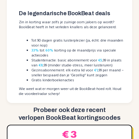
De legendarische BookBeat deals
Zin in korting waar zelfs je zuinige oom jaloers op wordt?
BookBeat heeft in het verleden knallers als deze gelanceerd:
Tot 90 dagen gratis luisterplezier (ja, écht: drie maanden
voor nop)
33%
tot
60%
korting op de maandprijs via speciale
actiecodes
Studentenactie: basic abonnement voor
€5
,99 in plaats
van
€8
,99 (minder studie-stress, meer luisteruren)
Gezinsabonnement: elk extra lid voor
€1
,99 per maand –
sneller bespaard dan je ‘Gezellig!’ kunt zeggen
Gratis kinderboekenacties
Wie weet wat er morgen weer uit de BookBeat-hoed rolt. Houd
die voordeelradar scherp!
Probeer ook deze recent
verlopen BookBeat kortingscodes
€ 3