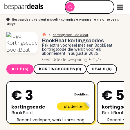
Bespaardeals verdient mogelijk commissie wanneer je via onze deals
shopt.
Kortingscode BookBeat
BookBeat
kortingscodes
Pak extra voordeel met een BookBeat
kortingscode die werkt voor elk
abonnement in augustus 2026
Gemiddelde besparing: €21,77
ALLE (6)
KORTINGSCODES (0)
DEALS (6)
€ 3
€ 5
kortingscode
studente
kortingsc
BookBeat
BookBeat
Recent verlopen, werkt soms nog
Recent ver