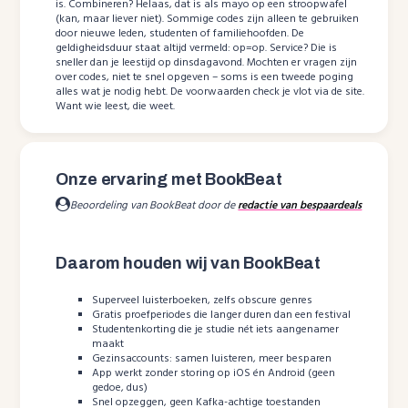
is. Combineren? Helaas, dat is als mayo op een stroopwafel
(kan, maar liever niet). Sommige codes zijn alleen te gebruiken
door nieuwe leden, studenten of familiehoofden. De
geldigheidsduur staat altijd vermeld: op=op. Service? Die is
sneller dan je leestijd op dinsdagavond. Mochten er vragen zijn
over codes, niet te snel opgeven – soms is een tweede poging
alles wat je nodig hebt. De voorwaarden check je vlot via de site.
Want wie leest, die weet.
Onze ervaring met BookBeat
Beoordeling van BookBeat door de
redactie van bespaardeals
Daarom houden wij van BookBeat
Superveel luisterboeken, zelfs obscure genres
Gratis proefperiodes die langer duren dan een festival
Studentenkorting die je studie nét iets aangenamer
maakt
Gezinsaccounts: samen luisteren, meer besparen
App werkt zonder storing op iOS én Android (geen
gedoe, dus)
Snel opzeggen, geen Kafka-achtige toestanden