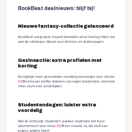
BookBeat dealnieuws: blijf bij!
Nieuwe fantasy-collectie gelanceerd
BookBeat voegt deze maand tientallen verse fantasy-titels toe
aan de catalogus. Ideaal voor dromers en drakenjagers.
Gezinsactie: extra profielen met
korting
Nu tijdelijk meer gezinsleden voordelig toevoegen voor slechts
€1
,99 extra per profiel. Iedereen zijn eigen boekenlijst, niemand
meer zeurt over luistertijden.
Studentendagen: luister extra
voordelig
Met de actiecode ‘studenten’ pakken studenten het basic
abonnement voor maar
€5
,99 per maand. Ja, die stufi kan
ergens anders heen!