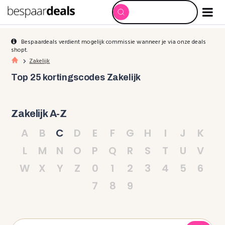
Bespaardeals verdient mogelijk commissie wanneer je via onze deals
shopt.
Zakelijk
Top 25 kortingscodes Zakelijk
Zakelijk A-Z
A
B
C
D
E
F
G
H
I
J
K
L
M
N
O
P
Q
R
S
T
U
V
W
X
Y
Z
0
1
2
3
4
5
6
7
8
9