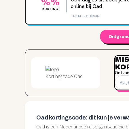
%%
online bij Oad
KORTING
406 KEER GEBRUIKT
Ontgrend
MIS
KO
Ontvang
Oad kortingscode: dit kun je ver
Oad is een Nederlandse reisorganisatie die b