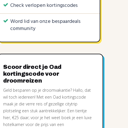
OAD50WIN
kortingscode
VROEGBOE
Check verlopen kortingscodes
Oad
rkt soms nog
Recent verlopen, werkt soms nog
Word lid van onze bespaardeals
community
Scoor direct je Oad
kortingscode voor
droomreizen
Geld besparen op je droomvakantie? Hallo, dat
wil toch iedereen! Met een Oad kortingscode
maak je die verre reis of gezellige citytrip
plotseling een stuk aantrekkelijker. Een tientje
hier, €25 daar; voor je het weet boek je een luxe
hotelkamer voor de prijs van een