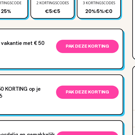
RTINGSCODE
2 KORTINGSCODES
3 KORTINGSCODES
1 
25%
€5
€5
20%
5%
€0
|
|
|
e vakantie met € 50
PAK DEZE KORTING
50 KORTING op je
PAK DEZE KORTING
6
oordelig en gemakkelijk