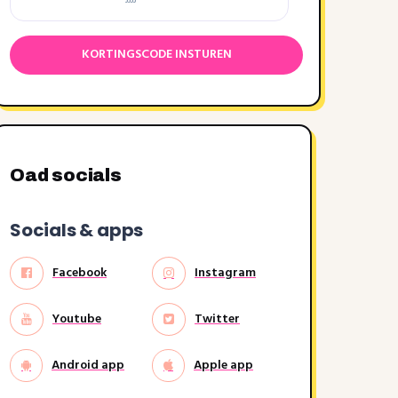
Oad socials
Socials & apps
Facebook
Instagram
Youtube
Twitter
Android app
Apple app