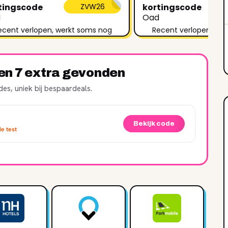
tingscode
ZVW26
kortingscode
d
Oad
ecent verlopen, werkt soms nog
Recent verlopen, we
ren 7 extra gevonden
es, uniek bij bespaardeals.
Bekijk code
e test