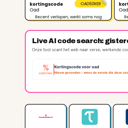
kortingscode
OAD50KER
kor
Oad
Oa
Recent verlopen, werkt soms nog
R
Live AI code search: giste
Onze tool scant het web naar verse, werkende cod
%
Kortingscode voor oad
Nieuw gevonden - wees de eerste die deze cod
KORTING