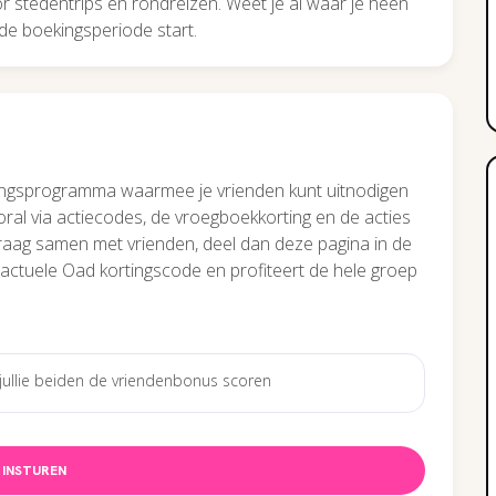
r stedentrips en rondreizen. Weet je al waar je heen
de boekingsperiode start.
ingsprogramma waarmee je vrienden kunt uitnodigen
oral via actiecodes, de vroegboekkorting en de acties
raag samen met vrienden, deel dan deze pagina in de
actuele Oad kortingscode en profiteert de hele groep
INSTUREN