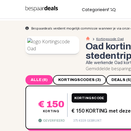
Categorieën
FAQ
Bespaardeals verdient mogelijk commissie wanneer je via onze 
Kortingscode Oad
Oad korti
stedentri
Alle werkende Oad kor
Gemiddelde besparing:
ALLE (8)
KORTINGSCODES (3)
DEALS (5
KORTINGSCODE
€ 150
€ 150 KORTING met de
KORTING
GEVERIFIEERD
375 KEER GEBRUIKT