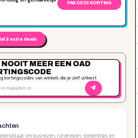
PAK DEZE KORTING
el 2 extra deals
 NOOIT MEER EEN OAD
RTINGSCODE
 kortingscodes van winkels die je zelf uitkiest
wachten
ekendstaat om busreizen, rondreizen, stedentrips en