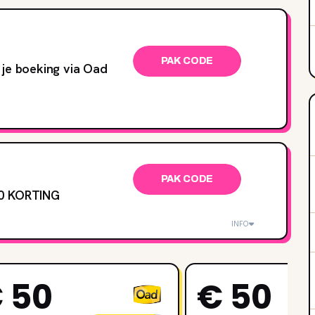
PAK CODE
 je boeking via Oad
PAK CODE
10 KORTING
INFO
 50
€ 50