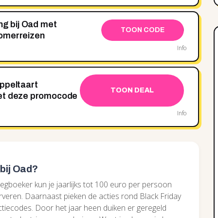
ng bij Oad met
TOON CODE
omerreizen
Info
ppeltaart
TOON DEAL
met deze promocode
Info
bij Oad?
egboeker kun je jaarlijks tot 100 euro per persoon
eren. Daarnaast pieken de acties rond Black Friday
tiecodes. Door het jaar heen duiken er geregeld