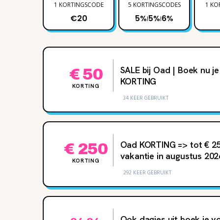
1 KORTINGSCODE
5 KORTINGSCODES
1 KO
€20
5%
5%
6%
|
|
SALE bij Oad | Boek nu j
€ 50
KORTING
KORTING
34 KEER GEBRUIKT
Oad KORTING => tot € 2
€ 250
vakantie in augustus 202
KORTING
292 KEER GEBRUIKT
Ook dagjes uit boek je v