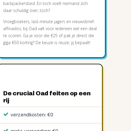
KORTINGSCODE
1 KORTINGSCODE
6 KORTINGSCODES
backpackersbed. En toch voelt niemand zich
daar schuldig over, toch?
5%
€1
3%
€3
€15
|
|
Vroegboekers, last-minute jagers en nieuwsbrief-
affinados; bij Oad valt voor iedereen wel een deal
te scoren. Ga je voor die €25 of pak je direct die
giga €50 korting? De keuze is reuze; jij bepaalt!
De crucial Oad feiten op een
rij
verzendkosten: €0