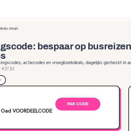
deals shopt.
ngscode: bespaar op busreizen
ps
tingscodes, actiecodes en vroegboekdeals, dagelijks gecheckt in 
 €37,82
)
PAK CODE
ze Oad VOORDEELCODE