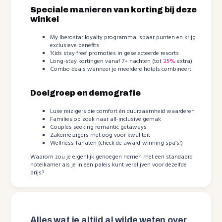
Speciale manieren van korting bij deze
winkel
My Iberostar loyalty programma: spaar punten en krijg
exclusieve benefits
‘Kids stay free’ promoties in geselecteerde resorts
Long-stay kortingen vanaf 7+ nachten (tot
25%
extra)
Combo-deals wanneer je meerdere hotels combineert
Doelgroep en demografie
Luxe reizigers die comfort én duurzaamheid waarderen
Families op zoek naar all-inclusive gemak
Couples seeking romantic getaways
Zakenreizigers met oog voor kwaliteit
Wellness-fanaten (check de award-winning spa’s!)
Waarom zou je eigenlijk genoegen nemen met een standaard
hotelkamer als je in een paleis kunt verblijven voor dezelfde
prijs?
Alles wat je altijd al wilde weten over