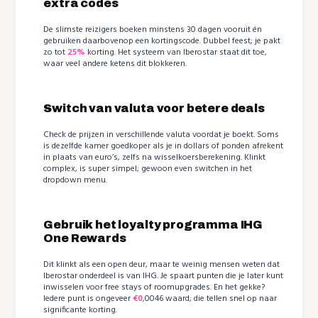
extra codes
De slimste reizigers boeken minstens 30 dagen vooruit én
gebruiken daarbovenop een kortingscode. Dubbel feest; je pakt
zo tot
25%
korting. Het systeem van Iberostar staat dit toe,
waar veel andere ketens dit blokkeren.
Switch van valuta voor betere deals
Check de prijzen in verschillende valuta voordat je boekt. Soms
is dezelfde kamer goedkoper als je in dollars of ponden afrekent
in plaats van euro’s, zelfs na wisselkoersberekening. Klinkt
complex, is super simpel; gewoon even switchen in het
dropdown menu.
Gebruik het loyalty programma IHG
One Rewards
Dit klinkt als een open deur, maar te weinig mensen weten dat
Iberostar onderdeel is van IHG. Je spaart punten die je later kunt
inwisselen voor free stays of roomupgrades. En het gekke?
Iedere punt is ongeveer
€0
,0046 waard; die tellen snel op naar
significante korting.