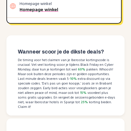
Homepage winkel
Homepage winkel
Wanneer scoor je de dikste deals?
De timing voor het claimen van je Iberostar kortingscode is
cruciaal. Vet veel korting scoor je tijdens Black Friday en Cyber
Monday; daar kun je kortingen tot wel
60%
pakken. Whoosh!
Maar ook buiten deze periodes zijn er golden opportunities.
Last minute deals leveren vaak 5-
10%
extra discount op via
speciale codes. ‘Da’s pas un goei koopje,’ zoals ze in Brabant
zouden zeggen. Early bird-acties voor vroegboekers geven je
niet alleen peace of mind, maar ook tot
15%
voordeel plus
soms gratis upgrades. En vergeet de seizoensgebonden e-days
niet, waar Iberostar hotels in Spanje tot
25%
korting bieden.
Claim it!