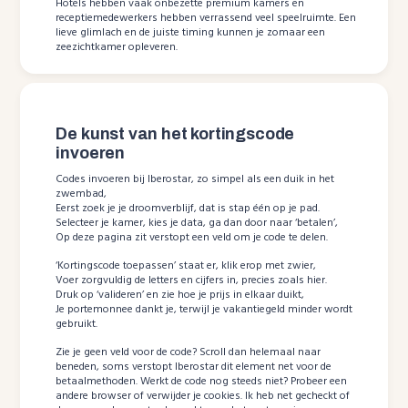
Hotels hebben vaak onbezette premium kamers en
receptiemedewerkers hebben verrassend veel speelruimte. Een
lieve glimlach en de juiste timing kunnen je zomaar een
zeezichtkamer opleveren.
De kunst van het kortingscode
invoeren
Codes invoeren bij Iberostar, zo simpel als een duik in het
zwembad,
Eerst zoek je je droomverblijf, dat is stap één op je pad.
Selecteer je kamer, kies je data, ga dan door naar ‘betalen’,
Op deze pagina zit verstopt een veld om je code te delen.
‘Kortingscode toepassen’ staat er, klik erop met zwier,
Voer zorgvuldig de letters en cijfers in, precies zoals hier.
Druk op ‘valideren’ en zie hoe je prijs in elkaar duikt,
Je portemonnee dankt je, terwijl je vakantiegeld minder wordt
gebruikt.
Zie je geen veld voor de code? Scroll dan helemaal naar
beneden, soms verstopt Iberostar dit element net voor de
betaalmethoden. Werkt de code nog steeds niet? Probeer een
andere browser of verwijder je cookies. Ik heb net gecheckt of