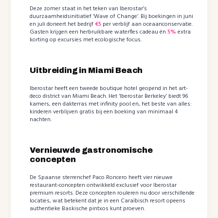
Deze zomer staat in het teken van Iberostar’s
duurzaamheidsinitiatief ‘Wave of Change’. Bij boekingen in juni
en juli doneert het bedrijf
€5
per verblijf aan oceaanconservatie.
Gasten krijgen een herbruikbare waterfles cadeau én
5%
extra
korting op excursies met ecologische focus.
Uitbreiding in Miami Beach
Iberostar heeft een tweede boutique hotel geopend in het art-
deco district van Miami Beach. Het ‘Iberostar Berkeley’ biedt 96
kamers, een dakterras met infinity pool en, het beste van alles:
kinderen verblijven gratis bij een boeking van minimaal 4
nachten.
Vernieuwde gastronomische
concepten
De Spaanse sterrenchef Paco Roncero heeft vier nieuwe
restaurant-concepten ontwikkeld exclusief voor Iberostar
premium resorts. Deze concepten rouleren nu door verschillende
locaties, wat betekent dat je in een Caraïbisch resort opeens
authentieke Baskische pintxos kunt proeven.