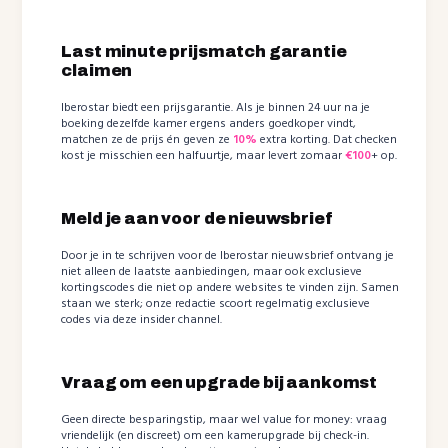
Last minute prijsmatch garantie
claimen
Iberostar biedt een prijsgarantie. Als je binnen 24 uur na je
boeking dezelfde kamer ergens anders goedkoper vindt,
matchen ze de prijs én geven ze
10%
extra korting. Dat checken
kost je misschien een halfuurtje, maar levert zomaar
€100
+ op.
Meld je aan voor de nieuwsbrief
Door je in te schrijven voor de Iberostar nieuwsbrief ontvang je
niet alleen de laatste aanbiedingen, maar ook exclusieve
kortingscodes die niet op andere websites te vinden zijn. Samen
staan we sterk; onze redactie scoort regelmatig exclusieve
codes via deze insider channel.
Vraag om een upgrade bij aankomst
Geen directe besparingstip, maar wel value for money: vraag
vriendelijk (en discreet) om een kamerupgrade bij check-in.