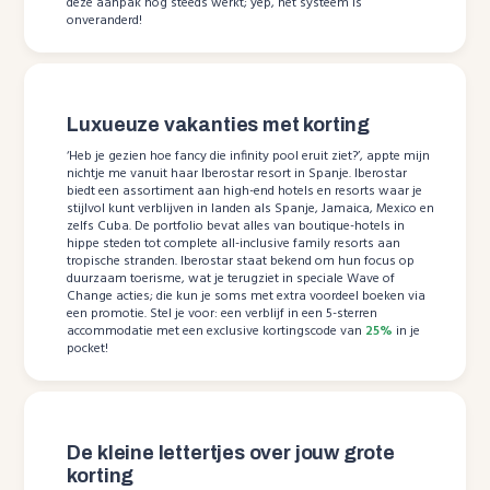
deze aanpak nog steeds werkt; yep, het systeem is
onveranderd!
Luxueuze vakanties met korting
‘Heb je gezien hoe fancy die infinity pool eruit ziet?’, appte mijn
nichtje me vanuit haar Iberostar resort in Spanje. Iberostar
biedt een assortiment aan high-end hotels en resorts waar je
stijlvol kunt verblijven in landen als Spanje, Jamaica, Mexico en
zelfs Cuba. De portfolio bevat alles van boutique-hotels in
hippe steden tot complete all-inclusive family resorts aan
tropische stranden. Iberostar staat bekend om hun focus op
duurzaam toerisme, wat je terugziet in speciale Wave of
Change acties; die kun je soms met extra voordeel boeken via
een promotie. Stel je voor: een verblijf in een 5-sterren
accommodatie met een exclusive kortingscode van
25%
in je
pocket!
De kleine lettertjes over jouw grote
korting