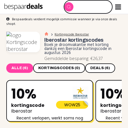
Bespaardeals verdient mogelijk commissie wanneer je via onze deals
shopt.
Kortingscode Iberostar
Iberostar
kortingscodes
Boek je droomvakantie met korting
dankzij een Iberostar kortingscode in
augustus 2026
Gemiddelde besparing: €26,37
ALLE (6)
KORTINGSCODES (0)
DEALS (6)
10%
10%
kortingscode
WOW25
kortingsc
Iberostar
Iberostar
Recent verlopen, werkt soms nog
Recent ver