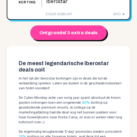
Iberostar
KORTING
9 KEER GEBRUIKT
INFO
Ontgrendel 3 extra deals
De meest legendarische Iberostar
deals ooit
In het rijk der Iberostar kortingen zijn er deals die tot de
verbeelding spreken. Laten we duiken in de geschiedenisboeken
van hotel-voordeel!
De Cyber Monday actie van vorig jaar spant absoluut de kroon:
gasten ontvingen toen een ongekende
60%
korting op
geselecteerde premium resorts. Je collega op de
marketingafdeling had die deal nog net kunnen pakken voor
haar huwelijksreis naar Punta Cana; ze was er weken later nog
euforisch over ;)
De regelmatig terugkerende ‘E-day’ promoties bieden consistent
25%
korting op alle Spaanse hotels, wat deze tot een