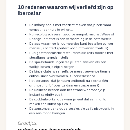
10 redenen waarom wij verliefd zijn op
Iberostar
De infinity pools met zeezicht maken dat je helemaal
vergeet naar huis te willen…
Hun ecologisch verantwoorde aanpak met het Wave of
Change-initiatief is een verademing in de hotelwereld
De app waarmee je roomservice kunt bestellen zonder
menselijk contact (perfect voor introverten zoals ik)
Hun gastronomische restaurants die zelfs foodies met
sterallures tevreden stellen
De spa-behandelingen die je laten zweven als een
wolkje boven je eigen zorgen
De kinderclubs waar zelfs de meest verwende tieners
enthousiast over worden; superverrassend…
Het personeel dat je naam onthoudt na slechts één
ontmoeting (of doen ze daar een trucje mee?)
De Balinese bedden aan het strand waardoor je je
instant celebrity voelt
De cocktailworkshops waar je leert dat een mojito
maken een kunst op zich is
De zonsondergang-yoga sessies die zelfs niet-yogi’s in
een zen-mood brengen
Groetjes,
redactie van bespaardeals