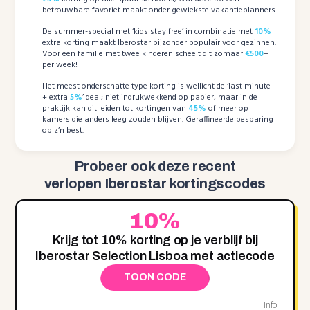
betrouwbare favoriet maakt onder gewiekste vakantieplanners.
De summer-special met ‘kids stay free’ in combinatie met
10%
extra korting maakt Iberostar bijzonder populair voor gezinnen.
Voor een familie met twee kinderen scheelt dit zomaar
€500
+
per week!
Het meest onderschatte type korting is wellicht de ‘last minute
+ extra
5%
’ deal; niet indrukwekkend op papier, maar in de
praktijk kan dit leiden tot kortingen van
45%
of meer op
kamers die anders leeg zouden blijven. Geraffineerde besparing
op z’n best.
Probeer ook deze recent
verlopen Iberostar kortingscodes
10%
Krijg tot 10% korting op je verblijf bij
Iberostar Selection Lisboa met actiecode
TOON CODE
Info