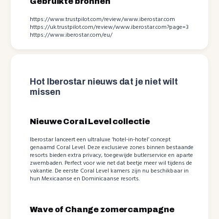
Gebruikte bronnen
https://www.trustpilot.com/review/www.iberostar.com
https://uk.trustpilot.com/review/www.iberostar.com?page=3
https://www.iberostar.com/eu/
Hot Iberostar nieuws dat je niet wilt
missen
Nieuwe Coral Level collectie
Iberostar lanceert een ultraluxe ‘hotel-in-hotel’ concept
genaamd Coral Level. Deze exclusieve zones binnen bestaande
resorts bieden extra privacy, toegewijde butlerservice en aparte
zwembaden. Perfect voor wie net dat beetje meer wil tijdens de
vakantie. De eerste Coral Level kamers zijn nu beschikbaar in
hun Mexicaanse en Dominicaanse resorts.
Wave of Change zomercampagne