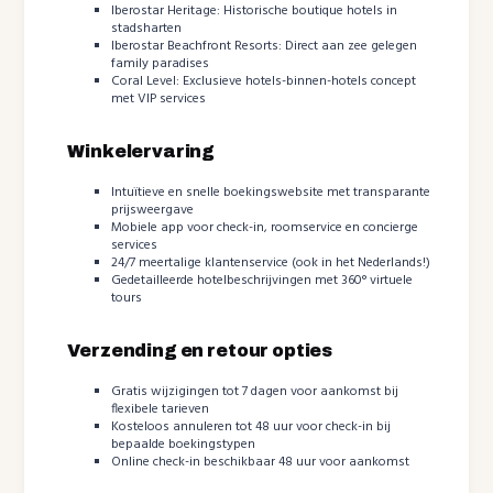
Iberostar Heritage: Historische boutique hotels in
stadsharten
Iberostar Beachfront Resorts: Direct aan zee gelegen
family paradises
Coral Level: Exclusieve hotels-binnen-hotels concept
met VIP services
Winkelervaring
Intuïtieve en snelle boekingswebsite met transparante
prijsweergave
Mobiele app voor check-in, roomservice en concierge
services
24/7 meertalige klantenservice (ook in het Nederlands!)
Gedetailleerde hotelbeschrijvingen met 360° virtuele
tours
Verzending en retour opties
Gratis wijzigingen tot 7 dagen voor aankomst bij
flexibele tarieven
Kosteloos annuleren tot 48 uur voor check-in bij
bepaalde boekingstypen
Online check-in beschikbaar 48 uur voor aankomst