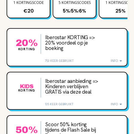
1 KORTINGSCODE
5 KORTINGSCODES
1 KORTINGSCOD
€20
5%
5%
6%
25%
|
|
Iberostar KORTING =>
20%
20% voordeel op je
boeking
KORTING
753 KEER GEBRUIKT
INFO
Iberostar aanbieding =>
Kinderen verblijven
KIDS
KORTING
GRATIS via deze deal
135 KEER GEBRUIKT
INFO
Scoor 50% korting
50%
tijdens de Flash Sale bij