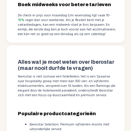
Boek midweeks voor betere tarieven
De check-in prijs voor maandag t/m woensdag ligt vaak 10-
15%
lager dan voor weekends. Als je flexibel bent met je
vakantiedagen, kan een midweek-start je fors besparen. En
eerlijk, die eerste dag ben je toch vooral aan het acclimatiseren;
dat kan net zo goed op een dinsdag als op een zaterdag!
Alles wat je moet weten over Iberostar
(maar nooit durfde te vragen)
Iberostar is niet zomaar een hotelketen; het is een Spaanse
luxe hospitality groep met meer dan 100 vier- en vijfsterren
etablissementen, verspreid over 16 landen. Als een flamingo die
elegant door de hotelwereld paradeert, onderscheidt Iberostar
zich met een focus op duurzaamheid én premium service.
Populaire productcategorieën
Iberostar Selection: Premium vijfsterren resorts met
uitzonderlijke service