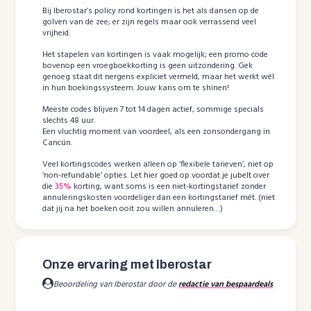
Bij Iberostar’s policy rond kortingen is het als dansen op de
golven van de zee; er zijn regels maar ook verrassend veel
vrijheid.
Het stapelen van kortingen is vaak mogelijk; een promo code
bovenop een vroegboekkorting is geen uitzondering. Gek
genoeg staat dit nergens expliciet vermeld, maar het werkt wél
in hun boekingssysteem. Jouw kans om te shinen!
Meeste codes blijven 7 tot 14 dagen actief, sommige specials
slechts 48 uur.
Een vluchtig moment van voordeel, als een zonsondergang in
Cancún.
Veel kortingscodes werken alleen op ‘flexibele tarieven’, niet op
‘non-refundable’ opties. Let hier goed op voordat je jubelt over
die
35%
korting, want soms is een niet-kortingstarief zonder
annuleringskosten voordeliger dan een kortingstarief mét. (niet
dat jij na het boeken ooit zou willen annuleren…)
Onze ervaring met Iberostar
Beoordeling van Iberostar door de
redactie van bespaardeals