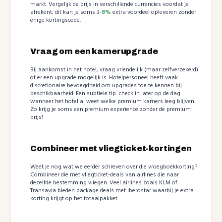
markt. Vergelijk de prijs in verschillende currencies voordat je
afrekent; dit kan je soms 3-
8%
extra voordeel opleveren zonder
enige kortingscode.
Vraag om een kamerupgrade
Bij aankomst in het hotel, vraag vriendelijk (maar zelfverzekerd)
of er een upgrade mogelijk is. Hotelpersoneel heeft vaak
discretionaire bevoegdheid om upgrades toe te kennen bij
beschikbaarheid. Een subtiele tip: check in later op de dag
wanneer het hotel al weet welke premium kamers leeg blijven.
Zo krijg je soms een premium experience zonder de premium
prijs!
Combineer met vliegticket-kortingen
Weet je nog wat we eerder schreven over die vroegboekkorting?
Combineer die met vliegticket-deals van airlines die naar
dezelfde bestemming vliegen. Veel airlines zoals KLM of
Transavia bieden package deals met Iberostar waarbij je extra
korting krijgt op het totaalpakket.