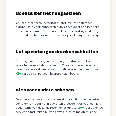
Boek buiten het hoogseizoen
Cruises in het schouderseizoen (april-mei of september-
oktober) zijn vaak honderden euro’s goedkoper dan identieke
routes in de zomer. Combineer dit met een kortingscode en je
bespaart dubbel. Bonus: de havens zijn ook nog eens rustiger!
Let op verborgen drankenpakketten
Sommige aanbiedingen bevatten gratis drankenpakketten
zoals het House Select pakket bij Oceania cruises. Deze zijn
vaak meer waard dan de korting zelf; je kunt hiermee tot wel
€50
per dag per persoon besparen aan boord.
Kies voor oudere schepen
De splinternieuwe cruiseschepen zijn prachtig, maar je betaalt
een premium voor het nieuwe-schip-gevoel. Kies voor een iets
ouder schip van dezelfde rederij en je kunt tot
20%
besparen. De
service en faciliteiten blijven geweldig, trust me on this one.