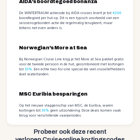
AIDA’s boordtegoed bonanza
De WINTERTRAUM actiecode bij AIDA-cruises levert je tot
€200
boordtegoed per hut op. Dit is een typisch voorbeeld van een
seizoensgebonden actie die regelmatig terugkeert, maar
telkens net even anders is.
Norwegian’s More at Sea
Bij Norwegian Cruise Line krijg je het More at Sea pakket gratis
voor de tweede persoon in de hut, gecombineerd met kortingen
tot
35%
. Een echte two-for-one special die veel cruiseliefhebbers
doet watertanden.
MSC Euribia besparingen
Op het nieuwe vlaggenschip van MSC, de Euribia, waren
kortingen tot
35%
geen uitzondering. Deze deals komen vaak
terug voor verschillende vaarperiodes.
Probeer ook deze recent
verlopen Cruiseonline kortingscodes