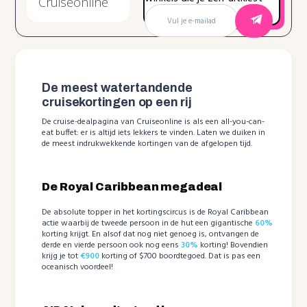
De meest watertandende
cruisekortingen op een rij
De cruise-dealpagina van Cruiseonline is als een all-you-can-
eat buffet: er is altijd iets lekkers te vinden. Laten we duiken in
de meest indrukwekkende kortingen van de afgelopen tijd.
De Royal Caribbean megadeal
De absolute topper in het kortingscircus is de Royal Caribbean
actie waarbij de tweede persoon in de hut een gigantische
60%
korting krijgt. En alsof dat nog niet genoeg is, ontvangen de
derde en vierde persoon ook nog eens
30%
korting! Bovendien
krijg je tot
€900
korting of $700 boordtegoed. Dat is pas een
oceanisch voordeel!