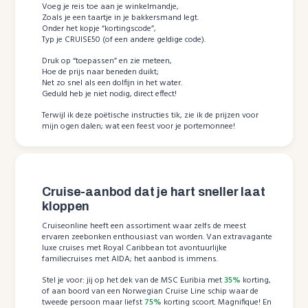
Voeg je reis toe aan je winkelmandje,
Zoals je een taartje in je bakkersmand legt.
Onder het kopje “kortingscode”,
Typ je CRUISE50 (of een andere geldige code).
Druk op “toepassen” en zie meteen,
Hoe de prijs naar beneden duikt;
Net zo snel als een dolfijn in het water.
Geduld heb je niet nodig, direct effect!
Terwijl ik deze poëtische instructies tik, zie ik de prijzen voor
mijn ogen dalen; wat een feest voor je portemonnee!
Cruise-aanbod dat je hart sneller laat
kloppen
Cruiseonline heeft een assortiment waar zelfs de meest
ervaren zeebonken enthousiast van worden. Van extravagante
luxe cruises met Royal Caribbean tot avontuurlijke
familiecruises met AIDA; het aanbod is immens.
Stel je voor: jij op het dek van de MSC Euribia met
35%
korting,
of aan boord van een Norwegian Cruise Line schip waar de
tweede persoon maar liefst
75%
korting scoort. Magnifique! En