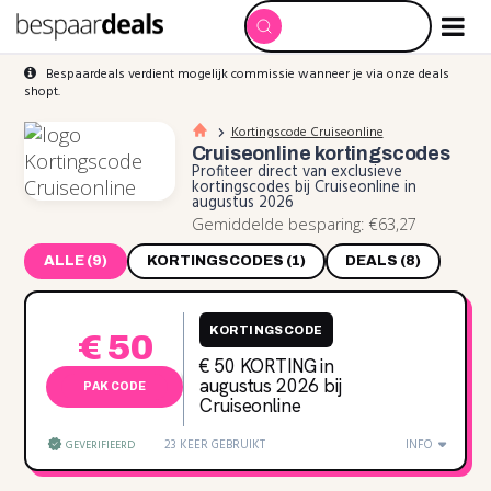
Bespaardeals verdient mogelijk commissie wanneer je via onze deals
shopt.
Kortingscode Cruiseonline
Cruiseonline
kortingscodes
Profiteer direct van exclusieve
kortingscodes bij Cruiseonline in
augustus 2026
Gemiddelde besparing: €63,27
ALLE (9)
KORTINGSCODES (1)
DEALS (8)
KORTINGSCODE
€ 50
€ 50 KORTING in
augustus 2026 bij
PAK CODE
Cruiseonline
23 KEER GEBRUIKT
INFO
GEVERIFIEERD