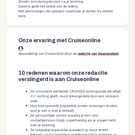
Zonder annuleringskosten na je boeking.
Daarna geldt het beleid van de rederij;
Met percentages die oplopen naarmate je dichter bij vertrek
bent.
Onze ervaring met Cruiseonline
Beoordeling van Cruiseonline door de
redactie van bespaardeals
10 redenen waarom onze redactie
verslingerd is aan Cruiseonline
De consistent werkende CRUISE50 kortingscode die altijd
€50
korting geeft; nooit teleurgesteld door een verlopen
code…
Hun transparante prijsbeleid zonder verborgen kosten;
wat je ziet is wat je betaalt.
De persoonlijke service waarbij je een vast
contactpersoon krijgt; superhandig als je vragen hebt
over je boeking.
De laagsteprijsgarantie waardoor je nooit teveel
betaalt; vind je het elders goedkoper? Dan matchen ze