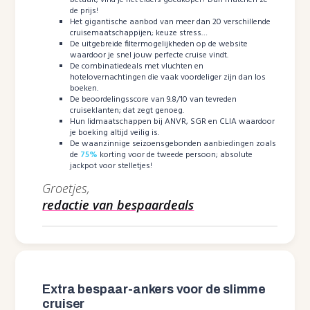
de prijs!
Het gigantische aanbod van meer dan 20 verschillende
cruisemaatschappijen; keuze stress…
De uitgebreide filtermogelijkheden op de website
waardoor je snel jouw perfecte cruise vindt.
De combinatiedeals met vluchten en
hotelovernachtingen die vaak voordeliger zijn dan los
boeken.
De beoordelingsscore van 9.8/10 van tevreden
cruiseklanten; dat zegt genoeg.
Hun lidmaatschappen bij ANVR, SGR en CLIA waardoor
je boeking altijd veilig is.
De waanzinnige seizoensgebonden aanbiedingen zoals
de
75%
korting voor de tweede persoon; absolute
jackpot voor stelletjes!
Groetjes,
redactie van bespaardeals
Extra bespaar-ankers voor de slimme
cruiser