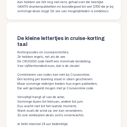
dan hebben we het nog niet eens gehad over die heerlijke
GRATIS drankenpakketten en boordtegoed tot wel $700 die je bij
sommige deals krijgt. De zee van mogelijkheden is eindeloos.
De kleine lettertjes in cruise-korting
taal
Kortingscodes en cruisepromoties;
Ze hebben regels, net als de zee.
De CRUISE50 code heeft een minimale besteding;
Van vijftienhonderd euro, dat is de sleutel.
Combineren van codes kan niet bij Cruiseonline;
Één korting per boeking staat in steen geschreven.
Maar sommige rederijen bieden hun eigen pakketten;
Die wél gestapeld mogen met je Cruiseonline code.
Vervaltijd hangt af van de actie;
Sommige duren tot februari, andere tot juni.
Dus wacht niet tot het laatste moment;
Want zoals de wind op zee kan veranderen;
Zo ook verdwijnen deals soms onverwachts.
Je hebt meestal 24 uur bedenktijd;