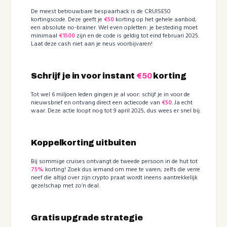
De meest betrouwbare bespaarhack is de CRUISE50
kortingscode. Deze geeft je
€50
korting op het gehele aanbod;
een absolute no-brainer. Wel even opletten: je besteding moet
minimaal
€1500
zijn en de code is geldig tot eind februari 2025.
Laat deze cash niet aan je neus voorbijvaren!
Schrijf je in voor instant
€50
korting
Tot wel 6 miljoen leden gingen je al voor: schijf je in voor de
nieuwsbrief en ontvang direct een actiecode van
€50
. Ja echt
waar. Deze actie loopt nog tot 9 april 2025, dus wees er snel bij.
Koppelkorting uitbuiten
Bij sommige cruises ontvangt de tweede persoon in de hut tot
75%
korting! Zoek dus iemand om mee te varen; zelfs die verre
neef die altijd over zijn crypto praat wordt ineens aantrekkelijk
gezelschap met zo’n deal.
Gratis upgrade strategie