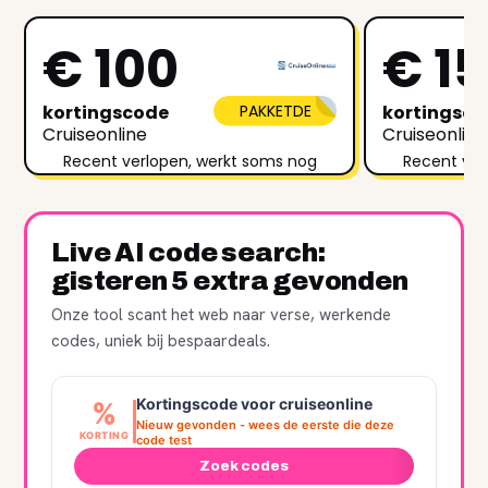
€ 100
€ 1
kortingscode
PAKKETDE
kortingsc
Cruiseonline
Cruiseonline
Recent verlopen, werkt soms nog
Recent ver
Live AI code search:
gisteren 5 extra gevonden
Onze tool scant het web naar verse, werkende
codes, uniek bij bespaardeals.
Kortingscode voor cruiseonline
%
Nieuw gevonden - wees de eerste die deze
KORTING
code test
Zoek codes