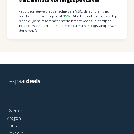
MSC Euribia kortingsspektakel
Het gloednieuwe vlaggenschip van MSC, de Euribia, is nu
boekbaar met kortingen tot
35%
. Dit ultramoderne cruiseschip
is een drijvend resort met entertainment voor alle leeftijden,
inclusief waterparken, theaters en culinaire hoogstandjes van
sterrenchefs.
Over ons
Vragen
Contact
LinkedIn