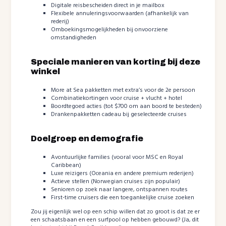
Digitale reisbescheiden direct in je mailbox
Flexibele annuleringsvoorwaarden (afhankelijk van
rederij)
Omboekingsmogelijkheden bij onvoorziene
omstandigheden
Speciale manieren van korting bij deze
winkel
More at Sea pakketten met extra’s voor de 2e persoon
Combinatiekortingen voor cruise + vlucht + hotel
Boordtegoed acties (tot $700 om aan boord te besteden)
Drankenpakketten cadeau bij geselecteerde cruises
Doelgroep en demografie
Avontuurlijke families (vooral voor MSC en Royal
Caribbean)
Luxe reizigers (Oceania en andere premium rederijen)
Actieve stellen (Norwegian cruises zijn populair)
Senioren op zoek naar langere, ontspannen routes
First-time cruisers die een toegankelijke cruise zoeken
Zou jij eigenlijk wel op een schip willen dat zo groot is dat ze er
een schaatsbaan en een surfpool op hebben gebouwd? (Ja, dit