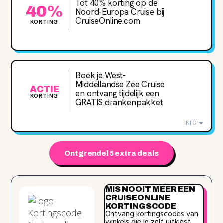
Tot 40% korting op de
40%
Noord-Europa Cruise bij
CruiseOnline.com
KORTING
Boek je West-
Middellandse Zee Cruise
ACTIE
en ontvang tijdelijk een
KORTING
GRATIS drankenpakket
INFO
Ontgrendel 5 extra deals
MIS NOOIT MEER EEN
CRUISEONLINE
KORTINGSCODE
Ontvang kortingscodes van
winkels die je zelf uitkiest