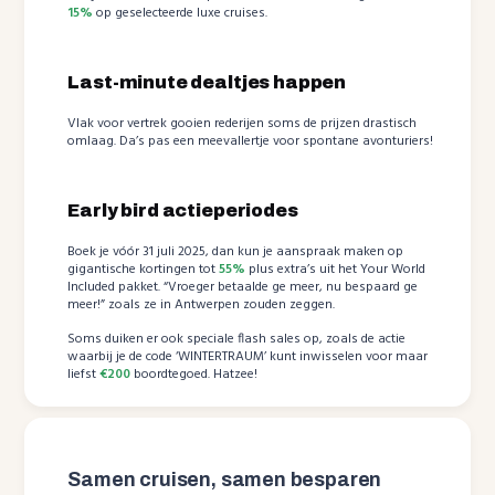
15%
op geselecteerde luxe cruises.
Last-minute dealtjes happen
Vlak voor vertrek gooien rederijen soms de prijzen drastisch
omlaag. Da’s pas een meevallertje voor spontane avonturiers!
Early bird actieperiodes
Boek je vóór 31 juli 2025, dan kun je aanspraak maken op
gigantische kortingen tot
55%
plus extra’s uit het Your World
Included pakket. “Vroeger betaalde ge meer, nu bespaard ge
meer!” zoals ze in Antwerpen zouden zeggen.
Soms duiken er ook speciale flash sales op, zoals de actie
waarbij je de code ‘WINTERTRAUM’ kunt inwisselen voor maar
liefst
€200
boordtegoed. Hatzee!
Samen cruisen, samen besparen