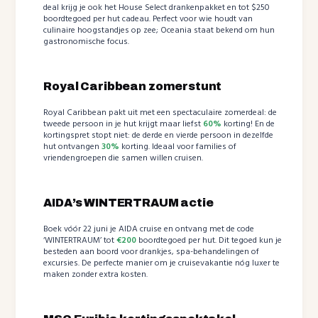
deal krijg je ook het House Select drankenpakket en tot $250
boordtegoed per hut cadeau. Perfect voor wie houdt van
culinaire hoogstandjes op zee; Oceania staat bekend om hun
gastronomische focus.
Royal Caribbean zomerstunt
Royal Caribbean pakt uit met een spectaculaire zomerdeal: de
tweede persoon in je hut krijgt maar liefst
60%
korting! En de
kortingspret stopt niet: de derde en vierde persoon in dezelfde
hut ontvangen
30%
korting. Ideaal voor families of
vriendengroepen die samen willen cruisen.
AIDA’s WINTERTRAUM actie
Boek vóór 22 juni je AIDA cruise en ontvang met de code
‘WINTERTRAUM’ tot
€200
boordtegoed per hut. Dit tegoed kun je
besteden aan boord voor drankjes, spa-behandelingen of
excursies. De perfecte manier om je cruisevakantie nóg luxer te
maken zonder extra kosten.