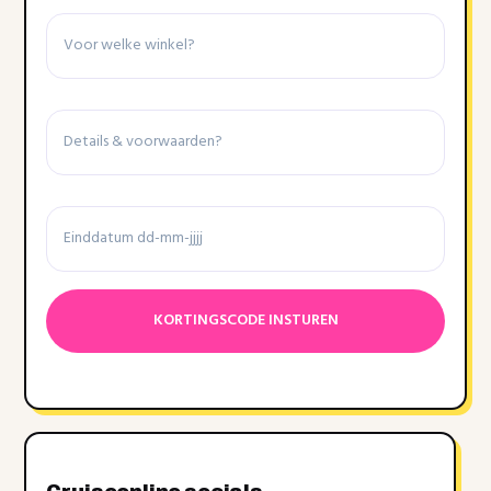
Winkel
Details
&
voorwaarden
Einddatum
Datumnotatie:DD
dash
MM
dash
JJJJ