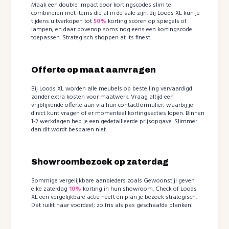
Maak een double impact door kortingscodes slim te
combineren met items die al in de sale zijn. Bij Loods XL kun je
tijdens uitverkopen tot
50%
korting scoren op spiegels of
lampen, en daar bovenop soms nog eens een kortingscode
toepassen. Strategisch shoppen at its finest.
Offerte op maat aanvragen
Bij Loods XL worden alle meubels op bestelling vervaardigd
zonder extra kosten voor maatwerk. Vraag altijd een
vrijblijvende offerte aan via hun contactformulier, waarbij je
direct kunt vragen of er momenteel kortingsacties lopen. Binnen
1-2 werkdagen heb je een gedetailleerde prijsopgave. Slimmer
dan dit wordt besparen niet.
Showroombezoek op zaterdag
Sommige vergelijkbare aanbieders zoals Gewoonstijl geven
elke zaterdag
10%
korting in hun showroom. Check of Loods
XL een vergelijkbare actie heeft en plan je bezoek strategisch.
Dat ruikt naar voordeel; zo fris als pas geschaafde planken!