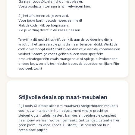
Ga naar LoodsXL.nl en shop met plezier,
Voeg producten toe aan je winkelwagen hier.
Bij het afrekenen zie je een veld,
Voor jouw kortingscode, wees een held!
Plak de code, klik op toepassen,
Zie je korting direct in de kassa passen.
Terwijl ik dit gedicht schrijf, denk ik aan de voldoening die je
krijgt bij het zien van die prijs die naar beneden duikt. Werkt de
code onverhoopt niet? Controleer dan of je aan de voorwaarden
voldoet. Sommige codes gelden alleen voor specifieke
productcategorieën zoals mangohout of spiegels. Probeer een
andere browser als technische issues de boosdoener lijken. Fijn
voordeel, toch?
Stijlvolle deals op maat-meubelen
Bij Loods XL draait alles om maatwerk steigerhouten meubels
voor jouw interieur. In hun assortiment vind je prachtige
steigerhouten tafels, kasten, bankjes en bedden die compleet
naar jouw wensen worden gemaakt. Gek genoeg betaal je hier
geen premium voor; Loods XL staat juist bekend om hun
betaalbare prijzen.