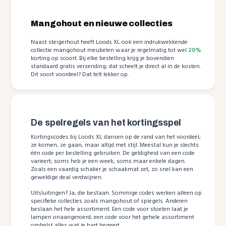
Mangohout en nieuwe collecties
Naast steigerhout heeft Loods XL ook een indrukwekkende
collectie mangohout meubelen waar je regelmatig tot wel
20%
korting op scoort. Bij elke bestelling krijg je bovendien
standaard gratis verzending; dat scheelt je direct al in de kosten.
Dit soort voordeel? Dat telt lekker op.
De spelregels van het kortingsspel
Kortingscodes bij Loods XL dansen op de rand van het voordeel;
ze komen, ze gaan, maar altijd met stijl. Meestal kun je slechts
één code per bestelling gebruiken. De geldigheid van een code
varieert; soms heb je een week, soms maar enkele dagen.
Zoals een vaardig schaker je schaakmat zet, zo snel kan een
geweldige deal verdwijnen.
Uitsluitingen? Ja, die bestaan. Sommige codes werken alleen op
specifieke collecties zoals mangohout of spiegels. Anderen
beslaan het hele assortiment. Een code voor stoelen laat je
lampen onaangeroerd; een code voor het gehele assortiment
omhelst alles wat je hart begeert.