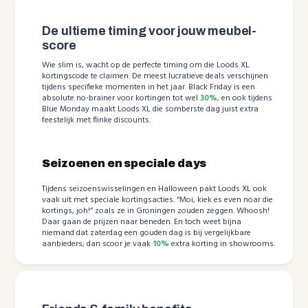
De ultieme timing voor jouw meubel-
score
Wie slim is, wacht op de perfecte timing om die Loods XL
kortingscode te claimen. De meest lucratieve deals verschijnen
tijdens specifieke momenten in het jaar. Black Friday is een
absolute no-brainer voor kortingen tot wel
30%
, en ook tijdens
Blue Monday maakt Loods XL die somberste dag juist extra
feestelijk met flinke discounts.
Seizoenen en speciale days
Tijdens seizoenswisselingen en Halloween pakt Loods XL ook
vaak uit met speciale kortingsacties. “Moi, kiek es even noar die
kortings, joh!” zoals ze in Groningen zouden zeggen. Whoosh!
Daar gaan de prijzen naar beneden. En toch weet bijna
niemand dat zaterdag een gouden dag is bij vergelijkbare
aanbieders; dan scoor je vaak
10%
extra korting in showrooms.