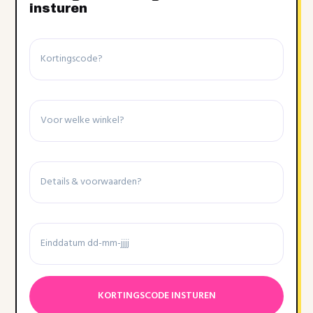
insturen
Kortingscode
Winkel
Details
&
voorwaarden
Einddatum
Datumnotatie:DD
dash
MM
dash