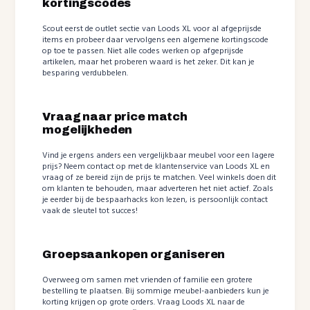
kortingscodes
Scout eerst de outlet sectie van Loods XL voor al afgeprijsde
items en probeer daar vervolgens een algemene kortingscode
op toe te passen. Niet alle codes werken op afgeprijsde
artikelen, maar het proberen waard is het zeker. Dit kan je
besparing verdubbelen.
Vraag naar price match
mogelijkheden
Vind je ergens anders een vergelijkbaar meubel voor een lagere
prijs? Neem contact op met de klantenservice van Loods XL en
vraag of ze bereid zijn de prijs te matchen. Veel winkels doen dit
om klanten te behouden, maar adverteren het niet actief. Zoals
je eerder bij de bespaarhacks kon lezen, is persoonlijk contact
vaak de sleutel tot succes!
Groepsaankopen organiseren
Overweeg om samen met vrienden of familie een grotere
bestelling te plaatsen. Bij sommige meubel-aanbieders kun je
korting krijgen op grote orders. Vraag Loods XL naar de