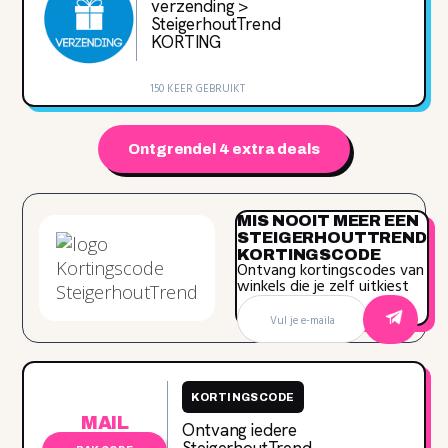
verzending >
SteigerhoutTrend
KORTING
150 KEER GEBRUIKT
Ontgrendel 4 extra deals
MIS NOOIT MEER EEN
STEIGERHOUTTREND
KORTINGSCODE
Ontvang kortingscodes van
winkels die je zelf uitkiest
KORTINGSCODE
MAIL
Ontvang iedere