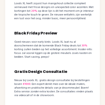
Loods XL heeft zojuist hun mangohout collectie compleet
vernieuwd met frisse designs en unexpected color accenten. Met
kortingen tot
20%
op deze lijn is dit het moment om je interieur
die tropische touch te geven. De nieuwe eettafels zijn werkelijk
een lust voor het oog; minder basic, meer persoonlijkheid.
Black Friday Preview
Goed nieuws voor early birds: Loods XL laat nu al
doorschemeren dat de komende Black Friday deals tot
30%
korting zullen bieden op het volledige assortiment. Insider-info:
focus zal vooral liggen op de grotere meubels zoals kasten en
bedden. Start saving, peeps!
Gratis Design Consultatie
Nieuw bij Loods XL: gratis design consultatie bij bestellingen
boven
€1000
. Een expert denkt mee over de ideale maten,
afwerking en praktische details van je droommeubel. Boem!
Extra service zonder extra kosten. De consultaties vinden plaats
via videocall of in de showroom.