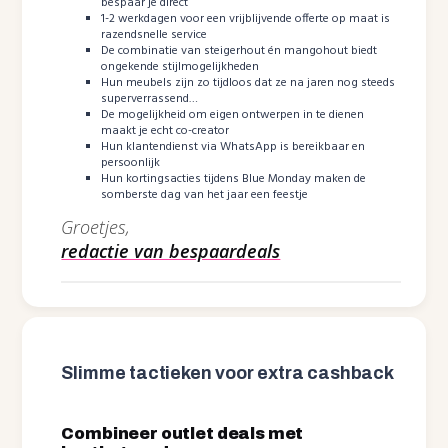
bespaar je direct
1-2 werkdagen voor een vrijblijvende offerte op maat is
razendsnelle service
De combinatie van steigerhout én mangohout biedt
ongekende stijlmogelijkheden
Hun meubels zijn zo tijdloos dat ze na jaren nog steeds
superverrassend…
De mogelijkheid om eigen ontwerpen in te dienen
maakt je echt co-creator
Hun klantendienst via WhatsApp is bereikbaar en
persoonlijk
Hun kortingsacties tijdens Blue Monday maken de
somberste dag van het jaar een feestje
Groetjes,
redactie van bespaardeals
Slimme tactieken voor extra cashback
Combineer outlet deals met