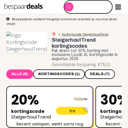
Bespaardeals verdient mogelijk commissie wanneer je via onze deals
shopt.
Kortingscode SteigerhoutTrend
SteigerhoutTrend
kortingscodes
Pak direct tot 35% korting met
exclusieve Loods XL kortingscode in
augustus 2026
Gemiddelde besparing: €78,32
ALLE (8)
KORTINGSCODES (1)
DEALS (7)
20%
30
kortingscode
tra
kortingsc
SteigerhoutTrend
Steigerhout
Recent verlopen, werkt soms nog
Recent ver