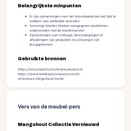
Belangrijkste minpunten
Er zijn opmerkingen over het retourbeleid dat niet lijkt te
voldoen aan wettelijke vereisten.
Sommige klanten hebben aangegeven problemen
ondervonden met de klantenservice.
Opmerkingen over ontbage, beschadigingen of
afwijkingen van producten na ontvangst zijn
teruggekomen.
Gebruikte bronnen
https://nl.trustpilot.com/review/loodsxl.nl
https://www.feedbackcompany.com/nl-
nl/reviews/steigerhout-trend/
Vers van de meubel-pers
Mangohout Collectie Vernieuwd