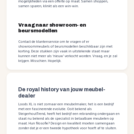
mogelijkheden via een offerte op maat. Samen shoppen,
samen sparen; klinkt als een win-win.
Vraag naar showroom- en
beursmodellen
Contact de klantenservice om te vragen of er
showroommeubels of beursmodellen beschikbaar zijn met
korting. Deze stukken zijn vaak in uitstekende staat maar
kunnen niet meer als ‘nieuw’ verkocht worden. Vraag, en je zal
krijgen. Misschien. Hopelijk.
De royal history van jouw meubel-
dealer
Loods XL is niet zomaar een meubelmaker; het is een bedrijf
met een fascinerende evolutie. Ooit bekend als
SteigerhoutTrend, heeft het bedrijf een rebranding ondergaan en
staat nu bekend als de specialist in betaalbare meubelen op
maat. Hun filosofie? Design en kwaliteit moeten samengaan
zonder dat je er een tweede hypotheek voor hoeft af te sluiten.