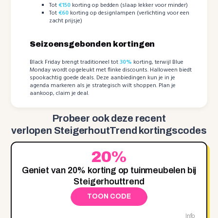
Tot
€150
korting op bedden (slaap lekker voor minder)
Tot
€60
korting op designlampen (verlichting voor een
zacht prijsje)
Seizoensgebonden kortingen
Black Friday brengt traditioneel tot
30%
korting, terwijl Blue
Monday wordt opgeleukt met flinke discounts. Halloween biedt
spookachtig goede deals. Deze aanbiedingen kun je in je
agenda markeren als je strategisch wilt shoppen. Plan je
aankoop, claim je deal.
Probeer ook deze recent
verlopen SteigerhoutTrend kortingscodes
20%
Geniet van 20% korting op tuinmeubelen bij
Steigerhouttrend
TOON CODE
Info