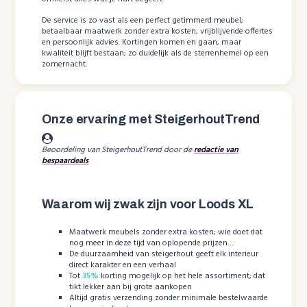
De service is zo vast als een perfect getimmerd meubel;
betaalbaar maatwerk zonder extra kosten, vrijblijvende offertes
en persoonlijk advies. Kortingen komen en gaan, maar
kwaliteit blijft bestaan; zo duidelijk als de sterrenhemel op een
zomernacht.
Onze ervaring met SteigerhoutTrend
Beoordeling van SteigerhoutTrend door de
redactie van
bespaardeals
Waarom wij zwak zijn voor Loods XL
Maatwerk meubels zonder extra kosten; wie doet dat
nog meer in deze tijd van oplopende prijzen…
De duurzaamheid van steigerhout geeft elk interieur
direct karakter en een verhaal
Tot
35%
korting mogelijk op het hele assortiment; dat
tikt lekker aan bij grote aankopen
Altijd gratis verzending zonder minimale bestelwaarde