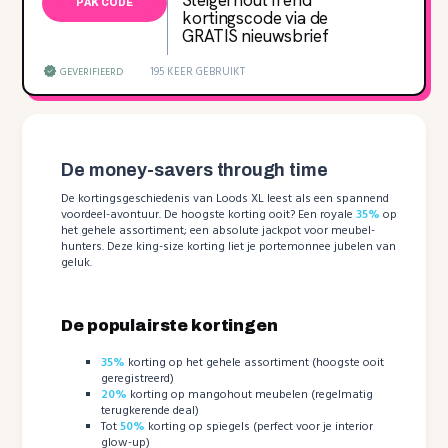
SteigerhoutTrend
PAK CODE
kortingscode via de
GRATIS nieuwsbrief
195 KEER GEBRUIKT
GEVERIFIEERD
De money-savers through time
De kortingsgeschiedenis van Loods XL leest als een spannend
voordeel-avontuur. De hoogste korting ooit? Een royale
35%
op
het gehele assortiment; een absolute jackpot voor meubel-
hunters. Deze king-size korting liet je portemonnee jubelen van
geluk.
De populairste kortingen
35%
korting op het gehele assortiment (hoogste ooit
geregistreerd)
20%
korting op mangohout meubelen (regelmatig
terugkerende deal)
Tot
50%
korting op spiegels (perfect voor je interior
glow-up)