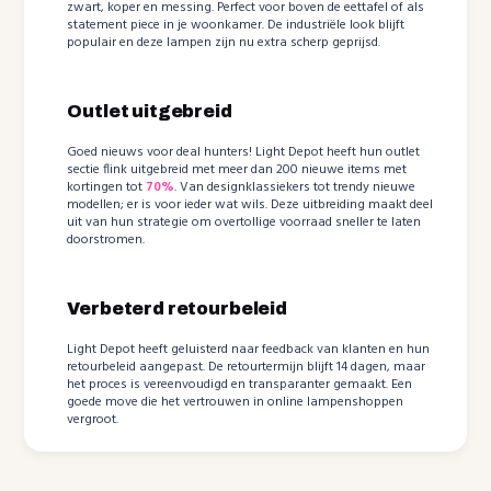
zwart, koper en messing. Perfect voor boven de eettafel of als
statement piece in je woonkamer. De industriële look blijft
populair en deze lampen zijn nu extra scherp geprijsd.
Outlet uitgebreid
Goed nieuws voor deal hunters! Light Depot heeft hun outlet
sectie flink uitgebreid met meer dan 200 nieuwe items met
kortingen tot
70%
. Van designklassiekers tot trendy nieuwe
modellen; er is voor ieder wat wils. Deze uitbreiding maakt deel
uit van hun strategie om overtollige voorraad sneller te laten
doorstromen.
Verbeterd retourbeleid
Light Depot heeft geluisterd naar feedback van klanten en hun
retourbeleid aangepast. De retourtermijn blijft 14 dagen, maar
het proces is vereenvoudigd en transparanter gemaakt. Een
goede move die het vertrouwen in online lampenshoppen
vergroot.