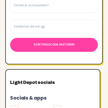
&
voorwaarden
Einddatum
Datumnotatie:DD
dash
MM
dash
JJJJ
Light Depot socials
Socials & apps