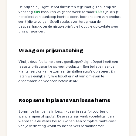
De prijzen bij Light Depot fluctueren regelmatig. Een lamp die
vandaag
€89
kost, kan volgende week zomaar
€69
zijn. Als je
niet direct een aankoop hoeft te doen, loont het om een product
een tijdje te volgen. Scroll straks even terug naar de
bespaarhack over de nieuwsbrief; die houdt je up-to-date over
prijswijzigingen.
Vraag om prijsmatching
Vind je dezelfde lamp elders goedkoper? Light Depot heeft een
laagste prijsgarantie op veel producten. Een belletje naar de
klantenservice kan je zomaar tientallen euro’s opleveren. En
laten we eerlijk zijn; wie houdt er niet van om even te
onderhandelen voor een betere deal?
Koop sets in plaats van losse items
Sommige lampen zijn beschikbaar in sets (bijvoorbeeld
wandlampen of spots). Deze sets zijn vaak voordeliger dan
wanneer je de items los zou kopen. Een complete make-over
van je verlichting wordt zo ineens veel betaalbaarder.