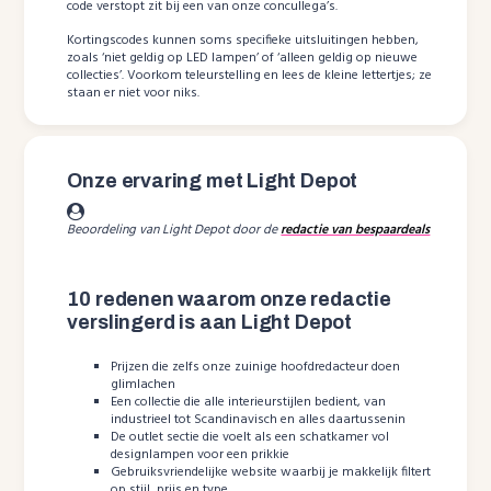
code verstopt zit bij een van onze concullega’s.
Kortingscodes kunnen soms specifieke uitsluitingen hebben,
zoals ‘niet geldig op LED lampen’ of ‘alleen geldig op nieuwe
collecties’. Voorkom teleurstelling en lees de kleine lettertjes; ze
staan er niet voor niks.
Onze ervaring met Light Depot
Beoordeling van Light Depot door de
redactie van bespaardeals
10 redenen waarom onze redactie
verslingerd is aan Light Depot
Prijzen die zelfs onze zuinige hoofdredacteur doen
glimlachen
Een collectie die alle interieurstijlen bedient, van
industrieel tot Scandinavisch en alles daartussenin
De outlet sectie die voelt als een schatkamer vol
designlampen voor een prikkie
Gebruiksvriendelijke website waarbij je makkelijk filtert
op stijl, prijs en type