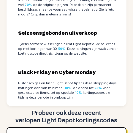
de outlet aanbiedingen. Hier vind je verlichting met kortingen tot
wel
70%
op de originele prijzen. Deze deals zijn permanent
beschikbaar, maar de voorraad wisselt regelmatig. Zie je iets
moois? Grijp dan meteen je kans!
Seizoensgebonden uitverkoop
Tijdens seizoenswisselingen ruimt Light Depot oude collecties
op met kortingen van 30-
50%
. Deze kortingen zijn vaak zonder
kortingscode direct zichtbaar op de website.
Black Friday en Cyber Monday
Historisch gezien biedt Light Depot tijdens deze shopping days
kortingen aan van minimaal
10%
, oplopend tot
25%
voor
geselecteerde items. Let op speciale
10%
kortingscodes die
tijdens deze periode in omloop zijn.
Probeer ook deze recent
verlopen Light Depot kortingscodes