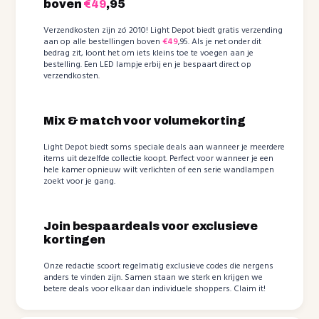
boven
€49
,95
Verzendkosten zijn zó 2010! Light Depot biedt gratis verzending
aan op alle bestellingen boven
€49
,95. Als je net onder dit
bedrag zit, loont het om iets kleins toe te voegen aan je
bestelling. Een LED lampje erbij en je bespaart direct op
verzendkosten.
Mix & match voor volumekorting
Light Depot biedt soms speciale deals aan wanneer je meerdere
items uit dezelfde collectie koopt. Perfect voor wanneer je een
hele kamer opnieuw wilt verlichten of een serie wandlampen
zoekt voor je gang.
Join bespaardeals voor exclusieve
kortingen
Onze redactie scoort regelmatig exclusieve codes die nergens
anders te vinden zijn. Samen staan we sterk en krijgen we
betere deals voor elkaar dan individuele shoppers. Claim it!