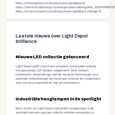
https://nl.trustpilot.com/review/www.lightdepot.nl
https://www.trustedshops.nl/verkopersbeoordeling/info_XF1017A19EF
https://nl-be.trustpilot.com/review/www.lightdepot.nl?page=8
Laatste nieuws over Light Depot
brilliance
Nieuwe LED collectie gelanceerd
Light Depot heeft zojuist een compleet vernieuwde collectie
energiezuinige LED lampen uitgebracht. Deze lampen
combineren stijlvol design met de nieuwste technologie voor
optimale lichtopbrengst bij minimaal verbruik. Een buitenkans
voor wie duurzaamheid en stijl wil combineren.
Industriële hanglampen in de spotlight
Deze zomer zet Light Depot industriële hanglampen in de
spotlight met een speciale collectie metalen armaturen in