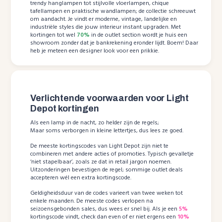
trendy hanglampen tot stijlvolle vloerlampen, chique
tafellampen en praktische wandlampen; de collectie schreeuwt
om aandacht. Je vindt er moderne, vintage, landelijke en
industriële styles die jouw interieur instant upgraden. Met
kortingen tot wel
70%
in de outlet section wordt je huis een
showroom zonder dat je bankrekening eronder lijdt. Boem! Daar
heb je meteen een designer look voor een prikkie.
Verlichtende voorwaarden voor Light
Depot kortingen
Als een lamp in de nacht, zo helder zijn de regels;
Maar soms verborgen in kleine lettertjes, dus lees ze goed.
De meeste kortingscodes van Light Depot zijn niet te
combineren met andere acties of promoties. Typisch gevalletje
‘niet stapelbaar’, zoals ze dat in retail jargon noemen.
Uitzonderingen bevestigen de regel; sommige outlet deals
accepteren wél een extra kortingscode.
Geldigheidsduur van de codes varieert van twee weken tot
enkele maanden. De meeste codes verlopen na
seizoensgebonden sales, dus wees er snel bij. Als je een
5%
kortingscode vindt, check dan even of er niet ergens een
10%