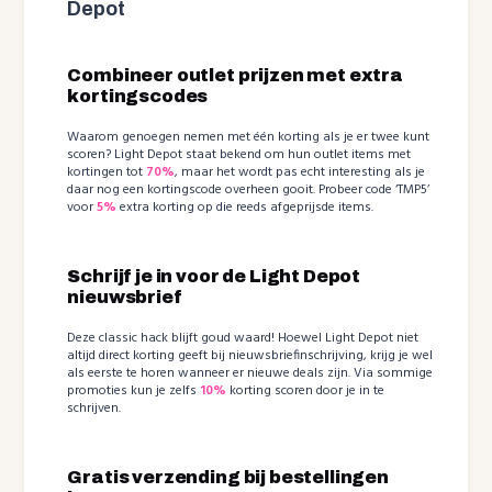
Depot
Combineer outlet prijzen met extra
kortingscodes
Waarom genoegen nemen met één korting als je er twee kunt
scoren? Light Depot staat bekend om hun outlet items met
kortingen tot
70%
, maar het wordt pas echt interesting als je
daar nog een kortingscode overheen gooit. Probeer code ‘TMP5’
voor
5%
extra korting op die reeds afgeprijsde items.
Schrijf je in voor de Light Depot
nieuwsbrief
Deze classic hack blijft goud waard! Hoewel Light Depot niet
altijd direct korting geeft bij nieuwsbriefinschrijving, krijg je wel
als eerste te horen wanneer er nieuwe deals zijn. Via sommige
promoties kun je zelfs
10%
korting scoren door je in te
schrijven.
Gratis verzending bij bestellingen