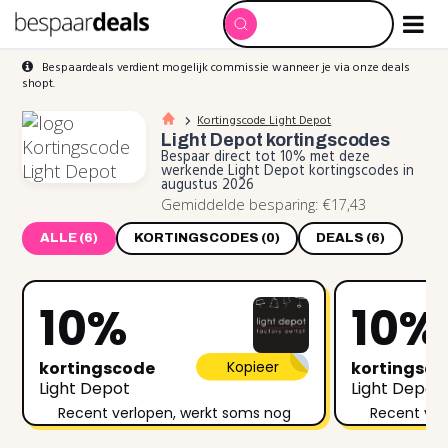
Bespaardeals verdient mogelijk commissie wanneer je via onze deals
shopt.
Kortingscode Light Depot
Light Depot
kortingscodes
Bespaar direct tot 10% met deze
werkende Light Depot kortingscodes in
augustus 2026
Gemiddelde besparing: €17,43
ALLE (6)
KORTINGSCODES (0)
DEALS (6)
10%
10%
kortingscode
Kopieer
kortingsc
Light Depot
Light Depot
Recent verlopen, werkt soms nog
Recent ver