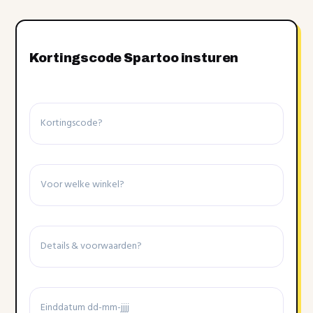
Kortingscode Spartoo insturen
Kortingscode
Winkel
Details
&
voorwaarden
Einddatum