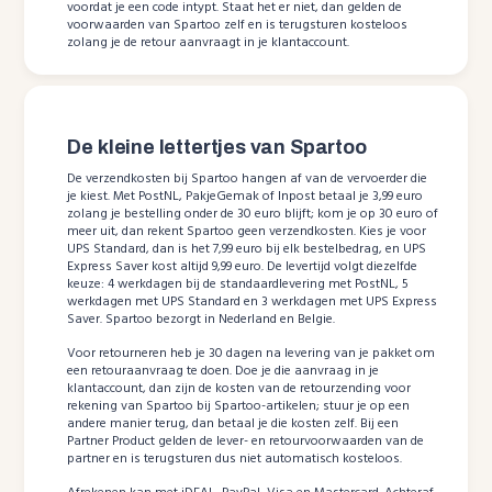
voordat je een code intypt. Staat het er niet, dan gelden de
voorwaarden van Spartoo zelf en is terugsturen kosteloos
zolang je de retour aanvraagt in je klantaccount.
De kleine lettertjes van Spartoo
De verzendkosten bij Spartoo hangen af van de vervoerder die
je kiest. Met PostNL, PakjeGemak of Inpost betaal je 3,99 euro
zolang je bestelling onder de 30 euro blijft; kom je op 30 euro of
meer uit, dan rekent Spartoo geen verzendkosten. Kies je voor
UPS Standard, dan is het 7,99 euro bij elk bestelbedrag, en UPS
Express Saver kost altijd 9,99 euro. De levertijd volgt diezelfde
keuze: 4 werkdagen bij de standaardlevering met PostNL, 5
werkdagen met UPS Standard en 3 werkdagen met UPS Express
Saver. Spartoo bezorgt in Nederland en Belgie.
Voor retourneren heb je 30 dagen na levering van je pakket om
een retouraanvraag te doen. Doe je die aanvraag in je
klantaccount, dan zijn de kosten van de retourzending voor
rekening van Spartoo bij Spartoo-artikelen; stuur je op een
andere manier terug, dan betaal je die kosten zelf. Bij een
Partner Product gelden de lever- en retourvoorwaarden van de
partner en is terugsturen dus niet automatisch kosteloos.