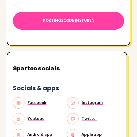
Datumnotatie:DD
dash
MM
dash
JJJJ
Spartoo socials
Socials & apps
Facebook
Instagram
Youtube
Twitter
Android app
Apple app