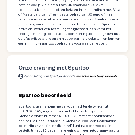
Afrekenen kan met iDEAL, PayPal, Visa en Mastercard. Achteraf
betalen doe je via Klarna-Factuur, waarvoor 1,50 euro
administratiekosten geldt, en betalen in drie termijnen met Visa
of Mastercard kan bij een bestelbedrag van 50 euro of meer
tegen 5 euro servicekosten. Een cadeaubon van Spartoo is een
jaar geldig vanaf aankoop en alleen bruikbaar voor Spartoo-
artikelen; wordt een bestelling terugbetaald, dan komt het
bedrag niet terug op de cadeaubon. Kortingsbonnen gelden niet
op afgeprijsde artikelen en niet op partnerproducten, en kunnen
een minimum aankoopbedrag als voorwaarde hebben.
Onze ervaring met Spartoo
Beoordeling van Spartoo door de
redactie van bespaardeals
Spartoo beoordeeld
Spartoo is geen anonieme verkoper: achter de winkel zit
SPARTOO SAS, ingeschreven in het handelsregister van
Grenoble onder nummer 489 895 821, met het hoofdkantoor
aan de rue Henri Barbusse in Grenoble. Voor een Nederlandse
koper zijn er vier dingen die je zelf kunt nalopen voordat je
bestelt. Je hebt 30 dagen na levering om een retouraanvraag te