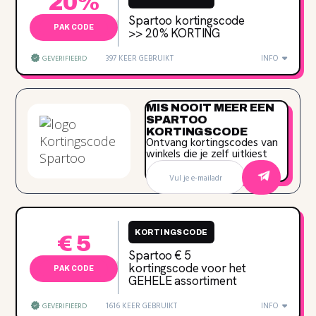
20%
Spartoo kortingscode
PAK CODE
>> 20‌% KORTING
397 KEER GEBRUIKT
INFO
GEVERIFIEERD
MIS NOOIT MEER EEN
SPARTOO
KORTINGSCODE
Ontvang kortingscodes van
winkels die je zelf uitkiest
KORTINGSCODE
€ 5
Spartoo € 5
kortingscode voor het
PAK CODE
GEHELE assortiment
1616 KEER GEBRUIKT
INFO
GEVERIFIEERD