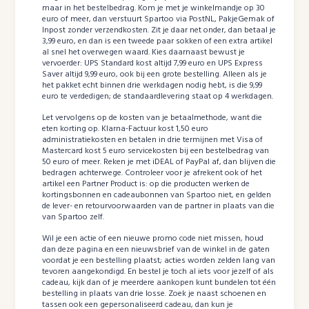
maar in het bestelbedrag. Kom je met je winkelmandje op 30
euro of meer, dan verstuurt Spartoo via PostNL, PakjeGemak of
Inpost zonder verzendkosten. Zit je daar net onder, dan betaal je
3,99 euro, en dan is een tweede paar sokken of een extra artikel
al snel het overwegen waard. Kies daarnaast bewust je
vervoerder: UPS Standard kost altijd 7,99 euro en UPS Express
Saver altijd 9,99 euro, ook bij een grote bestelling. Alleen als je
het pakket echt binnen drie werkdagen nodig hebt, is die 9,99
euro te verdedigen; de standaardlevering staat op 4 werkdagen.
Let vervolgens op de kosten van je betaalmethode, want die
eten korting op. Klarna-Factuur kost 1,50 euro
administratiekosten en betalen in drie termijnen met Visa of
Mastercard kost 5 euro servicekosten bij een bestelbedrag van
50 euro of meer. Reken je met iDEAL of PayPal af, dan blijven die
bedragen achterwege. Controleer voor je afrekent ook of het
artikel een Partner Product is: op die producten werken de
kortingsbonnen en cadeaubonnen van Spartoo niet, en gelden
de lever- en retourvoorwaarden van de partner in plaats van die
van Spartoo zelf.
Wil je een actie of een nieuwe promo code niet missen, houd
dan deze pagina en een nieuwsbrief van de winkel in de gaten
voordat je een bestelling plaatst; acties worden zelden lang van
tevoren aangekondigd. En bestel je toch al iets voor jezelf of als
cadeau, kijk dan of je meerdere aankopen kunt bundelen tot één
bestelling in plaats van drie losse. Zoek je naast schoenen en
tassen ook een gepersonaliseerd cadeau, dan kun je