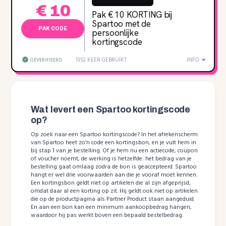
€ 10
Pak € 10 KORTING bij
Spartoo met de
PAK CODE
persoonlijke
kortingscode
1352 KEER GEBRUIKT
INFO
GEVERIFIEERD
Wat levert een Spartoo kortingscode
op?
Op zoek naar een Spartoo kortingscode? In het afrekenscherm
van Spartoo heet zo’n code een kortingsbon, en je vult hem in
bij stap 1 van je bestelling. Of je hem nu een actiecode, coupon
of voucher noemt, de werking is hetzelfde: het bedrag van je
bestelling gaat omlaag zodra de bon is geaccepteerd. Spartoo
hangt er wel drie voorwaarden aan die je vooraf moet kennen.
Een kortingsbon geldt niet op artikelen die al zijn afgeprijsd,
omdat daar al een korting op zit. Hij geldt ook niet op artikelen
die op de productpagina als Partner Product staan aangeduid.
En aan een bon kan een minimum aankoopbedrag hangen,
waardoor hij pas werkt boven een bepaald bestelbedrag.