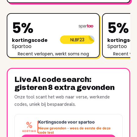
5%
5%
kortingscode
NLBF23
kortingsc
Spartoo
Spartoo
Recent verlopen, werkt soms nog
Recent ver
Live AI code search:
gisteren 8 extra gevonden
Onze tool scant het web naar verse, werkende
codes, uniek bij bespaardeals.
Kortingscode voor spartoo
%
Nieuw gevonden - wees de eerste die deze
KORTING
code test