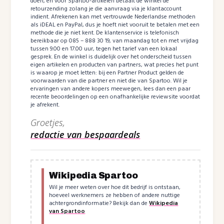
doen, en voor Spartoo-artikelen betaalt de winkel de
retourzending zolang je die aanvraag via je klantaccount
indient. Afrekenen kan met vertrouwde Nederlandse methoden
als iDEAL en PayPal, dus je hoeft niet vooruit te betalen met een
methode die je niet kent. De klantenservice is telefonisch
bereikbaar op 085 – 888 30 19, van maandag tot en met vrijdag
tussen 9.00 en 17.00 uur, tegen het tarief van een lokaal
gesprek. En de winkel is duidelijk over het onderscheid tussen
eigen artikelen en producten van partners, wat precies het punt
is waarop je moet letten: bij een Partner Product gelden de
voorwaarden van die partner en niet die van Spartoo. Wil je
ervaringen van andere kopers meewegen, lees dan een paar
recente beoordelingen op een onafhankelijke reviewsite voordat
je afrekent.
Groetjes,
redactie van bespaardeals
Wikipedia Spartoo
Wil je meer weten over hoe dit bedrijf is ontstaan,
hoeveel werknemers ze hebben of andere nuttige
achtergrondinformatie? Bekijk dan de
Wikipedia
van Spartoo