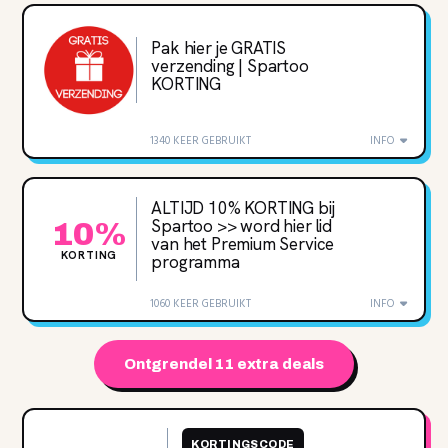
Pak hier je GRATIS
verzending | Spartoo
KORTING
1340 KEER GEBRUIKT
INFO
ALTIJD 10% KORTING bij
Spartoo >> word hier lid
10%
van het Premium Service
KORTING
programma
1060 KEER GEBRUIKT
INFO
Ontgrendel 11 extra deals
KORTINGSCODE