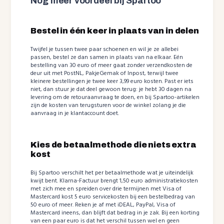
Nog meer voordeel bij Spartoo
Bestel in één keer in plaats van in delen
Twijfel je tussen twee paar schoenen en wil je ze allebei
passen, bestel ze dan samen in plaats van na elkaar. Eén
bestelling van 30 euro of meer gaat zonder verzendkosten de
deur uit met PostNL, PakjeGemak of Inpost, terwijl twee
kleinere bestellingen je twee keer 3,99 euro kosten. Past er iets
niet, dan stuur je dat deel gewoon terug: je hebt 30 dagen na
levering om de retouraanvraag te doen, en bij Spartoo-artikelen
zijn de kosten van terugsturen voor de winkel zolang je die
aanvraag in je klantaccount doet.
Kies de betaalmethode die niets extra
kost
Bij Spartoo verschilt het per betaalmethode wat je uiteindelijk
kwijt bent. Klarna-Factuur brengt 1,50 euro administratiekosten
met zich mee en spreiden over drie termijnen met Visa of
Mastercard kost 5 euro servicekosten bij een bestelbedrag van
50 euro of meer. Reken je af met iDEAL, PayPal, Visa of
Mastercard ineens, dan blijft dat bedrag in je zak. Bij een korting
van een paar euro is dat het verschil tussen wel en geen