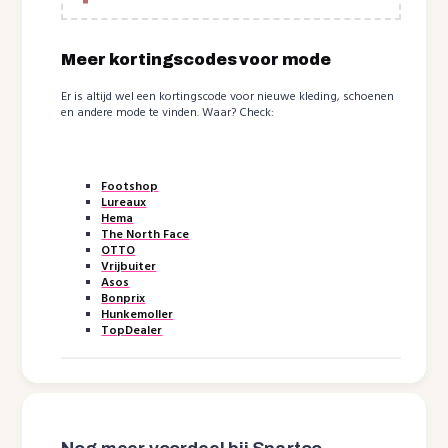
Meer kortingscodes voor mode
Er is altijd wel een kortingscode voor nieuwe kleding, schoenen
en andere mode te vinden. Waar? Check:
Footshop
Lureaux
Hema
The North Face
OTTO
Vrijbuiter
Asos
Bonprix
Hunkemoller
TopDealer