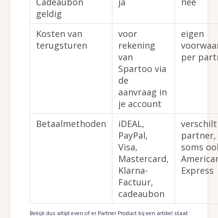
Cadeaubon
ja
nee
geldig
Kosten van
voor
eigen
terugsturen
rekening
voorwaa
van
per part
Spartoo via
de
aanvraag in
je account
Betaalmethoden
iDEAL,
verschilt
PayPal,
partner,
Visa,
soms oo
Mastercard,
America
Klarna-
Express
Factuur,
cadeaubon
Bekijk dus altijd even of er Partner Product bij een artikel staat