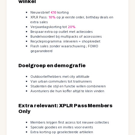
winkel
Nieuwsbrief
€10
korting
XPLR Pass:
10%
op je eerste order, birthday deals en
extra sales
Verjaardagskorting tot
20%
Bespaar extra op outlet met actiecodes
Bundelvoordeel bij multipacks of accessoires
Recycleprogramma: inleveren = shopkrediet
Flash sales zonder waarschuwing ; FOMO
gegarandeerd
Doelgroep en demografie
Outdoorliefhebbers met city attittude
Van urban commuters tot trailrunners
Studenten die stijl en functie willen combineren
Avonturiers die hun koffer altijd te klein vinden
Extra relevant: XPLR Pass Members
Only
Members krijgen first access tot nieuwe collecties
Speciale goodies en invites voor events
Extra korting op geselecteerde artikelen