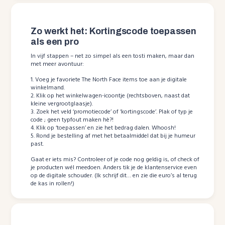
Zo werkt het: Kortingscode toepassen
als een pro
In vijf stappen – net zo simpel als een tosti maken, maar dan
met meer avontuur:
1. Voeg je favoriete The North Face items toe aan je digitale
winkelmand.
2. Klik op het winkelwagen-icoontje (rechtsboven, naast dat
kleine vergrootglaasje).
3. Zoek het veld ‘promotiecode’ of ‘kortingscode’. Plak of typ je
code ; geen typfout maken hè?!
4. Klik op ‘toepassen’ en zie het bedrag dalen. Whoosh!
5. Rond je bestelling af met het betaalmiddel dat bij je humeur
past.
Gaat er iets mis? Controleer of je code nog geldig is, of check of
je producten wél meedoen. Anders tik je de klantenservice even
op de digitale schouder. (Ik schrijf dit… en zie die euro’s al terug
de kas in rollen!)