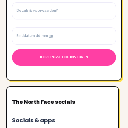
Details
&
voorwaarden
Einddatum
Datumnotatie:DD
dash
MM
dash
JJJJ
The North Face socials
Socials & apps