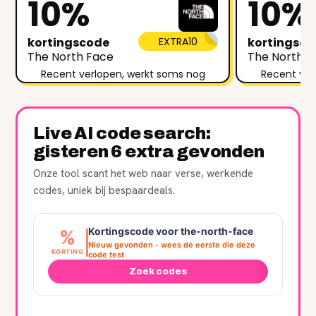
10%
10%
kortingscode
EXTRA10
kortingsc
The North Face
The North F
Recent verlopen, werkt soms nog
Recent ver
Live AI code search:
gisteren 6 extra gevonden
Onze tool scant het web naar verse, werkende
codes, uniek bij bespaardeals.
Kortingscode voor the-north-face
%
Nieuw gevonden - wees de eerste die deze
KORTING
code test
Zoek codes