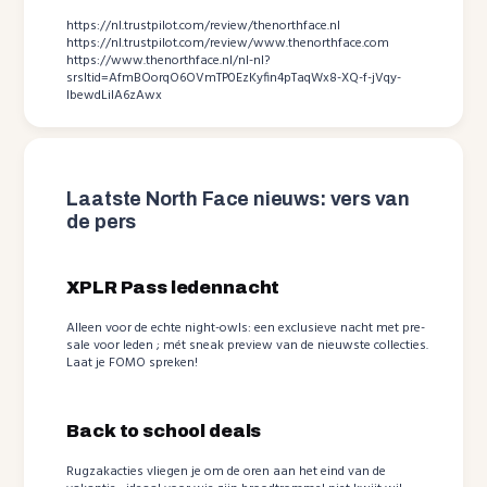
https://nl.trustpilot.com/review/thenorthface.nl
https://nl.trustpilot.com/review/www.thenorthface.com
https://www.thenorthface.nl/nl-nl?
srsltid=AfmBOorqO6OVmTP0EzKyfin4pTaqWx8-XQ-f-jVqy-
lbewdLilA6zAwx
Laatste North Face nieuws: vers van
de pers
XPLR Pass ledennacht
Alleen voor de echte night-owls: een exclusieve nacht met pre-
sale voor leden ; mét sneak preview van de nieuwste collecties.
Laat je FOMO spreken!
Back to school deals
Rugzakacties vliegen je om de oren aan het eind van de