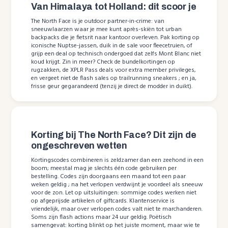
Van Himalaya tot Holland: dit scoor je
The North Face is je outdoor partner-in-crime: van
sneeuwlaarzen waar je mee kunt après-skiën tot urban
backpacks die je fietsrit naar kantoor overleven. Pak korting op
iconische Nuptse-jassen, duik in de sale voor fleecetruien, of
grijp een deal op technisch ondergoed dat zelfs Mont Blanc niet
koud krijgt. Zin in meer? Check de bundelkortingen op
rugzakken, de XPLR Pass deals voor extra member privileges,
en vergeet niet de flash sales op trailrunning sneakers ; en ja,
frisse geur gegarandeerd (tenzij je direct de modder in duikt).
Korting bij The North Face? Dit zijn de
ongeschreven wetten
Kortingscodes combineren is zeldzamer dan een zeehond in een
boom; meestal mag je slechts één code gebruiken per
bestelling. Codes zijn doorgaans een maand tot een paar
weken geldig ; na het verlopen verdwijnt je voordeel als sneeuw
voor de zon. Let op uitsluitingen: sommige codes werken niet
op afgeprijsde artikelen of giftcards. Klantenservice is
vriendelijk, maar over verlopen codes valt niet te marchanderen.
Soms zijn flash actions maar 24 uur geldig. Poëtisch
samengevat: korting blinkt op het juiste moment, maar wie te