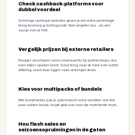
Check cashback-platforms voor
dubbel voordeel
Sommige cashback-websites geven je een extra percentage
terug bovenop je kortingscode. Niet vergeten dus ; als een
sausje over je friet.
Vergelijk prijzen bij externe retailers
Koopjes verschijnen soms onverwachts bij partnershops; dus
even elders spieken loont. Scroll terug naar de hack over outlet-
afdeling, want daar liggen vaak verborgen deals.
Kies voor multipacks of bundels
Met bundelacties pak je automatisch extra voordeel: wie drie
paar sokken koopt, houdt geld over voor die matchende muts.
Hou flash sales en
seizoensopruimingen in de gaten