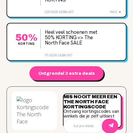
229 KEER GEBRUIKT
INFO
Heel veel schoenen met
50%
50% KORTING => The
North Face SALE
KORTING
171 KEER GEBRUIKT
Ontgrendel 3 extra deals
MIS NOOIT MEER EEN
THE NORTH FACE
KORTINGSCODE
Ontvang kortingscodes van
winkels die je zelf uitkiest