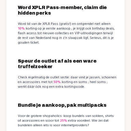
Word XPLR Pass-member, claim die
hidden perks
Word lid van de XPLR Pass (gratis!) en ontgrendel niet alleen
10%
korting op je eerste aankoop ; je krijgt ook birthday deals,
flash access tot nieuwe collecties en VIP-uitnodigingen terwijl
de rest van Nederland nog in z’n slaapzak ligt. Serieus, dit is je
gouden ticket.
Speur de outlet af als een ware
truffelzoeker
Check regelmatig de outlet sectie: daar vind je jassen, schoenen
en accessoires met tot
50%
korting en soms ; heel soms ;
werkt dáár óók nog een extra kortingscode.
Bundle je aankoop, pak multipacks
Voor de grotere shopaholics: koop bundels van sokken, shirts
of accessoires en scoor tot
25%
extra voordeel. Wie zei dat
bundelen alleen iets is voor internetproviders?