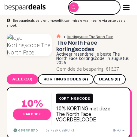
Bespaardeals verdient mogelijk commissie wanneer je via onze deals
shopt.
Kortingscode The North Face
The North Face
kortingscodes
Activeer razendsnel je beste The
North Face kortingscode. in augustus
2026
Gemiddelde besparing: €16,37
ALLE (10)
KORTINGSCODES (4)
DEALS (6)
KORTINGSCODE
10%
10‌% KORTING met deze
The North Face
PAK CODE
VOORDEELCODE
58 KEER GEBRUIKT
INFO
GEVERIFIEERD