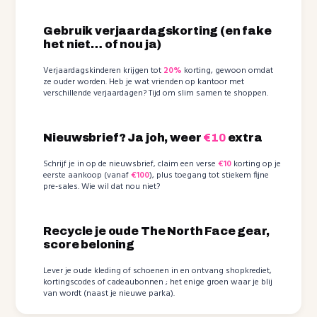
Gebruik verjaardagskorting (en fake
het niet… of nou ja)
Verjaardagskinderen krijgen tot
20%
korting, gewoon omdat
ze ouder worden. Heb je wat vrienden op kantoor met
verschillende verjaardagen? Tijd om slim samen te shoppen.
Nieuwsbrief? Ja joh, weer
€10
extra
Schrijf je in op de nieuwsbrief, claim een verse
€10
korting op je
eerste aankoop (vanaf
€100
), plus toegang tot stiekem fijne
pre-sales. Wie wil dat nou niet?
Recycle je oude The North Face gear,
score beloning
Lever je oude kleding of schoenen in en ontvang shopkrediet,
kortingscodes of cadeaubonnen ; het enige groen waar je blij
van wordt (naast je nieuwe parka).