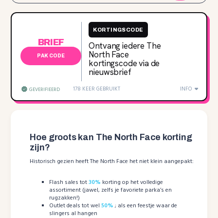
KORTINGSCODE
BRIEF
Ontvang iedere The
North Face
PAK CODE
kortingscode via de
nieuwsbrief
178 KEER GEBRUIKT
INFO
GEVERIFIEERD
Hoe groots kan The North Face korting
zijn?
Historisch gezien heeft The North Face het niet klein aangepakt:
Flash sales tot
30%
korting op het volledige
assortiment (jawel, zelfs je favoriete parka’s en
rugzakken!)
Outlet deals tot wel
50%
; als een feestje waar de
slingers al hangen