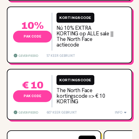
KORTINGSCODE
10%
Nú 10‌% EXTRA
KORTING op ALLE sale ||
PAK CODE
The North Face
actiecode
57 KEER GEBRUIKT
GEVERIFIEERD
KORTINGSCODE
€ 10
The North Face
kortingscode => € 10
PAK CODE
KORTING
607 KEER GEBRUIKT
INFO
GEVERIFIEERD