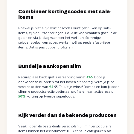
Combineer kortingscodes met sale-
items
Hoewel je niet altijd kortingscodes kunt gebruiken op sale-
items, zijn er uitzonderingen. Houd de voorwaarden goed in de
gaten en sla je slag wanneer het wel kan. Sommige
seizoensgebonden codes werken wél op reeds afgeprijsde
items. Dat is pas dubbel profiteren.
Bundel je aankopen slim
Naturaplaza biedt gratis verzending vanaf
€45
. Door je
aankopen te bundelen tot net boven dit bedrag, vermijd je de
verzendkosten van
€4
,95. Tel uit je winst! Bovendien kun je door
slimme productselectie optimaal profiteren van acties zoals
50%
korting op tweede superfoods.
Kijk verder dan de bekende producten
Vaak liggen de beste deals verscholen bij minder populaire
items binnen het assortiment. Duik eens in categorieën als