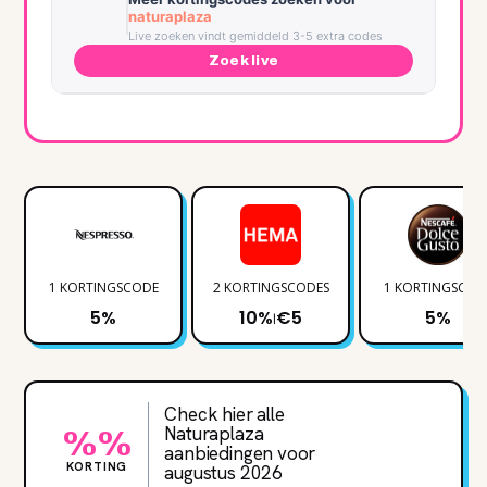
naturaplaza
Live zoeken vindt gemiddeld 3-5 extra codes
Zoek live
1 KORTINGSCODE
2 KORTINGSCODES
1 KORTINGSCOD
5%
10%
€5
5%
|
Check hier alle
Naturaplaza
%%
aanbiedingen voor
KORTING
augustus 2026