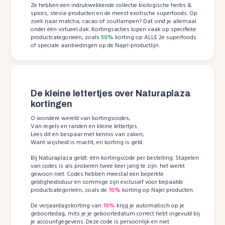
Ze hebben een indrukwekkende collectie biologische herbs &
spices, stevia-producten en de meest exotische superfoods. Op
zoek naar matcha, cacao of zoutlampen? Dat vind je allemaal
onder één virtueel dak. Kortingsacties lopen vaak op specifieke
productcategorieën, zoals
50%
korting op ALLE 2e superfoods
of speciale aanbiedingen op de Najel-productlijn.
De kleine lettertjes over Naturaplaza
kortingen
O wondere wereld van kortingscodes;
Van regels en randen en kleine lettertjes.
Lees dit en bespaar met kennis van zaken;
Want wijsheid is macht, en korting is geld.
Bij Naturaplaza geldt: één kortingscode per bestelling. Stapelen
van codes is als proberen twee keer jarig te zijn: het werkt
gewoon niet. Codes hebben meestal een beperkte
geldigheidsduur en sommige zijn exclusief voor bepaalde
productcategorieën, zoals de
10%
korting op Najel producten.
De verjaardagskorting van
10%
krijg je automatisch op je
geboortedag, mits je je geboortedatum correct hebt ingevuld bij
je accountgegevens. Deze code is persoonlijk en niet