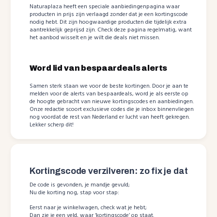
Naturaplaza heeft een speciale aanbiedingenpagina waar
producten in prijs zijn verlaagd zonder dat je een kortingscode
nodig hebt. Dit zijn hoogwaardige producten die tijdelijk extra
aantrekkelijk geprijsd zijn. Check deze pagina regelmatig, want
het aanbod wisselt en je wilt die deals niet missen.
Word lid van bespaardeals alerts
Samen sterk staan we voor de beste kortingen. Door je aan te
melden voor de alerts van bespaardeals, word je als eerste op
de hoogte gebracht van nieuwe kortingscodes en aanbiedingen.
Onze redactie scoort exclusieve codes die je inbox binnenvliegen
nog voordat de rest van Nederland er lucht van heeft gekregen.
Lekker scherp dit!
Kortingscode verzilveren: zo fix je dat
De code is gevonden, je mandje gevuld;
Nu die korting nog, stap voor stap:
Eerst naar je winkelwagen, check wat je hebt;
Dan zie je een veld, waar ‘kortingscode’ op staat.