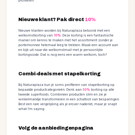
profiteren.
Nieuwe klant? Pak direct
10%
Nieuwe klanten worden bij Naturaplaza beloond met een
welkomstkorting van
10%
. Deze korting is een fantastische
manier om kennis te maken met het assortiment zonder je
portemonnee helemaal leeg te trekken. Maak een account aan
en kijk uit naar die welkomstmail met je persoonlijke
kortingscode. Dat is nog eens een warm welkom, toch?
Combi-deals met stapelkorting
Bij Naturaplaza kun je soms profiteren van stapelkorting op
bepaalde productcategorieën. Denk aan
50%
korting op alle
tweede superfoods. Combineer producten slim en zie je
winkelmandje transformeren in een schatkist van besparingen.
Best een rare vergelijking als je erover nadenkt, maar je snapt
what I’m saying.
Volg de aanbiedingenpagina