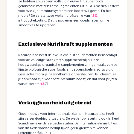
Ze hebben zojuist een volledig nieuwe lijn superfoods
gelanceerd met zeldzame ingrediënten uit Zuid-Amerika. Perfect
voor wie zijn immuunsysteem een boost wil geven. En het
mooie? De eerste twee weken profiteer je van
15%
introductiekorting. Dat is nog eens een goede reden om je
smoothies te upgraden.
Exclusieve Nutrikraft supplementen
Naturaplaza heeft de exclusieve distributierechten bemachtigd
voor de volledige Nutrikraft supplementenlijn. Deze
hoogwaardige organische supplementen zijn gemaakt van de
fijnste biologische superfoods en paddenstoelen, zorgvuldig
geselecteerd om je gezondheid te ondersteunen. Je lichaam zal
je dankbaar zijn voor deze premium boost; en dat voor prijzen
vanaf slechts
€3
,77.
Verkrijgbaarheid uitgebreid
Goed nieuws voor internationale klanten: Naturaplaza heeft
zijn verzendgebied uitgebreid. De webshop levert nu ook in heel
Scandinavië en de Baltische staten. De internationale ambities
van dit Nederlandse bedrijf lijken geen grenzen te kennen.
Letterlijk en figuurlijk.