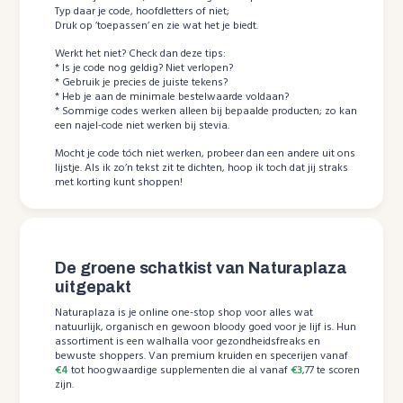
Typ daar je code, hoofdletters of niet;
Druk op ’toepassen’ en zie wat het je biedt.
Werkt het niet? Check dan deze tips:
* Is je code nog geldig? Niet verlopen?
* Gebruik je precies de juiste tekens?
* Heb je aan de minimale bestelwaarde voldaan?
* Sommige codes werken alleen bij bepaalde producten; zo kan
een najel-code niet werken bij stevia.
Mocht je code tóch niet werken, probeer dan een andere uit ons
lijstje. Als ik zo’n tekst zit te dichten, hoop ik toch dat jij straks
met korting kunt shoppen!
De groene schatkist van Naturaplaza
uitgepakt
Naturaplaza is je online one-stop shop voor alles wat
natuurlijk, organisch en gewoon bloody goed voor je lijf is. Hun
assortiment is een walhalla voor gezondheidsfreaks en
bewuste shoppers. Van premium kruiden en specerijen vanaf
€4
tot hoogwaardige supplementen die al vanaf
€3
,77 te scoren
zijn.