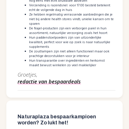
nog eens met écht bruikbare adviezen
Verzending is razendsnel: voor 17:00 besteld betekent
echt de volgende dag in huis
Ze hebben regelmatig verrassende aanbiedingen die je
niet bij andere health stores vindt; unieke kansen om te
sparen
De Najel-producten zijn een verborgen parel in hun
assortiment; natuurlijke verzorging zoals het hoort
Hun paddenstoelpoeders zijn van uitzonderlijke
kwaliteit, perfect voor wie op zoek is naar natuurlijke
supplements
De zoutlampen zijn niet alleen functioneel maar ook
prachtige decorstukken voor je interieur
Hun transparantie over ingrediënten en herkomst
maakt bewust winkelen zo veel makkelijker
Groetjes,
redactie van bespaardeals
Naturaplaza bespaarkampioen
worden? Zo lukt het!