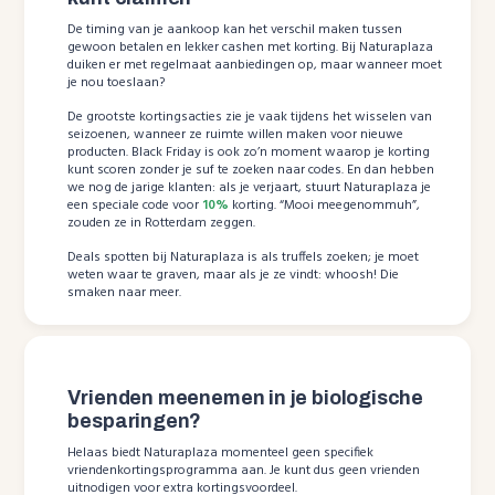
De timing van je aankoop kan het verschil maken tussen
gewoon betalen en lekker cashen met korting. Bij Naturaplaza
duiken er met regelmaat aanbiedingen op, maar wanneer moet
je nou toeslaan?
De grootste kortingsacties zie je vaak tijdens het wisselen van
seizoenen, wanneer ze ruimte willen maken voor nieuwe
producten. Black Friday is ook zo’n moment waarop je korting
kunt scoren zonder je suf te zoeken naar codes. En dan hebben
we nog de jarige klanten: als je verjaart, stuurt Naturaplaza je
een speciale code voor
10%
korting. “Mooi meegenommuh”,
zouden ze in Rotterdam zeggen.
Deals spotten bij Naturaplaza is als truffels zoeken; je moet
weten waar te graven, maar als je ze vindt: whoosh! Die
smaken naar meer.
Vrienden meenemen in je biologische
besparingen?
Helaas biedt Naturaplaza momenteel geen specifiek
vriendenkortingsprogramma aan. Je kunt dus geen vrienden
uitnodigen voor extra kortingsvoordeel.