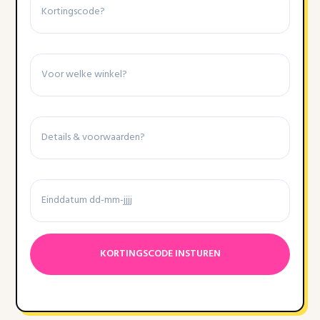
Winkel
Details
&
voorwaarden
Einddatum
Datumnotatie:DD
dash
MM
dash
JJJJ