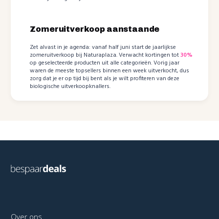
Zomeruitverkoop aanstaande
Zet alvast in je agenda: vanaf half juni start de jaarlijkse
zomeruitverkoop bij Naturaplaza. Verwacht kortingen tot
30%
op geselecteerde producten uit alle categorieën. Vorig jaar
waren de meeste topsellers binnen een week uitverkocht, dus
zorg dat je er op tijd bij bent als je wilt profiteren van deze
biologische uitverkoopknallers.
Over ons