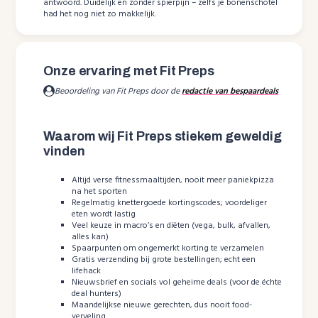
antwoord. Duidelijk en zonder spierpijn – zelfs je bonenschotel
had het nog niet zo makkelijk.
Onze ervaring met Fit Preps
Beoordeling van Fit Preps door de
redactie van bespaardeals
Waarom wij Fit Preps stiekem geweldig
vinden
Altijd verse fitnessmaaltijden, nooit meer paniekpizza
na het sporten
Regelmatig knettergoede kortingscodes; voordeliger
eten wordt lastig
Veel keuze in macro’s en diëten (vega, bulk, afvallen,
alles kan)
Spaarpunten om ongemerkt korting te verzamelen
Gratis verzending bij grote bestellingen; echt een
lifehack
Nieuwsbrief en socials vol geheime deals (voor de échte
deal hunters)
Maandelijkse nieuwe gerechten, dus nooit food-
verveling