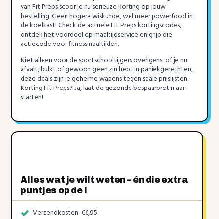
van Fit Preps scoor je nu serieuze korting op jouw
bestelling. Geen hogere wiskunde, wel meer powerfood in
de koelkast! Check de actuele Fit Preps kortingscodes,
ontdek het voordeel op maaltijdservice en grijp die
actiecode voor fitnessmaaltijden.
Niet alleen voor de sportschooltijgers overigens: of je nu
afvalt, bulkt of gewoon geen zin hebt in paniekgerechten,
deze deals zijn je geheime wapens tegen saaie prijslijsten.
Korting Fit Preps? Ja, laat de gezonde bespaarpret maar
starten!
Alles wat je wilt weten – én die extra
puntjes op de i
Verzendkosten: €6,95