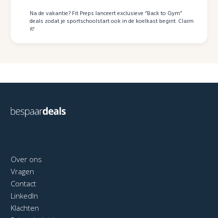
Na de vakantie? Fit Preps lanceert exclusieve “Back to Gym”
deals zodat je sportschoolstart ook in de koelkast begint. Claim
it!
Over ons
Vragen
Contact
LinkedIn
Klachten