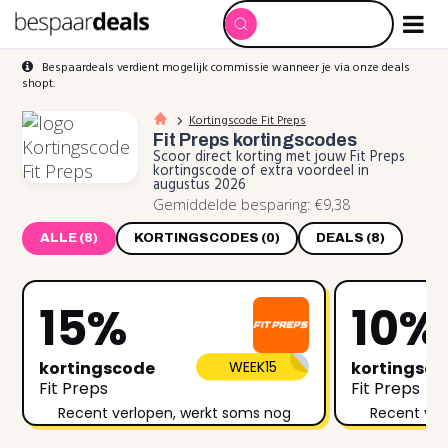
Bespaardeals verdient mogelijk commissie wanneer je via onze deals
shopt.
Kortingscode Fit Preps
Fit Preps
kortingscodes
Scoor direct korting met jouw Fit Preps
kortingscode of extra voordeel in
augustus 2026
Gemiddelde besparing: €9,38
ALLE (8)
KORTINGSCODES (0)
DEALS (8)
15%
10%
kortingscode
WEEK15
kortingsc
Fit Preps
Fit Preps
Recent verlopen, werkt soms nog
Recent ver