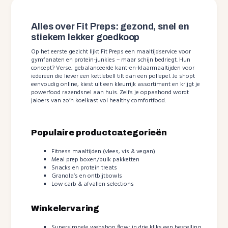
Alles over Fit Preps: gezond, snel en
stiekem lekker goedkoop
Op het eerste gezicht lijkt Fit Preps een maaltijdservice voor
gymfanaten en protein-junkies – maar schijn bedriegt. Hun
concept? Verse, gebalanceerde kant-en-klaarmaaltijden voor
iedereen die liever een kettlebell tilt dan een pollepel. Je shopt
eenvoudig online, kiest uit een kleurrijk assortiment en krijgt je
powerfood razendsnel aan huis. Zelfs je oppashond wordt
jaloers van zo’n koelkast vol healthy comfortfood.
Populaire productcategorieën
Fitness maaltijden (vlees, vis & vegan)
Meal prep boxen/bulk pakketten
Snacks en protein treats
Granola’s en ontbijtbowls
Low carb & afvallen selections
Winkelervaring
Supersimpele webshop flow; in drie kliks een bestelling