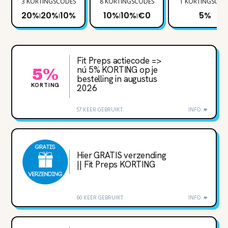
3 KORTINGSCODES
8 KORTINGSCODES
1 KORTINGSCOD
20%
20%
10%
10%
10%
€0
5%
|
|
|
|
Fit Preps actiecode =>
nú 5‌% KORTING op je
5%
bestelling in augustus
KORTING
2026
57 KEER GEBRUIKT
INFO
Hier GRATIS verzending
|| Fit Preps KORTING
60 KEER GEBRUIKT
INFO