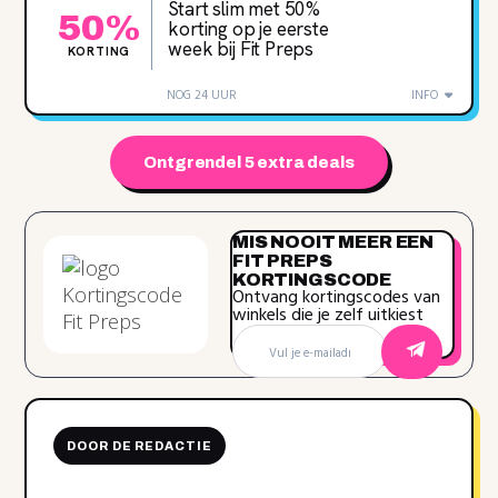
Start slim met 50%
50%
korting op je eerste
week bij Fit Preps
KORTING
NOG 24 UUR
INFO
Ontgrendel 5 extra deals
MIS NOOIT MEER EEN
FIT PREPS
KORTINGSCODE
Ontvang kortingscodes van
winkels die je zelf uitkiest
DOOR DE REDACTIE