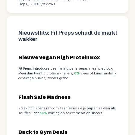
Preps_1215806/reviews
Nieuwsflits: Fit Preps schudt de markt
wakker
Nieuwe Vegan High Protein Box
Fit Preps introduceert een knalgroene vegan meal prep box.
Meer dan twintig proteïneknallers,
0%
vlees of kaas. Eindelijk
echt vega bulken, zonder gedoe.
Flash Sale Madness
Breaking: Tijdens random flash sales zie je prijzen zakken als
soufflés – tot
50%
korting op select meals en snacks.
Back to Gym Deals