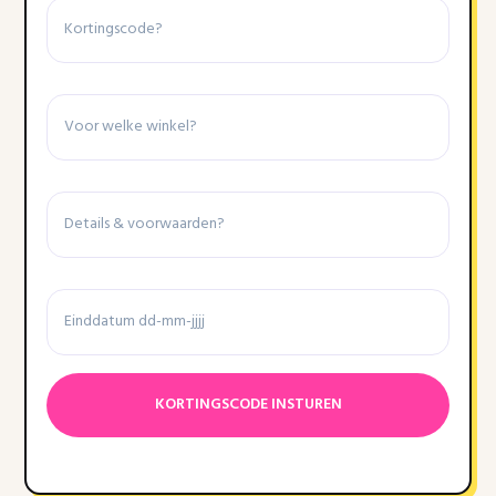
Winkel
Details
&
voorwaarden
Einddatum
Datumnotatie:DD
dash
MM
dash
JJJJ