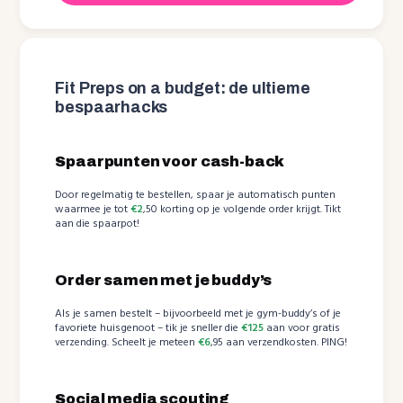
Fit Preps on a budget: de ultieme
bespaarhacks
Spaarpunten voor cash-back
Door regelmatig te bestellen, spaar je automatisch punten
waarmee je tot
€2
,50 korting op je volgende order krijgt. Tikt
aan die spaarpot!
Order samen met je buddy’s
Als je samen bestelt – bijvoorbeeld met je gym-buddy’s of je
favoriete huisgenoot – tik je sneller die
€125
aan voor gratis
verzending. Scheelt je meteen
€6
,95 aan verzendkosten. PING!
Social media scouting