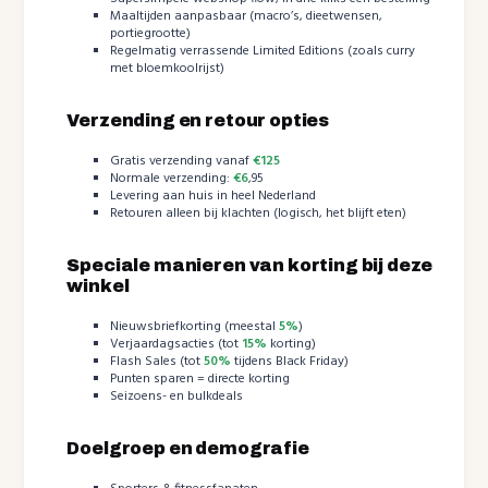
Maaltijden aanpasbaar (macro’s, dieetwensen,
portiegrootte)
Regelmatig verrassende Limited Editions (zoals curry
met bloemkoolrijst)
Verzending en retour opties
Gratis verzending vanaf
€125
Normale verzending:
€6
,95
Levering aan huis in heel Nederland
Retouren alleen bij klachten (logisch, het blijft eten)
Speciale manieren van korting bij deze
winkel
Nieuwsbriefkorting (meestal
5%
)
Verjaardagsacties (tot
15%
korting)
Flash Sales (tot
50%
tijdens Black Friday)
Punten sparen = directe korting
Seizoens- en bulkdeals
Doelgroep en demografie