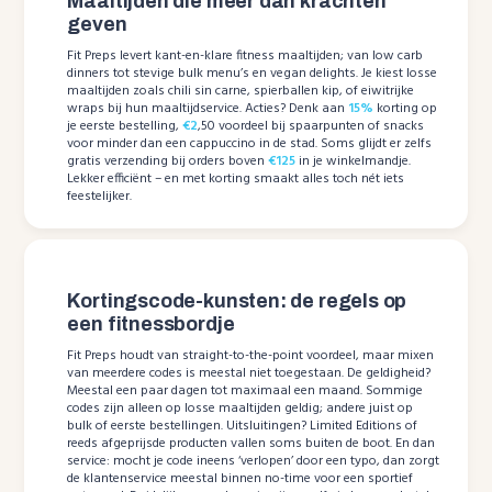
Maaltijden die meer dan krachten
geven
Fit Preps levert kant-en-klare fitness maaltijden; van low carb
dinners tot stevige bulk menu’s en vegan delights. Je kiest losse
maaltijden zoals chili sin carne, spierballen kip, of eiwitrijke
wraps bij hun maaltijdservice. Acties? Denk aan
15%
korting op
je eerste bestelling,
€2
,50 voordeel bij spaarpunten of snacks
voor minder dan een cappuccino in de stad. Soms glijdt er zelfs
gratis verzending bij orders boven
€125
in je winkelmandje.
Lekker efficiënt – en met korting smaakt alles toch nét iets
feestelijker.
Kortingscode-kunsten: de regels op
een fitnessbordje
Fit Preps houdt van straight-to-the-point voordeel, maar mixen
van meerdere codes is meestal niet toegestaan. De geldigheid?
Meestal een paar dagen tot maximaal een maand. Sommige
codes zijn alleen op losse maaltijden geldig; andere juist op
bulk of eerste bestellingen. Uitsluitingen? Limited Editions of
reeds afgeprijsde producten vallen soms buiten de boot. En dan
service: mocht je code ineens ‘verlopen’ door een typo, dan zorgt
de klantenservice meestal binnen no-time voor een sportief