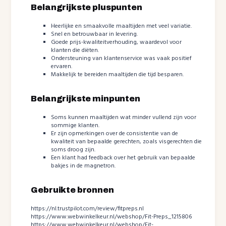
Belangrijkste pluspunten
Heerlijke en smaakvolle maaltijden met veel variatie.
Snel en betrouwbaar in levering.
Goede prijs-kwaliteitverhouding, waardevol voor
klanten die diëten.
Ondersteuning van klantenservice was vaak positief
ervaren.
Makkelijk te bereiden maaltijden die tijd besparen.
Belangrijkste minpunten
Soms kunnen maaltijden wat minder vullend zijn voor
sommige klanten.
Er zijn opmerkingen over de consistentie van de
kwaliteit van bepaalde gerechten, zoals visgerechten die
soms droog zijn.
Een klant had feedback over het gebruik van bepaalde
bakjes in de magnetron.
Gebruikte bronnen
https://nl.trustpilot.com/review/fitpreps.nl
https://www.webwinkelkeur.nl/webshop/Fit-Preps_1215806
https://www.webwinkelkeur.nl/webshop/Fit-