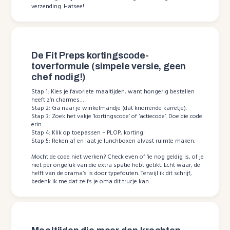
verzending. Hatsee!
De Fit Preps kortingscode-
toverformule (simpele versie, geen
chef nodig!)
Stap 1: Kies je favoriete maaltijden, want hongerig bestellen
heeft z’n charmes…
Stap 2: Ga naar je winkelmandje (dat knorrende karretje).
Stap 3: Zoek het vakje ‘kortingscode’ of ‘actiecode’. Doe die code
erin.
Stap 4: Klik op toepassen – PLOP, korting!
Stap 5: Reken af en laat je lunchboxen alvast ruimte maken.
Mocht de code niet werken? Check even of ‘ie nog geldig is, of je
niet per ongeluk van die extra spatie hebt getikt. Echt waar, de
helft van de drama’s is door typefouten. Terwijl ik dit schrijf,
bedenk ik me dat zelfs je oma dit trucje kan…