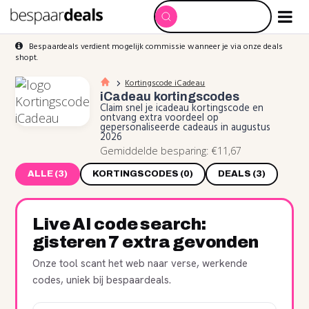
Bespaardeals verdient mogelijk commissie wanneer je via onze deals
shopt.
Kortingscode iCadeau
iCadeau
kortingscodes
Claim snel je icadeau kortingscode en
ontvang extra voordeel op
gepersonaliseerde cadeaus in augustus
2026
Gemiddelde besparing: €11,67
ALLE (3)
KORTINGSCODES (0)
DEALS (3)
Live AI code search:
gisteren 7 extra gevonden
Onze tool scant het web naar verse, werkende
codes, uniek bij bespaardeals.