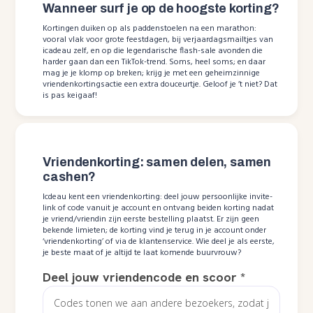
Wanneer surf je op de hoogste korting?
Kortingen duiken op als paddenstoelen na een marathon:
vooral vlak voor grote feestdagen, bij verjaardagsmailtjes van
icadeau zelf, en op die legendarische flash-sale avonden die
harder gaan dan een TikTok-trend. Soms, heel soms; en daar
mag je je klomp op breken; krijg je met een geheimzinnige
vriendenkortingsactie een extra douceurtje. Geloof je ’t niet? Dat
is pas keigaaf!
Vriendenkorting: samen delen, samen
cashen?
Icdeau kent een vriendenkorting: deel jouw persoonlijke invite-
link of code vanuit je account en ontvang beiden korting nadat
je vriend/vriendin zijn eerste bestelling plaatst. Er zijn geen
bekende limieten; de korting vind je terug in je account onder
‘vriendenkorting’ of via de klantenservice. Wie deel je als eerste,
je beste maat of je altijd te laat komende buurvrouw?
Deel jouw vriendencode en scoor
*