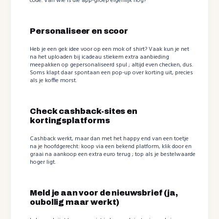
code. Van wie is die app-groep eigenlijk nog?
Personaliseer en scoor
Heb je een gek idee voor op een mok of shirt? Vaak kun je net
na het uploaden bij icadeau stiekem extra aanbieding
meepakken op gepersonaliseerd spul ; altijd even checken, dus.
Soms klapt daar spontaan een pop-up over korting uit, precies
als je koffie morst.
Check cashback-sites en
kortingsplatforms
Cashback werkt, maar dan met het happy end van een toetje
na je hoofdgerecht: koop via een bekend platform, klik door en
graai na aankoop een extra euro terug ; top als je bestelwaarde
hoger ligt.
Meld je aan voor de nieuwsbrief (ja,
oubollig maar werkt)