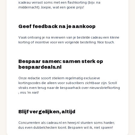
icadeau verrast soms met een flashkorting (bijv. na
middernacht). Joepie, wat een goeie prijs!
Geef feedback na je aankoop
Vaak ontvang je na reviewen van je bestelde cadeau een kleine
korting of incentive voor een volgende bestelling. Nice touch.
Bespaar samen: samen sterk op
bespaardeals.nl
Onze redactie scoort stiekem regelmatig exclusieve
kortingscodes die alleen voor subscribers zichtbaar zijn. Scroll
straks even terug naar de bespaarhack over nieuwsbriefkorting
; mis ‘m niet!
Blijf vergelijken, altijd
Concurrenten als cadeau.nl en heeej.nl stunten soms harder;
dus even dubbelchecken loont. Besparen wil ik, niet sparen!