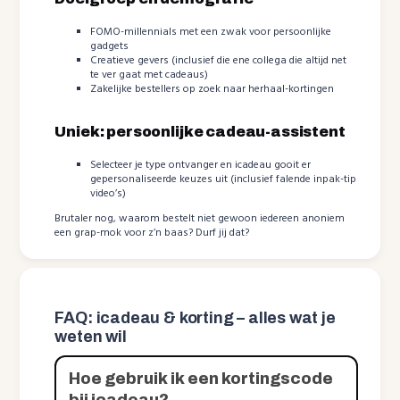
FOMO-millennials met een zwak voor persoonlijke
gadgets
Creatieve gevers (inclusief die ene collega die altijd net
te ver gaat met cadeaus)
Zakelijke bestellers op zoek naar herhaal-kortingen
Uniek: persoonlijke cadeau-assistent
Selecteer je type ontvanger en icadeau gooit er
gepersonaliseerde keuzes uit (inclusief falende inpak-tip
video’s)
Brutaler nog, waarom bestelt niet gewoon iedereen anoniem
een grap-mok voor z’n baas? Durf jij dat?
FAQ: icadeau & korting – alles wat je
weten wil
Hoe gebruik ik een kortingscode
bij icadeau?