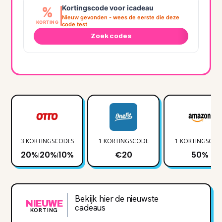
Kortingscode voor icadeau
%
Nieuw gevonden - wees de eerste die deze
KORTING
code test
Zoek codes
3 KORTINGSCODES
1 KORTINGSCODE
1 KORTINGSCOD
20%
20%
10%
€20
50%
|
|
Bekijk hier de nieuwste
NIEUWE
cadeaus
KORTING