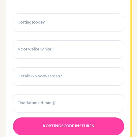
Kortingscode
Winkel
Details
&
voorwaarden
Einddatum
Datumnotatie:DD
dash
MM
dash