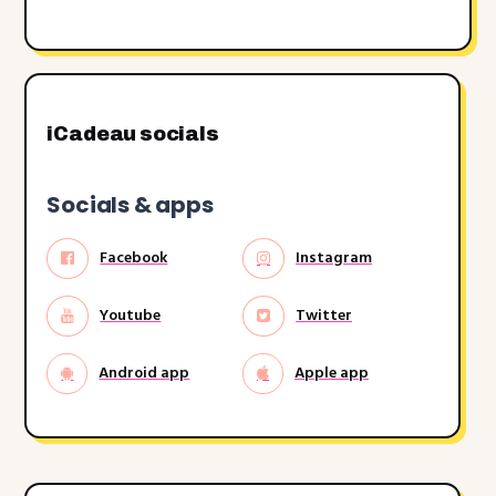
JJJJ
iCadeau socials
Socials & apps
Facebook
Instagram
Youtube
Twitter
Android app
Apple app