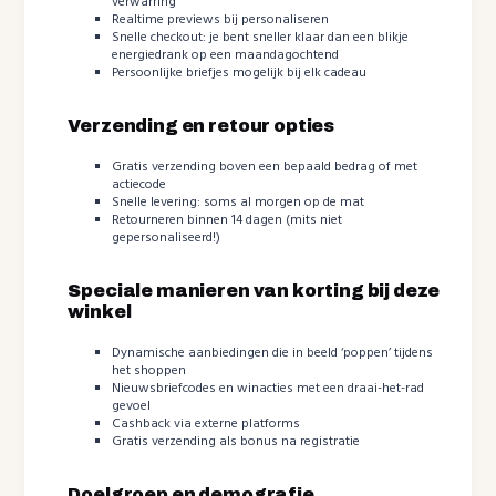
verwarring
Realtime previews bij personaliseren
Snelle checkout: je bent sneller klaar dan een blikje
energiedrank op een maandagochtend
Persoonlijke briefjes mogelijk bij elk cadeau
Verzending en retour opties
Gratis verzending boven een bepaald bedrag of met
actiecode
Snelle levering: soms al morgen op de mat
Retourneren binnen 14 dagen (mits niet
gepersonaliseerd!)
Speciale manieren van korting bij deze
winkel
Dynamische aanbiedingen die in beeld ‘poppen’ tijdens
het shoppen
Nieuwsbriefcodes en winacties met een draai-het-rad
gevoel
Cashback via externe platforms
Gratis verzending als bonus na registratie
Doelgroep en demografie