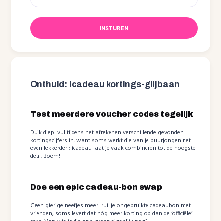
INSTUREN
Onthuld: icadeau kortings-glijbaan
Test meerdere voucher codes tegelijk
Duik diep: vul tijdens het afrekenen verschillende gevonden
kortingscijfers in, want soms werkt die van je buurjongen net
even lekkerder ; icadeau laat je vaak combineren tot de hoogste
deal. Boem!
Doe een epic cadeau-bon swap
Geen gierige neefjes meer: ruil je ongebruikte cadeaubon met
vrienden; soms levert dat nóg meer korting op dan de ‘officiële’