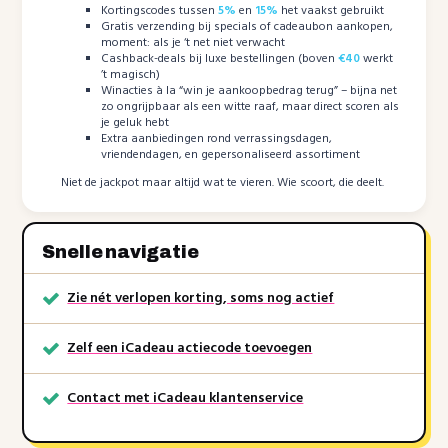
Kortingscodes tussen
5%
en
15%
het vaakst gebruikt
Gratis verzending bij specials of cadeaubon aankopen,
moment: als je ‘t net niet verwacht
Cashback-deals bij luxe bestellingen (boven
€40
werkt
’t magisch)
Winacties à la “win je aankoopbedrag terug” – bijna net
zo ongrijpbaar als een witte raaf, maar direct scoren als
je geluk hebt
Extra aanbiedingen rond verrassingsdagen,
vriendendagen, en gepersonaliseerd assortiment
Niet de jackpot maar altijd wat te vieren. Wie scoort, die deelt.
Snelle navigatie
Zie nét verlopen korting, soms nog actief
Zelf een iCadeau actiecode toevoegen
Contact met iCadeau klantenservice