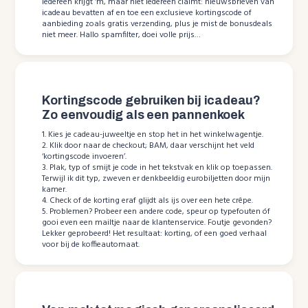
Iedereen krijgt ‘m, maar niet iedereen claimt: nieuwsbrieven van
icadeau bevatten af en toe een exclusieve kortingscode of
aanbieding zoals gratis verzending, plus je mist de bonusdeals
niet meer. Hallo spamfilter, doei volle prijs…
Kortingscode gebruiken bij icadeau?
Zo eenvoudig als een pannenkoek
1. Kies je cadeau-juweeltje en stop het in het winkelwagentje.
2. Klik door naar de checkout; BAM, daar verschijnt het veld
‘kortingscode invoeren’.
3. Plak, typ of smijt je code in het tekstvak en klik op toepassen.
Terwijl ik dit typ, zweven er denkbeeldig eurobiljetten door mijn
kamer.
4. Check of de korting eraf glijdt als ijs over een hete crêpe.
5. Problemen? Probeer een andere code, speur op typefouten óf
gooi even een mailtje naar de klantenservice. Foutje gevonden?
Lekker geprobeerd! Het resultaat: korting, of een goed verhaal
voor bij de koffieautomaat.