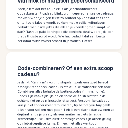
Van mok tot magisch gepersonaliseerd
Zoek je iets dat net zo uniek is als je schoonmoeders
oppaskunsten? Icadeau blinkt uit in gepersonaliseerde cadeaus:
mokken waar je eigen tekst zo brutaal op knalt dat zelfs een
ontbijtbord jaloers wordt, sokken met je selfie, wijnglazen
bedrukt met inside jokes die alleen je vriendengroep snapt. En
dan? Flash! Je pakt korting op die iconische deal waarbij de bon
gratis thuisbezorgd wordt. Wie had gedacht dat een beetje
personal touch zóveel scheelt in je wallet? Hatsee!
Code-combineren? Of een extra scoop
cadeau?
Je denkt: ‘Kan ik m’n korting stapelen zoals een goed belegd
broodje?’ Maar nee; icadeau is strikt – elke transactie één code.
Combineer alles behalve de kortingscodes (mmm, ironie).
Codes zijn vaak tijdelijk, halen soms de finish niet tot in de
ochtend (let op de minuscule lettertjes). Persoonlijke cadeaus
kun je niet zonder meer retourneren ; try before you buy geldt
alleen voor sokken mét gaten. Heb je een klacht, dan zwieren ze
digitaal langs je vraag, als een maître met iets te rappe
serveerwijze. Exclusive alert: sommige codes zijn alleen geldig
op niet-afgeprijsde items. En nee, niet alles werkt op