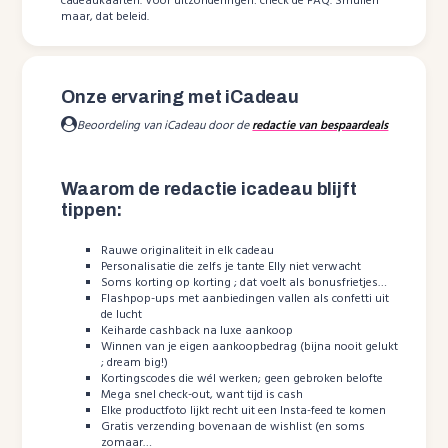
cadeaukaarten. Voor uitzonderingen: check de FAQ. Smullen
maar, dat beleid.
Onze ervaring met iCadeau
Beoordeling van iCadeau door de
redactie van bespaardeals
Waarom de redactie icadeau blijft
tippen:
Rauwe originaliteit in elk cadeau
Personalisatie die zelfs je tante Elly niet verwacht
Soms korting op korting ; dat voelt als bonusfrietjes…
Flashpop-ups met aanbiedingen vallen als confetti uit
de lucht
Keiharde cashback na luxe aankoop
Winnen van je eigen aankoopbedrag (bijna nooit gelukt
; dream big!)
Kortingscodes die wél werken; geen gebroken belofte
Mega snel check-out, want tijd is cash
Elke productfoto lijkt recht uit een Insta-feed te komen
Gratis verzending bovenaan de wishlist (en soms
zomaar…