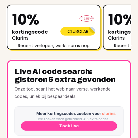
10%
10%
kortingscode
CLUBCLAR
kortingsc
Clarins
Clarins
Recent verlopen, werkt soms nog
Recent ver
Live AI code search:
gisteren 6 extra gevonden
Onze tool scant het web naar verse, werkende
codes, uniek bij bespaardeals.
Meer kortingscodes zoeken voor
clarins
Live zoeken vindt gemiddeld 3-5 extra codes
Zoek live