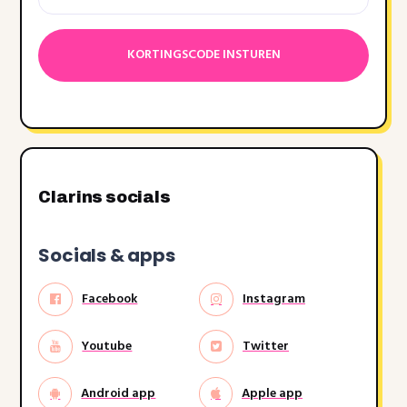
Datumnotatie:DD
dash
MM
dash
JJJJ
Clarins socials
Socials & apps
Facebook
Instagram
Youtube
Twitter
Android app
Apple app