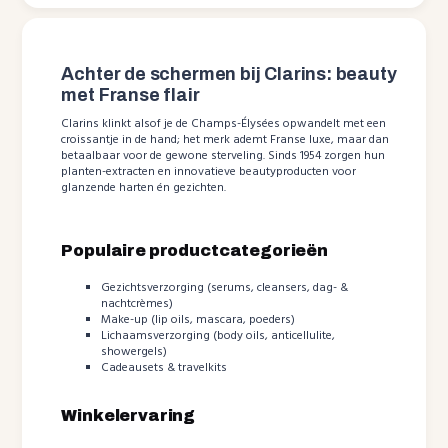
Achter de schermen bij Clarins: beauty
met Franse flair
Clarins klinkt alsof je de Champs-Élysées opwandelt met een
croissantje in de hand; het merk ademt Franse luxe, maar dan
betaalbaar voor de gewone sterveling. Sinds 1954 zorgen hun
planten-extracten en innovatieve beautyproducten voor
glanzende harten én gezichten.
Populaire productcategorieën
Gezichtsverzorging (serums, cleansers, dag- &
nachtcrèmes)
Make-up (lip oils, mascara, poeders)
Lichaamsverzorging (body oils, anticellulite,
showergels)
Cadeausets & travelkits
Winkelervaring