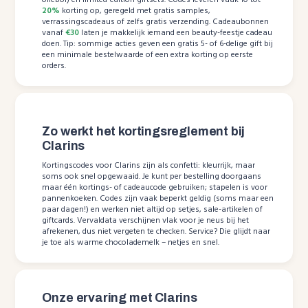
oliebol) en limited-edition giftsets. Codes leveren vaak 10 tot
20%
korting op, geregeld met gratis samples,
verrassingscadeaus of zelfs gratis verzending. Cadeaubonnen
vanaf
€30
laten je makkelijk iemand een beauty-feestje cadeau
doen. Tip: sommige acties geven een gratis 5- of 6-delige gift bij
een minimale bestelwaarde of een extra korting op eerste
orders.
Zo werkt het kortingsreglement bij
Clarins
Kortingscodes voor Clarins zijn als confetti: kleurrijk, maar
soms ook snel opgewaaid. Je kunt per bestelling doorgaans
maar één kortings- of cadeaucode gebruiken; stapelen is voor
pannenkoeken. Codes zijn vaak beperkt geldig (soms maar een
paar dagen!) en werken niet altijd op setjes, sale-artikelen of
giftcards. Vervaldata verschijnen vlak voor je neus bij het
afrekenen, dus niet vergeten te checken. Service? Die glijdt naar
je toe als warme chocolademelk – netjes en snel.
Onze ervaring met Clarins