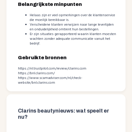
Belangrijkste minpunten
Helaas zijn er veel opmerkingen over de klantenservice
die moeilijk bereikbaar is.
Verscheidene klanten verwijzen naar lange levertijden
en onduidelijkheid omtrent hun bestellingen.
Er zijn situaties gerapporteerd waarin klanten moesten
wachten zonder adequate communicatie vanuit het
bedrijf.
Gebruikte bronnen
https://nl.trustpilot.com/review/clarins.com
https://bnl.clarins.com/
https://www.scamadviser.com/nl/check-
website/bnl.clarins.com
Clarins beautynieuws: wat speelt er
nu?