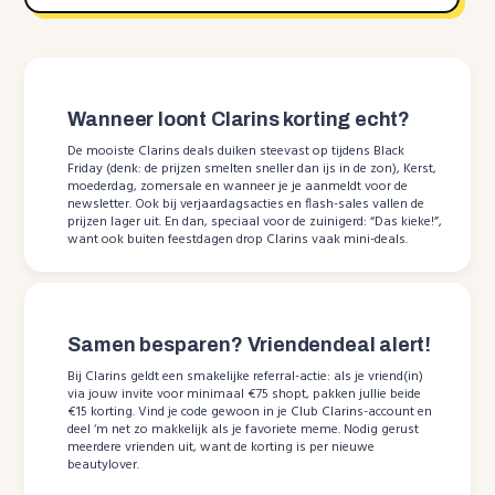
Wanneer loont Clarins korting echt?
De mooiste Clarins deals duiken steevast op tijdens Black
Friday (denk: de prijzen smelten sneller dan ijs in de zon), Kerst,
moederdag, zomersale en wanneer je je aanmeldt voor de
newsletter. Ook bij verjaardagsacties en flash-sales vallen de
prijzen lager uit. En dan, speciaal voor de zuinigerd: “Das kieke!”,
want ook buiten feestdagen drop Clarins vaak mini-deals.
Samen besparen? Vriendendeal alert!
Bij Clarins geldt een smakelijke referral-actie: als je vriend(in)
via jouw invite voor minimaal €75 shopt, pakken jullie beide
€15 korting. Vind je code gewoon in je Club Clarins-account en
deel ‘m net zo makkelijk als je favoriete meme. Nodig gerust
meerdere vrienden uit, want de korting is per nieuwe
beautylover.