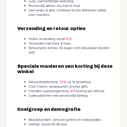
Luxe, overzichtelijke webshop
Persoonlijk advies via chat of mail
Veel acties & gifts zichtbaar bij het afrekenen (altijd
even checken)
Verzending en retour opties
Gratis verzending vanaf
€70
Verzenden met track & trace
Retourneren binnen 30 dagen met retourlabel (kosten
zelf)
Speciale manieren van korting bij deze
winkel
Nieuwsbriefkorting:
20%
op 1e bestelling
Club Clarins: spaarpunten & extra gifts
Vrienden-aanbrengkorting:
€15
korting per referral
Cadeaubonnen met persoonlijk bedrag
Doelgroep en demografie
Beautyfanaten, skincare junkies en luxepaardjes
Leeftijd: vooral 20-60 jaar