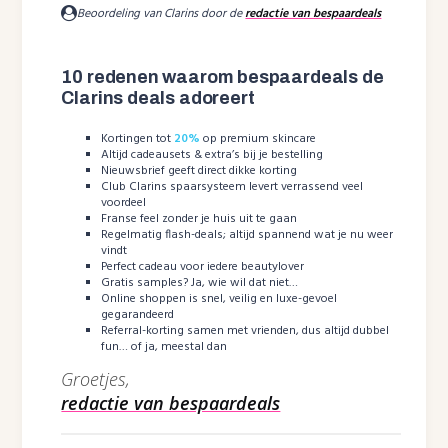
Beoordeling van Clarins door de
redactie van bespaardeals
10 redenen waarom bespaardeals de
Clarins deals adoreert
Kortingen tot
20%
op premium skincare
Altijd cadeausets & extra’s bij je bestelling
Nieuwsbrief geeft direct dikke korting
Club Clarins spaarsysteem levert verrassend veel
voordeel
Franse feel zonder je huis uit te gaan
Regelmatig flash-deals; altijd spannend wat je nu weer
vindt
Perfect cadeau voor iedere beautylover
Gratis samples? Ja, wie wil dat niet…
Online shoppen is snel, veilig en luxe-gevoel
gegarandeerd
Referral-korting samen met vrienden, dus altijd dubbel
fun… of ja, meestal dan
Groetjes,
redactie van bespaardeals