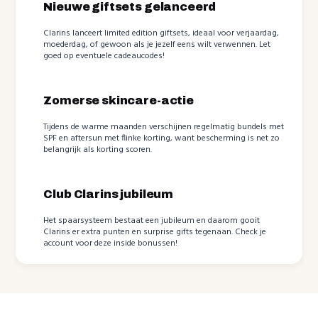
Nieuwe giftsets gelanceerd
Clarins lanceert limited edition giftsets, ideaal voor verjaardag,
moederdag, of gewoon als je jezelf eens wilt verwennen. Let
goed op eventuele cadeaucodes!
Zomerse skincare-actie
Tijdens de warme maanden verschijnen regelmatig bundels met
SPF en aftersun met flinke korting, want bescherming is net zo
belangrijk als korting scoren.
Club Clarins jubileum
Het spaarsysteem bestaat een jubileum en daarom gooit
Clarins er extra punten en surprise gifts tegenaan. Check je
account voor deze inside bonussen!