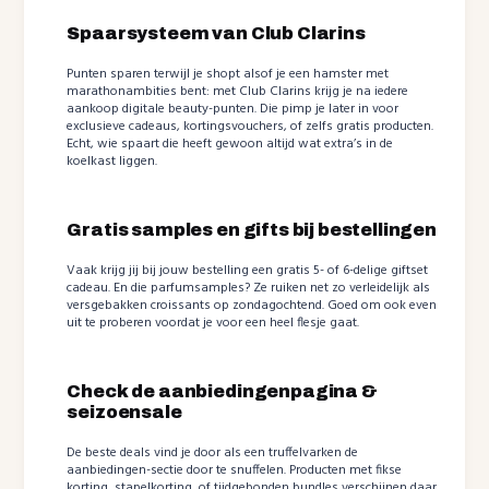
Spaarsysteem van Club Clarins
Punten sparen terwijl je shopt alsof je een hamster met
marathonambities bent: met Club Clarins krijg je na iedere
aankoop digitale beauty-punten. Die pimp je later in voor
exclusieve cadeaus, kortingsvouchers, of zelfs gratis producten.
Echt, wie spaart die heeft gewoon altijd wat extra’s in de
koelkast liggen.
Gratis samples en gifts bij bestellingen
Vaak krijg jij bij jouw bestelling een gratis 5- of 6-delige giftset
cadeau. En die parfumsamples? Ze ruiken net zo verleidelijk als
versgebakken croissants op zondagochtend. Goed om ook even
uit te proberen voordat je voor een heel flesje gaat.
Check de aanbiedingenpagina &
seizoensale
De beste deals vind je door als een truffelvarken de
aanbiedingen-sectie door te snuffelen. Producten met fikse
korting, stapelkorting, of tijdgebonden bundles verschijnen daar