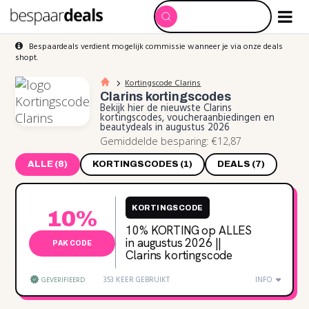
Bespaardeals verdient mogelijk commissie wanneer je via onze deals
shopt.
Kortingscode Clarins
Clarins
kortingscodes
Bekijk hier de nieuwste Clarins
kortingscodes, voucheraanbiedingen en
beautydeals in augustus 2026
Gemiddelde besparing: €12,87
ALLE (8)
KORTINGSCODES (1)
DEALS (7)
KORTINGSCODE
10%
10% KORTING op ALLES
in augustus 2026 ||
PAK CODE
Clarins kortingscode
353 KEER GEBRUIKT
INFO
GEVERIFIEERD