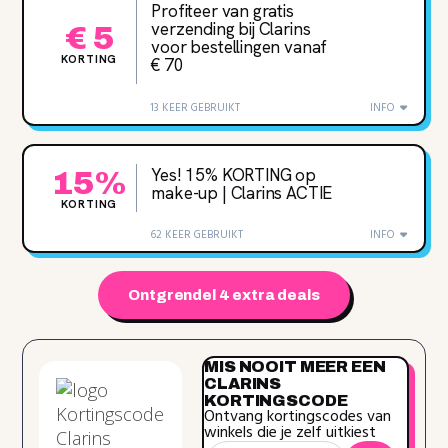
Profiteer van gratis
verzending bij Clarins
€ 5
voor bestellingen vanaf
KORTING
€ 70
13 KEER GEBRUIKT
INFO
Yes! 15% KORTING op
15%
make-up | Clarins ACTIE
KORTING
62 KEER GEBRUIKT
INFO
Ontgrendel 4 extra deals
MIS NOOIT MEER EEN
CLARINS
KORTINGSCODE
Ontvang kortingscodes van
winkels die je zelf uitkiest