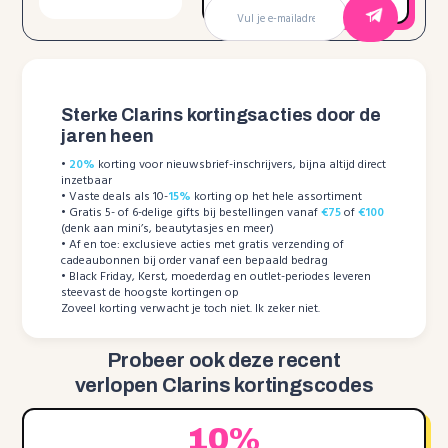
Sterke Clarins kortingsacties door de
jaren heen
•
20%
korting voor nieuwsbrief-inschrijvers, bijna altijd direct
inzetbaar
• Vaste deals als 10-
15%
korting op het hele assortiment
• Gratis 5- of 6-delige gifts bij bestellingen vanaf
€75
of
€100
(denk aan mini’s, beautytasjes en meer)
• Af en toe: exclusieve acties met gratis verzending of
cadeaubonnen bij order vanaf een bepaald bedrag
• Black Friday, Kerst, moederdag en outlet-periodes leveren
steevast de hoogste kortingen op
Zoveel korting verwacht je toch niet. Ik zeker niet.
Probeer ook deze recent
verlopen Clarins kortingscodes
10%