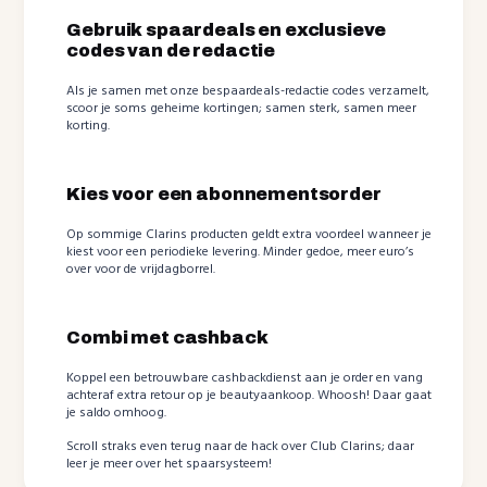
Gebruik spaardeals en exclusieve
codes van de redactie
Als je samen met onze bespaardeals-redactie codes verzamelt,
scoor je soms geheime kortingen; samen sterk, samen meer
korting.
Kies voor een abonnementsorder
Op sommige Clarins producten geldt extra voordeel wanneer je
kiest voor een periodieke levering. Minder gedoe, meer euro’s
over voor de vrijdagborrel.
Combi met cashback
Koppel een betrouwbare cashbackdienst aan je order en vang
achteraf extra retour op je beautyaankoop. Whoosh! Daar gaat
je saldo omhoog.
Scroll straks even terug naar de hack over Club Clarins; daar
leer je meer over het spaarsysteem!